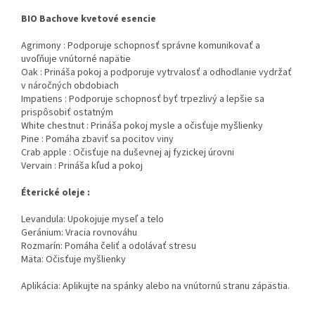
BIO Bachove kvetové esencie
Agrimony : Podporuje schopnosť správne komunikovať a
uvoľňuje vnútorné napätie
Oak : Prináša pokoj a podporuje vytrvalosť a odhodlanie vydržať
v náročných obdobiach
Impatiens : Podporuje schopnosť byť trpezlivý a lepšie sa
prispôsobiť ostatným
White chestnut : Prináša pokoj mysle a očisťuje myšlienky
Pine : Pomáha zbaviť sa pocitov viny
Crab apple : Očisťuje na duševnej aj fyzickej úrovni
Vervain : Prináša kľud a pokoj
Éterické oleje :
Levandula: Upokojuje myseľ a telo
Geránium: Vracia rovnováhu
Rozmarín: Pomáha čeliť a odolávať stresu
Mäta: Očisťuje myšlienky
Aplikácia: Aplikujte na spánky alebo na vnútornú stranu zápästia.