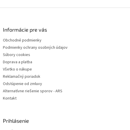
Z
á
p
ä
Informácie pre vás
t
Obchodné podmienky
i
Podmienky ochrany osobných údajov
e
Súbory cookies
Doprava a platba
Všetko o nákupe
Reklamačný poriadok
Odstúpenie od zmluvy
Alternatívne riešenie sporov - ARS
Kontakt
Prihlásenie