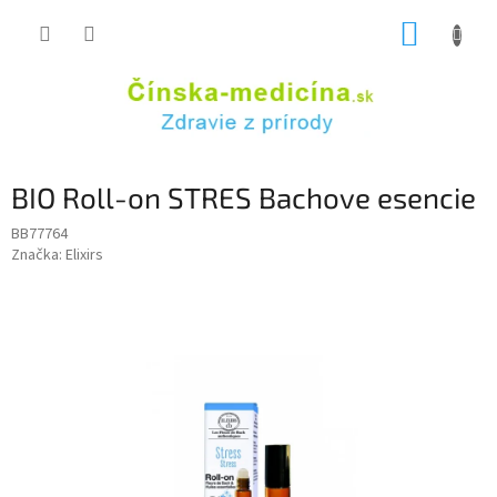
Prejsť
NÁKUP
na
obsah
KOŠÍK
BIO Roll-on STRES Bachove esencie
BB77764
Značka:
Elixirs