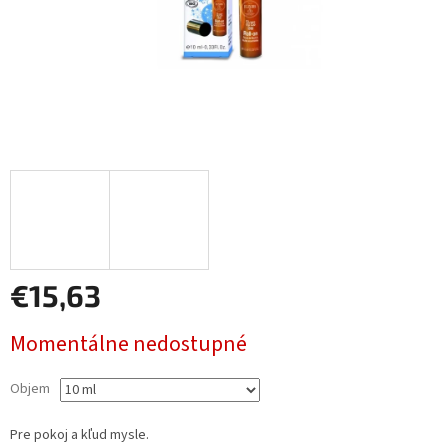
€15,63
Jednotková
Momentálne nedostupné
cena:
Objem
Pre pokoj a kľud mysle.