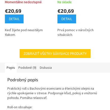
Momentálne nedostupné
Na sklade
€20,69
€20,69
DETAIL
DETAIL
Keď žijete pod neustálym
Prvá pomoc v náročných
tlakom.
situáciách.
ZOBRAZIŤ VŠETKY SÚVISIACE PRODUKTY
Popis
Podobné (9)
Diskusia
Podrobný popis
Praktický roll s Bachovými esenciami a éterickými olejmi na
rýchle upokojenie v strese. Podporuje kľud, pokoj a vnútornú
pohodu. Pomáha relaxovať.
Roll-on obsahuje: