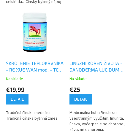
celulitída....Čínsky bylinný nápoj
s priaznivým účinkom na celý
organizmus.
SKROTENIE TEPLOKRVNÍKA
LINGZHI KOREŇ ŽIVOTA -
- RE XUE WAN mod. - TCM
GANODERMA LUCIDUM
Herbs
WAN -TCM Herbs
Na sklade
Na sklade
€19,99
€25
DETAIL
DETAIL
Tradičná čínska medicína.
Medicinálna huba Reishi so
Tradičná čínska bylinná zmes.
všestranným využitím. Imunita,
únava, vyčerpanie po chorobe,
závažné ochorenia.