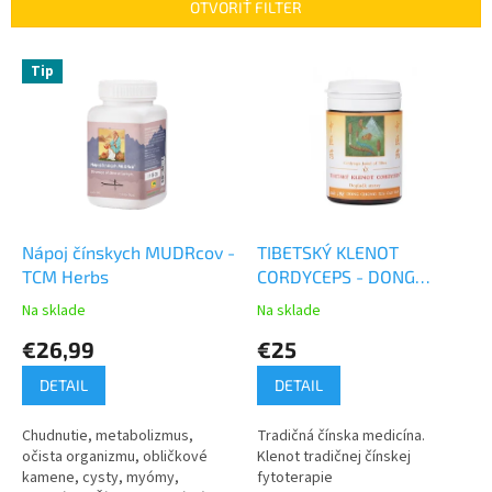
e
OTVORIŤ FILTER
p
r
V
Tip
o
ý
d
p
u
i
k
s
t
p
o
r
v
o
d
Nápoj čínskych MUDRcov -
TIBETSKÝ KLENOT
u
TCM Herbs
CORDYCEPS - DONG
k
CHONG XIA CAO WAN -
Na sklade
Na sklade
t
TCM Herbs
€26,99
€25
o
v
DETAIL
DETAIL
Chudnutie, metabolizmus,
Tradičná čínska medicína.
očista organizmu, obličkové
Klenot tradičnej čínskej
kamene, cysty, myómy,
fytoterapie