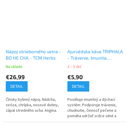
Nápoj strieborného vetra -
Ajurvédska káva TRIPHALA
BO HE CHA - TCM Herbs
- Trávenie, Imunita,
Dýchanie, Srdce
Na sklade
3 – 5 dní
€26,99
€5,90
DETAIL
DETAIL
Čínsky bylinný nápoj. Nádcha,
Posilňuje imunitný a dýchací
viróza, chrípka, nosové dutiny,
systém. Podporuje trávenie,
zápal stredného ucha. Angína.
chudnutie, činnosť pečene a
pomáha udržať srdce silné a
zdravé.