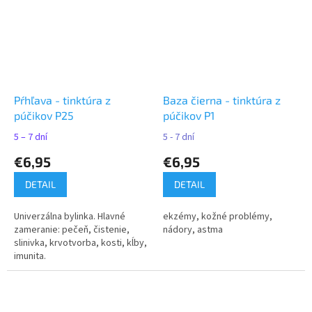
Pŕhľava - tinktúra z
Baza čierna - tinktúra z
púčikov P25
púčikov P1
5 – 7 dní
5 - 7 dní
€6,95
€6,95
DETAIL
DETAIL
Univerzálna bylinka. Hlavné
ekzémy, kožné problémy,
zameranie: pečeň, čistenie,
nádory, astma
slinivka, krvotvorba, kosti, kĺby,
imunita.