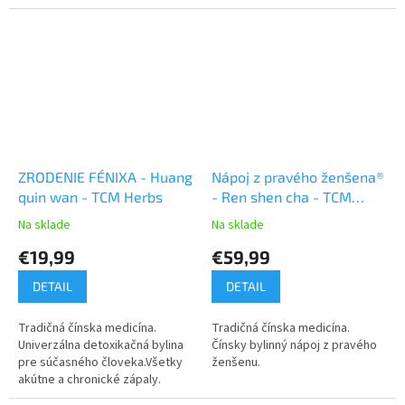
ZRODENIE FÉNIXA - Huang
Nápoj z pravého ženšena®
quin wan - TCM Herbs
- Ren shen cha - TCM
Herbs
Na sklade
Na sklade
€19,99
€59,99
DETAIL
DETAIL
Tradičná čínska medicína.
Tradičná čínska medicína.
Univerzálna detoxikačná bylina
Čínsky bylinný nápoj z pravého
pre súčasného človeka.Všetky
ženšenu.
akútne a chronické zápaly.