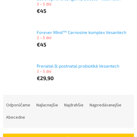
3 – 5 dní
€45
Forever Mind™ Carnosine komplex Vesantech
3 – 5 dní
€45
Prenatal & postnatal probiotiká Vesantech
3 – 5 dní
€29,90
R
a
Odporúčame
Najlacnejšie
Najdrahšie
Najpredávanejšie
d
e
Abecedne
n
i