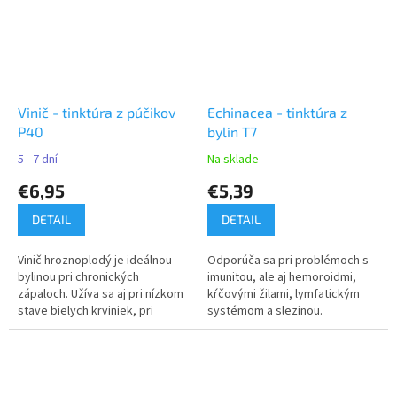
Vinič - tinktúra z púčikov
Echinacea - tinktúra z
P40
bylín T7
5 - 7 dní
Na sklade
€6,95
€5,39
DETAIL
DETAIL
Vinič hroznoplodý je ideálnou
Odporúča sa pri problémoch s
bylinou pri chronických
imunitou, ale aj hemoroidmi,
zápaloch. Užíva sa aj pri nízkom
kŕčovými žilami, lymfatickým
stave bielych krviniek, pri
systémom a slezinou.
potrebe stimulovať imunitný
systém.