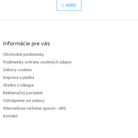
á
l
HORE
n
á
k
d
o
v
Z
a
a
c
á
n
i
p
i
e
ä
Informácie pre vás
e
p
t
r
Obchodné podmienky
i
v
Podmienky ochrany osobných údajov
e
k
y
Súbory cookies
v
Doprava a platba
ý
Všetko o nákupe
p
i
Reklamačný poriadok
s
Odstúpenie od zmluvy
u
Alternatívne riešenie sporov - ARS
Kontakt