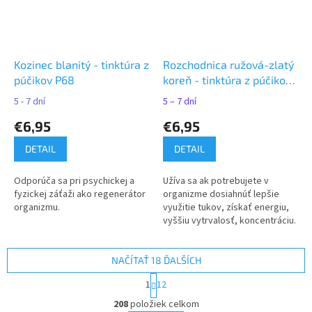
Kozinec blanitý - tinktúra z
Rozchodnica ružová-zlatý
púčikov P68
koreň - tinktúra z púčikov
P60
5 - 7 dní
5 – 7 dní
€6,95
€6,95
DETAIL
DETAIL
Odporúča sa pri psychickej a
Užíva sa ak potrebujete v
fyzickej záťaži ako regenerátor
organizme dosiahnúť lepšie
organizmu.
využitie tukov, získať energiu,
vyššiu vytrvalosť, koncentráciu.
NAČÍTAŤ 18 ĎALŠÍCH
S
1
12
t
O
r
208
položiek celkom
v