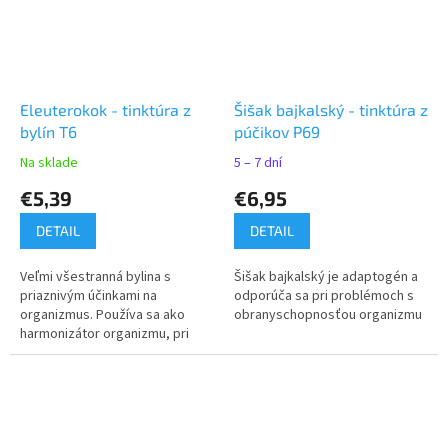
Eleuterokok - tinktúra z
Šišak bajkalský - tinktúra z
bylín T6
púčikov P69
Na sklade
5 – 7 dní
€5,39
€6,95
DETAIL
DETAIL
Veľmi všestranná bylina s
Šišak bajkalský je adaptogén a
priaznivým účinkami na
odporúča sa pri problémoch s
organizmus. Používa sa ako
obranyschopnosťou organizmu
harmonizátor organizmu, pri
únave, stres, strate energie a
pod.