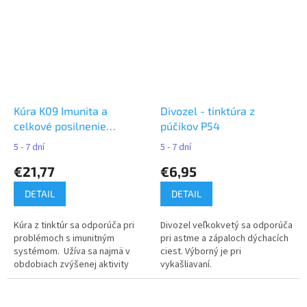
Kúra K09 Imunita a
Divozel - tinktúra z
celkové posilnenie
púčikov P54
organizmu - Naděje
5 - 7 dní
5 - 7 dní
€21,77
€6,95
DETAIL
DETAIL
Kúra z tinktúr sa odporúča pri
Divozel veľkokvetý sa odporúča
problémoch s imunitným
pri astme a zápaloch dýchacích
systémom. Užíva sa najmä v
ciest. Výborný je pri
obdobiach zvýšenej aktivity
vykašliavaní.
mikróbov, pri chrípkových
epidémiách.