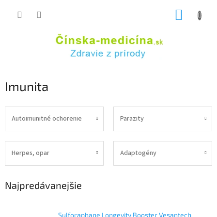
Prejsť
NÁKUP
na
obsah
KOŠÍK
Imunita
Autoimunitné ochorenie
Parazity
Herpes, opar
Adaptogény
Najpredávanejšie
Sulforaphane Longevity Booster Vesantech