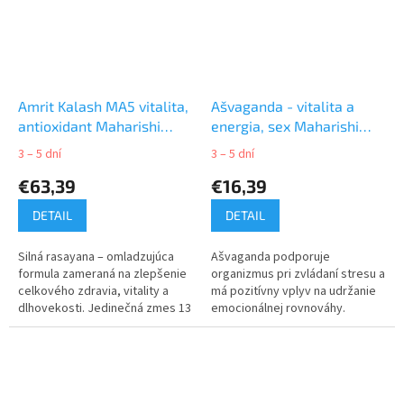
Amrit Kalash MA5 vitalita,
Ašvaganda - vitalita a
antioxidant Maharishi
energia, sex Maharishi
Ayurveda 60ks
Ayurveda 60ks
3 – 5 dní
3 – 5 dní
€63,39
€16,39
DETAIL
DETAIL
Silná rasayana – omladzujúca
Ašvaganda podporuje
formula zameraná na zlepšenie
organizmus pri zvládaní stresu a
celkového zdravia, vitality a
má pozitívny vplyv na udržanie
dlhovekosti. Jedinečná zmes 13
emocionálnej rovnováhy.
starostlivo vybraných
ajurvédskych bylín.