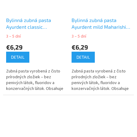
Bylinná zubná pasta
Bylinná zubná pasta
Ayurdent classic
Ayurdent mild Maharishi
Maharishi Ayurveda 75ml
Ayurveda 75ml
3 – 5 dní
3 – 5 dní
€6,29
€6,29
DETAIL
DETAIL
Zubná pasta vyrobená z čisto
Zubná pasta vyrobená z čisto
prírodných zložiek – bez
prírodných zložiek – bez
penivých látok, fluoridov a
penivých látok, fluoridov a
konzervačných látok. Obsahuje
konzervačných látok. Obsahuje
zmes 20 ajurvédskych bylín a
zmes 21 ajurvédskych bylín a
olejov.
olejov.