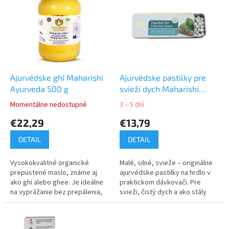
p
p
r
i
o
s
d
p
u
r
k
o
t
d
Ajurvédske ghí Maharishi
Ajurvédske pastilky pre
o
u
Ayurveda 500 g
svieži dych Maharishi
v
k
Ayurveda 10g
Momentálne nedostupné
3 – 5 dní
t
€22,29
€13,79
o
v
DETAIL
DETAIL
Vysokokvalitné organické
Malé, silné, svieže – originálne
prepustené maslo, známe aj
ajurvédske pastilky na hrdlo v
ako ghí alebo ghee. Je ideálne
praktickom dávkovači. Pre
na vyprážanie bez prepálenia,
svieži, čistý dych a ako stály
ale aj na varenie a pečenie.
spoločník, ktorý chráni váš hlas.