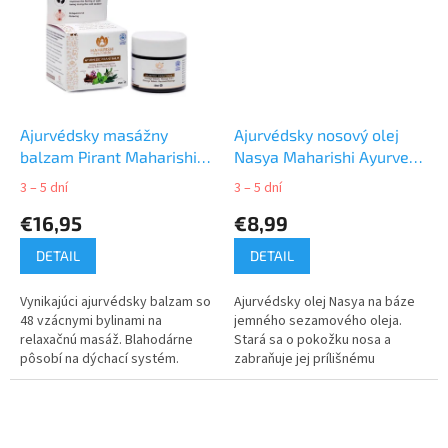
Ajurvédsky masážny
Ajurvédsky nosový olej
balzam Pirant Maharishi
Nasya Maharishi Ayurveda
Ayurveda 25ml
10ml
3 – 5 dní
3 – 5 dní
€16,95
€8,99
DETAIL
DETAIL
Vynikajúci ajurvédsky balzam so
Ajurvédsky olej Nasya na báze
48 vzácnymi bylinami na
jemného sezamového oleja.
relaxačnú masáž. Blahodárne
Stará sa o pokožku nosa a
pôsobí na dýchací systém.
zabraňuje jej prílišnému
Zlepšuje pocit pohody počas
vysušovaniu.
chladného obdobia.