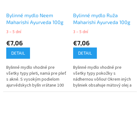
Bylinné mydlo Neem
Bylinné mydlo Ruža
Maharishi Ayurveda 100g
Maharishi Ayurveda 100g
3 – 5 dní
3 – 5 dní
€7,06
€7,06
DETAIL
DETAIL
Bylinné mydlo vhodné pre
Bylinné mydlo vhodné pre
všetky typy pleti, namä pre pleť
všetky typy pokožky s
s akné. S vysokým podielom
nádhernou vôňou! Okrem iných
ajurvédskych bylín vrátane 100
byliniek obsahuje mätový olej a
% prírodného aromatického
100 % prírodný ružový olej.
oleja z neemu, bergamotu a
gáfru.