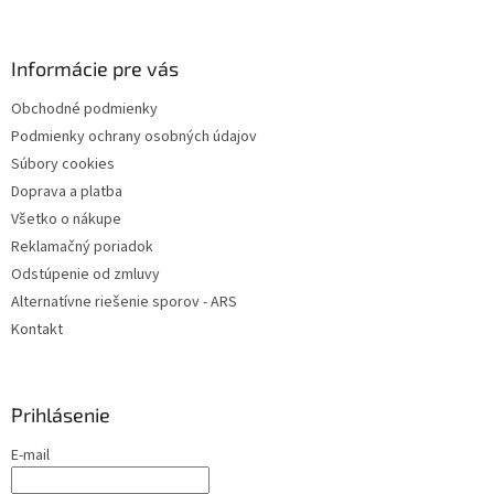
a
c
á
n
i
p
i
e
ä
Informácie pre vás
e
p
t
r
Obchodné podmienky
i
v
Podmienky ochrany osobných údajov
e
k
y
Súbory cookies
v
Doprava a platba
ý
Všetko o nákupe
p
i
Reklamačný poriadok
s
Odstúpenie od zmluvy
u
Alternatívne riešenie sporov - ARS
Kontakt
Prihlásenie
E-mail