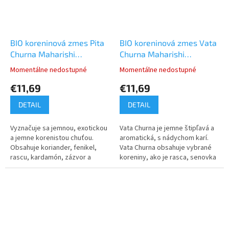
BIO koreninová zmes Pita
BIO koreninová zmes Vata
Churna Maharishi
Churna Maharishi
Ayurveda 35g
Ayurveda 35g
Momentálne nedostupné
Momentálne nedostupné
€11,69
€11,69
DETAIL
DETAIL
Vyznačuje sa jemnou, exotickou
Vata Churna je jemne štipľavá a
a jemne korenistou chuťou.
aromatická, s nádychom karí.
Obsahuje koriander, fenikel,
Vata Churna obsahuje vybrané
rascu, kardamón, zázvor a
koreniny, ako je rasca, senovka
kurkumu.
grécka, kurkuma, asafoetida
(hing) a zázvor, a preto...