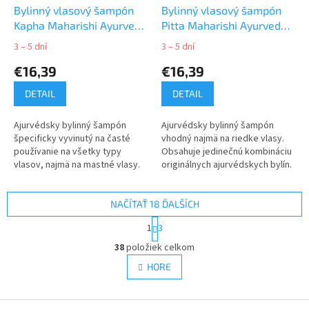
Bylinný vlasový šampón
Bylinný vlasový šampón
Kapha Maharishi Ayurveda
Pitta Maharishi Ayurveda
200 ml
200 ml
3 – 5 dní
3 – 5 dní
€16,39
€16,39
DETAIL
DETAIL
Ajurvédsky bylinný šampón
Ajurvédsky bylinný šampón
špecificky vyvinutý na časté
vhodný najmä na riedke vlasy.
používanie na všetky typy
Obsahuje jedinečnú kombináciu
vlasov, najmä na mastné vlasy.
originálnych ajurvédskych bylín.
NAČÍTAŤ 18 ĎALŠÍCH
S
1
3
t
O
r
38
položiek celkom
v
á
l
HORE
n
á
k
d
o
v
Z
a