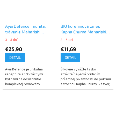
AyurDefence imunita,
BIO koreninová zmes
trávenie Maharishi
Kapha Churna Maharishi
Ayurveda 30ks
Ayurveda 35g
3 – 5 dní
3 – 5 dní
€25,90
€11,69
DETAIL
DETAIL
AyurDefence je unikátna
Šikovne vyvážte ťažko
receptúra s 19 vzácnymi
stráviteľné jedlá pridaním
bylinami na dosiahnutie
príjemnej pikantnosti do pokrmu
komplexnej rovnováhy.
s trochou Kapha Churny. Zázvor,
koriander, čierne korenie,
trstinový cukor, kurkuma, soľ a...