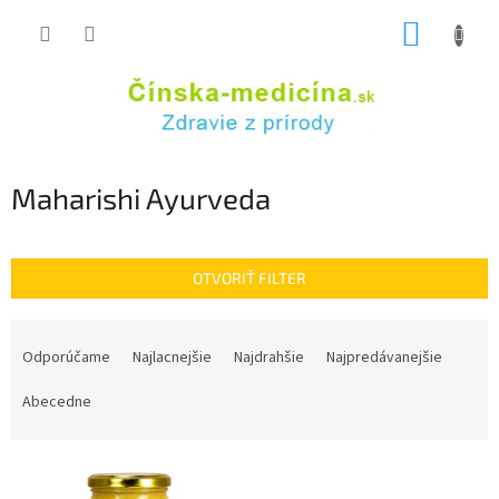
Prejsť
NÁKUP
na
obsah
KOŠÍK
Maharishi Ayurveda
OTVORIŤ FILTER
R
a
Odporúčame
Najlacnejšie
Najdrahšie
Najpredávanejšie
d
e
Abecedne
n
i
V
e
ý