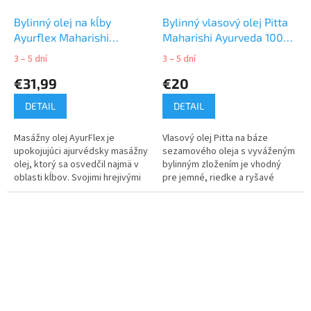
Bylinný olej na kĺby
Bylinný vlasový olej Pitta
Ayurflex Maharishi
Maharishi Ayurveda 100
Ayurveda 100ml
ml
3 – 5 dní
3 – 5 dní
€31,99
€20
DETAIL
DETAIL
Masážny olej AyurFlex je
Vlasový olej Pitta na báze
upokojujúci ajurvédsky masážny
sezamového oleja s vyváženým
olej, ktorý sa osvedčil najmä v
bylinným zložením je vhodný
oblasti kĺbov. Svojimi hrejivými
pre jemné, riedke a ryšavé
vlastnosťami podporuje
vlasy, ako aj citlivú pokožku
pružnosť kĺbov. Osvedčil sa
hlavy.
tiež...