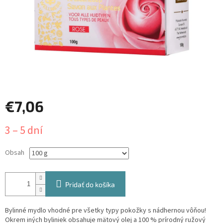
€7,06
Jednotková
3 – 5 dní
cena:
Obsah
Pridať do košíka
Bylinné mydlo vhodné pre všetky typy pokožky s nádhernou vôňou!
Okrem iných byliniek obsahuje mätový olej a 100 % prírodný ružový