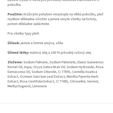
pokožku.
Použitie:
Krúživými pohybmi vmasírujte na vlhkú pokožku, pleť
mydlom dôkladne očistite a jemne umyte všetky nečistoty,
potom dôkladne opláchnite.
Pre všetky typy pleti
Účinok:
jemne a šetrne umýva, vôňa
Účinné látky:
mätový olej a 100 % prírodný ružový olej
Zloženie:
Sodium Palmate, Sodium Palmitate, Elaeis Guineensis
Kernel Oil, Aqua, Oryza Sativa Bran Oil, Sodium Hydroxide, Rosa
Damascena Oil, Sodium Chloride, Ci 77891, Centella Asiatica
Extract, Ocimum Sanctum Leaf Extract, Mentha Piperita Herb
Extract, Rosa Centifolia Extract, CI 77491, Citronellol, Gerniol,
Methyl Eugenol, Limonene
Z
á