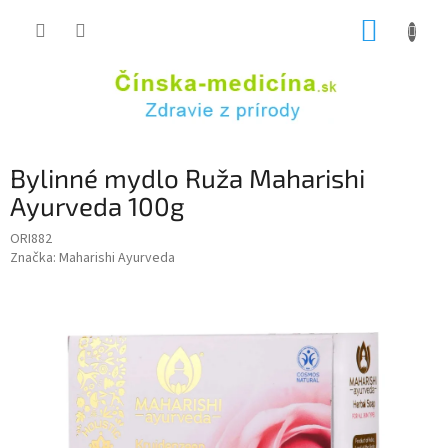
Prejsť
NÁKUP
na
obsah
KOŠÍK
Bylinné mydlo Ruža Maharishi
Ayurveda 100g
ORI882
Značka:
Maharishi Ayurveda