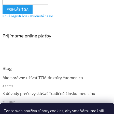
PRIHLÁSIŤ SA
Nová registrácia
Zabudnuté heslo
Prijímame online platby
Blog
Ako správne užívať TCM tinktúry Yaomedica
4.6.2024
3 dôvody prečo vyskúšať Tradičnú čínsku medicínu
23.1.2022
Nadmerne vám vypadávajú vlasy? Pomôže vám čínska
Tento web používa súbory cookies, aby sme Vám umožnili
medicína