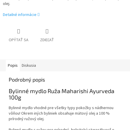
olej.
Detailné informácie
OPÝTAŤ SA
ZDIEĽAŤ
Popis
Diskusia
Podrobný popis
Bylinné mydlo Ruža Maharishi Ayurveda
100g
Bylinné mydlo vhodné pre všetky typy pokožky s nádhernou
vôňou! Okrem iných byliniek obsahuje mätový olej a 100 %
prírodný ružový olej.
Bylinné mydlo s ružou pre prírodnú, holistickú starostlivosť o