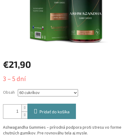
€21,90
Jednotková
3 – 5 dní
cena:
Obsah
Pridať do košíka
Ashwagandha Gummies – prírodná podpora proti stresu vo forme
chutných gumíkov. Pre rovnováhu tela aj mysle.