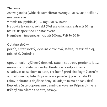
Zloženie:
Ashwagandha (Withania somnifera) 400 mg, RVH % unspecified /
nestanovené
Vitamín B6 (pyridoxín) 1,7 mg RVH % 100 %
Medovka lekárska, extrakt (Melissa officinalis extract) 50 mg
RVH % unspecified / nestanovené
Magnézium (magnézium citrát) 200 mg RVH % 50 %
Ostatné zložky:
pektín, citrát sodný, kyselina citronová, stévia, rastlinný olej,
príchuť čučoriedka
Upozornenie: Výživový doplnok. Dátum spotreby produktu je 12
mesiacov od dátumu výroby. Neotvorené odporúčame
skladovať na suchom mieste, chránené pred slnečným žiarením
a pri izbovej teplote. Prípravok nie je určený pre deti do 15
rokov, tehotné a dojčiace ženy. Ukladajte mimo dosahu detí.
Neprekračujte odporúčané denné dávkovanie. Prípravok nie je
určený ako náhrada pestrej stravy.