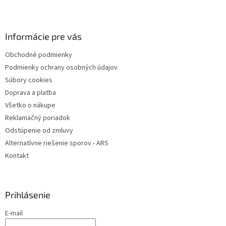
Z
á
p
ä
Informácie pre vás
t
Obchodné podmienky
i
Podmienky ochrany osobných údajov
e
Súbory cookies
Doprava a platba
Všetko o nákupe
Reklamačný poriadok
Odstúpenie od zmluvy
Alternatívne riešenie sporov - ARS
Kontakt
Prihlásenie
E-mail