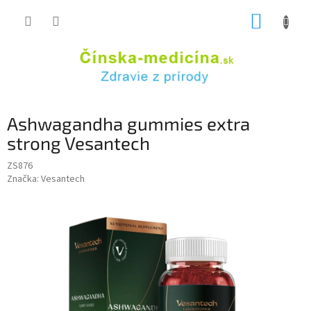
Prejsť
NÁKUP
na
obsah
KOŠÍK
Ashwagandha gummies extra
strong Vesantech
ZS876
Značka:
Vesantech