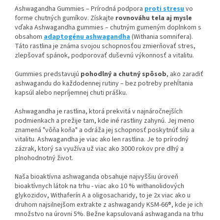
Ashwagandha Gummies – Prírodná podpora
proti stresu
vo
forme chutných gumíkov. Získajte
rovnováhu tela aj mysle
vďaka Ashwagandha gummies – chutným gumeným doplnkom s
obsahom
adaptogénu ashwagandha
(Withania somnifera).
Táto rastlina je známa svojou schopnosťou zmierňovať stres,
zlepšovať spánok, podporovať duševnú výkonnosť a vitalitu.
Gummies predstavujú
pohodlný a chutný spôsob
, ako zaradiť
ashwagandu do každodennej rutiny – bez potreby prehĺtania
kapsúl alebo nepríjemnej chuti prášku.
Ashwagandha je rastlina, ktorá prekvitá v najnáročnejších
podmienkach a prežije tam, kde iné rastliny zahynú. Jej meno
znamená "vôňa koňa" a odráža jej schopnosť poskytnúť silu a
vitalitu. Ashwagandha je viac ako len rastlina. Je to prírodný
zázrak, ktorý sa využíva už viac ako 3000 rokov pre dlhý a
plnohodnotný život.
Naša bioaktívna ashwaganda obsahuje najvyššiu úroveň
bioaktívnych látok na trhu - viac ako 10 % withanolidových
glykozidov, Withaferín A a oligosacharidy, to je 2x viac ako u
druhom najsilnejšom extrakte z ashwagandy KSM-66®, kde je ich
množstvo na úrovni 5%. Bežne kapsulovaná ashwaganda na trhu