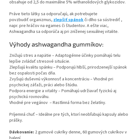
obsahuje od 2,5 do maximálne 5% withanolidových glykozidov.
Práve tieto látky sa odporučajú, ak potrebujete
povzbudiť organizmus,
zlepšiť spánok
či dlho sa sústrediť ,
napr. pre hráčov na egames či študentov. A ešte viac,
Ashwagandha sa odporúča aj pri zníženej sexuálnej vitalite.
Výhody ashwagandha gummíkov:
Znižujú stres a napätie – Adaptogénne účinky pomáhajú telu
lepšie zvládať stresové situácie.
Zlepšujú kvalitu spánku – Podporujú hlbší, prirodzenejší spánok
bez ospalosti počas dňa.
Zvyšujú duševnú výkonnosť a koncentráciu – Vhodné pri
psychickej záťaži, práci alebo štúdiu.
Podpora energie a vitality – Pomáhajú udržiavať fyzickú aj
psychickú rovnováhu.
Vhodné pre vegánov – Rastlinná forma bez želatíny.
Príjemná chuť – Ideálne pre tých, ktorí neobľubujú kapsuly alebo
prášky.
Dávkovanie:
2 gumové cukríky denne, 60 gumových cukríkov v
balení