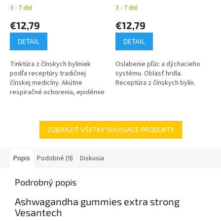
čínskych bylín YaoMedica
z čínskych bylín
3 - 7 dní
3 - 7 dní
YaoMedica
€12,79
€12,79
DETAIL
DETAIL
Tinktúra z čínskych byliniek
Oslabenie pľúc a dýchacieho
podľa receptúry tradičnej
systému. Oblasť hrdla.
čínskej medicíny. Akútne
Receptúra z čínskych bylín.
respiračné ochorenia, epidémie
chrípkových vírusov
ZOBRAZIŤ VŠETKY SÚVISIACE PRODUKTY
Popis
Podobné (9)
Diskusia
Podrobný popis
Ashwagandha gummies extra strong
Vesantech