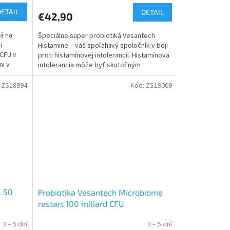
DETAIL
DETAIL
€42,90
ká na
Špeciálne super probiotiká Vesantech
i
Histamine – váš spoľahlivý spoločník v boji
 CFU v
proti histamínovej intolerancii. Histamínová
mi v
intolerancia môže byť skutočným
bremenom,...
:
ZS18994
Kód:
ZS19009
l 50
Probiotika Vesantech Microbiome
restart 100 miliard CFU
3 – 5 dní
3 – 5 dní