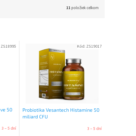
11
položiek celkom
:
ZS18995
Kód:
ZS19017
ive 50
Probiotika Vesantech Histamine 50
miliard CFU
3 – 5 dní
3 – 5 dní