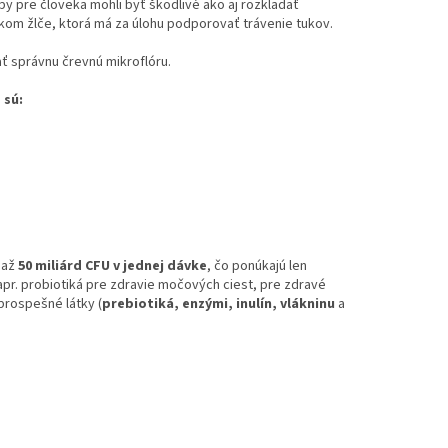
é by pre človeka mohli byť škodlivé ako aj rozkladať
inkom žlče, ktorá má za úlohu podporovať trávenie tukov.
ť správnu črevnú mikroflóru.
 sú:
 až
50 miliárd CFU v jednej dávke
, čo ponúkajú len
napr. probiotiká pre zdravie močových ciest, pre zdravé
 prospešné látky (
prebiotiká, enzými, inulín, vlákninu
a