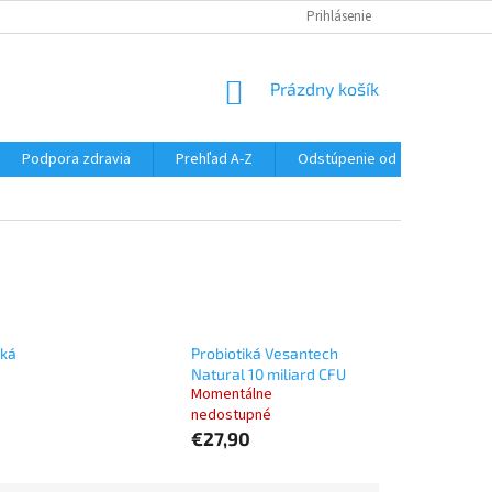
SÚBORY COOKIES
DOPRAVA A PLATBA
Prihlásenie
VŠETKO O NÁKUPE
NÁKUPNÝ
Prázdny košík
KOŠÍK
Podpora zdravia
Prehľad A-Z
Odstúpenie od zmluvy
iká
Probiotiká Vesantech
Natural 10 miliard CFU
Momentálne
nedostupné
€27,90