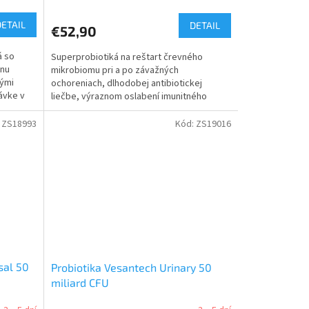
DETAIL
DETAIL
€52,90
á so
Superprobiotiká na reštart črevného
lnu
mikrobiomu pri a po závažných
kými
ochoreniach, dlhodobej antibiotickej
ávke v
liečbe, výraznom oslabení imunitného
systému s 30 aktívnymi živými...
:
ZS18993
Kód:
ZS19016
sal 50
Probiotika Vesantech Urinary 50
miliard CFU