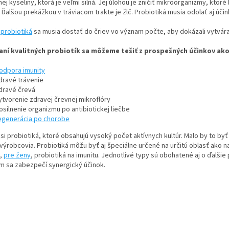
ej kyseliny, ktorá je veľmi silná. Jej úlohou je zničiť mikroorganizmy, ktor
y
 Ďalšou prekážkou v tráviacom trakte je žlč. Probiotiká musia odolať aj úč
v
ý
 probiotiká
sa musia dostať do čriev vo význam počte, aby dokázali vytvára
p
i
vaní kvalitných probiotík sa môžeme tešiť z prospešných účinkov ako
s
u
odpora imunity
dravé trávenie
dravé črevá
ytvorenie zdravej črevnej mikroflóry
osilnenie organizmu po antibiotickej liečbe
egenerácia po chorobe
si probiotiká, ktoré obsahujú vysoký počet aktívnych kultúr. Malo by to byť
 výrobcovia. Probiotiká môžu byť aj špeciálne určené na určitú oblasť ako 
e,
pre ženy
, probiotiká na imunitu. Jednotlivé typy sú obohatené aj o ďalšie
ím sa zabezpečí synergický účinok.