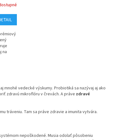
dostupné
DETAIL
 prémiový
čený
ruje
j na
 aj mnohé vedecké výskumy. Probiotiká sa nazývaj aj ako
riť zdravú mikroflóru v črevách. A práve
zdravé
u tráveniu. Tam sa práve zdravie a imunita vytvára.
cim systémom nepoškodené. Musia odolať pôsobeniu