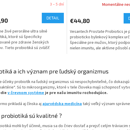
3 – 5 dní
Momentálne ne
DETAIL
,90
€44,80
ne živé perorálne ultra silné
Vesantech Prostate Probiotics je
tiká, ktoré sú špecificky
probioticko bylinkový komplex ur
ované pre zdravie ženských
špeciálne pre mužov, ktorý podpo
v. Tieto probiotiká sú zvlášť
nielen imunitu, ale aktívne pôsobí a
hodné vďaka svojej komplexnej...
zdravie prostaty a...
O
v
otiká a ich význam pre ľudský organizmus
l
á
e účinky probiotík na ľudský organizmus sú nespochybniteľné, čo dokazujú
d
aktérie“. Sú to mikroorganizmy, ktoré v tele človeka majú schopnosť vytvo
a
edie
v črevnom systéme
je pre našu imunitu rozhodujúce.
c
i
rmo prikladá aj čínska aj
ajurvédska medicína
taký veľký význam správnem
e
p
 probiotiká sú kvalitné ?
r
v
biotiká mohli byť účinné, musia sa do čriev dostať a prejsť celým trávia
k