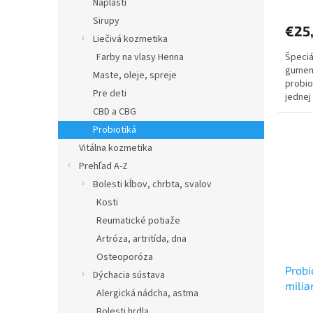
Náplasti
Sirupy
€25
Liečivá kozmetika
Farby na vlasy Henna
Špeciá
gumený
Maste, oleje, spreje
probio
Pre deti
jednej
vitamí
CBD a CBG
Probiotiká
Vitálna kozmetika
Prehľad A-Z
Bolesti kĺbov, chrbta, svalov
Kosti
Reumatické potiaže
Artróza, artritída, dna
Osteoporóza
Probi
Dýchacia sústava
milia
Alergická nádcha, astma
Bolesti hrdla