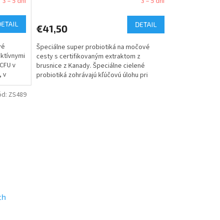
3 – 5 dní
3 – 5 dní
DETAIL
DETAIL
€41,50
vé
Špeciálne super probiotiká na močové
aktívnymi
cesty s certifikovaným extraktom z
 CFU v
brusnice z Kanady. Špeciálne cielené
, v
probiotiká zohrávajú kľúčovú úlohu pri
podpore imunitného systému a...
ód:
ZS489
ch