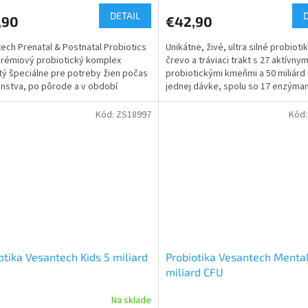
DETAIL
,90
€42,90
ech Prenatal & Postnatal Probiotics
Unikátne, živé, ultra silné probioti
prémiový probiotický komplex
črevo a tráviaci trakt s 27 aktívnym
tý špeciálne pre potreby žien počas
probiotickými kmeňmi a 50 miliárd
nstva, po pôrode a v období
jednej dávke, spolu so 17 enzýma
ia. Bezpečné...
špeciálnej...
Kód:
ZS18997
Kód
otika Vesantech Kids 5 miliard
Probiotika Vesantech Menta
miliard CFU
Na sklade