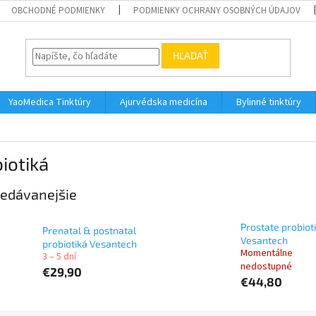
OBCHODNÉ PODMIENKY
PODMIENKY OCHRANY OSOBNÝCH ÚDAJOV
HĽADAŤ
YaoMedica Tinktúry
Ajurvédska medicína
Bylinné tinktúry
iotiká
edávanejšie
Prostate probiot
Prenatal & postnatal
Vesantech
probiotiká Vesantech
Momentálne
3 – 5 dní
nedostupné
€29,90
€44,80