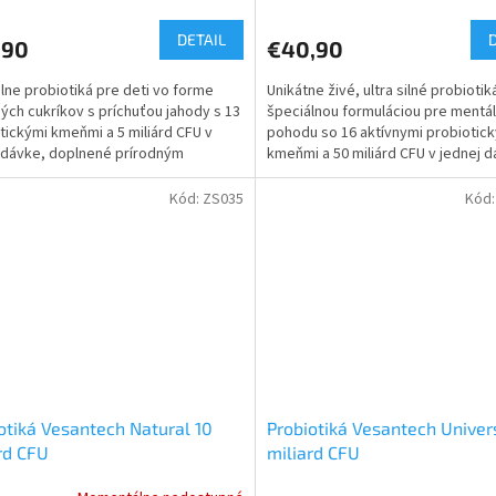
DETAIL
,90
€40,90
lne probiotiká pre deti vo forme
Unikátne živé, ultra silné probiotik
ch cukríkov s príchuťou jahody s 13
špeciálnou formuláciou pre mentá
tickými kmeňmi a 5 miliárd CFU v
pohodu so 16 aktívnymi probiotic
 dávke, doplnené prírodným
kmeňmi a 50 miliárd CFU v jednej d
nom C z aceroly.
špeciálne odolnej...
Kód:
ZS035
Kód
otiká Vesantech Natural 10
Probiotiká Vesantech Univer
rd CFU
miliard CFU