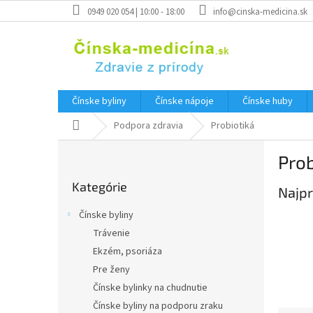
Prejsť
0949 020 054 | 10:00 - 18:00
info@cinska-medicina.sk
na
obsah
Čínske byliny
Čínske nápoje
Čínske huby
Domov
Podpora zdravia
Probiotiká
B
Prob
o
Preskočiť
č
Kategórie
kategórie
Najpr
n
ý
Čínske byliny
p
Trávenie
a
Ekzém, psoriáza
n
e
Pre ženy
l
Čínske bylinky na chudnutie
Čínske byliny na podporu zraku