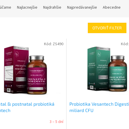
účame
Najlacnejšie
Najdrahšie
Najpredávanejšie
Abecedne
OTVORIŤ FILTER
Kód:
ZS490
Kód
tal & postnatal probiotiká
Probiotika Vesantech Digest
ntech
miliard CFU
3 – 5 dní