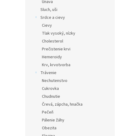
Únava
Sluch, uši
Srdce a cievy
Cievy
Tlak vysoký, nízky
Cholesterol
Prečistenie krvi
Hemeroidy
Krv, krvotvorba
Trávenie
Nechutenstvo
Cukrovka
Chudnutie
Črevá, zápcha, hnačka
Pečeň
Pálenie žáhy
Obezita