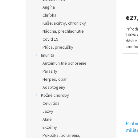
Angína
Chrípka
€27
Kašel akútny, chronický
Prírod
Nádcha, prechladnutie
100% o
Covid 19
dávke 
kmeňo
Pľúca, priedušky
Imunita
Autoimunitné ochorenie
Parazity
Herpes, opar
Adaptogény
Kožné choroby
Celulitída
Jazvy
Akné
Probi
Ekzémy
milia
Pokožka, poranenia,