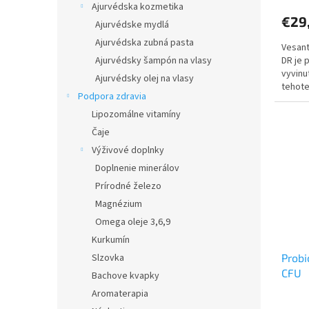
Ajurvédska kozmetika
€29
Ajurvédske mydlá
Ajurvédska zubná pasta
Vesant
DR je 
Ajurvédsky šampón na vlasy
vyvinu
Ajurvédsky olej na vlasy
tehote
Podpora zdravia
dojčen
Lipozomálne vitamíny
Čaje
Výživové doplnky
Doplnenie minerálov
Prírodné železo
Magnézium
Omega oleje 3,6,9
Kurkumín
Slzovka
Probi
CFU
Bachove kvapky
Aromaterapia