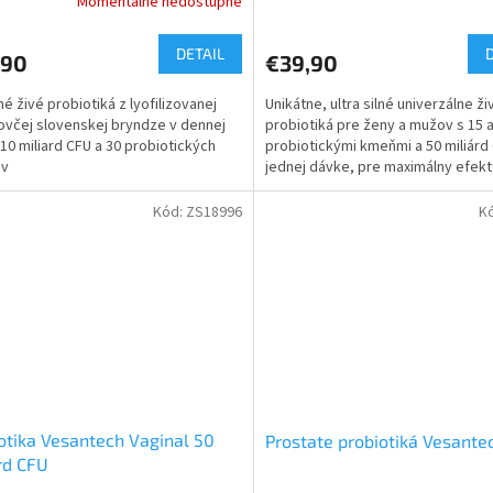
Momentálne nedostupné
DETAIL
,90
€39,90
né živé probiotiká z lyofilizovanej
Unikátne, ultra silné univerzálne ži
včej slovenskej bryndze v dennej
probiotiká pre ženy a mužov s 15 
10 miliard CFU a 30 probiotických
probiotickými kmeňmi a 50 miliárd
v
jednej dávke, pre maximálny efekt
špeciálnej...
Kód:
ZS18996
K
otika Vesantech Vaginal 50
Prostate probiotiká Vesante
rd CFU