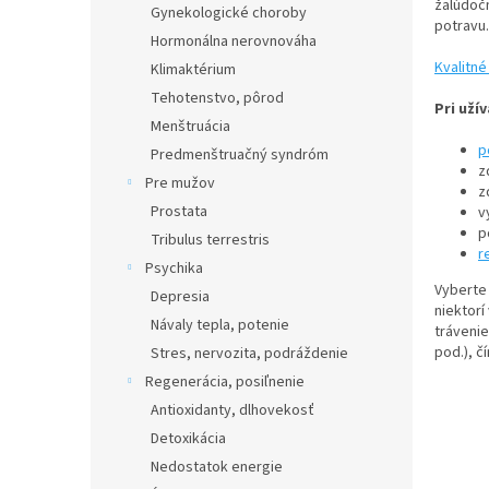
žalúdočn
Gynekologické choroby
potravu.
Hormonálna nerovnováha
Kvalitné
Klimaktérium
Tehotenstvo, pôrod
Pri uží
Menštruácia
p
Predmenštruačný syndróm
z
Pre mužov
z
Prostata
v
p
Tribulus terrestris
r
Psychika
Vyberte 
Depresia
niektorí
Návaly tepla, potenie
tráveni
pod.), č
Stres, nervozita, podráždenie
Regenerácia, posiľnenie
Antioxidanty, dlhovekosť
Detoxikácia
Nedostatok energie