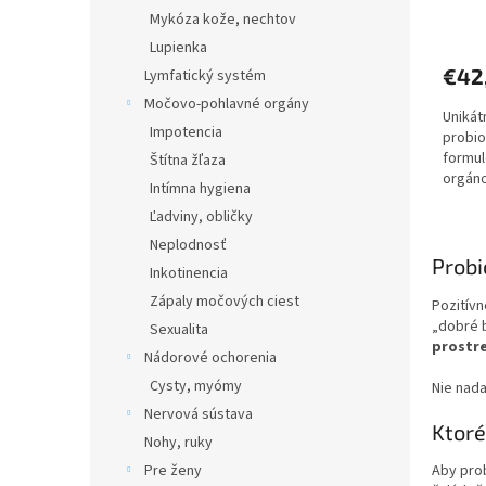
Mykóza kože, nechtov
Lupienka
€42
Lymfatický systém
Močovo-pohlavné orgány
Unikát
Impotencia
probio
formul
Štítna žľaza
orgáno
Intímna hygiena
pozoru
Ľadviny, obličky
Neplodnosť
Probi
Inkotinencia
Zápaly močových ciest
Pozitívn
„dobré b
Sexualita
prostr
Nádorové ochorenia
Cysty, myómy
Nie nada
Nervová sústava
Ktoré
Nohy, ruky
Pre ženy
Aby pro