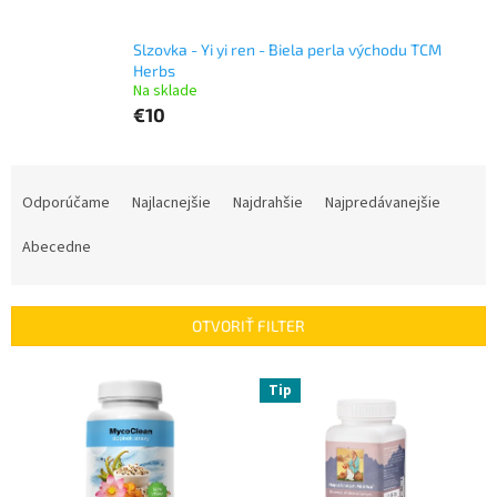
Slzovka - Yi yi ren - Biela perla východu TCM
Herbs
Na sklade
€10
R
a
Odporúčame
Najlacnejšie
Najdrahšie
Najpredávanejšie
d
e
Abecedne
n
i
e
OTVORIŤ FILTER
p
r
V
Tip
o
ý
d
p
u
i
k
s
t