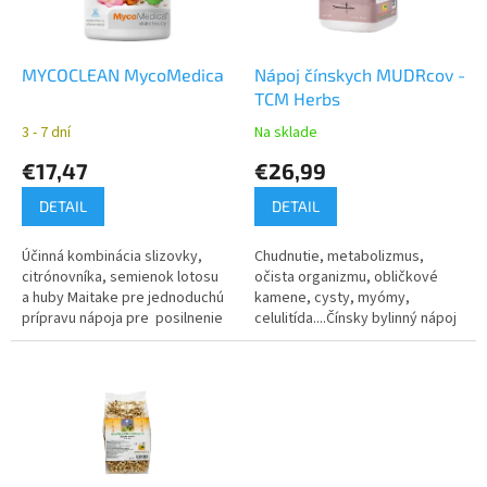
p
o
r
v
o
d
MYCOCLEAN MycoMedica
Nápoj čínskych MUDRcov -
u
TCM Herbs
k
3 - 7 dní
Na sklade
t
€17,47
€26,99
o
v
DETAIL
DETAIL
Účinná kombinácia slizovky,
Chudnutie, metabolizmus,
citrónovníka, semienok lotosu
očista organizmu, obličkové
a huby Maitake pre jednoduchú
kamene, cysty, myómy,
prípravu nápoja pre posilnenie
celulitída....Čínsky bylinný nápoj
systému sleziny a celkovú
s priaznivým účinkom na celý
detoxikáciu....
organizmus.