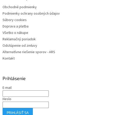
t
i
Obchodné podmienky
i
e
Podmienky ochrany osobných údajov
p
e
r
Súbory cookies
v
Doprava a platba
k
Všetko o nákupe
y
v
Reklamačný poriadok
ý
Odstúpenie od zmluvy
p
Alternatívne riešenie sporov - ARS
i
s
Kontakt
u
Prihlásenie
E-mail
Heslo
PRIHLÁSIŤ SA