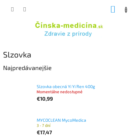
Prejsť
NÁKUP
na
obsah
KOŠÍK
Slzovka
Najpredávanejšie
Slzovka obecná Yi Yi Ren 400g
Momentálne nedostupné
€10,99
MYCOCLEAN MycoMedica
3 - 7 dní
€17,47