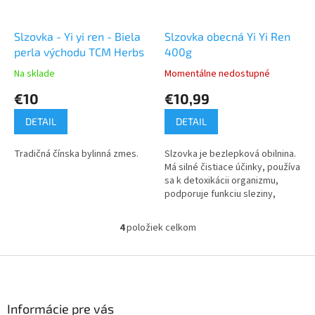
Slzovka - Yi yi ren - Biela
Slzovka obecná Yi Yi Ren
perla východu TCM Herbs
400g
Na sklade
Momentálne nedostupné
€10
€10,99
DETAIL
DETAIL
Tradičná čínska bylinná zmes.
Slzovka je bezlepková obilnina.
Má silné čistiace účinky, používa
sa k detoxikácii organizmu,
podporuje funkciu sleziny,
pomáha tráveniu mäsa a tukov.
4
položiek celkom
O
v
l
Z
á
á
d
p
a
ä
Informácie pre vás
c