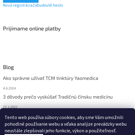
Nová registrácia
Zabudnuté heslo
Prijímame online platby
Blog
Ako správne užívať TCM tinktúry Yaomedica
4.6.2024
3 dôvody prečo vyskúšať Tradičnú čínsku medicínu
23.1.2022
Nadmerne vám vypadávajú vlasy? Pomôže vám čínska
Tento web používa súbory cookies, aby sme Vám umožnili
medicína
pohodlné používanie webu a vďaka analýze prevádzky webu
neustále zlepšovali jeho funkcie, výkon a použiteľnosť.
13.11.2021