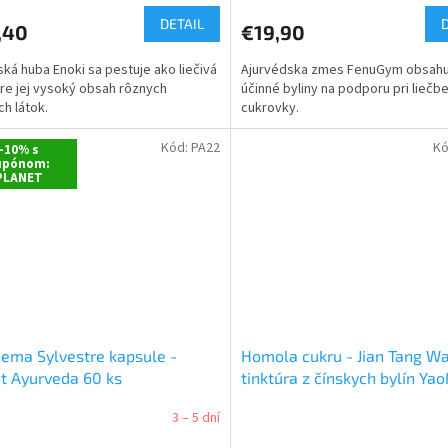
DETAIL
,40
€19,90
ká huba Enoki sa pestuje ako liečivá
Ajurvédska zmes FenuGym obsahu
re jej vysoký obsah rôznych
účinné byliny na podporu pri liečb
ch látok.
cukrovky.
Kód:
PA22
Kó
-10% s
upónom:
PLANET
ema Sylvestre kapsule -
Homola cukru - Jian Tang W
t Ayurveda 60 ks
tinktúra z čínskych bylín Ya
3 – 5 dní