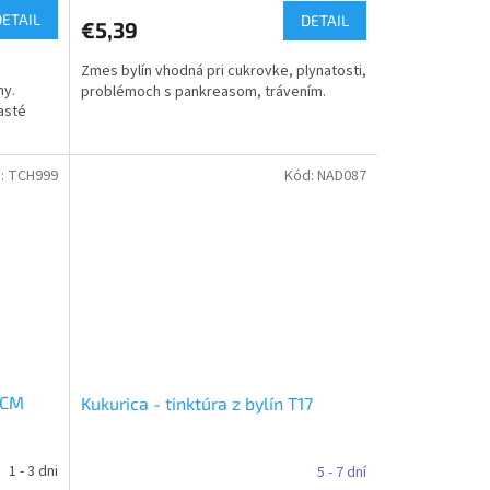
DETAIL
DETAIL
€5,39
Zmes bylín vhodná pri cukrovke, plynatosti,
ny.
problémoch s pankreasom, trávením.
asté
:
TCH999
Kód:
NAD087
TCM
Kukurica - tinktúra z bylín T17
1 - 3 dni
5 - 7 dní