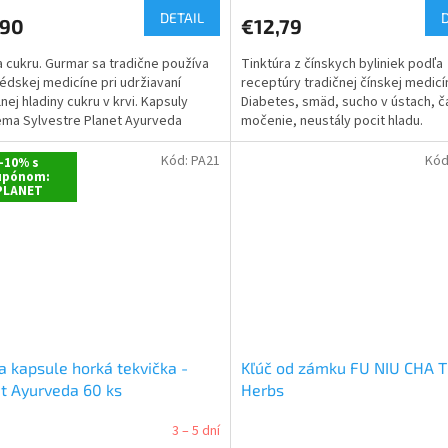
DETAIL
,90
€12,79
a cukru. Gurmar sa tradične používa
Tinktúra z čínskych byliniek podľa
védskej medicíne pri udržiavaní
receptúry tradičnej čínskej medicí
nej hladiny cukru v krvi. Kapsuly
Diabetes, smäd, sucho v ústach, č
ma Sylvestre Planet Ayurveda
močenie, neustály pocit hladu.
jú...
Kód:
PA21
Kód
-10% s
upónom:
PLANET
a kapsule horká tekvička -
Kľúč od zámku FU NIU CHA 
t Ayurveda 60 ks
Herbs
3 – 5 dní