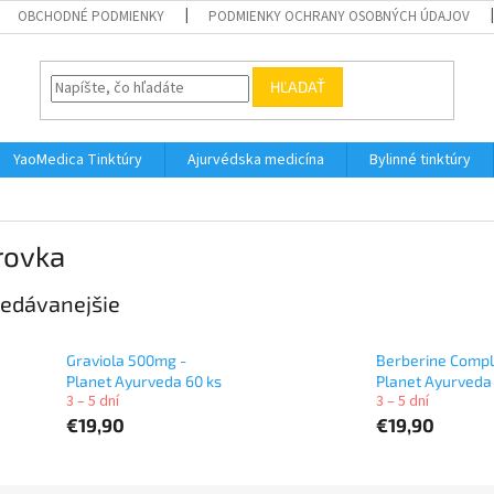
OBCHODNÉ PODMIENKY
PODMIENKY OCHRANY OSOBNÝCH ÚDAJOV
HĽADAŤ
YaoMedica Tinktúry
Ajurvédska medicína
Bylinné tinktúry
rovka
edávanejšie
Graviola 500mg -
Berberine Compl
Planet Ayurveda 60 ks
Planet Ayurveda
3 – 5 dní
3 – 5 dní
€19,90
€19,90