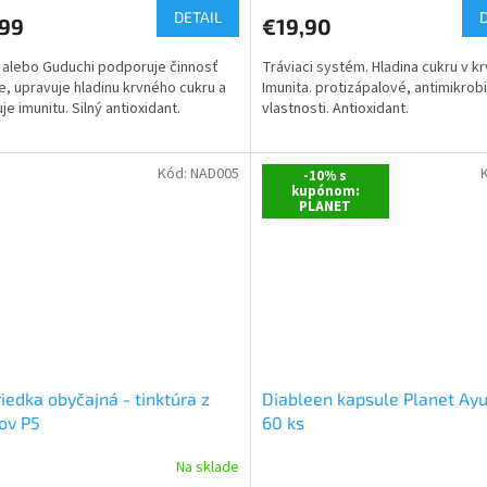
DETAIL
,99
€19,90
 alebo Guduchi podporuje činnosť
Tráviaci systém. Hladina cukru v krv
, upravuje hladinu krvného cukru a
Imunita. protizápalové, antimikrob
je imunitu. Silný antioxidant.
vlastnosti. Antioxidant.
Kód:
NAD005
-10% s
kupónom:
PLANET
iedka obyčajná - tinktúra z
Diableen kapsule Planet Ay
ov P5
60 ks
Na sklade