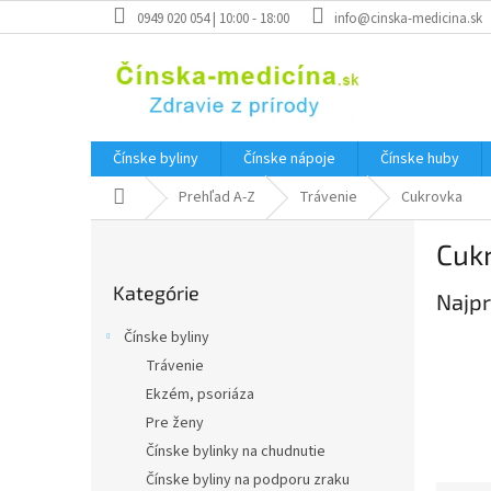
Prejsť
0949 020 054 | 10:00 - 18:00
info@cinska-medicina.sk
na
obsah
Čínske byliny
Čínske nápoje
Čínske huby
Domov
Prehľad A-Z
Trávenie
Cukrovka
B
Cuk
o
Preskočiť
č
Kategórie
kategórie
Najpr
n
ý
Čínske byliny
p
Trávenie
a
Ekzém, psoriáza
n
e
Pre ženy
l
Čínske bylinky na chudnutie
Čínske byliny na podporu zraku