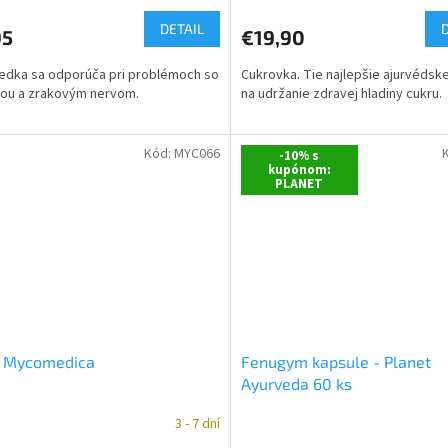
DETAIL
95
€19,90
edka sa odporúča pri problémoch so
Cukrovka. Tie najlepšie ajurvédske
cou a zrakovým nervom.
na udržanie zdravej hladiny cukru.
Kód:
MYC066
-10% s
kupónom:
PLANET
i Mycomedica
Fenugym kapsule - Planet
Ayurveda 60 ks
3 - 7 dní