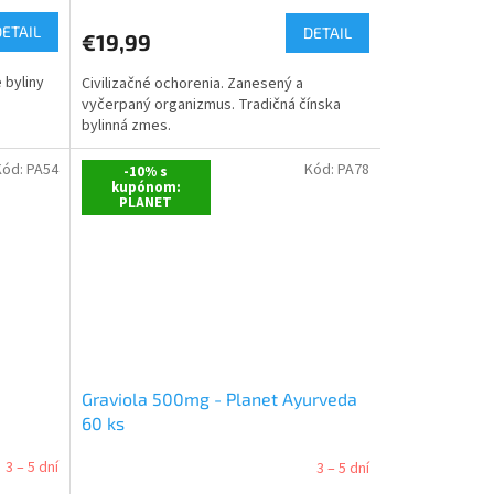
DETAIL
DETAIL
€19,99
 byliny
Civilizačné ochorenia. Zanesený a
vyčerpaný organizmus. Tradičná čínska
bylinná zmes.
Kód:
PA54
Kód:
PA78
-10% s
kupónom:
PLANET
Graviola 500mg - Planet Ayurveda
60 ks
3 – 5 dní
3 – 5 dní