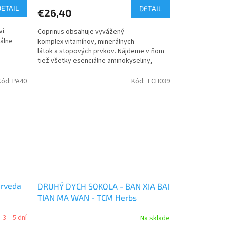
DETAIL
DETAIL
€26,40
i.
Coprinus obsahuje vyvážený
iálne
komplex vitamínov, minerálnych
látok a stopových prvkov. Nájdeme v ňom
tiež všetky esenciálne aminokyseliny,
ktoré človek potrebuje.
Kód:
PA40
Kód:
TCH039
urveda
DRUHÝ DYCH SOKOLA - BAN XIA BAI
TIAN MA WAN - TCM Herbs
3 – 5 dní
Na sklade