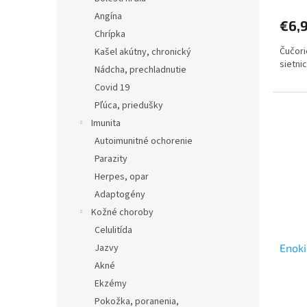
Angína
€6,
Chrípka
Čučori
Kašel akútny, chronický
sietni
Nádcha, prechladnutie
Covid 19
Pľúca, priedušky
Imunita
Autoimunitné ochorenie
Parazity
Herpes, opar
Adaptogény
Kožné choroby
Celulitída
Enok
Jazvy
Akné
Ekzémy
Pokožka, poranenia,