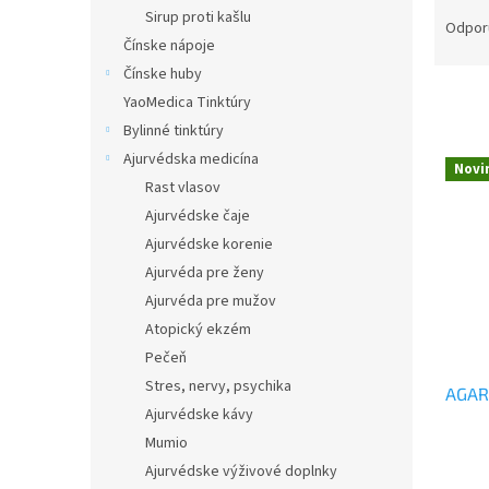
R
Sirup proti kašlu
a
Odpor
Čínske nápoje
d
e
Čínske huby
n
YaoMedica Tinktúry
i
Bylinné tinktúry
e
V
Ajurvédska medicína
p
Novi
ý
Rast vlasov
r
p
Ajurvédske čaje
o
i
d
Ajurvédske korenie
s
u
Ajurvéda pre ženy
p
k
r
Ajurvéda pre mužov
t
o
Atopický ekzém
o
d
Pečeň
v
u
Stres, nervy, psychika
AGAR
k
Ajurvédske kávy
t
Mumio
o
v
Ajurvédske výživové doplnky