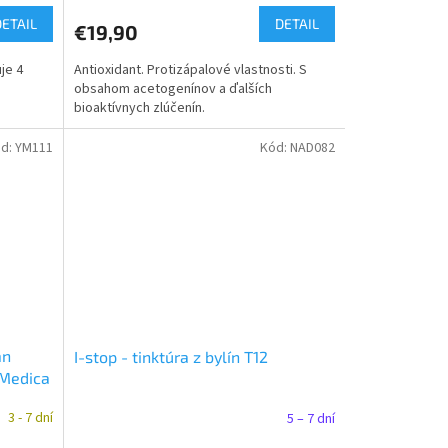
DETAIL
DETAIL
€19,90
je 4
Antioxidant. Protizápalové vlastnosti. S
e
obsahom acetogenínov a ďalších
bioaktívnych zlúčenín.
d:
YM111
Kód:
NAD082
an
I-stop - tinktúra z bylín T12
oMedica
3 - 7 dní
5 – 7 dní