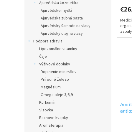
Ajurvédska kozmetika
€26
Ajurvédske mydlá
Ajurvédska zubná pasta
Medici
organi
Ajurvédsky šampón na vlasy
Zápaly.
Ajurvédsky olej na vlasy
Podpora zdravia
Lipozomálne vitamíny
Čaje
Výživové doplnky
Doplnenie minerálov
Prírodné železo
Magnézium
Omega oleje 3,6,9
Kurkumín
Amrit
Slzovka
antio
Bachove kvapky
Aromaterapia