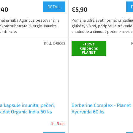
DETAIL
,40
€5,90
nálna huba Agaricus pestovaná na
Pomáha udržiavať normálnu hladin
ckom substráte. Alergie. Imunita.
glukózy v krvi, podporuje trávenie
 Infekcie.
chudnutie a činnosť pečene a srdc
Kód:
ORI003
-10% s
kupónom:
PLANET
a kapsule imunita, pečeň,
Berberine Complex - Planet
xidat Organic India 60 ks
Ayurveda 60 ks
3 – 5 dní