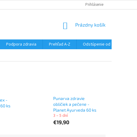
SÚBORY COOKIES
DOPRAVA A PLATBA
Prihlásenie
VŠETKO O NÁKUPE
NÁKUPNÝ
Prázdny košík
KOŠÍK
Podpora zdravia
Prehľad A-Z
Odstúpenie od zmluvy
Punarva zdravie
ex -
obličiek a pečene -
 60 ks
Planet Ayurveda 60 ks
3 – 5 dní
€19,90