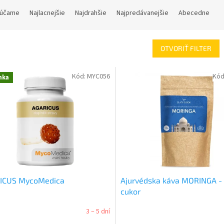
účame
Najlacnejšie
Najdrahšie
Najpredávanejšie
Abecedne
OTVORIŤ FILTER
Kód:
MYC056
Kód
nka
ICUS MycoMedica
Ajurvédska káva MORINGA -
cukor
3 – 5 dní