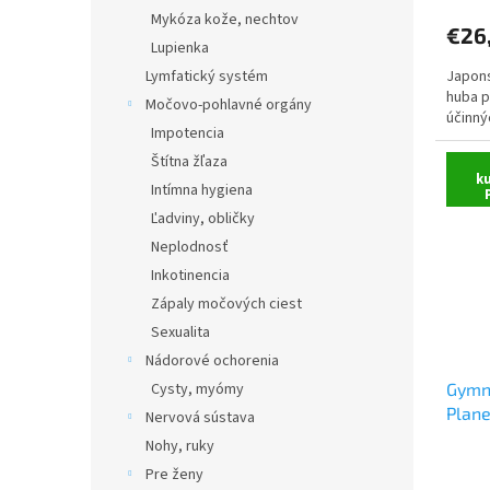
Mykóza kože, nechtov
€26
Lupienka
Japons
Lymfatický systém
huba p
Močovo-pohlavné orgány
účinný
Impotencia
Štítna žľaza
k
Intímna hygiena
Ľadviny, obličky
Neplodnosť
Inkotinencia
Zápaly močových ciest
Sexualita
Nádorové ochorenia
Gymn
Cysty, myómy
Plane
Nervová sústava
Nohy, ruky
Pre ženy