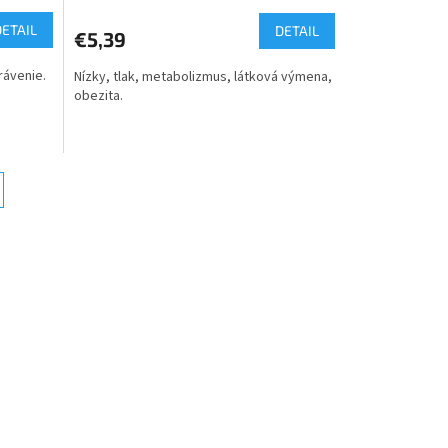
DETAIL
DETAIL
€5,39
rávenie.
Nízky, tlak, metabolizmus, látková výmena,
obezita.