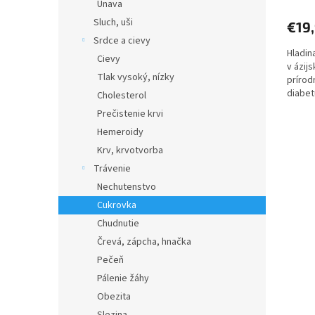
Únava
Sluch, uši
€19
Srdce a cievy
Hladin
Cievy
v ázij
Tlak vysoký, nízky
prírod
diabet
Cholesterol
za...
Prečistenie krvi
Hemeroidy
Krv, krvotvorba
Trávenie
Nechutenstvo
Cukrovka
Chudnutie
Črevá, zápcha, hnačka
Pečeň
Pálenie žáhy
Obezita