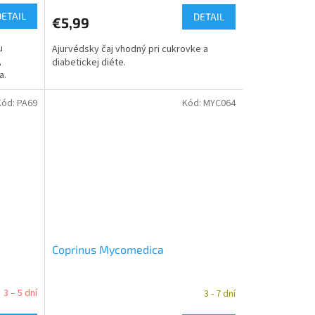
DETAIL
DETAIL
€5,99
u
Ajurvédsky čaj vhodný pri cukrovke a
,
diabetickej diéte.
a.
Kód:
PA69
Kód:
MYC064
Coprinus Mycomedica
3 – 5 dní
3 - 7 dní