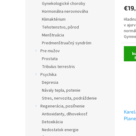
Gynekologické choroby
€19
Hormonálna nerovnováha
Hladin
Klimaktérium
v ajur
Tehotenstvo, pôrod
normál
Menštruácia
Gymne
obsahu
Predmenštruačný syndróm
Pre mužov
k
Prostata
Tribulus terrestris
Psychika
Depresia
Návaly tepla, potenie
Stres, nervozita, podráždenie
Regenerácia, posiľnenie
Karel
Antioxidanty, dlhovekosť
Plane
Detoxikácia
Nedostatok energie