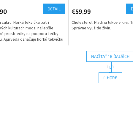
DETAIL
,90
€59,99
a cukru. Horká tekvička patrí
Cholesterol. Hladina tukov v krvi. T
ských kultúrach medzi najlepšie
Správne využitie živín.
né prostriedky na podporu liečby
u. Ajurvéda označuje horkú tekvičku
NAČÍTAŤ 18 ĎALŠÍCH
S
1
3
O
t
r
v
HORE
á
l
n
á
k
d
o
a
v
c
a
i
n
e
i
e
p
r
v