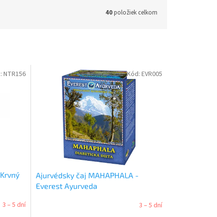
40
položiek celkom
:
NTR156
Kód:
EVR005
 Krvný
Ajurvédsky čaj MAHAPHALA -
Everest Ayurveda
3 – 5 dní
3 – 5 dní