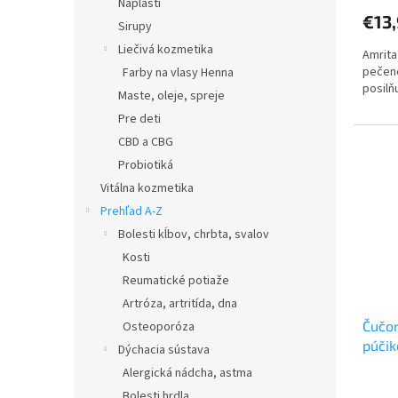
Náplasti
€13
Sirupy
Liečivá kozmetika
Amrita
pečene
Farby na vlasy Henna
posilňu
Maste, oleje, spreje
Pre deti
CBD a CBG
Probiotiká
Vitálna kozmetika
Prehľad A-Z
Bolesti kĺbov, chrbta, svalov
Kosti
Reumatické potiaže
Artróza, artritída, dna
Čučor
Osteoporóza
púčik
Dýchacia sústava
Alergická nádcha, astma
Bolesti hrdla