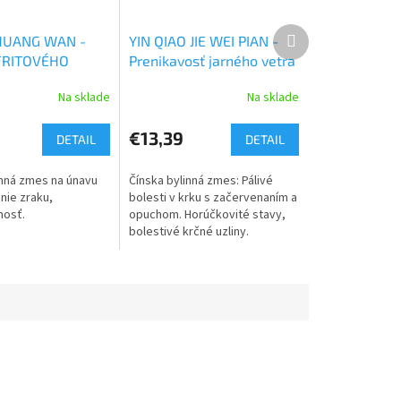
Ďalší
 HUANG WAN -
YIN QIAO JIE WEI PIAN -
produkt
FRITOVÉHO
Prenikavosť jarného vetra
Na sklade
Na sklade
€13,39
DETAIL
DETAIL
inná zmes na únavu
Čínska bylinná zmes: Pálivé
nie zraku,
bolesti v krku s začervenaním a
hosť.
opuchom. Horúčkovité stavy,
bolestivé krčné uzliny.