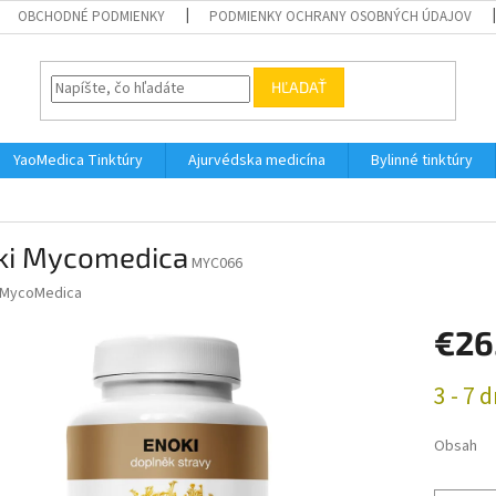
OBCHODNÉ PODMIENKY
PODMIENKY OCHRANY OSOBNÝCH ÚDAJOV
HĽADAŤ
YaoMedica Tinktúry
Ajurvédska medicína
Bylinné tinktúry
ki Mycomedica
MYC066
MycoMedica
€26
Jednotk
3 - 7 d
cena:
Obsah