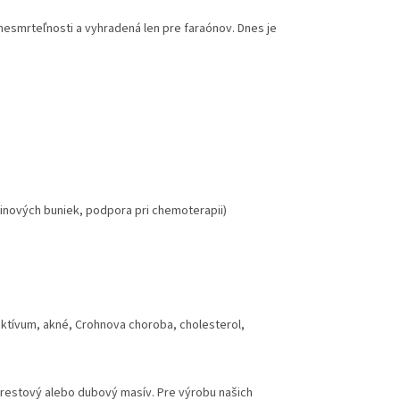
esmrteľnosti a vyhradená len pre faraónov. Dnes je
vinových buniek, podpora pri chemoterapii)
ektívum, akné, Crohnova choroba, cholesterol,
brestový alebo dubový masív. Pre výrobu našich