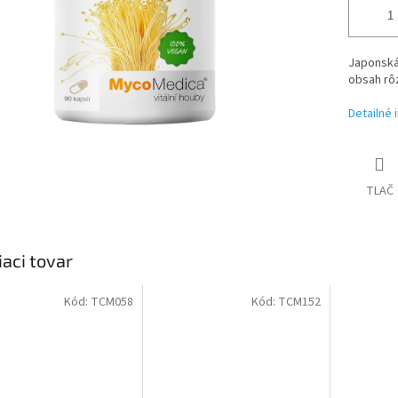
Japonská 
obsah rôz
Detailné 
TLAČ
iaci tovar
Kód:
TCM058
Kód:
TCM152