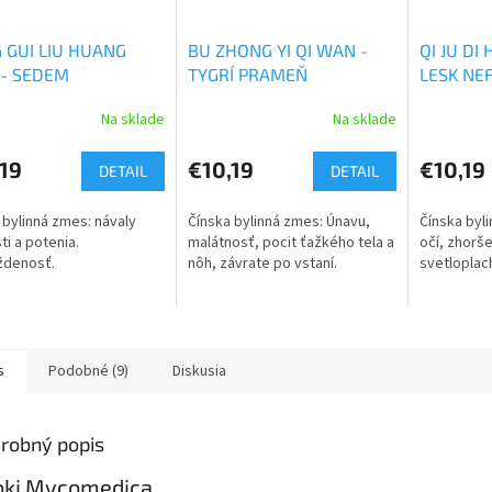
 GUI LIU HUANG
BU ZHONG YI QI WAN -
QI JU DI
- SEDEM
TYGRÍ PRAMEŇ
LESK NE
RNÍKOV
ŠPERKU
Na sklade
Na sklade
19
€10,19
€10,19
DETAIL
DETAIL
 bylinná zmes: návaly
Čínska bylinná zmes: Únavu,
Čínska byl
ti a potenia.
malátnosť, pocit ťažkého tela a
očí, zhorše
ždenosť.
nôh, závrate po vstaní.
svetloplac
s
Podobné (9)
Diskusia
robný popis
oki Mycomedica