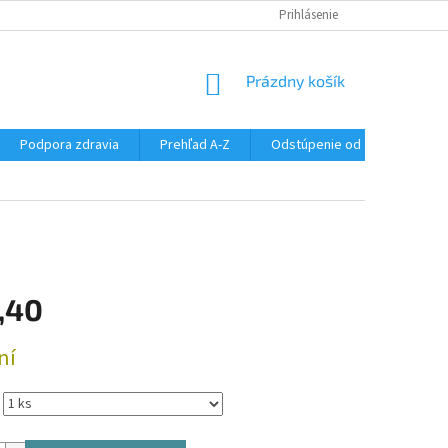
SÚBORY COOKIES
DOPRAVA A PLATBA
Prihlásenie
VŠETKO O NÁKUPE
NÁKUPNÝ
Prázdny košík
KOŠÍK
Podpora zdravia
Prehľad A-Z
Odstúpenie od zmluvy
,40
ová
ní