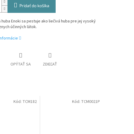
Pridať do košíka
huba Enoki sa pestuje ako liečivá huba pre jej vysoký
nych účinných látok.
informácie
OPÝTAŤ SA
ZDIEĽAŤ
Kód:
TCM182
Kód:
TCM0021P