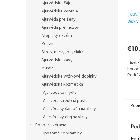
Ajurvédske čaje
Ajurvédske korenie
DANG
Ajurvéda pre ženy
WAN 
Ajurvéda pre mužov
DÔVE
Atopický ekzém
Pečeň
€10,
Stres, nervy, psychika
Ajurvédske kávy
Čínska
Mumio
horkos
Podrá
Ajurvédske výživové doplnky
Ajurvédska kozmetika
Ajurvédske mydlá
Ajurvédska zubná pasta
Popi
Ajurvédsky šampón na vlasy
Ajurvédsky olej na vlasy
Podpora zdravia
Pod
Lipozomálne vitamíny
En