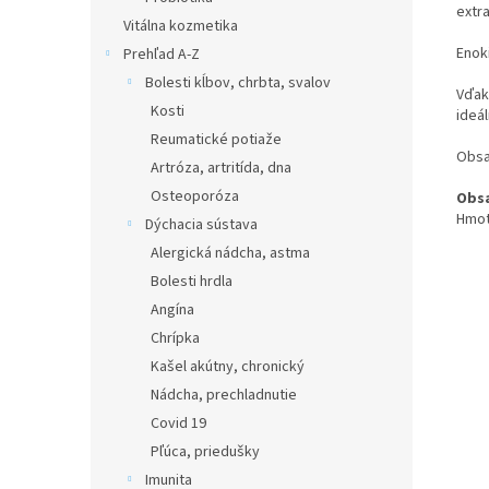
extr
Vitálna kozmetika
Enoki
Prehľad A-Z
Bolesti kĺbov, chrbta, svalov
Vďak
Kosti
ideá
Reumatické potiaže
Obsa
Artróza, artritída, dna
Osteoporóza
Obsa
Hmot
Dýchacia sústava
Alergická nádcha, astma
Bolesti hrdla
Angína
Chrípka
Kašel akútny, chronický
Nádcha, prechladnutie
Covid 19
Pľúca, priedušky
Imunita