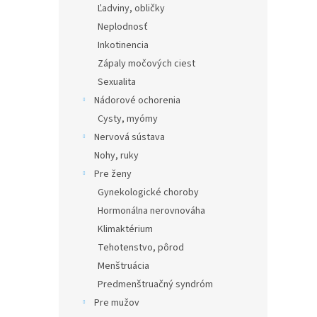
Ľadviny, obličky
Neplodnosť
Inkotinencia
Zápaly močových ciest
Sexualita
Nádorové ochorenia
Cysty, myómy
Nervová sústava
Nohy, ruky
Pre ženy
Gynekologické choroby
Hormonálna nerovnováha
Klimaktérium
Tehotenstvo, pôrod
Menštruácia
Predmenštruačný syndróm
Pre mužov