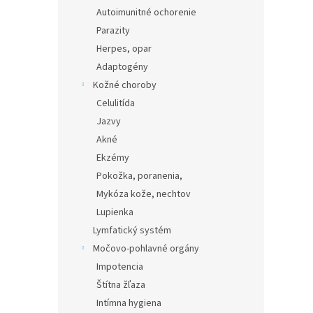
Autoimunitné ochorenie
Parazity
Herpes, opar
Adaptogény
Kožné choroby
Celulitída
Jazvy
Akné
Ekzémy
Pokožka, poranenia,
Mykóza kože, nechtov
Lupienka
Lymfatický systém
Močovo-pohlavné orgány
Impotencia
Štítna žľaza
Intímna hygiena