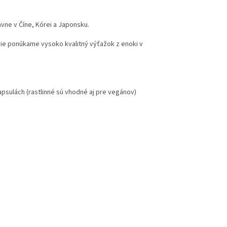
avne v Číne, Kórei a Japonsku.
e ponúkame vysoko kvalitný výťažok z enoki v
apsulách (rastlinné sú vhodné aj pre vegánov)