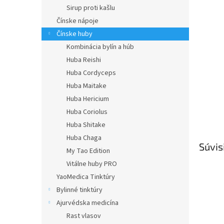
Sirup proti kašlu
Čínske nápoje
Čínske huby
Kombinácia bylín a húb
Huba Reishi
Huba Cordyceps
Huba Maitake
Huba Hericium
Huba Coriolus
Huba Shitake
Huba Chaga
Súvis
My Tao Edition
Vitálne huby PRO
YaoMedica Tinktúry
Bylinné tinktúry
Ajurvédska medicína
Rast vlasov