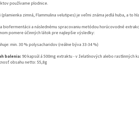
aktov používame plodnice.
 (plamienka zimná, Flammulina velutipes) je veľmi známa jedlá huba, a to hl
a biofermentácii a následnému spracovaniu metódou horúcovodné extrakci
lnom pomere účinných látok pre najlepšie výsledky:
huje: min. 30 % polysacharidov (reálne býva 33-34 %)
h balenia:
90 kapsúl á 500mg extraktu - v želatínových alebo rastlinných k
nosť obsahu netto: 55,8g