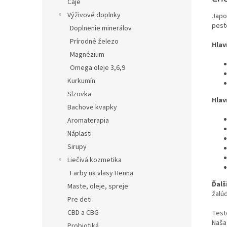
Čaje
Výživové doplnky
Japo
pest
Doplnenie minerálov
Prírodné železo
Hlav
Magnézium
Omega oleje 3,6,9
Kurkumín
Slzovka
Hlav
Bachove kvapky
Aromaterapia
Náplasti
Sirupy
Liečivá kozmetika
Farby na vlasy Henna
Ďalš
Maste, oleje, spreje
žalúd
Pre deti
CBD a CBG
Test
Naša
Probiotiká