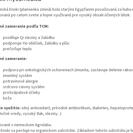
nská Enoki (plamienka zimná) bola starými Egypťanmi považovaná za hubu n
ovaná po celom svete a hojne využívaná pre vysoký obsah účinných látok.
né zameranie podľa TCM:
posilňuje Qi sleziny a žalúdku
podporuje Yin obličiek, žalúdku a pľúc
prečisťuje teplo
né zameranie:
podpora pri onkologických ochoreniach (imunita, zastavuje delenie rako
imunitný systém
potravinové alergie
srdcovo cievny systém
protizápalové účinky
koža
ie využitie:
silný antioxidant, prírodné antibiotikum, diabetes, hepatoprot
očné vredy, vysoký tlak, sleziny...)
ované v nemeckom Agrolabu.
 Enoki sa pestuje na organickom substráte. Základom tohoto substrátu je 