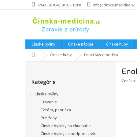
Prejsť
0949 020 054 | 10:00 - 18:00
info@cinska-medicina.sk
na
obsah
Čínske byliny
Čínske nápoje
Čínske huby
Domov
Čínske huby
Enoki Mycomedica
B
Eno
o
Preskočiť
č
Značka:
Kategórie
kategórie
n
ý
Čínske byliny
p
Trávenie
a
Ekzém, psoriáza
n
e
Pre ženy
l
Čínske bylinky na chudnutie
Čínske byliny na podporu zraku