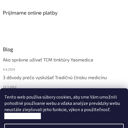
Prijímame online platby
Blog
Ako správne užívať TCM tinktúry Yaomedica
4.6.2024
3 dôvody prečo vyskúšať Tradičnú čínsku medicínu
23.1.2022
Nadmerne vám vypadávajú vlasy? Pomôže vám čínska
Tento web používa súbory cookies, aby sme Vám umožnili
medicína
pohodlné používanie webu a vďaka analýze prevádzky webu
neustále zlepšovali jeho funkcie, výkon a použiteľnosť.
13.11.2021
Ďalšie informácie
.