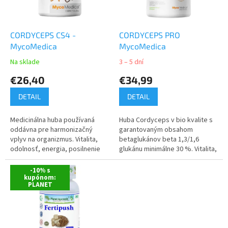
p
o
r
v
o
d
CORDYCEPS CS4 -
CORDYCEPS PRO
u
MycoMedica
MycoMedica
k
Na sklade
3 – 5 dní
t
€26,40
€34,99
o
v
DETAIL
DETAIL
Medicinálna huba používaná
Huba Cordyceps v bio kvalite s
oddávna pre harmonizačný
garantovaným obsahom
vplyv na organizmus. Vitalita,
betaglukánov beta 1,3/1,6
odolnosť, energia, posilnenie
glukánu minimálne 30 %. Vitalita,
libida. Bohatý zdroj
fyzická výkonnosť, vytrvalosť,
betaglukánov, minerálov,
libido.
-10% s
stopových prvkov...
kupónom:
PLANET