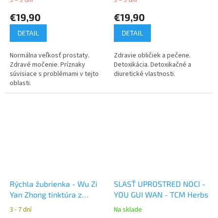
3 – 5 dní
3 – 5 dní
€19,90
€19,90
DETAIL
DETAIL
Normálna veľkosť prostaty.
Zdravie obličiek a pečene.
Zdravé močenie. Príznaky
Detoxikácia. Detoxikačné a
súvisiace s problémami v tejto
diuretické vlastnosti.
oblasti.
Rýchla žubrienka - Wu Zi
SLASŤ UPROSTRED NOCI -
Yan Zhong tinktúra z
YOU GUI WAN - TCM Herbs
čínskych bylín YaoMedica
3 - 7 dní
Na sklade