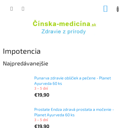
Prejsť
NÁKUP
na
obsah
KOŠÍK
Impotencia
Najpredávanejšie
Punarva zdravie obličiek a pečene - Planet
Ayurveda 60 ks
3 – 5 dní
€19,90
Prostate Endza zdravá prostata a močenie -
Planet Ayurveda 60 ks
3 – 5 dní
€19,90