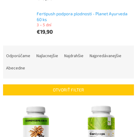
Fertipush podpora plodnosti - Planet Ayurveda
60 ks
3 – 5 dní
€19,90
R
a
Odporúčame
Najlacnejšie
Najdrahšie
Najpredávanejšie
d
e
Abecedne
n
i
e
OTVORIŤ FILTER
p
r
V
o
ý
d
p
u
i
k
s
t