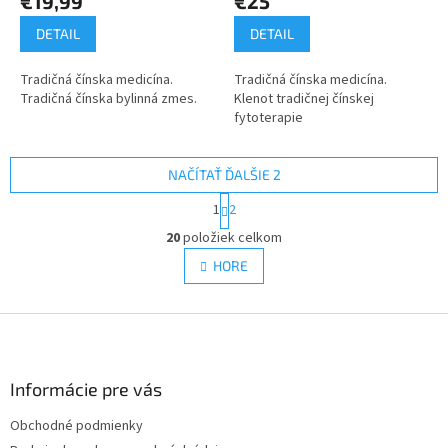
€19,99
€25
DETAIL
DETAIL
Tradičná čínska medicína.
Tradičná čínska medicína.
Tradičná čínska bylinná zmes.
Klenot tradičnej čínskej
fytoterapie
NAČÍTAŤ ĎALŠIE 2
S
1
2
t
O
r
20
položiek celkom
v
á
l
HORE
n
á
k
d
o
v
Z
a
a
c
á
n
i
p
i
e
ä
Informácie pre vás
e
p
t
r
Obchodné podmienky
i
v