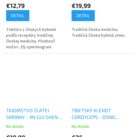
€12,79
€19,99
DETAIL
DETAIL
Tinktúra z čínskych byliniek
Tradičná čínska medicína.
podľa receptúry tradičnej
Tradičná čínska bylinná zmes.
čínskej medicíny. Plodnosť
mužov. Zlý spermiogram.
TAJOMSTVO ZLATEJ
TIBETSKÝ KLENOT
SKRINKY - JIN GUI SHEN QI
CORDYCEPS - DONG
WAN - TCM Herbs
CHONG XIA CAO WAN -
Na sklade
Na sklade
TCM Herbs