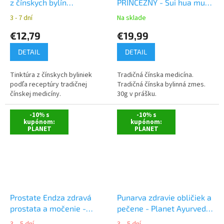
z čínskych bylín
PRINCEZNY - Sui hua mu
YaoMedica
jing wan mod. - TCM
3 - 7 dní
Na sklade
Herbs
€12,79
€19,99
DETAIL
DETAIL
Tinktúra z čínskych byliniek
Tradičná čínska medicína.
podľa receptúry tradičnej
Tradičná čínska bylinná zmes.
čínskej medicíny.
30g v prášku.
-10% s
-10% s
kupónom:
kupónom:
PLANET
PLANET
Prostate Endza zdravá
Punarva zdravie obličiek a
prostata a močenie -
pečene - Planet Ayurveda
Planet Ayurveda 60 ks
60 ks