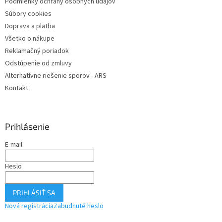
Podmienky ochrany osobných údajov
e
k
y
Súbory cookies
v
Doprava a platba
ý
Všetko o nákupe
p
i
Reklamačný poriadok
s
Odstúpenie od zmluvy
u
Alternatívne riešenie sporov - ARS
Kontakt
Prihlásenie
E-mail
Heslo
PRIHLÁSIŤ SA
Nová registrácia
Zabudnuté heslo