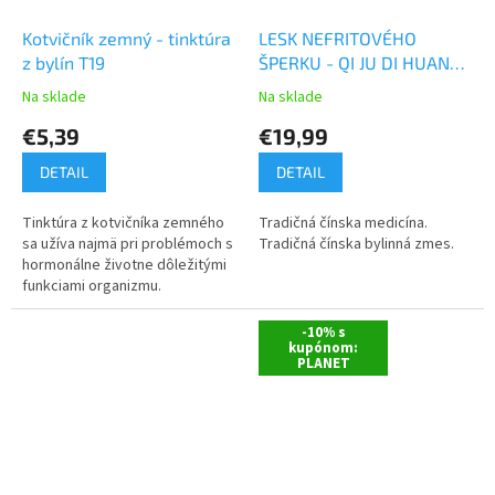
Kotvičník zemný - tinktúra
LESK NEFRITOVÉHO
z bylín T19
ŠPERKU - QI JU DI HUANG
WAN - TCM Herbs
Na sklade
Na sklade
€5,39
€19,99
DETAIL
DETAIL
Tinktúra z kotvičníka zemného
Tradičná čínska medicína.
sa užíva najmä pri problémoch s
Tradičná čínska bylinná zmes.
hormonálne životne dôležitými
funkciami organizmu.
-10% s
kupónom:
PLANET