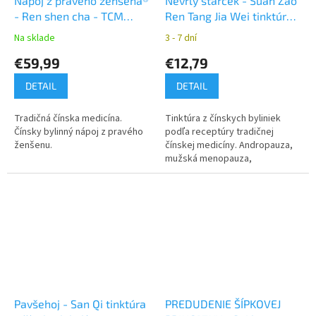
Nápoj z pravého ženšena®
Nevrlý starček - Suan Zao
- Ren shen cha - TCM
Ren Tang Jia Wei tinktúra z
Herbs
čínskych bylín YaoMedica
Na sklade
3 - 7 dní
€59,99
€12,79
DETAIL
DETAIL
Tradičná čínska medicína.
Tinktúra z čínskych byliniek
Čínsky bylinný nápoj z pravého
podľa receptúry tradičnej
ženšenu.
čínskej medicíny. Andropauza,
mužská menopauza,
podráždenosť
Pavšehoj - San Qi tinktúra
PREDUDENIE ŠÍPKOVEJ