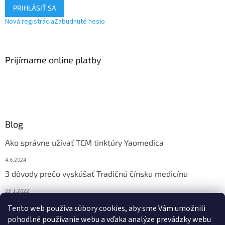
PRIHLÁSIŤ SA
Nová registrácia
Zabudnuté heslo
Prijímame online platby
Blog
Ako správne užívať TCM tinktúry Yaomedica
4.6.2024
3 dôvody prečo vyskúšať Tradičnú čínsku medicínu
23.1.2022
Nadmerne vám vypadávajú vlasy? Pomôže vám čínska
Tento web používa súbory cookies, aby sme Vám umožnili
medicína
pohodlné používanie webu a vďaka analýze prevádzky webu