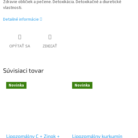
Zdravie obličiek a pečene. Detoxikácia. Detoxikačné a diuretické
vlastnosti.
Detailné informácie
OPÝTAŤ SA
ZDIEĽAŤ
Súvisiaci tovar
Novinka
Novinka
Lipozomálny C + Zinok +
Lipozomálny kurkumín