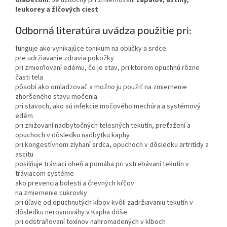
diabetom
. Je užitočný pri zmierňovaní
zápalov, astmy,
leukorey a žlčových ciest
.
Odborná literatúra uvádza použitie pri:
funguje ako vynikajúce tonikum na obličky a srdce
pre udržiavanie zdravia pokožky
pri zmierňovaní edému, čo je stav, pri ktorom opuchnú rôzne
časti tela
pôsobí ako omladzovač a možno ju použiť na zmiernenie
zhoršeného stavu močenia
pri stavoch, ako sú infekcie močového mechúra a systémový
edém
pri znižovaní nadbytočných telesných tekutín, preťažení a
opuchoch v dôsledku nadbytku kaphy
pri kongestívnom zlyhaní srdca, opuchoch v dôsledku artritídy a
ascitu
posilňuje tráviaci oheň a pomáha pri vstrebávaní tekutín v
tráviacom systéme
ako prevencia bolesti a črevných kŕčov
na zmiernenie cukrovky
pri úľave od opuchnutých kĺbov kvôli zadržiavaniu tekutín v
dôsledku nerovnováhy v Kapha dóše
pri odstraňovaní toxínov nahromadených v kĺboch