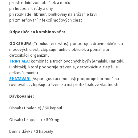
prostredníctvom obličiek a moču
pri liečbe artritídy a dny
pri rozklade ‚fibrínu‘, bielkoviny na zrážanie krvi
pri zmierňovaní infekcií močových ciest
Odporúča sa kombinovať s:
GOKSHURA
(Tribulus terrestris): podporuje zdravie obličiek a
močových ciest, zlepšuje funkciu obličiek a pomáha pri
detoxikácii organizmu
TRIPHALA:
kombinácia troch ovocných bylín (Amalaki, Haritaki,
Bibhitaki), ktorá podporuje trávenie, detoxikáciu a zlepšuje
celkovú imunitu
SHATAVARI
(Asparagus racemosus): podporuje hormonálnu
rovnováhu, zlepšuje trávenie a má protizápalové vlastnosti
Dávkovanie:
Obsah (1 balenie) / 60 kapsúl
Obsah (1 kapsula) / 500 mg
Denná dávka / 2 kapsuly