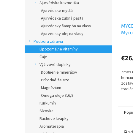
Ajurvédska kozmetika
Ajurvédske mydlá
Ajurvédska zubná pasta
MYCO
Ajurvédsky šampón na vlasy
Myco
Ajurvédsky olej na vlasy
Podpora zdravia
Lipozomálne vitamíny
Čaje
€26
Výživové doplnky
Zmes m
Doplnenie minerálov
herici
Prírodné železo
zostav
Magnézium
tradič
odblok
Omega oleje 3,6,9
zhluko
Kurkumín
predch
Slzovka
Popi
Bachove kvapky
Aromaterapia
Pod