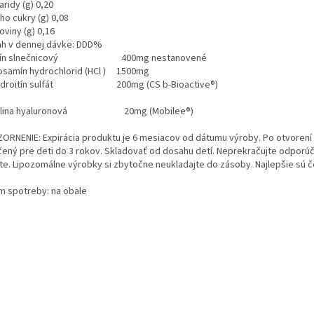
ridy (g) 0,20
oho cukry (g) 0,08
oviny (g) 0,16
h v dennej dávke: DDD%
itín slnečnicový 400mg nestanovené
osamín hydrochlorid (HCl ) 1500mg
ndroitín sulfát 200mg (CS b-Bioactive®)
elina hyaluronová 20mg (Mobilee®)
ORNENIE: Expirácia produktu je 6 mesiacov od dátumu výroby. Po otvorení 
rčený pre deti do 3 rokov. Skladovať od dosahu detí. Neprekračujte odpor
te. Lipozomálne výrobky si zbytočne neukladajte do zásoby. Najlepšie sú čo
m spotreby: na obale