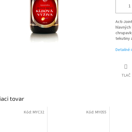
Acti-Join
hlavných 
chrupavky
tekutiny 
Detailné 
TLAČ
iaci tovar
Kód:
MYC32
Kód:
MY055