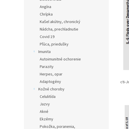
Angína
Chrípka
Kašel akútny, chronický
Nádcha, prechladnutie
Covid 19
Pľúca, priedušky
Imunita
Autoimunitné ochorenie
Parazity
Herpes, opar
Adaptogény
cti-
Kožné choroby
Celulitída
Jazvy
Akné
Ekzémy
Pokožka, poranenia,