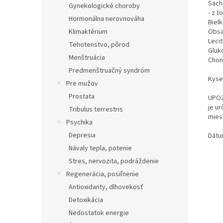
Sacha
Gynekologické choroby
- z t
Hormonálna nerovnováha
Bielk
Obsa
Klimaktérium
Lec
Tehotenstvo, pôrod
Gluk
Menštruácia
Cho
Predmenštruačný syndróm
Kys
Pre mužov
Prostata
UPOZ
je u
Tribulus terrestris
mies
Psychika
Depresia
Dátu
Návaly tepla, potenie
Stres, nervozita, podráždenie
Regenerácia, posiľnenie
Antioxidanty, dlhovekosť
Detoxikácia
Nedostatok energie