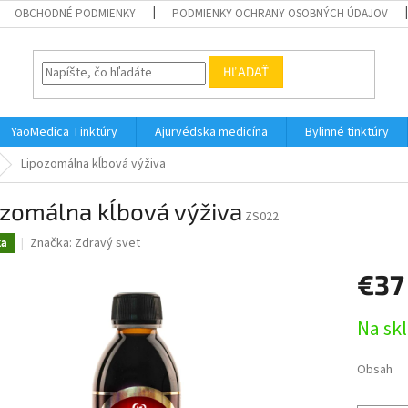
OBCHODNÉ PODMIENKY
PODMIENKY OCHRANY OSOBNÝCH ÚDAJOV
HĽADAŤ
YaoMedica Tinktúry
Ajurvédska medicína
Bylinné tinktúry
Lipozomálna kĺbová výživa
ozomálna kĺbová výživa
ZS022
Značka:
Zdravý svet
ka
€37
Jednotk
Na sk
cena:
Obsah