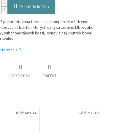
Pridať do košíka
t® je patentovaná formula na komplexné ošetrenie
kĺbových štruktúr, ktorých sa týka zdravie kĺbov, ako
, subchondrálnych kostí, synoviálnej vnútrokĺbovej
a svalov.
informácie
OPÝTAŤ SA
ZDIEĽAŤ
Kód:
MYC44
Kód:
MYC03