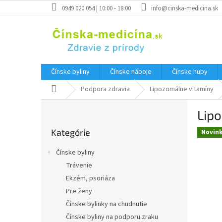
Prejsť
0949 020 054 | 10:00 - 18:00
info@cinska-medicina.sk
na
obsah
Čínske byliny
Čínske nápoje
Čínske huby
Domov
Podpora zdravia
Lipozomálne vitamíny
B
Lip
o
Preskočiť
č
Kategórie
kategórie
Novin
n
ý
Čínske byliny
p
Trávenie
a
Ekzém, psoriáza
n
e
Pre ženy
l
Čínske bylinky na chudnutie
Čínske byliny na podporu zraku