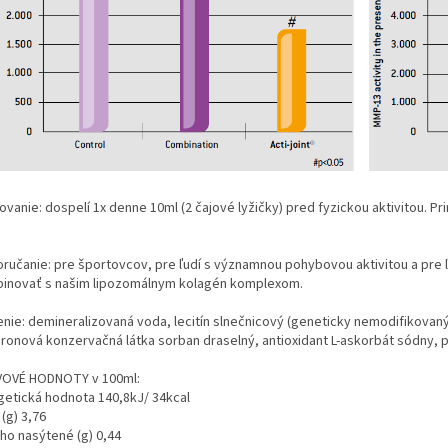
ovanie: dospelí 1x denne 10ml (2 čajové lyžičky) pred fyzickou aktivitou. 
ručanie: pre športovcov, pre ľudí s významnou pohybovou aktivitou a pre
inovať s našim lipozomálnym kolagén komplexom.
nie: demineralizovaná voda, lecitín slnečnicový (geneticky nemodifikovaný)
ronová konzervačná látka sorban draselný, antioxidant L-askorbát sódny, prí
VOVÉ HODNOTY v 100ml:
getická hodnota 140,8kJ/ 34kcal
(g) 3,76
oho nasýtené (g) 0,44