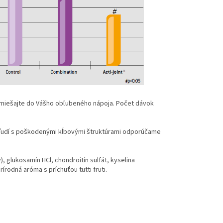
Primiešajte do Vášho obľubeného nápoja. Počet dávok
 ľudí s poškodenými kĺbovými štruktúrami odporúčame
, glukosamín HCl, chondroitín sulfát, kyselina
rodná aróma s príchuťou tutti fruti.