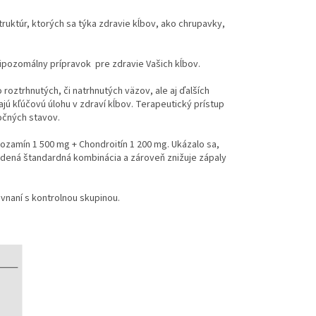
ruktúr, ktorých sa týka zdravie kĺbov, ako chrupavky,
ipozomálny prípravok pre zdravie Vašich kĺbov.
roztrhnutých, či natrhnutých väzov, ale aj ďalších
ajú kľúčovú úlohu v zdraví kĺbov. Terapeutický prístup
očných stavov.
ozamín 1 500 mg + Chondroitín 1 200 mg. Ukázalo sa,
edená štandardná kombinácia a zároveň znižuje zápaly
ovnaní s kontrolnou skupinou.