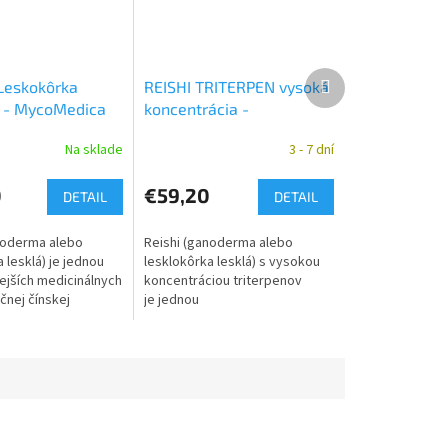
Ďalší
 Leskokôrka
REISHI TRITERPEN vysoká
produkt
 - MycoMedica
koncentrácia -
MycoMedica
Na sklade
3 - 7 dní
0
€59,20
DETAIL
DETAIL
noderma alebo
Reishi (ganoderma alebo
 lesklá) je jednou
lesklokôrka lesklá) s vysokou
nejších medicinálnych
koncentráciou triterpenov
ičnej čínskej
je jednou
a využíva po
z najužívanejších medicinálnych
pre svoje vitalizujúce
húb. V tradičnej čínskej
medicíne sa využíva po...