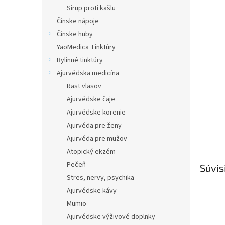
Sirup proti kašlu
Čínske nápoje
Čínske huby
YaoMedica Tinktúry
Bylinné tinktúry
Ajurvédska medicína
Rast vlasov
Ajurvédske čaje
Ajurvédske korenie
Ajurvéda pre ženy
Ajurvéda pre mužov
Atopický ekzém
Pečeň
Súvis
Stres, nervy, psychika
Ajurvédske kávy
Mumio
Ajurvédske výživové doplnky