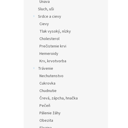
Únava
Sluch, uši
Srdce a cievy
Cievy
Tlak vysoký, nízky
Cholesterol
Prečistenie krvi
Hemeroidy
Krv, krvotvorba
Trávenie
Nechutenstvo
Cukrovka
Chudnutie
Črevá, zápcha, hnačka
Pečeň
Pálenie žáhy
Obezita