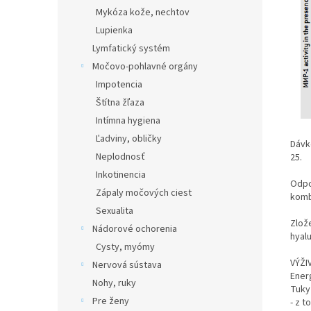
Mykóza kože, nechtov
Lupienka
Lymfatický systém
Močovo-pohlavné orgány
Impotencia
Štítna žľaza
Intímna hygiena
Ľadviny, obličky
Dávk
Neplodnosť
25.
Inkotinencia
Odpo
Zápaly močových ciest
komb
Sexualita
Zlože
Nádorové ochorenia
hyalu
Cysty, myómy
VÝŽI
Nervová sústava
Ener
Nohy, ruky
Tuky 
Pre ženy
- z t