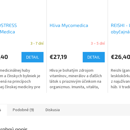
STRESS
Hliva Mycomedica
REISHI -
Medica
obyčajná
3 - 7 dní
3 – 5 dní
,40
€27,19
€26,4
DETAIL
DETAIL
edicinálnej huby
Hliva je bohatým zdrojom
Reishi (ga
um a čínskych byliniek je
vitamínov, minerálov a ďalších
lesklokôrka
ená na princípoch
látok s priaznivým účinkom na
z najužíva
nej čínskej medicíny pre
organizmus. Imunita, vitalita,
húb. V trad
ovanie energetických
chudnutie, cholesterol, krvné
medicíne s
v, ktoré podľa nej
tuky.
tisícročia 
ádzajú...
účinky....
s
Podobné (9)
Diskusia
robný popis