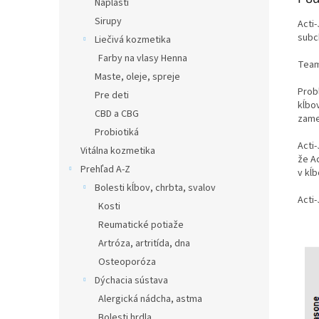
Náplasti
Sirupy
Acti
subc
Liečivá kozmetika
Farby na vlasy Henna
Team
Maste, oleje, spreje
Prob
Pre deti
kĺbov
CBD a CBG
zame
Probiotiká
Acti
Vitálna kozmetika
že A
Prehľad A-Z
v kĺb
Bolesti kĺbov, chrbta, svalov
Acti
Kosti
Reumatické potiaže
Artróza, artritída, dna
Osteoporóza
Dýchacia sústava
Alergická nádcha, astma
Bolesti hrdla