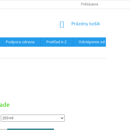
SÚBORY COOKIES
DOPRAVA A PLATBA
Prihlásenie
VŠETKO O NÁKUPE
NÁKUPNÝ
Prázdny košík
KOŠÍK
Podpora zdravia
Prehľad A-Z
Odstúpenie od zmluvy
ová
lade