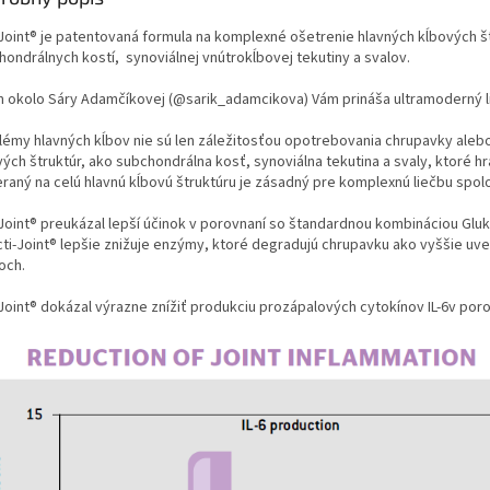
-Joint® je patentovaná formula na komplexné ošetrenie hlavných kĺbových št
hondrálnych kostí, synoviálnej vnútrokĺbovej tekutiny a svalov.
 okolo Sáry Adamčíkovej (@sarik_adamcikova) Vám prináša ultramoderný l
lémy hlavných kĺbov nie sú len záležitosťou opotrebovania chrupavky alebo 
ých štruktúr, ako subchondrálna kosť, synoviálna tekutina a svaly, ktoré hr
raný na celú hlavnú kĺbovú štruktúru je zásadný pre komplexnú liečbu spol
-Joint® preukázal lepší účinok v porovnaní so štandardnou kombináciou Gluk
cti-Joint® lepšie znižuje enzýmy, ktoré degradujú chrupavku ako vyššie uv
och.
-Joint® dokázal výrazne znížiť produkciu prozápalových cytokínov IL-6v por