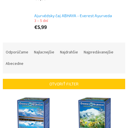
Ajurvédsky čaj ABHAYA - Everest Ayurveda
3 – 5 dní
€5,99
R
a
Odporúčame
Najlacnejšie
Najdrahšie
Najpredávanejšie
d
e
Abecedne
n
i
e
OTVORIŤ FILTER
p
r
V
o
ý
d
p
u
i
k
s
t