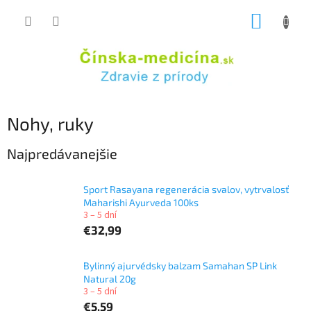
Prejsť
NÁKUP
na
obsah
KOŠÍK
Nohy, ruky
Najpredávanejšie
Sport Rasayana regenerácia svalov, vytrvalosť
Maharishi Ayurveda 100ks
3 – 5 dní
€32,99
Bylinný ajurvédsky balzam Samahan SP Link
Natural 20g
3 – 5 dní
€5,59