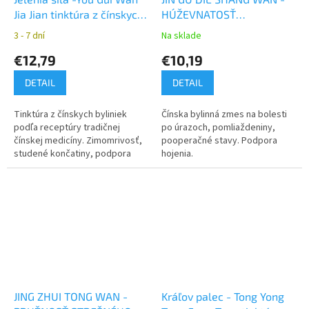
Jia Jian tinktúra z čínskych
HÚŽEVNATOSŤ
bylín YaoMedica
BAMBUSOVÉHO VÝHONKU
3 - 7 dní
Na sklade
€12,79
€10,19
DETAIL
DETAIL
Tinktúra z čínskych byliniek
Čínska bylinná zmes na bolesti
podľa receptúry tradičnej
po úrazoch, pomliaždeniny,
čínskej medicíny. Zimomrivosť,
pooperačné stavy. Podpora
studené končatiny, podpora
hojenia.
libida
JING ZHUI TONG WAN -
Kráľov palec - Tong Yong