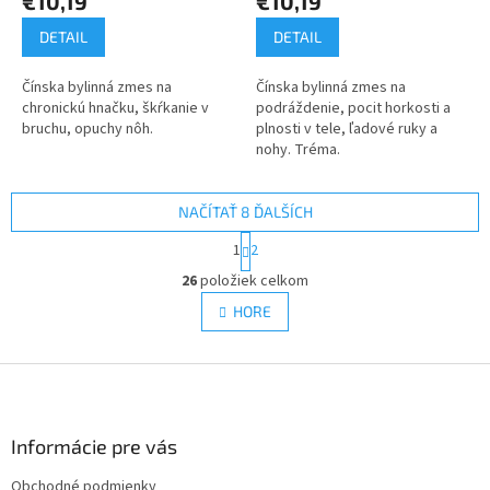
€10,19
€10,19
DETAIL
DETAIL
Čínska bylinná zmes na
Čínska bylinná zmes na
chronickú hnačku, škŕkanie v
podráždenie, pocit horkosti a
bruchu, opuchy nôh.
plnosti v tele, ľadové ruky a
nohy. Tréma.
NAČÍTAŤ 8 ĎALŠÍCH
S
1
2
t
O
r
26
položiek celkom
v
á
l
HORE
n
á
k
d
o
v
Z
a
a
c
á
n
i
p
i
e
ä
Informácie pre vás
e
p
t
r
Obchodné podmienky