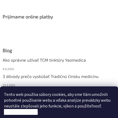
Prijímame online platby
Blog
Ako správne užívať TCM tinktúry Yaomedica
4.6.2024
3 dôvody prečo vyskúšať Tradičnú čínsku medicínu
23.1.2022
Nadmerne vám vypadávajú vlasy? Pomôže vám čínska
Tento web používa súbory cookies, aby sme Vám umožnili
medicína
pohodlné používanie webu a vďaka analýze prevádzky webu
neustále zlepšovali jeho funkcie, výkon a použiteľnosť.
13.11.2021
Ďalšie informácie
.