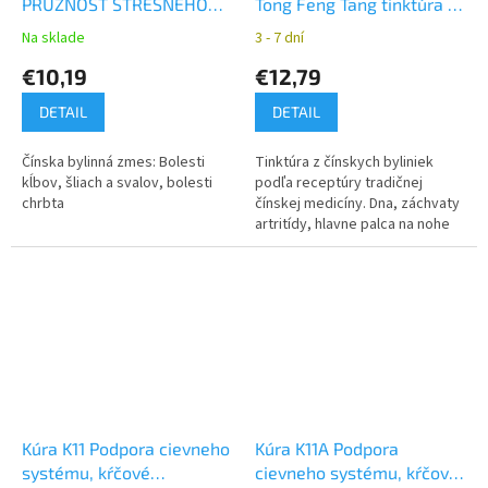
PRUŽNOSŤ STREŠNÉHO
Tong Feng Tang tinktúra z
TRÁMU
čínskych bylín YaoMedica
Na sklade
3 - 7 dní
€10,19
€12,79
DETAIL
DETAIL
Čínska bylinná zmes: Bolesti
Tinktúra z čínskych byliniek
kĺbov, šliach a svalov, bolesti
podľa receptúry tradičnej
chrbta
čínskej medicíny. Dna, záchvaty
artritídy, hlavne palca na nohe
Kúra K11 Podpora cievneho
Kúra K11A Podpora
systému, kŕčové
cievneho systému, kŕčové