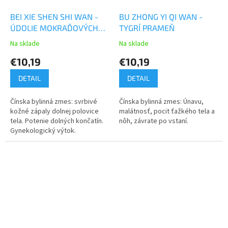
BEI XIE SHEN SHI WAN -
BU ZHONG YI QI WAN -
ÚDOLIE MOKRAĎOVÝCH
TYGRÍ PRAMEŇ
POLÍ
Na sklade
Na sklade
€10,19
€10,19
DETAIL
DETAIL
Čínska bylinná zmes: svrbivé
Čínska bylinná zmes: Únavu,
kožné zápaly dolnej polovice
malátnosť, pocit ťažkého tela a
tela. Potenie dolných končatín.
nôh, závrate po vstaní.
Gynekologický výtok.