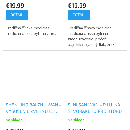
€19,99
€19,99
DETAIL
DETAIL
Tradičná čínska medicína.
Tradičná čínska medicína.
Tradičná čínska bylinná zmes.
Tradičná čínska bylinná
zmes.Trávenie, pečeň,
psychika, vysoký tlak, zrak,
gynekologické problémy.
SHEN LING BAI ZHU WAN -
SI NI SAN WAN - PILULKA
VYSUŠENIE ZVLHNUTEJ
ŠTVORAKÉHO PROTITOKU
KRAJINY
Na sklade
Na sklade