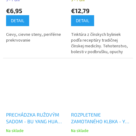
5 - 7 dní
3 - 7 dní
YaoMedica
€6,95
€12,79
DETAIL
DETAIL
Cievy, cievne steny, periférne
Tinktúra z čínskych byliniek
prekrvovanie
podľa receptúry tradičnej
čínskej medicíny. Tehotenstvo,
bolesti v podbrušku, opuchy
dolných končatín, problémy s
močením, chudokrvnosť, únava.
PRECHÁDZKA RUŽOVÝM
ROZPLETENIE
SADOM - BU YANG HUAN
ZAMOTANÉHO KLBKA - YI
WU JIA JIAN WAN - TCM
GUAN JIAN WAN mod. -
Na sklade
Na sklade
Herbs
TCM Herbs