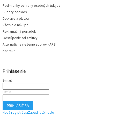
i
v
Podmienky ochrany osobných údajov
e
k
y
Súbory cookies
v
Doprava a platba
ý
Všetko o nákupe
p
i
Reklamačný poriadok
s
Odstúpenie od zmluvy
u
Alternatívne riešenie sporov - ARS
Kontakt
Prihlásenie
E-mail
Heslo
PRIHLÁSIŤ SA
Nová registrácia
Zabudnuté heslo