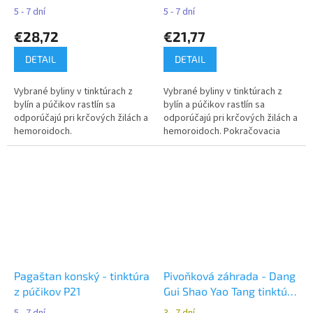
žily,hemoroidy - Naděje
žily a hemoroidy - Naděje
5 - 7 dní
5 - 7 dní
€28,72
€21,77
DETAIL
DETAIL
Vybrané byliny v tinktúrach z
Vybrané byliny v tinktúrach z
bylín a púčikov rastlín sa
bylín a púčikov rastlín sa
odporúčajú pri krčových žilách a
odporúčajú pri krčových žilách a
hemoroidoch.
hemoroidoch. Pokračovacia
kúra po kúre K11.
Pagaštan konský - tinktúra
Pivoňková záhrada - Dang
z púčikov P21
Gui Shao Yao Tang tinktúra
z čínskych bylín