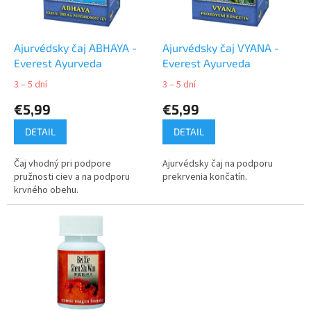
p
o
r
v
o
d
Ajurvédsky čaj ABHAYA -
Ajurvédsky čaj VYANA -
u
Everest Ayurveda
Everest Ayurveda
k
3 – 5 dní
3 – 5 dní
t
€5,99
€5,99
o
v
DETAIL
DETAIL
Čaj vhodný pri podpore
Ajurvédsky čaj na podporu
pružnosti ciev a na podporu
prekrvenia končatín.
krvného obehu.