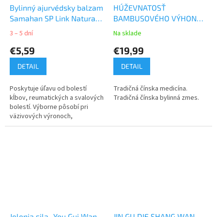
Bylinný ajurvédsky balzam
HÚŽEVNATOSŤ
Samahan SP Link Natural
BAMBUSOVÉHO VÝHONKU
20g
- JIN GU DIE SHANG WAN -
3 – 5 dní
Na sklade
TCM herbs
€5,59
€19,99
DETAIL
DETAIL
Poskytuje úľavu od bolestí
Tradičná čínska medicína.
kĺbov, reumatických a svalových
Tradičná čínska bylinná zmes.
bolestí. Výborne pôsobí pri
väzivových výronoch,
prechladnutí alebo bolesti hlavy
a na urýchlenie hojenia modrín
a...
Jelenia sila -You Gui Wan
JIN GU DIE SHANG WAN -