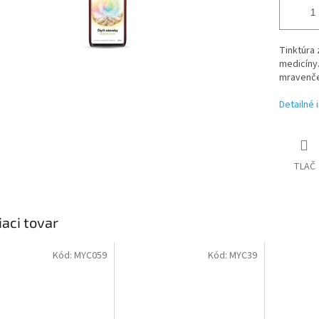
Tinktúra 
medicíny.
mravenče
Detailné 
TLAČ
iaci tovar
Kód:
MYC059
Kód:
MYC39