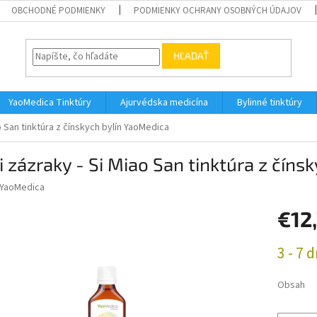
OBCHODNÉ PODMIENKY
PODMIENKY OCHRANY OSOBNÝCH ÚDAJOV
HĽADAŤ
YaoMedica Tinktúry
Ajurvédska medicína
Bylinné tinktúry
ao San tinktúra z čínskych bylín YaoMedica
i zázraky - Si Miao San tinktúra z čín
YaoMedica
€12
Jednotk
3 - 7 d
cena:
Obsah