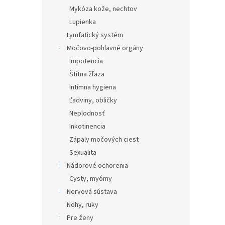
Mykóza kože, nechtov
Lupienka
Lymfatický systém
Močovo-pohlavné orgány
Impotencia
Štítna žľaza
Intímna hygiena
Ľadviny, obličky
Neplodnosť
Inkotinencia
Zápaly močových ciest
Sexualita
Nádorové ochorenia
Cysty, myómy
Nervová sústava
Nohy, ruky
Pre ženy