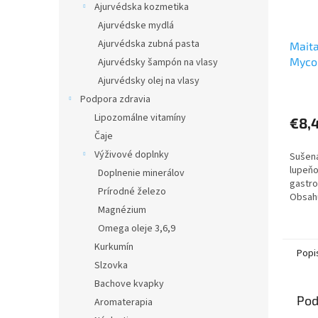
Ajurvédska kozmetika
Ajurvédske mydlá
Ajurvédska zubná pasta
Mait
Myco
Ajurvédsky šampón na vlasy
Ajurvédsky olej na vlasy
Podpora zdravia
Lipozomálne vitamíny
€8,
Čaje
Výživové doplnky
Sušená
lupeňo
Doplnenie minerálov
gastro
Prírodné železo
Obsahu
Magnézium
v pri
zdrojo
Omega oleje 3,6,9
Kurkumín
Popi
Slzovka
Bachove kvapky
Pod
Aromaterapia