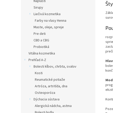
Náplasti
Šty
Sirupy
Zákla
Liečivá kozmetika
surov
Farby na vlasy Henna
Pou
Maste, oleje, spreje
Pre deti
rozp
CBD a CBG
spri
zast
Probiotiká
preči
Vitálna kozmetika
Prehľad A-Z
Hlav
boles
Bolesti kĺbov, chrbta, svalov
konč
Kosti
Reumatické potiaže
Mode
prog
Artróza, artritída, dna
ekzé
Osteoporóza
Kont
Dýchacia sústava
Alergická nádcha, astma
Pozo
Bolesti hrdla