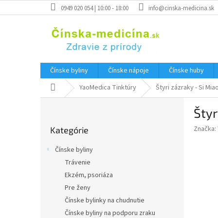
Prejsť
0949 020 054 | 10:00 - 18:00
info@cinska-medicina.sk
na
obsah
Čínske byliny
Čínske nápoje
Čínske huby
Domov
YaoMedica Tinktúry
Štyri zázraky - Si Mi
B
Štyr
o
Preskočiť
č
Značka:
Kategórie
kategórie
n
ý
Čínske byliny
p
Trávenie
a
Ekzém, psoriáza
n
e
Pre ženy
l
Čínske bylinky na chudnutie
Čínske byliny na podporu zraku