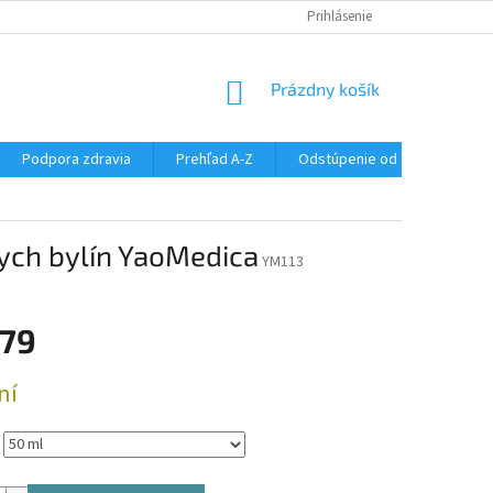
SÚBORY COOKIES
DOPRAVA A PLATBA
Prihlásenie
VŠETKO O NÁKUPE
NÁKUPNÝ
Prázdny košík
KOŠÍK
Podpora zdravia
Prehľad A-Z
Odstúpenie od zmluvy
skych bylín YaoMedica
YM113
,79
ová
ní