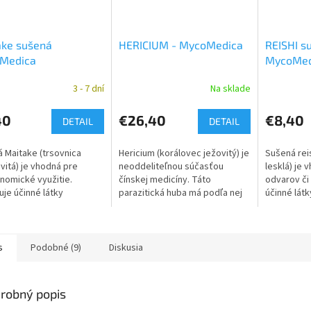
ake sušená
HERICIUM - MycoMedica
REISHI s
Medica
MycoMed
3 - 7 dní
Na sklade
40
€26,40
€8,40
DETAIL
DETAIL
 Maitake (trsovnica
Hericium (korálovec ježovitý) je
Sušená reis
vitá) je vhodná pre
neoddeliteľnou súčasťou
lesklá) je 
nomické využitie.
čínskej medicíny. Táto
odvarov či 
je účinné látky
parazitická huba má podľa nej
účinné lát
rodzenom pomere
schopnosť vyrovnávať yin
pomere zdr
vej huby.
a yang v tele. ...
V čínskej m
používa k...
s
Podobné (9)
Diskusia
robný popis