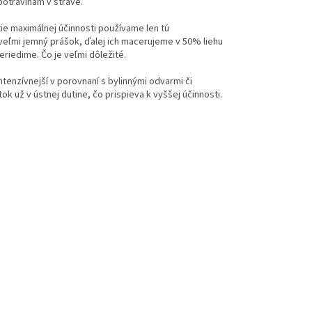
otravinám v strave.
ie maximálnej účinnosti používame len tú
a veľmi jemný prášok, ďalej ich macerujeme v 50% liehu
eriedime. Čo je veľmi dôležité.
tenzívnejší v porovnaní s bylinnými odvarmi či
ok už v ústnej dutine, čo prispieva k vyššej účinnosti.