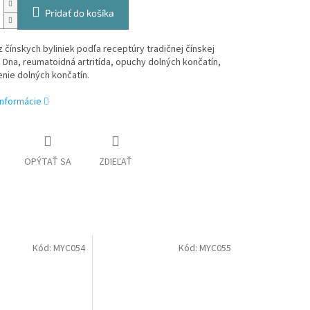
Pridať do košíka
z čínskych byliniek podľa receptúry tradičnej čínskej
 Dna, reumatoidná artritída, opuchy dolných končatín,
nie dolných končatín.
informácie
OPÝTAŤ SA
ZDIEĽAŤ
Kód:
MYC054
Kód:
MYC055