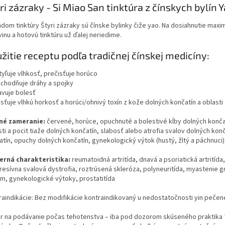
ri zázraky - Si Miao San tinktúra z čínskych bylín
dom tinktúry Štyri zázraky sú čínske bylinky čiže yao. Na dosiahnutie maxim
inu a hotovú tinktúru už ďalej neriedime.
žitie receptu podľa tradičnej čínskej medicíny:
tyľuje vlhkosť, prečisťuje horúco
echodňuje dráhy a spojky
avuje bolesť
sťuje vlhkú horkosť a horúci/ohnivý toxín z kože dolných končatín a oblasti
né zameranie:
červené, horúce, opuchnuté a bolestivé kĺby dolných končatí
ti a pocit tiaže dolných končatín, slabosť alebo atrofia svalov dolných konč
atín, opuchy dolných končatín, gynekologický výtok (hustý, žltý a páchnuc
rná charakteristika:
reumatoidná artritída, dnavá a psoriatická artritída
resívna svalová dystrofia, roztrúsená skleróza, polyneuritída, myastenie 
m, gynekologické výtoky, prostatitída
raindikácie: Bez modifikácie kontraindikovaný u nedostatočnosti yin pečene
r na podávanie počas tehotenstva – iba pod dozorom skúseného praktika