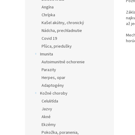
Pozn
Angína
Zákl
Chrípka
najkv
Kašel akútny, chronický
až j
Nádcha, prechladnutie
Mech
Covid 19
horúc
Pľúca, priedušky
Imunita
Autoimunitné ochorenie
Parazity
Herpes, opar
Adaptogény
Kožné choroby
Celulitída
Jazvy
Akné
Ekzémy
Pokožka, poranenia,