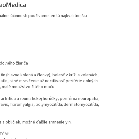
 YaoMedica
álnej účinnosti používame len tú najkvalitnejšiu
 dolného žiariča
n (hlavne kolená a členky), bolesť v kríži a kolenách,
atín, silné mravčenie až necitlivosť periférie dolných
i), malé množstvo žltého moču
, artritída u reumatickej horúčky, periférna neuropatia,
gravis, fibromyalgia, polymyozitída/dermatomyozitída,
 a obličiek, možné ďalšie zranenie yin.
 TČM!