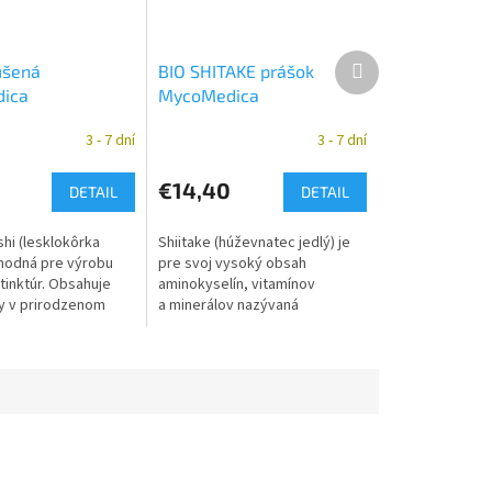
Ďalší
ušená
BIO SHITAKE prášok
produkt
ica
MycoMedica
3 - 7 dní
3 - 7 dní
€14,40
DETAIL
DETAIL
hi (lesklokôrka
Shiitake (húževnatec jedlý) je
vhodná pre výrobu
pre svoj vysoký obsah
tinktúr. Obsahuje
aminokyselín, vitamínov
ky v prirodzenom
a minerálov nazývaná
ojovej huby.
kráľovnou medzi hubami alebo
edicíne sa Reishi
elixírom života.