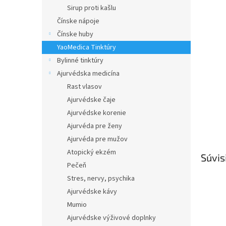
Sirup proti kašlu
Čínske nápoje
Čínske huby
YaoMedica Tinktúry
Bylinné tinktúry
Ajurvédska medicína
Rast vlasov
Ajurvédske čaje
Ajurvédske korenie
Ajurvéda pre ženy
Ajurvéda pre mužov
Atopický ekzém
Súvis
Pečeň
Stres, nervy, psychika
Ajurvédske kávy
Mumio
Ajurvédske výživové doplnky