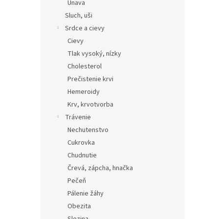
Únava
Sluch, uši
Srdce a cievy
Cievy
Tlak vysoký, nízky
Cholesterol
Prečistenie krvi
Hemeroidy
Krv, krvotvorba
Trávenie
Nechutenstvo
Cukrovka
Chudnutie
Črevá, zápcha, hnačka
Pečeň
Pálenie žáhy
Obezita