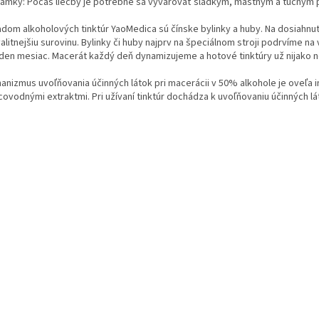
ámky: Počas liečby je potrebné sa vyvarovať sladkým, mastným a tučným p
adom alkoholových tinktúr YaoMedica sú čínske bylinky a huby. Na dosiahnut
alitnejšiu surovinu. Bylinky či huby najprv na špeciálnom stroji podrvíme n
eden mesiac. Macerát každý deň dynamizujeme a hotové tinktúry už nijako n
anizmus uvoľňovania účinných látok pri macerácii v 50% alkohole je oveľa in
ovodnými extraktmi. Pri užívaní tinktúr dochádza k uvoľňovaniu účinných lát