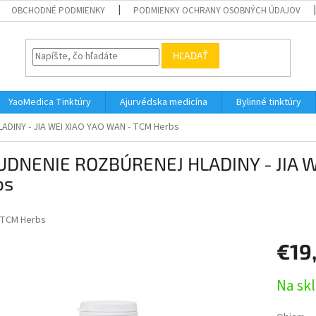
OBCHODNÉ PODMIENKY
PODMIENKY OCHRANY OSOBNÝCH ÚDAJOV
HĽADAŤ
YaoMedica Tinktúry
Ajurvédska medicína
Bylinné tinktúry
DINY - JIA WEI XIAO YAO WAN - TCM Herbs
UDNENIE ROZBÚRENEJ HLADINY - JIA W
bs
TCM Herbs
€19
Jednotk
Na sk
cena: