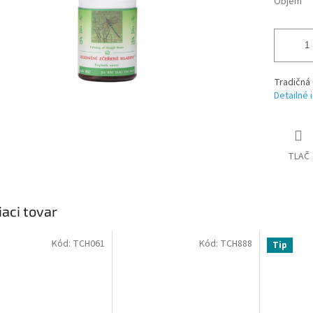
Objem
Tradičná 
Detailné 
TLAČ
iaci tovar
Kód:
TCH061
Kód:
TCH888
Tip