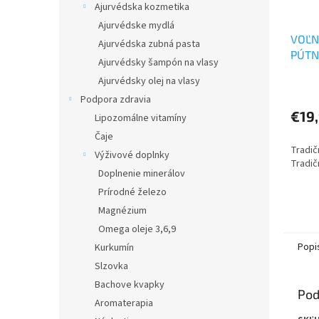
Ajurvédska kozmetika
Ajurvédske mydlá
VOĽN
Ajurvédska zubná pasta
PÚTN
Ajurvédsky šampón na vlasy
- TC
Ajurvédsky olej na vlasy
Podpora zdravia
€19
Lipozomálne vitamíny
Čaje
Tradič
Výživové doplnky
Tradič
Doplnenie minerálov
Prírodné železo
Magnézium
Omega oleje 3,6,9
Popi
Kurkumín
Slzovka
Bachove kvapky
Pod
Aromaterapia