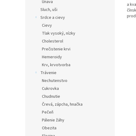
Únava
a kva
Sluch, uši
číns
prod
Srdce a cievy
Cievy
Tlak vysoký, nízky
Cholesterol
Prečistenie krvi
Hemeroidy
Krv, krvotvorba
Trávenie
Nechutenstvo
Cukrovka
Chudnutie
Črevá, zápcha, hnačka
Pečeň
Pálenie žáhy
Obezita