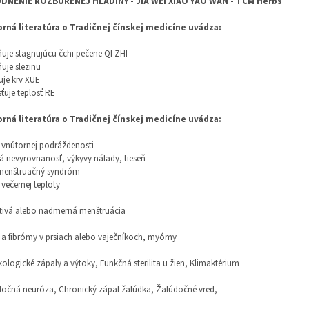
DNENIE ROZBÚRENEJ HLADINY - JIA WEI XIAO YAO WAN - TCM Herbs
rná literatúra o Tradičnej čínskej medicíne uvádza:
uje stagnujúcu čchi pečene QI ZHI
uje slezinu
uje krv XUE
sťuje teplosť RE
rná literatúra o Tradičnej čínskej medicíne uvádza:
 vnútornej podráždenosti
á nevyrovnanosť, výkyvy nálady, tieseň
menštruačný syndróm
 večernej teploty
tivá alebo nadmerná menštruácia
 a fibrómy v prsiach alebo vaječníkoch, myómy
ologické zápaly a výtoky, Funkčná sterilita u žien, Klimaktérium
očná neuróza, Chronický zápal žalúdka, Žalúdočné vred,