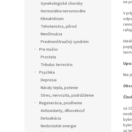
ne pr
Gynekologické choroby
Hormonálna nerovnováha
V pr
Klimaktérium
odpo
rann
Tehotenstvo, pôrod
raňaj
Menštruácia
Ideál
Predmenštruačný syndróm
popí
Pre mužov
term
Prostata
Upoz
Tribulus terrestris
Psychika
Nie j
Depresia
Obs
Návaly tepla, potenie
Stres, nervozita, podráždenie
Číns
Regenerácia, posiľnenie
sú 1
Antioxidanty, dlhovekosť
neob
Detoxikácia
byli
bylin
Nedostatok energie
sú te