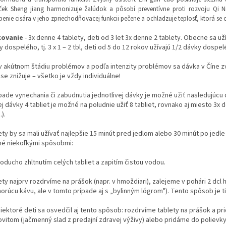
ček Sheng jiang harmonizuje žalúdok a pôsobí preventívne proti rozvoju Qi N
enie cisára v jeho zpriechodňovacej funkcii pečene a ochladzuje teplosť, ktorá se o
kovanie
- 3x denne 4 tablety, deti od 3 let 3x denne 2 tablety. Obecne sa uží
 dospelého, tj. 3 x 1 – 2 tbl, deti od 5 do 12 rokov užívajú 1/2 dávky dospeléh
 v akútnom štádiu problémov a podľa intenzity problémov sa dávka v Číne z
se znižuje – všetko je vždy individuálne!
ípade vynechania či zabudnutia jednotlivej dávky je možné užiť nasledujúc
j dávky 4 tabliet je možné na poludnie užiť 8 tabliet, rovnako aj miesto 3x 
).
ety by sa mali užívať najlepšie 15 minút pred jedlom alebo 30 minút po jedl
é niekoľkými spôsobmi:
oducho zhltnutím celých tabliet a zapitím čistou vodou.
ety najprv rozdrvíme na prášok (napr. v hmoždiari), zalejeme v pohári 2 d
orúcu kávu, ale v tomto prípade aj s „bylinným lógrom"). Tento spôsob je ti
niektoré deti sa osvedčil aj tento spôsob: rozdrvíme tablety na prášok a pr
vitom (jačmenný slad z predajní zdravej výživy) alebo pridáme do polievky č