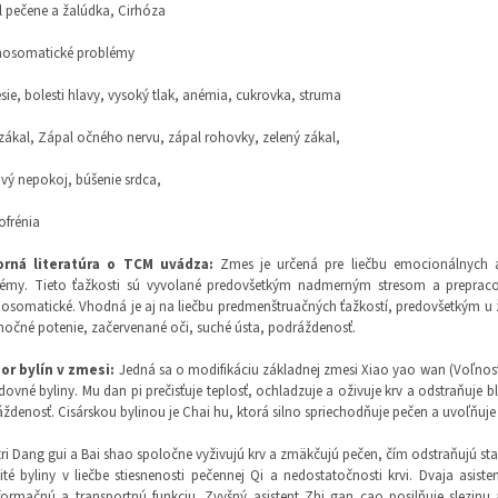
 pečene a žalúdka, Cirhóza
hosomatické problémy
sie, bolesti hlavy, vysoký tlak, anémia, cukrovka, struma
zákal, Zápal očného nervu, zápal rohovky, zelený zákal,
vý nepokoj, búšenie srdca,
ofrénia
rná literatúra o TCM uvádza
:
Zmes je určená pre liečbu emocionálnych a
lémy. Tieto ťažkosti sú vyvolané predovšetkým nadmerným stresom a prepra
osomatické. Vhodná je aj na liečbu predmenštruačných ťažkostí, predovšetkým u 
 nočné potenie, začervenané oči, suché ústa, podráždenosť.
or bylín v zmesi:
Jedná sa o modifikáciu základnej zmesi Xiao yao wan (Voľnos
dovné byliny. Mu dan pi prečisťuje teplosť, ochladzuje a oživuje krv a odstraňuje bl
ždenosť. Cisárskou bylinou je Chai hu, ktorá silno spriechodňuje pečen a uvoľňuje 
tri Dang gui a Bai shao spoločne vyživujú krv a zmäkčujú pečen, čím odstraňujú st
ité byliny v liečbe stiesnenosti pečennej Qi a nedostatočnosti krvi. Dvaja asiste
formačnú a transportnú funkciu. Zvyšný asistent Zhi gan cao posilňuje slezinu 