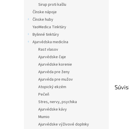
Sirup proti kašlu
Čínske nápoje
Čínske huby
YaoMedica Tinktúry
Bylinné tinktúry
Ajurvédska medicína
Rast vlasov
Ajurvédske čaje
Ajurvédske korenie
Ajurvéda pre ženy
Ajurvéda pre mužov
Súvis
Atopický ekzém
Pečeň
Stres, nervy, psychika
Ajurvédske kávy
Mumio
Ajurvédske výživové doplnky