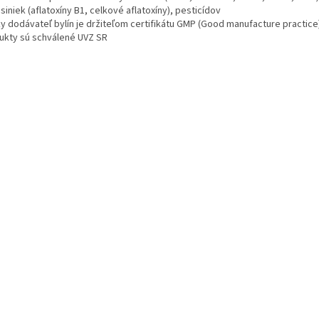
siniek (aflatoxíny B1, celkové aflatoxíny), pesticídov
ky dodávateľ bylín je držiteľom certifikátu GMP (Good manufacture practice
ukty sú schválené UVZ SR