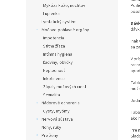
Mykóza kože, nechtov
Poslí
pôsob
Lupienka
Lymfatický systém
Dáv
dávky
Močovo-pohlavné orgány
Impotencia
Inak
Štítna žľaza
sa za
Intímna hygiena
V pr
Ľadviny, obličky
ranne
Neplodnosť
apod.
Inkotinencia
Tabl
Zápaly močových ciest
možn
Sexualita
Jedn
Nádorové ochorenia
Cysty, myómy
Tabl
ako h
Nervová sústava
Nohy, ruky
Pre 
Pre ženy
Slado