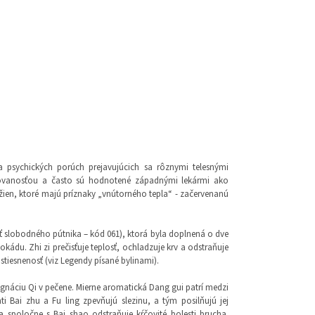
 psychických porúch prejavujúcich sa rôznymi telesnými
covanosťou a často sú hodnotené západnými lekármi ako
žien, ktoré majú príznaky „vnútorného tepla“ - začervenanú
ť slobodného pútnika – kód 061), ktorá byla doplnená o dve
okádu. Zhi zi prečisťuje teplosť, ochladzuje krv a odstraňuje
stiesnenosť (viz Legendy písané bylinami).
agnáciu Qi v pečene. Mierne aromatická Dang gui patrí medzi
nti Bai zhu a Fu ling zpevňujú slezinu, a tým posilňujú jej
a spoločne s Bai shao odstraňuje kŕčovité bolesti brucha.