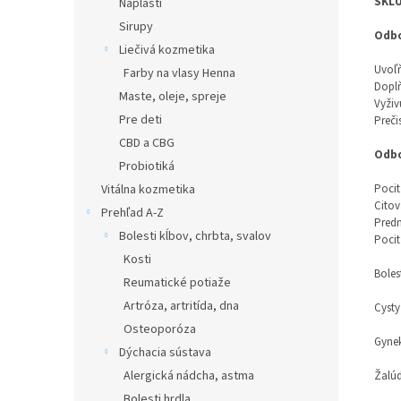
SKĽU
Náplasti
Sirupy
Odbo
Liečivá kozmetika
Uvoľň
Farby na vlasy Henna
Doplň
Maste, oleje, spreje
Vyživ
Pre deti
Preči
CBD a CBG
Odbo
Probiotiká
Vitálna kozmetika
Pocit
Citov
Prehľad A-Z
Pred
Bolesti kĺbov, chrbta, svalov
Pocit
Kosti
Boles
Reumatické potiaže
Artróza, artritída, dna
Cysty
Osteoporóza
Gynek
Dýchacia sústava
Alergická nádcha, astma
Žalúd
Bolesti hrdla