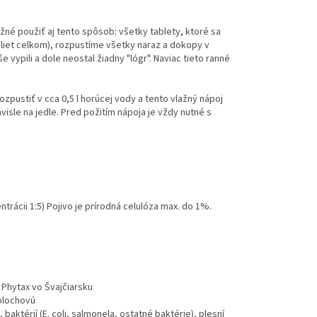
žné použiť aj tento spôsob: všetky tablety, ktoré sa
bliet celkom), rozpustíme všetky naraz a dokopy v
ypili a dole neostal žiadny "lógr". Naviac tieto ranné
rozpustiť v cca 0,5 l horúcej vody a tento vlažný nápoj
isle na jedle. Pred požitím nápoja je vždy nutné s
ntrácii 1:5) Pojivo je prírodná celulóza max. do 1%.
 Phytax vo Švajčiarsku
tolochovú
aktérií (E. coli, salmonela, ostatné baktérie), plesní