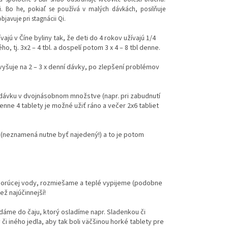
i. Bo he, pokiaľ se používá v malých dávkách, posilňuje
bjavuje pri stagnácii Qi.
vajú v Číne byliny tak, že deti do 4 rokov užívajú 1/4
o, tj. 3x2 – 4 tbl. a dospelí potom 3 x 4 – 8 tbl denne.
vyšuje na 2 – 3 x denní dávky, po zlepšení problémov
u dávku v dvojnásobnom množstve (napr. pri zabudnutí
denne 4 tablety je možné užiť ráno a večer 2x6 tabliet
e (neznamená nutne byť najedený!) a to je potom
cl horúcej vody, rozmiešame a teplé vypijeme (podobne
ež najúčinnejší!
idáme do čaju, ktorý osladíme napr. Sladenkou či
i iného jedla, aby tak boli väčšinou horké tablety pre