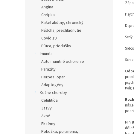
Zápal
Angína
Psyc
Chrípka
Kašel akútny, chronický
Depre
Nádcha, prechladnutie
Šedý 
Covid 19
Pľúca, priedušky
Srdco
Imunita
Schiz
Autoimunitné ochorenie
Parazity
Odbo
Herpes, opar
prob
psych
Adaptogény
tvár,
Kožné choroby
Rozb
Celulitída
násle
Jazvy
podrá
Akné
Minis
Ekzémy
dôlež
Pokožka, poranenia,
trans