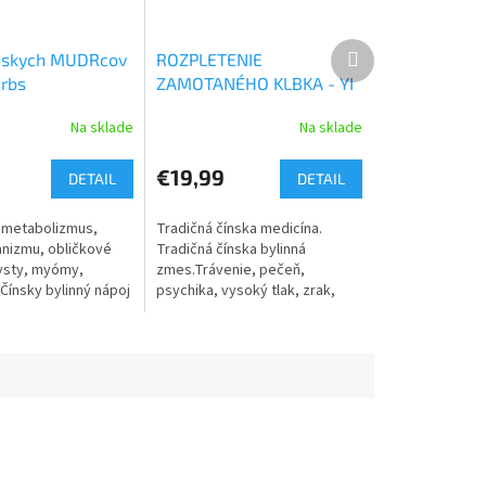
Ďalší
ínskych MUDRcov
ROZPLETENIE
produkt
rbs
ZAMOTANÉHO KLBKA - YI
GUAN JIAN WAN mod. -
Na sklade
Na sklade
TCM Herbs
€19,99
DETAIL
DETAIL
 metabolizmus,
Tradičná čínska medicína.
anizmu, obličkové
Tradičná čínska bylinná
ysty, myómy,
zmes.Trávenie, pečeň,
..Čínsky bylinný nápoj
psychika, vysoký tlak, zrak,
ým účinkom na celý
gynekologické problémy.
.