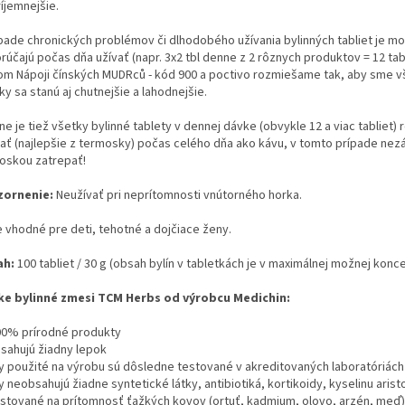
íjemnejšie.
ípade chronických problémov či dlhodobého užívania bylinných tabliet je mo
rúčajú počas dňa užívať (napr. 3x2 tbl denne z 2 rôznych produktov = 12 ta
om Nápoji čínských MUDRců - kód 900 a poctivo rozmiešame tak, aby sme vše v
ky sa stanú aj chutnejšie a lahodnejšie.
ne je tiež všetky bylinné tablety v dennej dávke (obvykle 12 a viac tabliet) 
jať (najlepšie z termosky) počas celého dňa ako kávu, v tomto prípade nezáv
oskou zatrepať!
ornenie:
Neužívať pri neprítomnosti vnútorného horka.
e vhodné pre deti, tehotné a dojčiace ženy.
ah:
100 tabliet / 30 g (obsah bylín v tabletkách je v maximálnej možnej konce
ke bylinné zmesi TCM Herbs od výrobcu Medichin:
00% prírodné produkty
sahujú žiadny lepok
ny použité na výrobu sú dôsledne testované v akreditovaných laboratóriách
y neobsahujú žiadne syntetické látky, antibiotiká, kortikoidy, kyselinu aris
stované na prítomnosť ťažkých kovov (ortuť, kadmium, olovo, arzén, meď), b