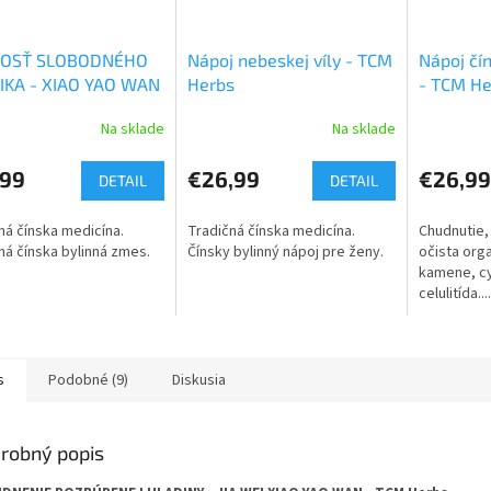
OSŤ SLOBODNÉHO
Nápoj nebeskej víly - TCM
Nápoj č
IKA - XIAO YAO WAN
Herbs
- TCM He
M Herbs
Na sklade
Na sklade
,99
€26,99
€26,99
DETAIL
DETAIL
ná čínska medicína.
Tradičná čínska medicína.
Chudnutie,
ná čínska bylinná zmes.
Čínsky bylinný nápoj pre ženy.
očista org
kamene, c
celulitída..
s priazniv
organizmus
s
Podobné (9)
Diskusia
robný popis