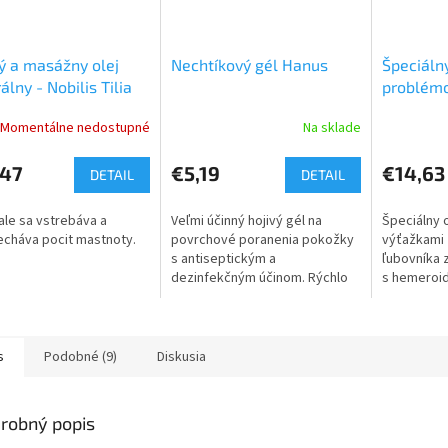
ý a masážny olej
Nechtíkový gél Hanus
Špeciálny
álny - Nobilis Tilia
problémo
hemoroid
Momentálne nedostupné
Na sklade
ATOK
,47
€5,19
€14,63
DETAIL
DETAIL
le sa vstrebáva a
Veľmi účinný hojivý gél na
Špeciálny o
cháva pocit mastnoty.
povrchové poranenia pokožky
výťažkami 
s antiseptickým a
ľubovníka 
dezinfekčným účinom. Rýchlo
s hemeroidm
hojí drobné oderky, poranenia,
steny.
rezné rany, popáleniny,
bodnutia hmyzom,...
s
Podobné (9)
Diskusia
robný popis