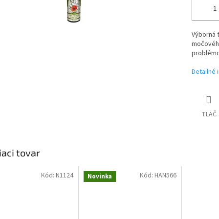
Výborná t
močového
problémo
Detailné 
TLAČ
iaci tovar
Kód:
N1124
Kód:
HAN566
Novinka