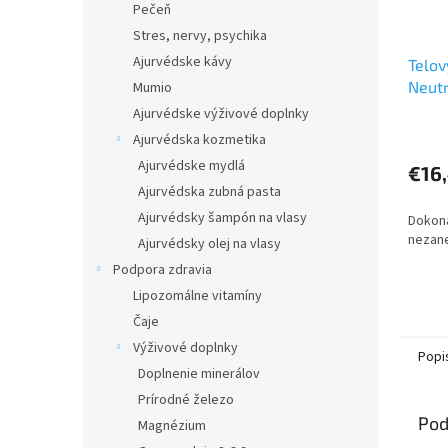
Pečeň
Stres, nervy, psychika
Ajurvédske kávy
Telov
Neutr
Mumio
Ajurvédske výživové doplnky
Ajurvédska kozmetika
Ajurvédske mydlá
€16
Ajurvédska zubná pasta
Ajurvédsky šampón na vlasy
Dokona
nezane
Ajurvédsky olej na vlasy
Podpora zdravia
Lipozomálne vitamíny
Čaje
Výživové doplnky
Popi
Doplnenie minerálov
Prírodné železo
Pod
Magnézium