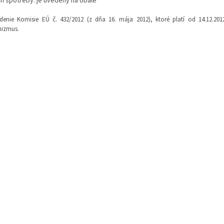
m spotreby: je uvedený na obale
adenie Komisie EÚ č. 432/2012 (z dňa 16. mája 2012), ktoré platí od 14.12.
nizmus.