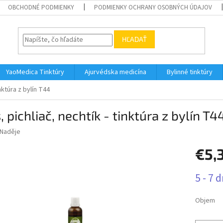
OBCHODNÉ PODMIENKY
PODMIENKY OCHRANY OSOBNÝCH ÚDAJOV
HĽADAŤ
YaoMedica Tinktúry
Ajurvédska medicína
Bylinné tinktúry
inktúra z bylín T44
, pichliač, nechtík - tinktúra z bylín T4
Naděje
€5,
Jednotk
5 - 7 d
cena:
Objem