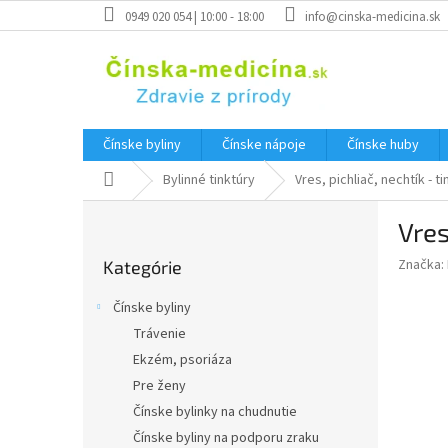
Prejsť
0949 020 054 | 10:00 - 18:00
info@cinska-medicina.sk
na
obsah
Čínske byliny
Čínske nápoje
Čínske huby
Domov
Bylinné tinktúry
Vres, pichliač, nechtík - t
B
Vres
o
Preskočiť
č
Značka:
Kategórie
kategórie
n
ý
Čínske byliny
p
Trávenie
a
Ekzém, psoriáza
n
e
Pre ženy
l
Čínske bylinky na chudnutie
Čínske byliny na podporu zraku