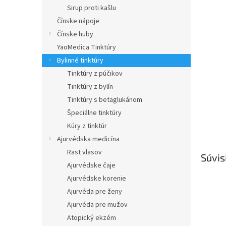
Sirup proti kašlu
Čínske nápoje
Čínske huby
YaoMedica Tinktúry
Bylinné tinktúry
Tinktúry z púčikov
Tinktúry z bylín
Tinktúry s betaglukánom
Špeciálne tinktúry
Kúry z tinktúr
Ajurvédska medicína
Rast vlasov
Súvis
Ajurvédske čaje
Ajurvédske korenie
Ajurvéda pre ženy
Ajurvéda pre mužov
Atopický ekzém