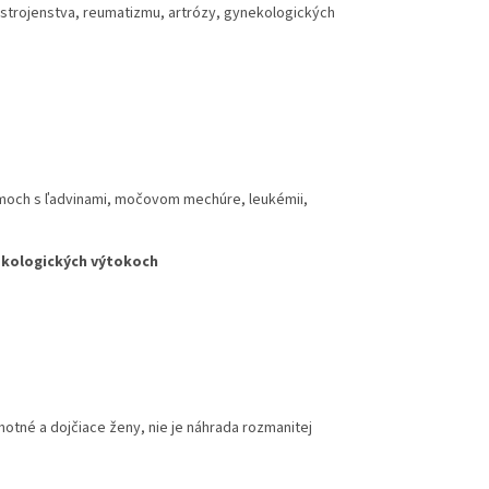
ústrojenstva, reumatizmu, artrózy, gynekologických
émoch s ľadvinami, močovom mechúre, leukémii,
ekologických výtokoch
otné a dojčiace ženy, nie je náhrada rozmanitej