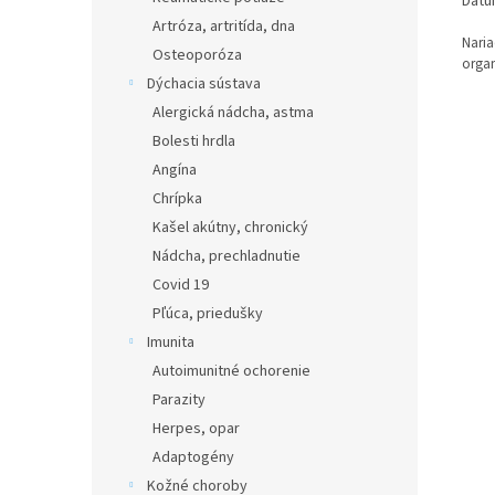
Dátu
Artróza, artritída, dna
Nari
Osteoporóza
orga
Dýchacia sústava
Alergická nádcha, astma
Bolesti hrdla
Angína
Chrípka
Kašel akútny, chronický
Nádcha, prechladnutie
Covid 19
Pľúca, priedušky
Imunita
Autoimunitné ochorenie
Parazity
Herpes, opar
Adaptogény
Kožné choroby