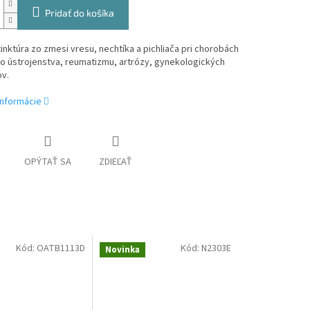
Pridať do košíka
inktúra zo zmesi vresu, nechtíka a pichliača pri chorobách
 ústrojenstva, reumatizmu, artrózy, gynekologických
v.
informácie
OPÝTAŤ SA
ZDIEĽAŤ
Kód:
OATB1113D
Kód:
N2303E
Novinka