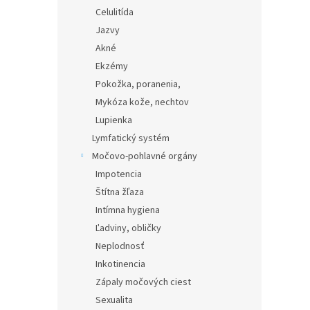
Celulitída
Jazvy
Akné
Ekzémy
Pokožka, poranenia,
Mykóza kože, nechtov
Lupienka
Lymfatický systém
Močovo-pohlavné orgány
Impotencia
Štítna žľaza
Intímna hygiena
Ľadviny, obličky
Neplodnosť
Inkotinencia
Zápaly močových ciest
Sexualita