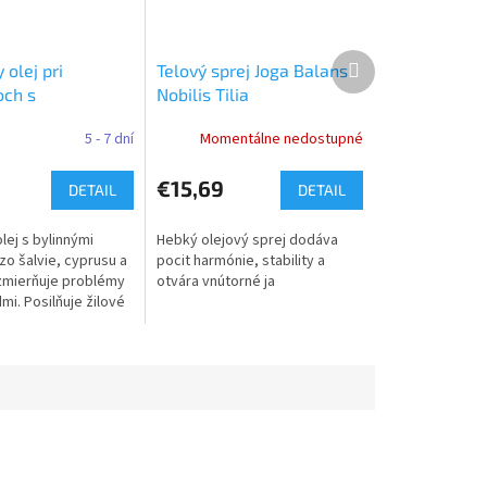
Ďalší
 olej pri
Telový sprej Joga Balans
produkt
ch s
Nobilis Tilia
mi - Original
5 - 7 dní
Momentálne nedostupné
€15,69
DETAIL
DETAIL
lej s bylinnými
Hebký olejový sprej dodáva
zo šalvie, cyprusu a
pocit harmónie, stability a
zmierňuje problémy
otvára vnútorné ja
i. Posilňuje žilové