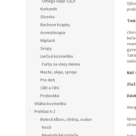
Omega oleje 3,6,9
Výbo
Kurkumín
prob
Slzovka
Tink
Bachove kvapky
chor
Aromaterapia
lieč
Náplasti
reum
Sirupy
gyne
Takt
Liečivá kozmetika
nádo
Farby na vlasy Henna
Maste, oleje, spreje
Náš 
Pre deti
Zlož
CBD a CBG
Probiotiká
Dávk
Vitálna kozmetika
Aler
Prehľad A-Z
Upoz
Bolesti kĺbov, chrbta, svalov
strav
Kosti
Reumatické potiaže