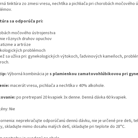
rná tinktúra zo zmesi vresu, nechtíka a pichliača pri chorobách močového 
lémov.
túra sa odporúča pri:
obách močového ústrojenstva
enie rôznych druhov opuchov
atizme a artróze
kologických problémoch
iež sa užíva pri: gynekologických výtokoch, ľadvinových kameňoch, probl
roch.
tip:
Výborná kombinácia je
s plamienkou zamatovohlúbikovou pri gyn
enie:
macerát vresu, pichliača a nechtíka v 40% alkohole.
ovanie:
po pretrepaní 20 kvapiek 3x denne. Denná dávka 60 kvapiek.
gény: Nie
ornenia: neprekračujte odporúčanú dennú dávku, nie je určené pre deti, teh
y, skladujte mimo dosahu malých detí, skladujte pri teplote do 28°C.