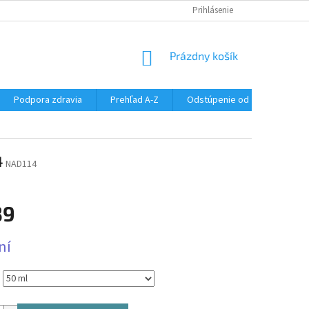
SÚBORY COOKIES
DOPRAVA A PLATBA
Prihlásenie
VŠETKO O NÁKUPE
NÁKUPNÝ
Prázdny košík
KOŠÍK
Podpora zdravia
Prehľad A-Z
Odstúpenie od zmluvy
4
NAD114
39
ová
ní