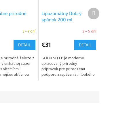
Ďalší
lne prírodné
Lipozomálny Dobrý
produkt
spánok 200 ml
3 - 7 dní
3 – 5 dní
€31
DETAIL
DETAIL
e prírodné železo z
GOOD SLEEP je moderne
y v unikátnej super
spracovaný prírodný
 s vitamínmi
prípravok pre prirodzenú
rnejšou aktívnou
podporu zaspávania, hlbokého
liny listovej (B9)
spánku a regenerácie počas
m 4.generácie a
spánku.
.