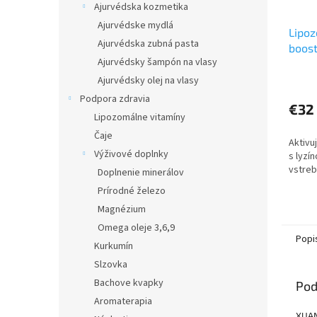
Ajurvédska kozmetika
Ajurvédske mydlá
Lipoz
Ajurvédska zubná pasta
boost
Ajurvédsky šampón na vlasy
Ajurvédsky olej na vlasy
Podpora zdravia
€32
Lipozomálne vitamíny
Čaje
Aktivu
Výživové doplnky
s lyzí
vstreb
Doplnenie minerálov
Prírodné železo
Magnézium
Omega oleje 3,6,9
Popi
Kurkumín
Slzovka
Bachove kvapky
Pod
Aromaterapia
XUAN