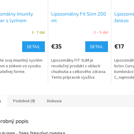
omálny Imunity
Lipozomálny Fit Slim 200
Lipozomá
er s lyzínom
ml
železo
3 - 7 dní
3 – 5 dní
€35
€17
DETAIL
DETAIL
jte svoj imunitný systém
Lipozomálny FIT SLIM je
Lipozomáln
nom a zinkom vo vysoko
revolučný produkt v oblasti
listov Curr
ateľnej forme.
chudnutia a celkového zdravia.
kombinácii
Tento prípravok využíva
C, najmode
špičkovú technológiu
formou kyse
lipozómov, ktoré zabezpečujú
tzv. foláto
efektívnejšie...
vitamínom..
s
Podobné (9)
Diskusia
robný popis
 BI WAN - ŽIARA ŽERAVÉHO OHNISKA