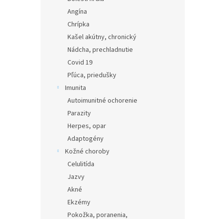
Angína
Chrípka
Kašel akútny, chronický
Nádcha, prechladnutie
Covid 19
Pľúca, priedušky
Imunita
Autoimunitné ochorenie
Parazity
Herpes, opar
Adaptogény
Kožné choroby
Celulitída
Jazvy
Akné
Ekzémy
Pokožka, poranenia,