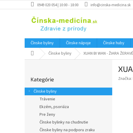
Prejsť
0949 020 054 | 10:00 - 18:00
info@cinska-medicina.sk
na
obsah
Čínske byliny
Čínske nápoje
Čínske huby
Domov
Čínske byliny
XUAN BI WAN - ŽIARA ŽERA
B
XUA
o
Preskočiť
č
Značka:
Kategórie
kategórie
n
ý
Čínske byliny
p
Trávenie
a
Ekzém, psoriáza
n
e
Pre ženy
l
Čínske bylinky na chudnutie
Čínske byliny na podporu zraku