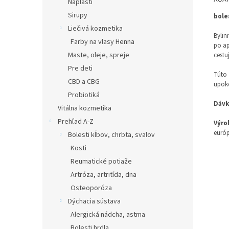
Náplasti
Sirupy
bole
Liečivá kozmetika
Bylin
Farby na vlasy Henna
po ap
Maste, oleje, spreje
cestu
Pre deti
Túto 
CBD a CBG
upoko
Probiotiká
Dávk
Vitálna kozmetika
Prehľad A-Z
Výro
európ
Bolesti kĺbov, chrbta, svalov
Kosti
Reumatické potiaže
Artróza, artritída, dna
Osteoporóza
Dýchacia sústava
Alergická nádcha, astma
Bolesti hrdla