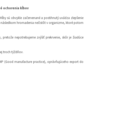
vé ochorenia kĺbov
 Kĺby sú obvykle začervenané a postihnutý uvádza zlepšenie
tav následkom hromadenia nečistôt v organizme, ktoré potom
pretože nepotrebujeme zvýšiť prekrvenie, skôr je žiadúce
ej troch týždňov.
GMP (Good manufacture practice), oprávňujúceho export do