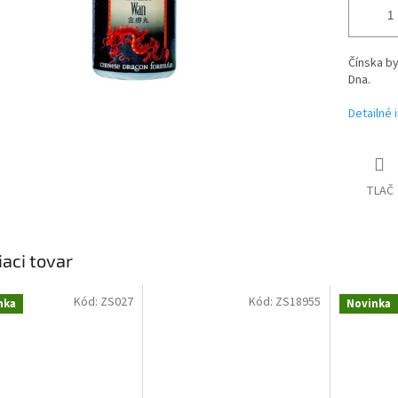
Čínska by
Dna.
Detailné 
TLAČ
iaci tovar
Kód:
ZS027
Kód:
ZS18955
nka
Novinka