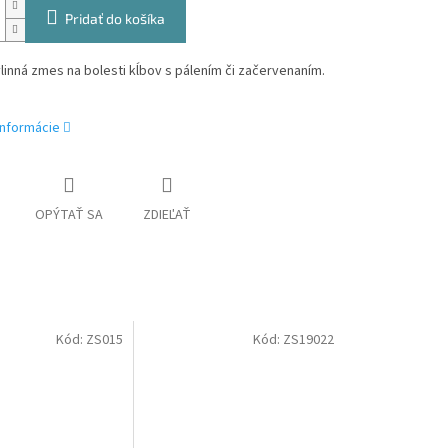
Pridať do košíka
linná zmes na bolesti kĺbov s pálením či začervenaním.
informácie
OPÝTAŤ SA
ZDIEĽAŤ
Kód:
ZS015
Kód:
ZS19022