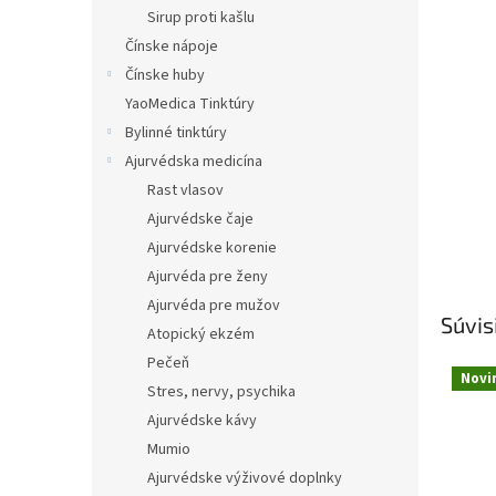
Sirup proti kašlu
Čínske nápoje
Čínske huby
YaoMedica Tinktúry
Bylinné tinktúry
Ajurvédska medicína
Rast vlasov
Ajurvédske čaje
Ajurvédske korenie
Ajurvéda pre ženy
Ajurvéda pre mužov
Súvis
Atopický ekzém
Pečeň
Novi
Stres, nervy, psychika
Ajurvédske kávy
Mumio
Ajurvédske výživové doplnky