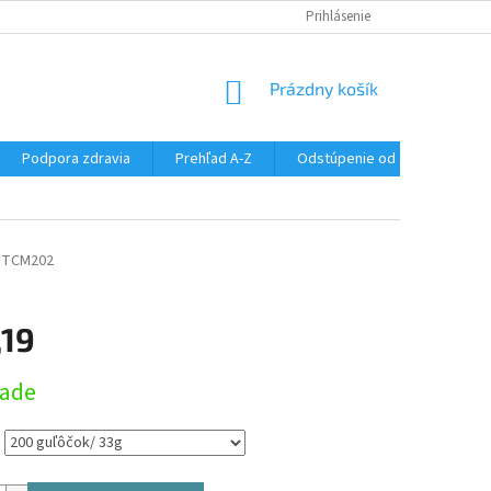
SÚBORY COOKIES
DOPRAVA A PLATBA
Prihlásenie
VŠETKO O NÁKUPE
NÁKUPNÝ
Prázdny košík
KOŠÍK
Podpora zdravia
Prehľad A-Z
Odstúpenie od zmluvy
TCM202
,19
ová
lade