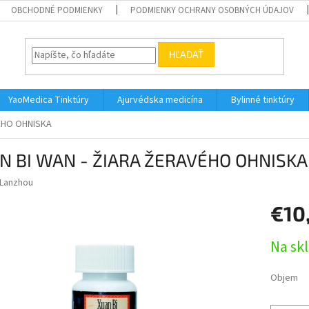
OBCHODNÉ PODMIENKY
PODMIENKY OCHRANY OSOBNÝCH ÚDAJOV
HĽADAŤ
YaoMedica Tinktúry
Ajurvédska medicína
Bylinné tinktúry
VÉHO OHNISKA
N BI WAN - ŽIARA ŽERAVÉHO OHNISKA
Lanzhou
€10
Jednotk
Na sk
cena:
Objem