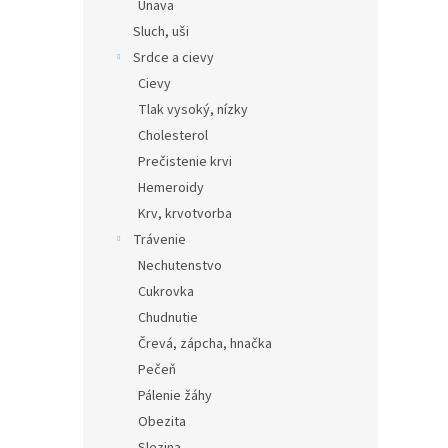
Únava
Sluch, uši
Srdce a cievy
Cievy
Tlak vysoký, nízky
Cholesterol
Prečistenie krvi
Hemeroidy
Krv, krvotvorba
Trávenie
Nechutenstvo
Cukrovka
Chudnutie
Črevá, zápcha, hnačka
Pečeň
Pálenie žáhy
Obezita