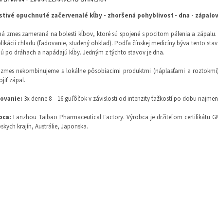
stivé opuchnuté začervenalé kĺby - zhoršená pohyblivosť - dna - zápalo
ná zmes zameraná na bolesti kĺbov, ktoré sú spojené s pocitom pálenia a zápalu.
likácii chladu (ľadovanie, studený obklad). Podľa čínskej medicíny býva tento s
jú po dráhach a napádajú kĺby. Jedným z týchto stavov je dna.
zmes nekombinujeme s lokálne pôsobiacimi produktmi (náplasťami a roztokmi), 
jiť zápal.
ovanie:
3x denne 8 – 16 guľôčok v závislosti od intenzity ťažkostí po dobu najmen
bca:
Lanzhou Taibao Pharmaceutical Factory. Výrobca je držiteľom certifikátu 
skych krajín, Austrálie, Japonska.