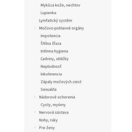
Mykóza kože, nechtov
Lupienka
Lymfatický systém
Močovo-pohlavné orgány
Impotencia
Štítna žľaza
Intímna hygiena
Ľadviny, obličky
Neplodnosť
Inkotinencia
Zápaly močových ciest
Sexualita
Nádorové ochorenia
Cysty, myómy
Nervová sústava
Nohy, ruky
Pre ženy