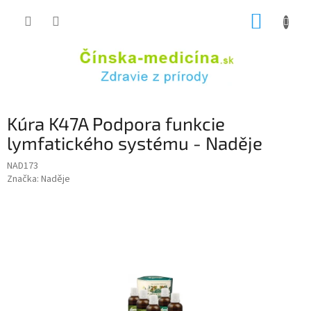
Prejsť
NÁKUP
na
obsah
KOŠÍK
Kúra K47A Podpora funkcie
lymfatického systému - Naděje
NAD173
Značka:
Naděje