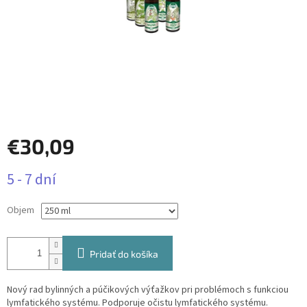
€30,09
Jednotková
5 - 7 dní
cena:
Objem
Pridať do košíka
Nový rad bylinných a púčikových výťažkov pri problémoch s funkciou
lymfatického systému. Podporuje očistu lymfatického systému.