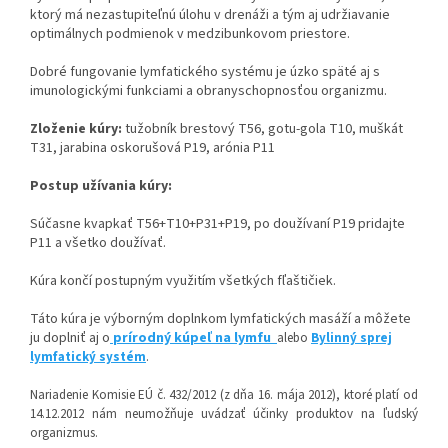
ktorý má nezastupiteľnú úlohu v drenáži a tým aj udržiavanie
optimálnych podmienok v medzibunkovom priestore.
Dobré fungovanie lymfatického systému je úzko späté aj s
imunologickými funkciami a obranyschopnosťou organizmu.
Zloženie kúry:
tužobník brestový T56, gotu-gola T10, muškát
T31, jarabina oskorušová P19, arónia P11
Postup užívania kúry:
Súčasne kvapkať T56+T10+P31+P19, po doužívaní P19 pridajte
P11 a všetko doužívať.
Kúra končí postupným využitím všetkých fľaštičiek.
Táto kúra je výborným doplnkom lymfatických masáží a môžete
ju doplniť aj o
prírodný kúpeľ na lymfu
alebo
Bylinný sprej
lymfatický systém
.
Nariadenie Komisie EÚ č. 432/2012 (z dňa 16. mája 2012), ktoré platí od
14.12.2012 nám neumožňuje uvádzať účinky produktov na ľudský
organizmus.