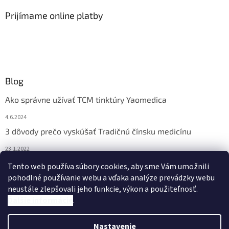
Prijímame online platby
Blog
Ako správne užívať TCM tinktúry Yaomedica
4.6.2024
3 dôvody prečo vyskúšať Tradičnú čínsku medicínu
23.1.2022
Nadmerne vám vypadávajú vlasy? Pomôže vám čínska
Tento web používa súbory cookies, aby sme Vám umožnili
medicína
pohodlné používanie webu a vďaka analýze prevádzky webu
neustále zlepšovali jeho funkcie, výkon a použiteľnosť.
13.11.2021
Ďalšie informácie
.
Nastavenie
Vytvoril Shoptet