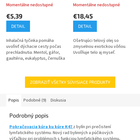
Momentálne nedostupné
Momentálne nedostupné
€5,39
€18,45
DETAIL
DETAIL
Inhalačná tyčinka pomáha
Ošetrujúci telový olej so
uvoľniť dýchacie cesty počas
zmyselnou exotickou vôňou.
prechladnutia. Mentol, gáfor,
Uvoľňuje telo aj myseľ.
gaultéria, eukalyptus, černuška
siata a mäta pieporná pomáhajú
udržiavať nos a dutiny čisté a...
ZOBRAZIŤ VŠETKY SÚVISIACE PRODUKTY
Popis
Podobné (9)
Diskusia
Podrobný popis
Pokračovacia kúra ku kúre K47
z bylín pri prečistení
lymfatického systému. Nový rad bylinných a púčikových
výťažkov pri problémoch s funkciou lymfatického systému,