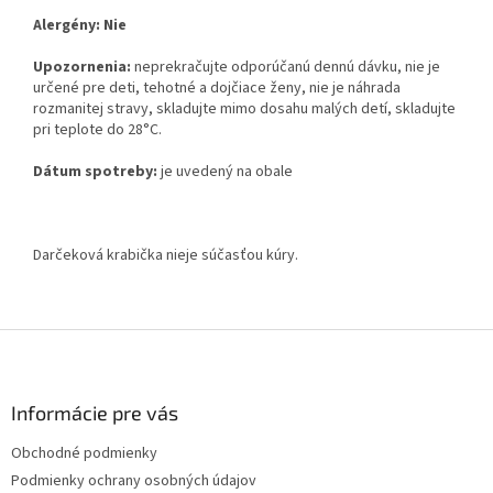
Alergény: Nie
Upozornenia:
neprekračujte odporúčanú dennú dávku, nie je
určené pre deti, tehotné a dojčiace ženy, nie je náhrada
rozmanitej stravy, skladujte mimo dosahu malých detí, skladujte
pri teplote do 28°C.
Dátum spotreby:
je uvedený na obale
Darčeková krabička nieje súčasťou kúry.
Z
á
p
ä
Informácie pre vás
t
Obchodné podmienky
i
Podmienky ochrany osobných údajov
e