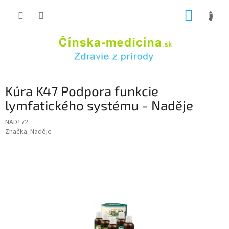
Prejsť
NÁKUP
na
obsah
KOŠÍK
Kúra K47 Podpora funkcie
lymfatického systému - Naděje
NAD172
Značka:
Naděje