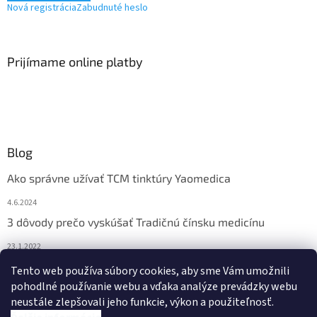
Nová registrácia
Zabudnuté heslo
Prijímame online platby
Blog
Ako správne užívať TCM tinktúry Yaomedica
4.6.2024
3 dôvody prečo vyskúšať Tradičnú čínsku medicínu
23.1.2022
Nadmerne vám vypadávajú vlasy? Pomôže vám čínska
Tento web používa súbory cookies, aby sme Vám umožnili
medicína
pohodlné používanie webu a vďaka analýze prevádzky webu
neustále zlepšovali jeho funkcie, výkon a použiteľnosť.
13.11.2021