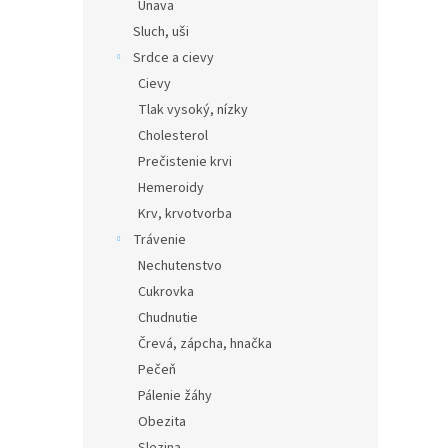
Únava
Sluch, uši
Srdce a cievy
Cievy
Tlak vysoký, nízky
Cholesterol
Prečistenie krvi
Hemeroidy
Krv, krvotvorba
Trávenie
Nechutenstvo
Cukrovka
Chudnutie
Črevá, zápcha, hnačka
Pečeň
Pálenie žáhy
Obezita