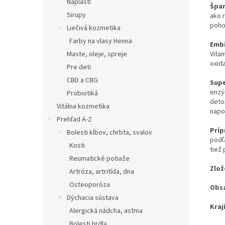
Náplasti
Špar
Sirupy
ako 
poho
Liečivá kozmetika
Farby na vlasy Henna
Embi
Vita
Maste, oleje, spreje
oxid
Pre deti
CBD a CBG
Supe
enzý
Probiotiká
deto
Vitálna kozmetika
napo
Prehľad A-Z
Príp
Bolesti kĺbov, chrbta, svalov
podľ
Kosti
tiež 
Reumatické potiaže
Zlož
Artróza, artritída, dna
Osteoporóza
Obs
Dýchacia sústava
Kraj
Alergická nádcha, astma
Bolesti hrdla