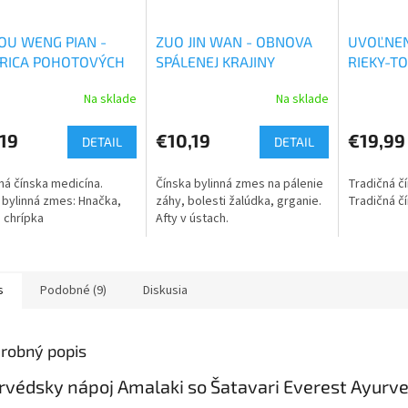
TOU WENG PIAN -
ZUO JIN WAN - OBNOVA
UVOĽNEN
RICA POHOTOVÝCH
SPÁLENEJ KRAJINY
RIEKY-T
CNÍKOV
Herbs
Na sklade
Na sklade
19
€10,19
€19,99
DETAIL
DETAIL
ná čínska medicína.
Čínska bylinná zmes na pálenie
Tradičná č
 bylinná zmes: Hnačka,
záhy, bolesti žalúdka, grganie.
Tradičná č
 chrípka
Afty v ústach.
s
Podobné (9)
Diskusia
robný popis
rvédsky nápoj Amalaki so Šatavari Everest Ayurv