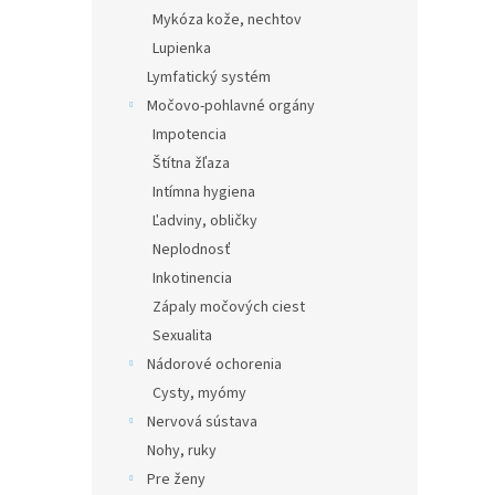
Mykóza kože, nechtov
Lupienka
Lymfatický systém
Močovo-pohlavné orgány
Impotencia
Štítna žľaza
Intímna hygiena
Ľadviny, obličky
Neplodnosť
Inkotinencia
Zápaly močových ciest
Sexualita
Nádorové ochorenia
Cysty, myómy
Nervová sústava
Nohy, ruky
Pre ženy