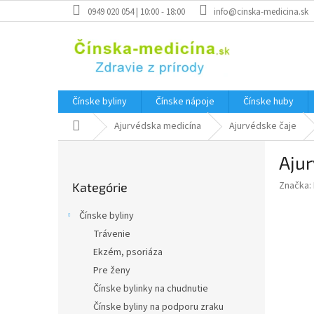
Prejsť
0949 020 054 | 10:00 - 18:00
info@cinska-medicina.sk
na
obsah
Čínske byliny
Čínske nápoje
Čínske huby
Domov
Ajurvédska medicína
Ajurvédske čaje
B
Ajur
o
Preskočiť
č
Značka:
Kategórie
kategórie
n
ý
Čínske byliny
p
Trávenie
a
Ekzém, psoriáza
n
e
Pre ženy
l
Čínske bylinky na chudnutie
Čínske byliny na podporu zraku