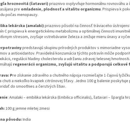
gľa hroznovitá (šatavari)
priaznivo ovplyvňuje hormonálnu rovnováhu a
rasájana pre
omladenie, plodnosť a vitalitu organizmu
. Prispieva k po
du počas menopauzy.
lika lekárska (amalaki)
priaznivo pôsobí na činnosť tráviaceho ústrojenst
mín C prispieva k energetickému metabolizmu a optimálnej činnosti imuni
atívnym stresom, zvyšuje vstrebávanie železa a znižuje mieru únavy a vyče
rpotraviny
predstavujú skupinu prírodných produktov s mimoriadne vysok
mov a antioxidantov. Pravidelná konzumácia týchto potravín môže podpori
xikácii, regulácii hladiny cholesterolu a udržaniu zdravej telesnej hmotno
máhajú
regenerácii organizmu, zvyšujú vitalitu a podporujú celkové f
rava: P
re získanie zdravého a chutného nápoja rozmiešajte 1 čajovú lyžičku
a chuti a niekoľko kvapiek citrónovej šťavy. Jedno 100 g balenie poskytuje
pridať do smoothies a čerstvých štiav.
enie
: Amalaki – embilika lekárska (Embilica officinalis), šatavari – špargla
ah:
100 g jemne mletej zmesi
ina pôvodu:
India