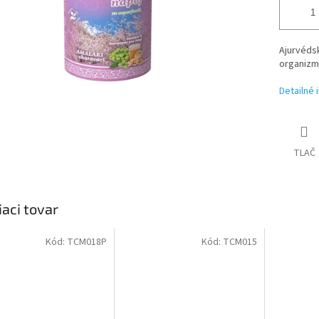
Ajurvédsk
organizmu
Detailné 
TLAČ
iaci tovar
Kód:
TCM018P
Kód:
TCM015