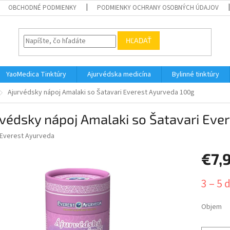
OBCHODNÉ PODMIENKY
PODMIENKY OCHRANY OSOBNÝCH ÚDAJOV
HĽADAŤ
YaoMedica Tinktúry
Ajurvédska medicína
Bylinné tinktúry
Ajurvédsky nápoj Amalaki so Šatavari Everest Ayurveda 100g
védsky nápoj Amalaki so Šatavari Eve
Everest Ayurveda
€7,
Jednotk
3 – 5 
cena:
Objem