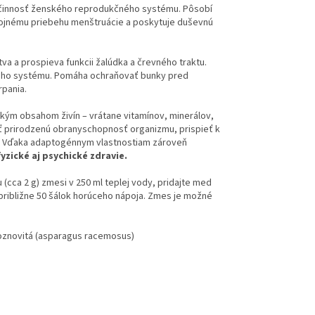
 činnosť ženského reprodukčného systému. Pôsobí
kojnému priebehu menštruácie a poskytuje duševnú
va a prospieva funkcii žalúdka a črevného traktu.
tného systému. Pomáha ochraňovať bunky pred
rpania.
ým obsahom živín – vrátane vitamínov, minerálov,
ť prirodzenú obranyschopnosť organizmu, prispieť k
sti. Vďaka adaptogénnym vlastnostiam zároveň
yzické aj psychické zdravie.
 (cca 2 g) zmesi v 250 ml teplej vody, pridajte med
 približne 50 šálok horúceho nápoja. Zmes je možné
 hroznovitá (asparagus racemosus)