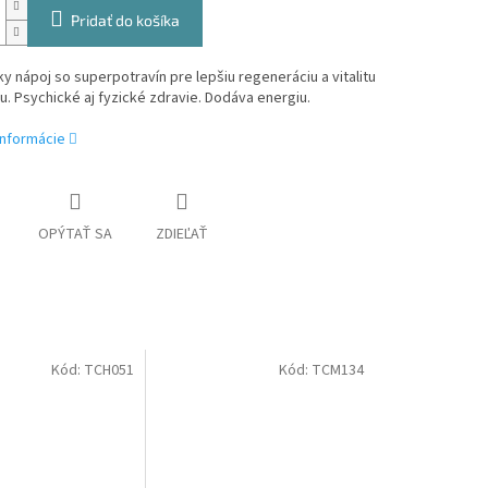
Pridať do košíka
y nápoj so superpotravín pre lepšiu regeneráciu a vitalitu
. Psychické aj fyzické zdravie. Dodáva energiu.
informácie
OPÝTAŤ SA
ZDIEĽAŤ
Kód:
TCH051
Kód:
TCM134