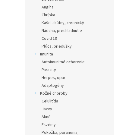
Angína
Chrípka
Kašel akútny, chronický
Nádcha, prechladnutie
Covid 19
Pľúca, priedušky
Imunita
Autoimunitné ochorenie
Parazity
Herpes, opar
Adaptogény
Kožné choroby
Celulitída
Jazvy
Akné
Ekzémy
Pokožka, poranenia,