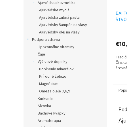
Ajurvédska kozmetika
Ajurvédske mydlá
BAI 
Ajurvédska zubná pasta
ŠTVO
Ajurvédsky šampón na vlasy
POMO
Ajurvédsky olej na vlasy
Podpora zdravia
€10,
Lipozomálne vitamíny
Čaje
Tradič
Výživové doplnky
Čínska
črevná
Doplnenie minerálov
Prírodné železo
Magnézium
Popi
Omega oleje 3,6,9
Kurkumín
Slzovka
Pod
Bachove kvapky
Aju
Aromaterapia