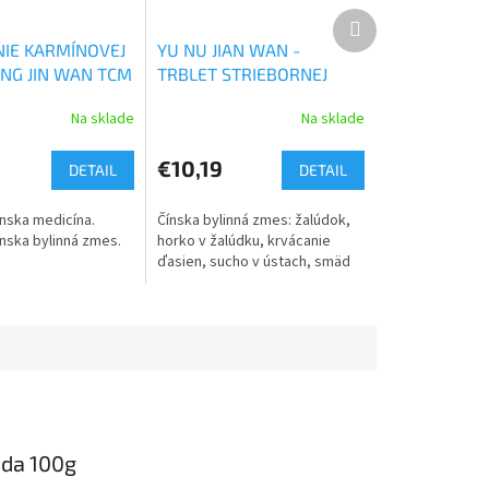
Ďalší
produkt
IE KARMÍNOVEJ
YU NU JIAN WAN -
ONG JIN WAN TCM
TRBLET STRIEBORNEJ
KORUNKY
Na sklade
Na sklade
€10,19
DETAIL
DETAIL
ínska medicína.
Čínska bylinná zmes: žalúdok,
ínska bylinná zmes.
horko v žalúdku, krvácanie
ďasien, sucho v ústach, smäd
eda 100g