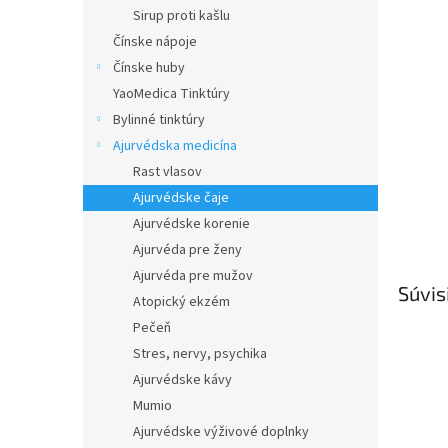
Sirup proti kašlu
Čínske nápoje
Čínske huby
YaoMedica Tinktúry
Bylinné tinktúry
Ajurvédska medicína
Rast vlasov
Ajurvédske čaje
Ajurvédske korenie
Ajurvéda pre ženy
Ajurvéda pre mužov
Súvis
Atopický ekzém
Pečeň
Stres, nervy, psychika
Ajurvédske kávy
Mumio
Ajurvédske výživové doplnky