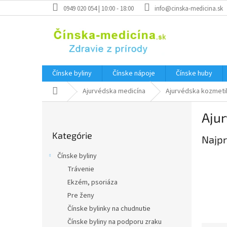
Prejsť
0949 020 054 | 10:00 - 18:00
info@cinska-medicina.sk
na
obsah
Čínske byliny
Čínske nápoje
Čínske huby
Domov
Ajurvédska medicína
Ajurvédska kozmeti
B
Aju
o
Preskočiť
č
Kategórie
kategórie
Najpr
n
ý
Čínske byliny
p
Trávenie
a
Ekzém, psoriáza
n
e
Pre ženy
l
Čínske bylinky na chudnutie
Čínske byliny na podporu zraku