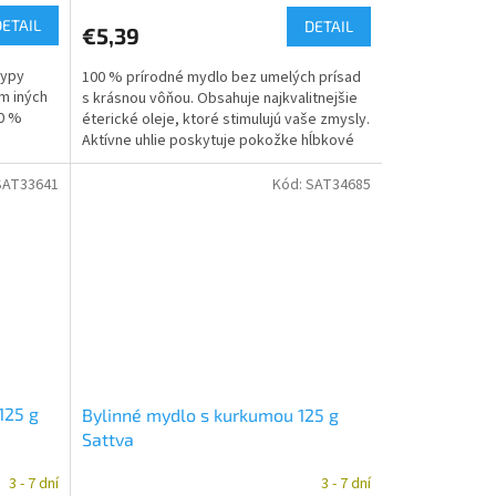
DETAIL
DETAIL
€5,39
typy
100 % prírodné mydlo bez umelých prísad
m iných
s krásnou vôňou. Obsahuje najkvalitnejšie
00 %
éterické oleje, ktoré stimulujú vaše zmysly.
Aktívne uhlie poskytuje pokožke hĺbkové
čistenie a...
SAT33641
Kód:
SAT34685
125 g
Bylinné mydlo s kurkumou 125 g
Sattva
3 - 7 dní
3 - 7 dní