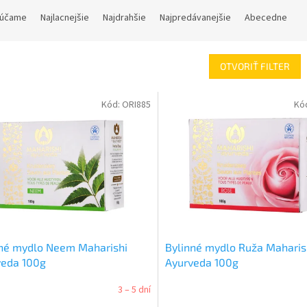
účame
Najlacnejšie
Najdrahšie
Najpredávanejšie
Abecedne
OTVORIŤ FILTER
Kód:
ORI885
Kó
nné mydlo Neem Maharishi
Bylinné mydlo Ruža Maharis
veda 100g
Ayurveda 100g
3 – 5 dní