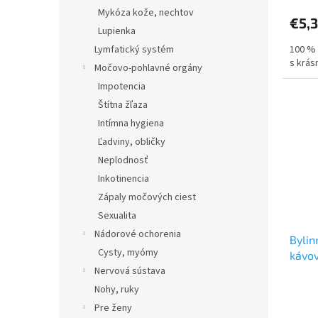
Mykóza kože, nechtov
€5,
Lupienka
Lymfatický systém
100 % 
s krás
Močovo-pohlavné orgány
Impotencia
Štítna žľaza
Intímna hygiena
Ľadviny, obličky
Neplodnosť
Inkotinencia
Zápaly močových ciest
Sexualita
Nádorové ochorenia
Bylin
Cysty, myómy
kávov
Nervová sústava
Nohy, ruky
Pre ženy