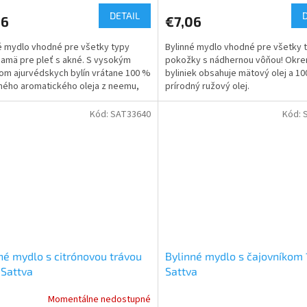
DETAIL
06
€7,06
é mydlo vhodné pre všetky typy
Bylinné mydlo vhodné pre všetky 
 namä pre pleť s akné. S vysokým
pokožky s nádhernou vôňou! Okre
om ajurvédskych bylín vrátane 100 %
byliniek obsahuje mätový olej a 1
ného aromatického oleja z neemu,
prírodný ružový olej.
otu a gáfru.
Kód:
SAT33640
Kód:
né mydlo s citrónovou trávou
Bylinné mydlo s čajovníkom 
 Sattva
Sattva
Momentálne nedostupné