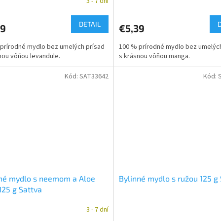
3 - 7 dní
DETAIL
39
€5,39
prírodné mydlo bez umelých prísad
100 % prírodné mydlo bez umelých
nou vôňou levandule.
s krásnou vôňou manga.
Kód:
SAT33642
Kód:
nné mydlo s neemom a Aloe
Bylinné mydlo s ružou 125 g
125 g Sattva
3 - 7 dní