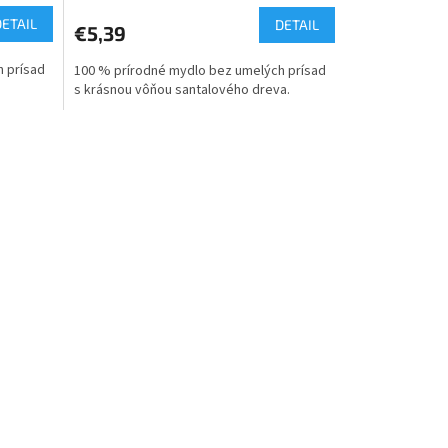
DETAIL
DETAIL
€5,39
 prísad
100 % prírodné mydlo bez umelých prísad
s krásnou vôňou santalového dreva.