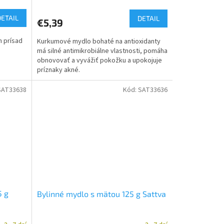
DETAIL
DETAIL
€5,39
 prísad
Kurkumové mydlo bohaté na antioxidanty
má silné antimikrobiálne vlastnosti, pomáha
obnovovať a vyvážiť pokožku a upokojuje
príznaky akné.
SAT33638
Kód:
SAT33636
5 g
Bylinné mydlo s mätou 125 g Sattva