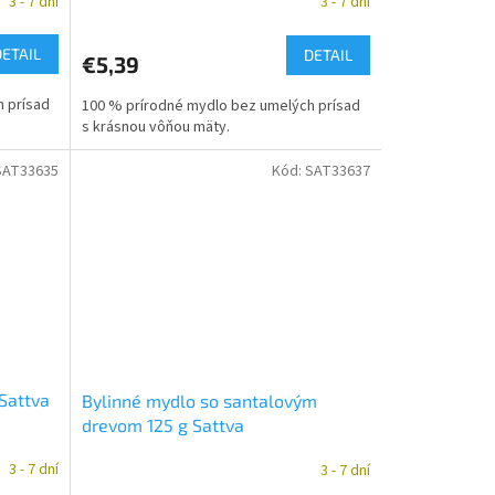
3 - 7 dní
3 - 7 dní
DETAIL
DETAIL
€5,39
 prísad
100 % prírodné mydlo bez umelých prísad
s krásnou vôňou mäty.
SAT33635
Kód:
SAT33637
 Sattva
Bylinné mydlo so santalovým
drevom 125 g Sattva
3 - 7 dní
3 - 7 dní