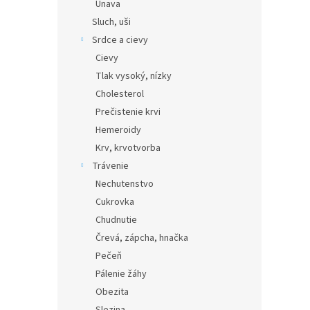
Únava
Sluch, uši
Srdce a cievy
Cievy
Tlak vysoký, nízky
Cholesterol
Prečistenie krvi
Hemeroidy
Krv, krvotvorba
Trávenie
Nechutenstvo
Cukrovka
Chudnutie
Črevá, zápcha, hnačka
Pečeň
Pálenie žáhy
Obezita