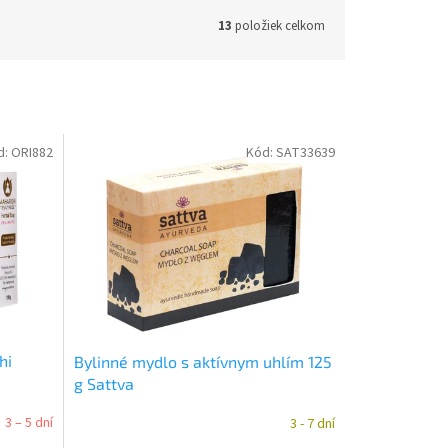
13
položiek celkom
d:
ORI882
Kód:
SAT33639
hi
Bylinné mydlo s aktívnym uhlím 125
g Sattva
3 – 5 dní
3 - 7 dní