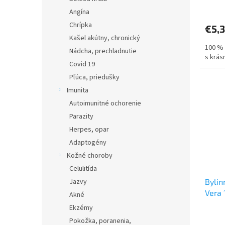
Angína
Chrípka
€5,
Kašel akútny, chronický
100 % 
Nádcha, prechladnutie
s krás
Covid 19
Pľúca, priedušky
Imunita
Autoimunitné ochorenie
Parazity
Herpes, opar
Adaptogény
Kožné choroby
Celulitída
Jazvy
Byli
Vera 
Akné
Ekzémy
Pokožka, poranenia,