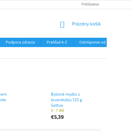
SÚBORY COOKIES
DOPRAVA A PLATBA
Prihlásenie
VŠETKO O NÁKUPE
NÁKUPNÝ
Prázdny košík
KOŠÍK
Podpora zdravia
Prehľad A-Z
Odstúpenie od zmluvy
Neem
Bylinné mydlo s
eda
levanduľou 125 g
Sattva
3 - 7 dní
€5,39