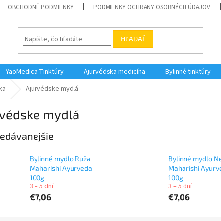
OBCHODNÉ PODMIENKY
PODMIENKY OCHRANY OSOBNÝCH ÚDAJOV
HĽADAŤ
YaoMedica Tinktúry
Ajurvédska medicína
Bylinné tinktúry
ka
Ajurvédske mydlá
rvédske mydlá
edávanejšie
Bylinné mydlo Ruža
Bylinné mydlo 
Maharishi Ayurveda
Maharishi Ayurv
100g
100g
3 – 5 dní
3 – 5 dní
€7,06
€7,06