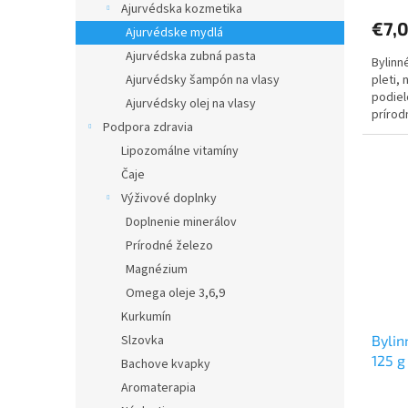
Ajurvédska kozmetika
€7,
Ajurvédske mydlá
Ajurvédska zubná pasta
Bylinn
pleti,
Ajurvédsky šampón na vlasy
podiel
Ajurvédsky olej na vlasy
prírod
Podpora zdravia
bergam
Lipozomálne vitamíny
Čaje
Výživové doplnky
Doplnenie minerálov
Prírodné železo
Magnézium
Omega oleje 3,6,9
Kurkumín
Slzovka
Bylin
125 g
Bachove kvapky
Aromaterapia