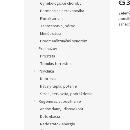
€5,
Gynekologické choroby
Hormonálna nerovnováha
Zelený
Klimaktérium
pomáha
zanech
Tehotenstvo, pôrod
Menštruácia
Predmenštruačný syndróm
Pre mužov
Prostata
Tribulus terrestris
Psychika
Depresia
Návaly tepla, potenie
Stres, nervozita, podráždenie
Regenerácia, posiľnenie
Antioxidanty, dlhovekosť
Detoxikácia
Nedostatok energie