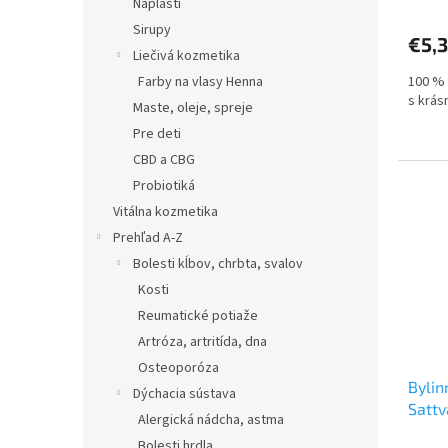
Náplasti
Sirupy
€5,
Liečivá kozmetika
Farby na vlasy Henna
100 % 
s krás
Maste, oleje, spreje
Pre deti
CBD a CBG
Probiotiká
Vitálna kozmetika
Prehľad A-Z
Bolesti kĺbov, chrbta, svalov
Kosti
Reumatické potiaže
Artróza, artritída, dna
Osteoporóza
Bylin
Dýchacia sústava
Sattv
Alergická nádcha, astma
Bolesti hrdla