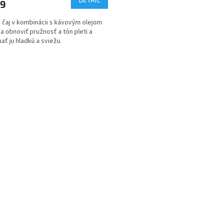
39
 čaj v kombinácii s kávovým olejom
 obnoviť pružnosť a tón pleti a
ať ju hladkú a sviežu.
O
v
l
á
d
a
c
i
e
p
r
v
k
y
v
ý
p