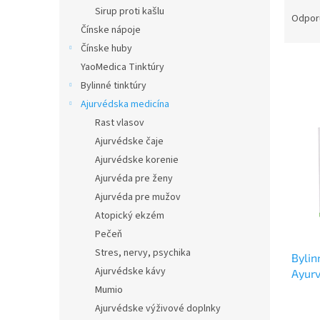
R
Sirup proti kašlu
a
Odpor
Čínske nápoje
d
e
Čínske huby
n
YaoMedica Tinktúry
i
Bylinné tinktúry
e
V
Ajurvédska medicína
p
ý
Rast vlasov
r
p
Ajurvédske čaje
o
i
d
Ajurvédske korenie
s
u
Ajurvéda pre ženy
p
k
r
Ajurvéda pre mužov
t
o
Atopický ekzém
o
d
Pečeň
v
u
Stres, nervy, psychika
Byli
k
Ajurvédske kávy
Ayur
t
Mumio
o
v
Ajurvédske výživové doplnky