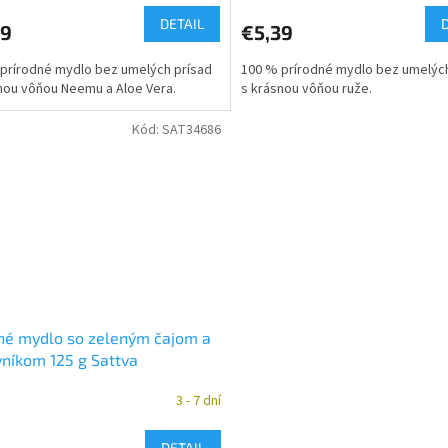
DETAIL
39
€5,39
prírodné mydlo bez umelých prísad
100 % prírodné mydlo bez umelých
nou vôňou Neemu a Aloe Vera.
s krásnou vôňou ruže.
Kód:
SAT34686
né mydlo so zeleným čajom a
níkom 125 g Sattva
3 - 7 dní
DETAIL