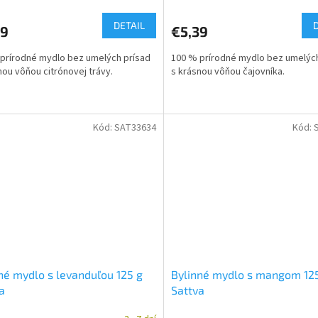
DETAIL
39
€5,39
prírodné mydlo bez umelých prísad
100 % prírodné mydlo bez umelých
nou vôňou citrónovej trávy.
s krásnou vôňou čajovníka.
Kód:
SAT33634
Kód:
né mydlo s levanduľou 125 g
Bylinné mydlo s mangom 12
a
Sattva