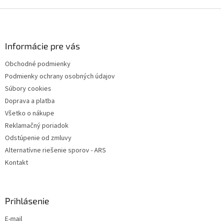
Z
á
p
ä
Informácie pre vás
t
Obchodné podmienky
i
Podmienky ochrany osobných údajov
e
Súbory cookies
Doprava a platba
Všetko o nákupe
Reklamačný poriadok
Odstúpenie od zmluvy
Alternatívne riešenie sporov - ARS
Kontakt
Prihlásenie
E-mail