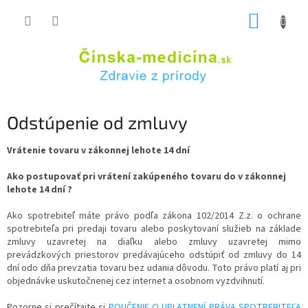
Prejsť
NÁKUP
na
obsah
KOŠÍK
Odstúpenie od zmluvy
Vrátenie tovaru v zákonnej lehote 14 dní
Ako postupovať pri vrátení zakúpeného tovaru do v zákonnej
lehote 14 dní ?
Ako spotrebiteľ máte právo podľa zákona 102/2014 Z.z. o ochrane
spotrebiteľa pri predaji tovaru alebo poskytovaní služieb na základe
zmluvy uzavretej na diaľku alebo zmluvy uzavretej mimo
prevádzkových priestorov predávajúceho odstúpiť od zmluvy do 14
dní odo dňa prevzatia tovaru bez udania dôvodu. Toto právo platí aj pri
objednávke uskutočnenej cez internet a osobnom vyzdvihnutí.
Pozorne si prečítajte si
POUČENIE O UPLATNENÍ PRÁVA SPOTREBITEĽA