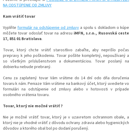
NA ODSTÚPENIE OD ZMLUVY
Kam vrátiť tovar
Vyplňte
formulár na odstúpenie od zmluvy
a spolu s dokladom o kúpe
môžete tovar odoslať tovar na adresu
iMFN, s.r.o., Rusovská ceste
17, 851 01 Bratislava
.
Tovar, ktorý chcte vrátiť starostlivo zabaľte, aby neprišlo počas
prepravy k jeho poškodeniu. Tovar pošlite kompletný, nepoužívaný a
so všetkým príslušenstvom a dokumentáciou. Tovar poslaný na
dobierku nebude prebraný.
Cenu za zaplatený tovar Vám vrátime do 14 dní odo dňa doručenia
tovaru k nám. Peniaze Vám vrátime na bankový účet, ktorý uvediete vo
formulári na odstúpenie od zmluvy alebo v hotovosti v prípade
osobného vrátenia tovaru.
Tovar, ktorý nie možné vrátiť ?
Nie je možné vrátiť tovar, ktorý je v uzavretom ochrannom obale, a
ktorý nie je vhodné vrátiť z dôvodu ochrany zdravia alebo hygienických
dôvodov a ktorého obal bol po dodaní porušený.