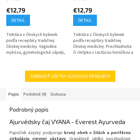
€12,79
€12,79
DETAIL
DETAIL
Tinktúra z čínskych byliniek
Tinktúra z čínskych byliniek
podľa receptúry tradičnej
podľa receptúry tradičnej
čínskej medicíny. Vaginálna
čínskej medicíny. Prechladnutia
mykóza, gynekologické zápaly,
či chrípka s rastúcou horúčkou a
zväčšená prostata.
bolesťou tela, prechladnutie,
nástup horúčky
ZOBRAZIŤ VŠETKY SÚVISIACE PRODUKTY
Popis
Podobné (9)
Diskusia
Podrobný popis
Ajurvédsky čaj VYANA - Everest Ayurveda
Pupočník ázijský​ podporuje
krvný obeh v žilách a periférnu
cirkuláciu cievnej sústavy
. Granátové jablko povzbudzuje