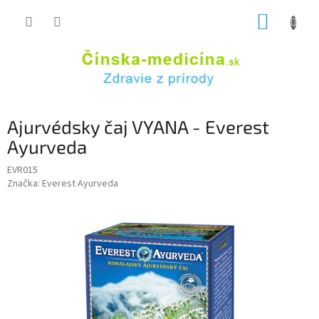
Prejsť
NÁKUP
na
obsah
KOŠÍK
Ajurvédsky čaj VYANA - Everest
Ayurveda
EVR015
Značka:
Everest Ayurveda