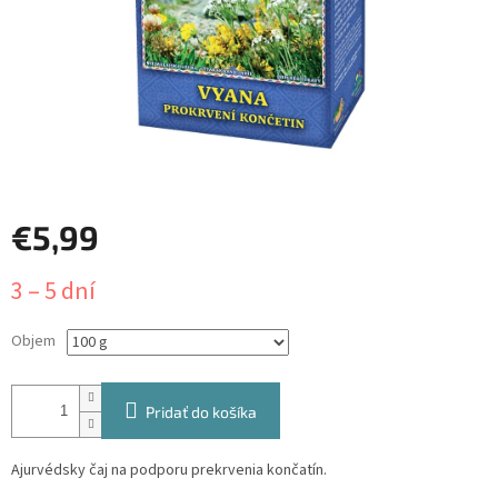
€5,99
Jednotková
3 – 5 dní
cena:
Objem
Pridať do košíka
Ajurvédsky čaj na podporu prekrvenia končatín.