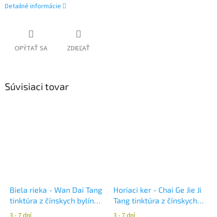
Detailné informácie
OPÝTAŤ SA
ZDIEĽAŤ
Súvisiaci tovar
Biela rieka - Wan Dai Tang
Horiaci ker - Chai Ge Jie Ji
tinktúra z čínskych bylín
Tang tinktúra z čínskych
YaoMedica
bylín YaoMedica
3 - 7 dní
3 - 7 dní