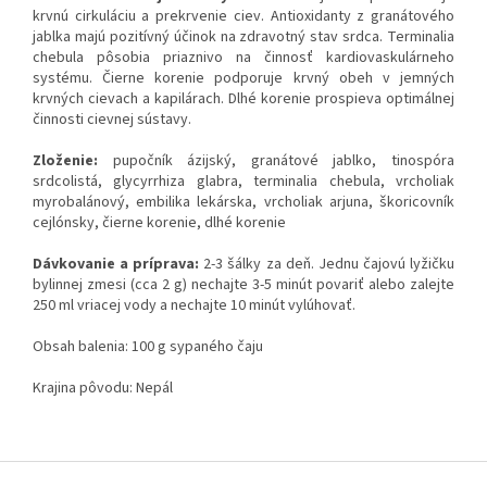
krvnú cirkuláciu a prekrvenie ciev. Antioxidanty z granátového
jablka majú pozitívný účinok na zdravotný stav srdca. Terminalia
chebula pôsobia priaznivo na činnosť kardiovaskulárneho
systému. Čierne korenie podporuje krvný obeh v jemných
krvných cievach a kapilárach. Dlhé korenie prospieva optimálnej
činnosti cievnej sústavy.
Zloženie:
pupočník ázijský, granátové jablko, tinospóra
srdcolistá, glycyrrhiza glabra, terminalia chebula, vrcholiak
myrobalánový, embilika lekárska, vrcholiak arjuna, škoricovník
cejlónsky, čierne korenie, dlhé korenie
Dávkovanie a príprava:
2-3 šálky za deň. Jednu čajovú lyžičku
bylinnej zmesi (cca 2 g) nechajte 3-5 minút povariť alebo zalejte
250 ml vriacej vody a nechajte 10 minút vylúhovať.
Obsah balenia: 100 g sypaného čaju
Krajina pôvodu: Nepál
Z