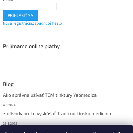
PRIHLÁSIŤ SA
Nová registrácia
Zabudnuté heslo
Prijímame online platby
Blog
Ako správne užívať TCM tinktúry Yaomedica
4.6.2024
3 dôvody prečo vyskúšať Tradičnú čínsku medicínu
23.1.2022
Nadmerne vám vypadávajú vlasy? Pomôže vám čínska