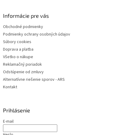
á
p
ä
Informácie pre vás
t
Obchodné podmienky
i
Podmienky ochrany osobných údajov
e
Súbory cookies
Doprava a platba
Všetko o nákupe
Reklamačný poriadok
Odstúpenie od zmluvy
Alternatívne riešenie sporov - ARS
Kontakt
Prihlásenie
E-mail
Heslo