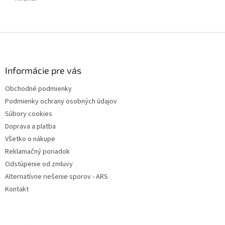
Z
á
p
ä
Informácie pre vás
t
Obchodné podmienky
i
Podmienky ochrany osobných údajov
e
Súbory cookies
Doprava a platba
Všetko o nákupe
Reklamačný poriadok
Odstúpenie od zmluvy
Alternatívne riešenie sporov - ARS
Kontakt