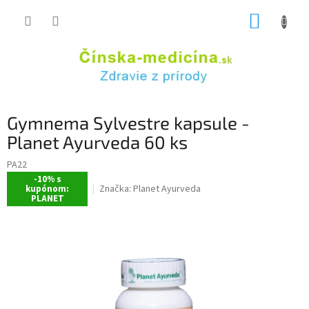
Prejsť
NÁKUP
na
obsah
KOŠÍK
Gymnema Sylvestre kapsule -
Planet Ayurveda 60 ks
PA22
-10% s
Značka:
Planet Ayurveda
kupónom:
PLANET