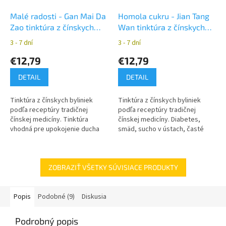
Malé radosti - Gan Mai Da
Homola cukru - Jian Tang
Zao tinktúra z čínskych
Wan tinktúra z čínskych
bylín YaoMedica
bylín YaoMedica
3 - 7 dní
3 - 7 dní
€12,79
€12,79
DETAIL
DETAIL
Tinktúra z čínskych byliniek
Tinktúra z čínskych byliniek
podľa receptúry tradičnej
podľa receptúry tradičnej
čínskej medicíny. Tinktúra
čínskej medicíny. Diabetes,
vhodná pre upokojenie ducha
smäd, sucho v ústach, časté
Shen a zlepšenie nálady.
močenie, neustály pocit hladu.
Psychická nerovnováha.
ZOBRAZIŤ VŠETKY SÚVISIACE PRODUKTY
Popis
Podobné (9)
Diskusia
Podrobný popis