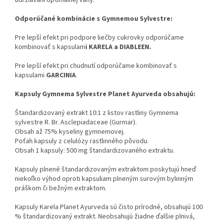
udržiavaní optimálnej váhy.
Odporúčané kombinácie s Gymnemou Sylvestre:
Pre lepší efekt pri podpore liečby cukrovky odporúčame
kombinovať s kapsulam
i KARELA a DIABLEEN.
Pre lepší efekt pri chudnutí odporúčame kombinovať s
kapsulami
GARCINIA
.
Kapsuly Gymnema Sylvestre Planet Ayurveda obsahujú:
Štandardizovaný extrakt 10:1 z listov rastliny Gymnema
sylvestre R. Br. Asclepiadaceae (Gurmar).
Obsah až 75% kyseliny gymnemovej.
Poťah kapsuly z celulózy rastlinného pôvodu.
Obsah 1 kapsuly: 500 mg štandardizovaného extraktu.
Kapsuly plnené štandardizovaným extraktom poskytujú hneď
niekoľko výhod oproti kapsuliam plneným surovým bylinným
práškom či bežným extraktom.
Kapsuly Karela Planet Ayurveda sú čisto prírodné, obsahujú 100
% štandardizovaný extrakt. Neobsahujú žiadne ďalšie plnivá,