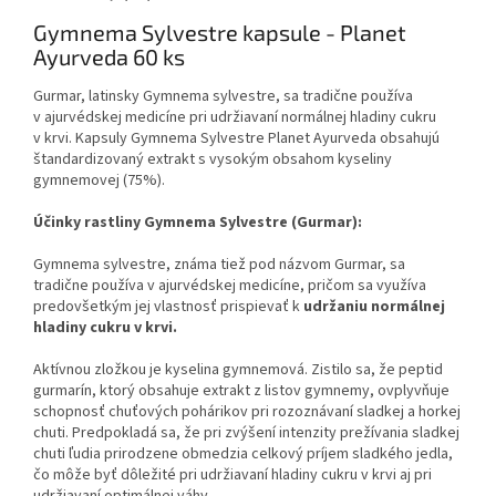
Gymnema Sylvestre kapsule - Planet
Ayurveda 60 ks
Gurmar, latinsky Gymnema sylvestre, sa tradične používa
v ajurvédskej medicíne pri udržiavaní normálnej hladiny cukru
v krvi. Kapsuly Gymnema Sylvestre Planet Ayurveda obsahujú
štandardizovaný extrakt s vysokým obsahom kyseliny
gymnemovej (75%).
Účinky rastliny Gymnema Sylvestre (Gurmar):
Gymnema sylvestre, známa tiež pod názvom Gurmar, sa
tradične používa v ajurvédskej medicíne, pričom sa využíva
predovšetkým jej vlastnosť prispievať k
udržaniu normálnej
hladiny cukru v krvi.
Aktívnou zložkou je kyselina gymnemová. Zistilo sa, že peptid
gurmarín, ktorý obsahuje extrakt z listov gymnemy, ovplyvňuje
schopnosť chuťových pohárikov pri rozoznávaní sladkej a horkej
chuti. Predpokladá sa, že pri zvýšení intenzity prežívania sladkej
chuti ľudia prirodzene obmedzia celkový príjem sladkého jedla,
čo môže byť dôležité pri udržiavaní hladiny cukru v krvi aj pri