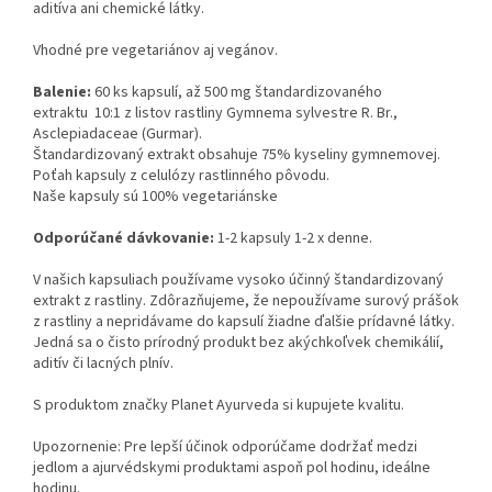
aditíva ani chemické látky.
Vhodné pre vegetariánov aj vegánov.
Balenie:
60 ks kapsulí, až 500 mg štandardizovaného
extraktu 10:1 z listov rastliny Gymnema sylvestre R. Br.,
Asclepiadaceae (Gurmar).
Štandardizovaný extrakt obsahuje 75% kyseliny gymnemovej.
Poťah kapsuly z celulózy rastlinného pôvodu.
Naše kapsuly sú 100% vegetariánske
Odporúčané dávkovanie:
1-2 kapsuly 1-2 x denne.
V našich kapsuliach používame vysoko účinný štandardizovaný
extrakt z rastliny. Zdôrazňujeme, že nepoužívame surový prášok
z rastliny a nepridávame do kapsulí žiadne ďalšie prídavné látky.
Jedná sa o čisto prírodný produkt bez akýchkoľvek chemikálií,
aditív či lacných plnív.
S produktom značky Planet Ayurveda si kupujete kvalitu.
Upozornenie: Pre lepší účinok odporúčame dodržať medzi
jedlom a ajurvédskymi produktami aspoň pol hodinu, ideálne
hodinu.