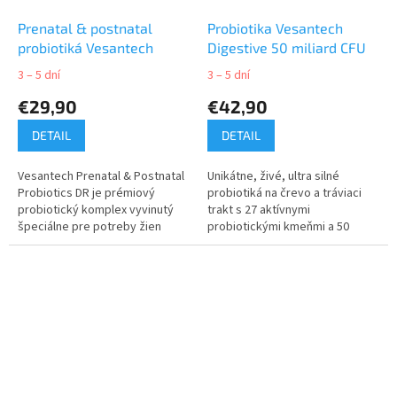
Prenatal & postnatal
Probiotika Vesantech
probiotiká Vesantech
Digestive 50 miliard CFU
3 – 5 dní
3 – 5 dní
€29,90
€42,90
DETAIL
DETAIL
Vesantech Prenatal & Postnatal
Unikátne, živé, ultra silné
Probiotics DR je prémiový
probiotiká na črevo a tráviaci
probiotický komplex vyvinutý
trakt s 27 aktívnymi
špeciálne pre potreby žien
probiotickými kmeňmi a 50
počas tehotenstva, po pôrode
miliárd CFU v jednej dávke,
a v období dojčenia. Bezpečné...
spolu so 17 enzýmami v
špeciálnej...