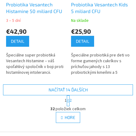
Probiotika Vesantech
Probiotika Vesantech Kids
Histamine 50 miliard CFU
5 miliard CFU
3 – 5 dní
Na sklade
€42,90
€25,90
DETAIL
DETAIL
Špeciálne super probiotiká
Špeciálne probiotiká pre deti vo
Vesantech Histamine – váš
forme gumených cukríkov s
spoľahlivý spoločník v boji proti
príchuťou jahody s 13
histamínovej intolerancii.
probiotickými kmeňmi a 5
Histamínová intolerancia môže
miliárd CFU v jednej dávke,
byť skutočným bremenom,...
doplnené prírodným vitamínom
C z aceroly.
NAČÍTAŤ 14 ĎALŠÍCH
S
1
2
t
O
r
32
položiek celkom
v
á
l
HORE
n
á
k
d
o
v
Z
a