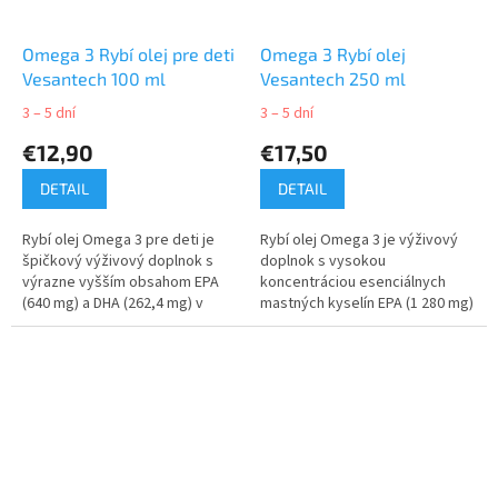
Omega 3 Rybí olej pre deti
Omega 3 Rybí olej
Vesantech 100 ml
Vesantech 250 ml
3 – 5 dní
3 – 5 dní
€12,90
€17,50
DETAIL
DETAIL
Rybí olej Omega 3 pre deti je
Rybí olej Omega 3 je výživový
špičkový výživový doplnok s
doplnok s vysokou
výrazne vyšším obsahom EPA
koncentráciou esenciálnych
(640 mg) a DHA (262,4 mg) v
mastných kyselín EPA (1 280 mg)
dennej dávke. Bez rybacej
a DHA (525 mg) v dennej dávke.
príchute a zápachu.