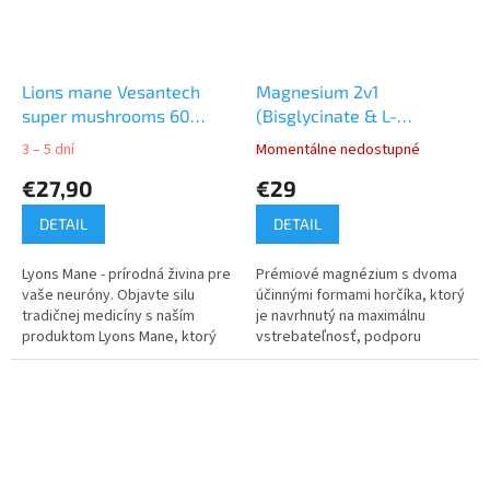
Lions mane Vesantech
Magnesium 2v1
super mushrooms 60
(Bisglycinate & L-
kapsúl
Threonate) Vesantech 120
3 – 5 dní
Momentálne nedostupné
kapsúl
€27,90
€29
DETAIL
DETAIL
Lyons Mane - prírodná živina pre
Prémiové magnézium s dvoma
vaše neuróny. Objavte silu
účinnými formami horčíka, ktorý
tradičnej medicíny s naším
je navrhnutý na maximálnu
produktom Lyons Mane, ktorý
vstrebateľnosť, podporu
vychádza z hlbokých koreňov
energie, koncentrácie a
čínskej a japonskej liečivej
nervovej sústavy.
kultúry.