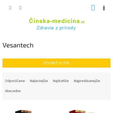
Prejsť
NÁKUP
na
obsah
KOŠÍK
Vesantech
OTVORIŤ FILTER
R
a
Odporúčame
Najlacnejšie
Najdrahšie
Najpredávanejšie
d
e
Abecedne
n
i
V
e
ý