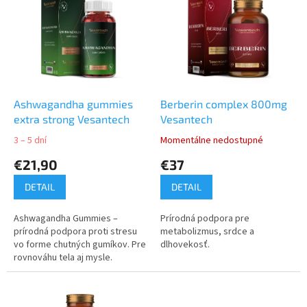
p
p
r
i
o
s
d
p
u
r
k
o
t
d
Ashwagandha gummies
Berberin complex 800mg
o
u
extra strong Vesantech
Vesantech
v
k
3 – 5 dní
Momentálne nedostupné
t
€21,90
€37
o
v
DETAIL
DETAIL
Ashwagandha Gummies –
Prírodná podpora pre
prírodná podpora proti stresu
metabolizmus, srdce a
vo forme chutných gumíkov. Pre
dlhovekosť.
rovnováhu tela aj mysle.