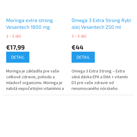
Moringa extra strong
Omega 3 Extra Strong Rybí
Vesantech 1800 mg
olej Vesantech 250 ml
3 – 5 dní
3 – 5 dní
€17,99
€44
DETAIL
DETAIL
Moringa je základňa pre vaše
Omega 3 Extra Strong – Extra
celkové zdravie, pohodu a
silná dávka EPA a DHA + vitamín
mladosť organizmu. Moringa je
D3 pre vaše zdravie od
nabitá nepočetnými vitamínmi a
renomovaného nórskeho
minerálmi, ktoré sú nevyhnutné
výrobcu VivoMega najvyššej
pre udržanie silného a...
rady Platinum.