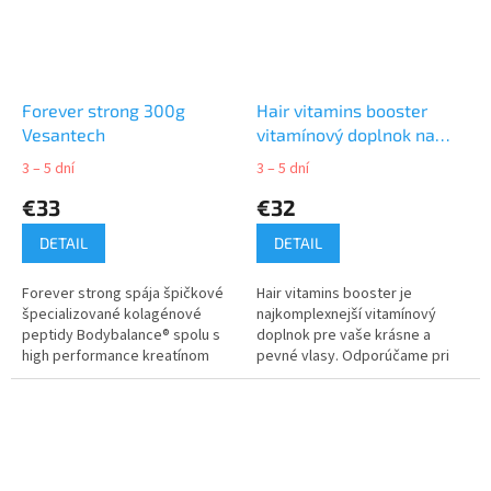
Forever strong 300g
Hair vitamins booster
Vesantech
vitamínový doplnok na
vlasy
3 – 5 dní
3 – 5 dní
€33
€32
DETAIL
DETAIL
Forever strong spája špičkové
Hair vitamins booster je
špecializované kolagénové
najkomplexnejší vitamínový
peptidy Bodybalance® spolu s
doplnok pre vaše krásne a
high performance kreatínom
pevné vlasy. Odporúčame pri
Creapure® pre vysoký výkon
hormonálnej nerovnováhe
súčasnou redukciou tukového
spojenej s vypadávaním vlasov,
tkaniva a...
po pôrode, pri...