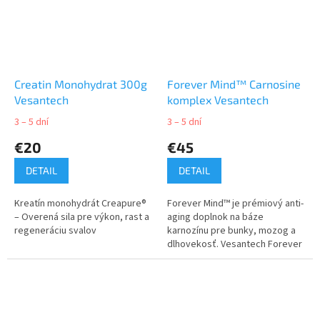
Creatin Monohydrat 300g
Forever Mind™ Carnosine
Vesantech
komplex Vesantech
3 – 5 dní
3 – 5 dní
€20
€45
DETAIL
DETAIL
Kreatín monohydrát Creapure®
Forever Mind™ je prémiový anti-
– Overená sila pre výkon, rast a
aging doplnok na báze
regeneráciu svalov
karnozínu pre bunky, mozog a
dlhovekosť. Vesantech Forever
Mind™ Carnosine komplex
vytvoril team Vesantech
laboratories v...