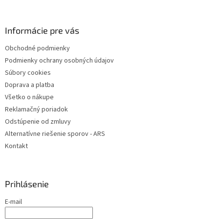
a
c
á
n
i
p
i
e
ä
Informácie pre vás
e
p
t
r
Obchodné podmienky
i
v
Podmienky ochrany osobných údajov
e
k
y
Súbory cookies
v
Doprava a platba
ý
Všetko o nákupe
p
i
Reklamačný poriadok
s
Odstúpenie od zmluvy
u
Alternatívne riešenie sporov - ARS
Kontakt
Prihlásenie
E-mail