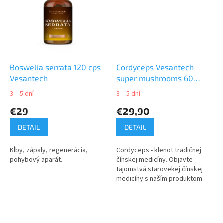
Boswelia serrata 120 cps
Cordyceps Vesantech
Vesantech
super mushrooms 60
kapsúl
3 – 5 dní
3 – 5 dní
€29
€29,90
DETAIL
DETAIL
Kĺby, zápaly, regenerácia,
Cordyceps - klenot tradičnej
pohybový aparát.
čínskej medicíny. Objavte
tajomstvá starovekej čínskej
medicíny s naším produktom
Cordyceps od spoločnosti
Vesantech laboratories.