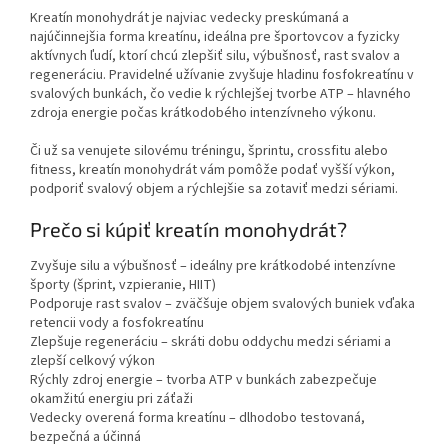
Kreatín monohydrát je najviac vedecky preskúmaná a
najúčinnejšia forma kreatínu, ideálna pre športovcov a fyzicky
aktívnych ľudí, ktorí chcú zlepšiť silu, výbušnosť, rast svalov a
regeneráciu. Pravidelné užívanie zvyšuje hladinu fosfokreatínu v
svalových bunkách, čo vedie k rýchlejšej tvorbe ATP – hlavného
zdroja energie počas krátkodobého intenzívneho výkonu.
Či už sa venujete silovému tréningu, šprintu, crossfitu alebo
fitness, kreatín monohydrát vám pomôže podať vyšší výkon,
podporiť svalový objem a rýchlejšie sa zotaviť medzi sériami.
Prečo si kúpiť kreatín monohydrát?
Zvyšuje silu a výbušnosť – ideálny pre krátkodobé intenzívne
športy (šprint, vzpieranie, HIIT)
Podporuje rast svalov – zväčšuje objem svalových buniek vďaka
retencii vody a fosfokreatínu
Zlepšuje regeneráciu – skráti dobu oddychu medzi sériami a
zlepší celkový výkon
Rýchly zdroj energie – tvorba ATP v bunkách zabezpečuje
okamžitú energiu pri záťaži
Vedecky overená forma kreatínu – dlhodobo testovaná,
bezpečná a účinná