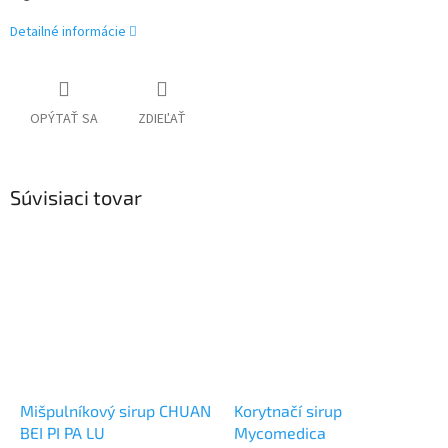
Detailné informácie
OPÝTAŤ SA
ZDIEĽAŤ
Súvisiaci tovar
Mišpulníkový sirup CHUAN
Korytnačí sirup
BEI PI PA LU
Mycomedica