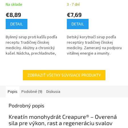
Na sklade
3 - 7 dní
€8,89
€7,69
DETAIL
DETAIL
Bylinný sirup proti kašľu podľa
Detský korytnačí sirup podľa
receptu Tradičnej čínskej
receptúry tradičnej čínskej
medicíny. Akútny a chronický
medicíny. Zameraný na podporu
kašel. Nádcha, prechladnutie,
vitálnej energie a imunity.
pľúca, priedušky.
Vhodný v obdobiach
rekonvalescencie.
ZOBRAZIŤ VŠETKY SÚVISIACE PRODUKTY
Popis
Podobné (9)
Diskusia
Podrobný popis
Kreatín monohydrát Creapure® – Overená
sila pre výkon, rast a regeneráciu svalov