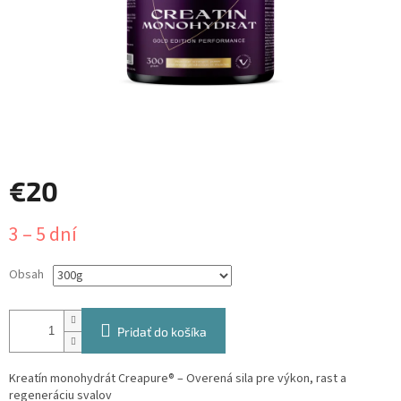
€20
Jednotková
3 – 5 dní
cena:
Obsah
Pridať do košíka
Kreatín monohydrát Creapure® – Overená sila pre výkon, rast a
regeneráciu svalov