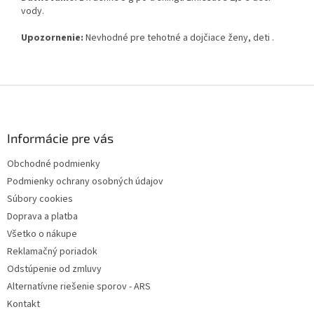
vody.
Upozornenie:
Nevhodné pre tehotné a dojčiace ženy, deti .
Z
á
p
ä
Informácie pre vás
t
Obchodné podmienky
i
Podmienky ochrany osobných údajov
e
Súbory cookies
Doprava a platba
Všetko o nákupe
Reklamačný poriadok
Odstúpenie od zmluvy
Alternatívne riešenie sporov - ARS
Kontakt