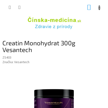
Prejsť
NÁKUP
na
obsah
KOŠÍK
Creatin Monohydrat 300g
Vesantech
ZS403
Značka:
Vesantech