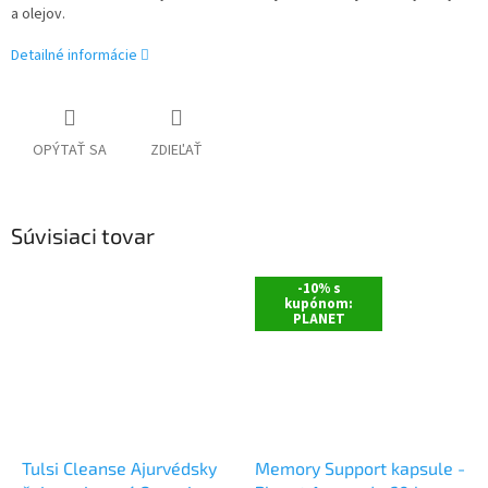
a olejov.
Detailné informácie
OPÝTAŤ SA
ZDIEĽAŤ
Súvisiaci tovar
-10% s
kupónom:
PLANET
Tulsi Cleanse Ajurvédsky
Memory Support kapsule -