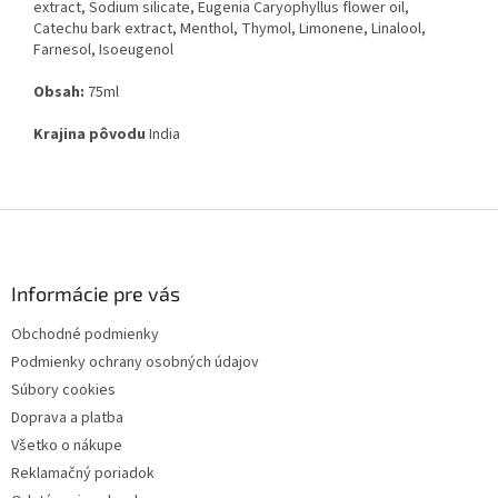
extract, Sodium silicate, Eugenia Caryophyllus flower oil,
Catechu bark extract, Menthol, Thymol, Limonene, Linalool,
Farnesol, Isoeugenol
Obsah:
75ml
Krajina pôvodu
India
Z
á
p
ä
Informácie pre vás
t
Obchodné podmienky
i
Podmienky ochrany osobných údajov
e
Súbory cookies
Doprava a platba
Všetko o nákupe
Reklamačný poriadok