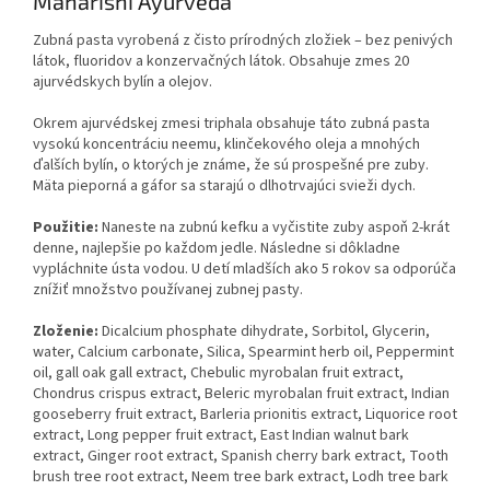
Maharishi Ayurveda
Zubná pasta vyrobená z čisto prírodných zložiek – bez penivých
látok, fluoridov a konzervačných látok. Obsahuje zmes 20
ajurvédskych bylín a olejov.
Okrem ajurvédskej zmesi triphala obsahuje táto zubná pasta
vysokú koncentráciu neemu, klinčekového oleja a mnohých
ďalších bylín, o ktorých je známe, že sú prospešné pre zuby.
Mäta pieporná a gáfor sa starajú o dlhotrvajúci svieži dych.
Použitie:
Naneste na zubnú kefku a vyčistite zuby aspoň 2-krát
denne, najlepšie po každom jedle. Následne si dôkladne
vypláchnite ústa vodou. U detí mladších ako 5 rokov sa odporúča
znížiť množstvo používanej zubnej pasty.
Zloženie:
Dicalcium phosphate dihydrate, Sorbitol, Glycerin,
water, Calcium carbonate, Silica, Spearmint herb oil, Peppermint
oil, gall oak gall extract, Chebulic myrobalan fruit extract,
Chondrus crispus extract, Beleric myrobalan fruit extract, Indian
gooseberry fruit extract, Barleria prionitis extract, Liquorice root
extract, Long pepper fruit extract, East Indian walnut bark
extract, Ginger root extract, Spanish cherry bark extract, Tooth
brush tree root extract, Neem tree bark extract, Lodh tree bark