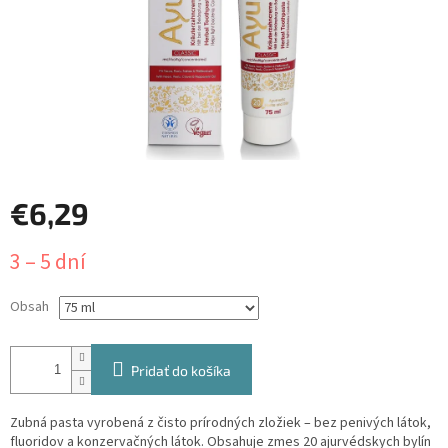
€6,29
Jednotková
3 – 5 dní
cena:
Obsah
Pridať do košíka
Zubná pasta vyrobená z čisto prírodných zložiek – bez penivých látok,
fluoridov a konzervačných látok. Obsahuje zmes 20 ajurvédskych bylín