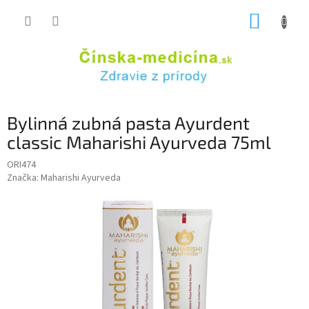
Prejsť
NÁKUP
na
obsah
KOŠÍK
Bylinná zubná pasta Ayurdent
classic Maharishi Ayurveda 75ml
ORI474
Značka:
Maharishi Ayurveda