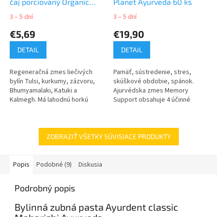
čaj porciovaný Organic
Planet Ayurveda 60 ks
India 25 vreciek
3 – 5 dní
3 – 5 dní
€5,69
€19,90
DETAIL
DETAIL
Regeneračná zmes liečivých
Pamäť, sústredenie, stres,
bylín Tulsi, kurkumy, zázvoru,
skúškové obdobie, spánok.
Bhumyamalaki, Katuki a
Ajurvédska zmes Memory
Kalmegh. Má lahodnú horkú
Support obsahuje 4 účinné
chuť, podporuje zdravý
byliny na podporu pamäte,
detoxikačný proces tela
podporu sústredenia, podporu
optimalizáciou funkcií...
pri strese a úzkosti...
ZOBRAZIŤ VŠETKY SÚVISIACE PRODUKTY
Popis
Podobné (9)
Diskusia
Podrobný popis
Bylinná zubná pasta Ayurdent classic