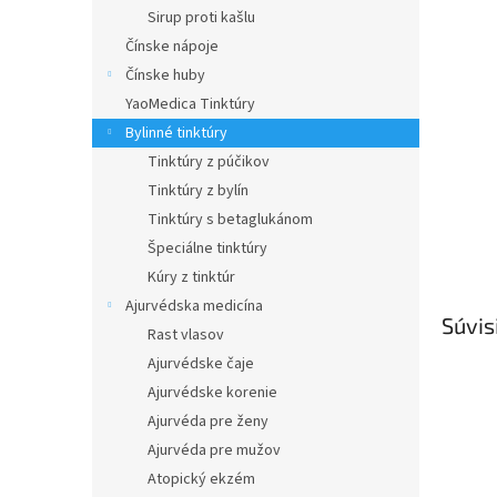
Sirup proti kašlu
Čínske nápoje
Čínske huby
YaoMedica Tinktúry
Bylinné tinktúry
Tinktúry z púčikov
Tinktúry z bylín
Tinktúry s betaglukánom
Špeciálne tinktúry
Kúry z tinktúr
Ajurvédska medicína
Súvis
Rast vlasov
Ajurvédske čaje
Ajurvédske korenie
Ajurvéda pre ženy
Ajurvéda pre mužov
Atopický ekzém