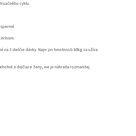
truačného cyklu.
 spermií.
cerínom.
 na 3 dielčie dávky. Napr. pri hmotnosti 60kg sa užíva
ehotné a dojčiace ženy, nie je náhrada rozmanitej