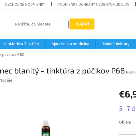
OBCHODNÉ PODMIENKY
PODMIENKY OCHRANY OSOBNÝCH ÚDAJOV
HĽADAŤ
YaoMedica Tinktúry
Ajurvédska medicína
Bylinné tinktúry
 z púčikov P68
nec blanitý - tinktúra z púčikov P68
NAD0
Naděje
€6,
Jednotk
5 - 7 d
cena:
Objem