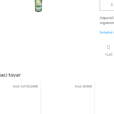
Odporúča 
organizm
Detailné 
TLAČ
iaci tovar
Kód:
OATB2069E
Kód:
N0906