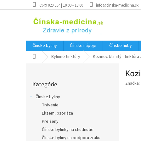
Prejsť
0949 020 054 | 10:00 - 18:00
info@cinska-medicina.sk
na
obsah
Čínske byliny
Čínske nápoje
Čínske huby
Domov
Bylinné tinktúry
Kozinec blanitý - tinktúra
B
Kozi
o
Preskočiť
č
Značka:
Kategórie
kategórie
n
ý
Čínske byliny
p
Trávenie
a
Ekzém, psoriáza
n
e
Pre ženy
l
Čínske bylinky na chudnutie
Čínske byliny na podporu zraku