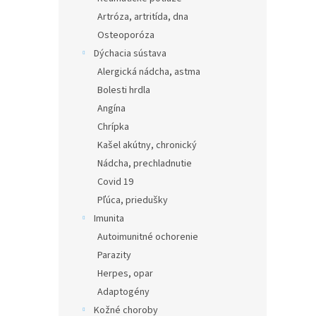
Artróza, artritída, dna
Osteoporóza
Dýchacia sústava
Alergická nádcha, astma
Bolesti hrdla
Angína
Chrípka
Kašel akútny, chronický
Nádcha, prechladnutie
Covid 19
Pľúca, priedušky
Imunita
Autoimunitné ochorenie
Parazity
Herpes, opar
Adaptogény
Kožné choroby