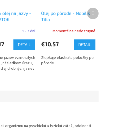
Ďalší
 olej na jazvy -
Olej po pôrode - Nobilis
produkt
 ATOK
Tilia
5 - 7 dní
Momentálne nedostupné
17
€10,57
DETAIL
DETAIL
ie jaziev vzniknutých
Zlepšuje elasticitu pokožky po
i, následkom úrazu,
pôrode.
ad aj drobných jaziev
cii organizmu na psychickú a fyzickú záťaž, odolnosti