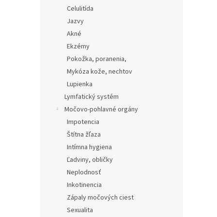
Celulitída
Jazvy
Akné
Ekzémy
Pokožka, poranenia,
Mykóza kože, nechtov
Lupienka
Lymfatický systém
Močovo-pohlavné orgány
Impotencia
Štítna žľaza
Intímna hygiena
Ľadviny, obličky
Neplodnosť
Inkotinencia
Zápaly močových ciest
Sexualita