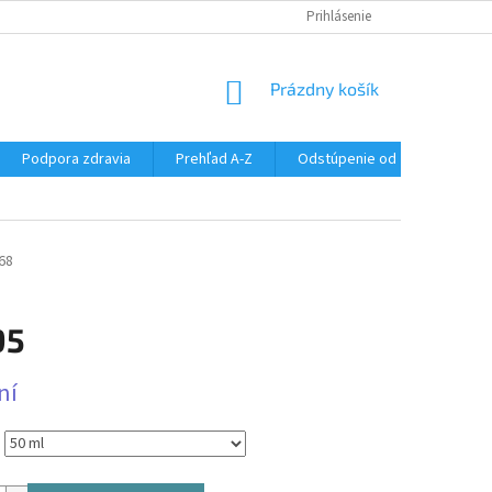
SÚBORY COOKIES
DOPRAVA A PLATBA
Prihlásenie
VŠETKO O NÁKUPE
NÁKUPNÝ
Prázdny košík
KOŠÍK
Podpora zdravia
Prehľad A-Z
Odstúpenie od zmluvy
68
95
ová
ní