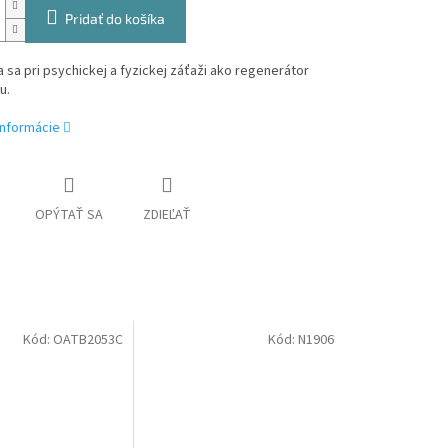
Pridať do košíka
sa pri psychickej a fyzickej záťaži ako regenerátor
u.
informácie
OPÝTAŤ SA
ZDIEĽAŤ
Kód:
OATB2053C
Kód:
N1906