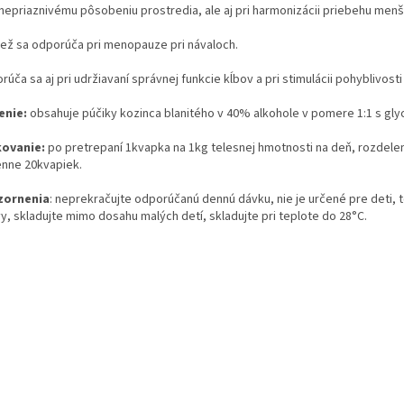
 nepriaznivému pôsobeniu prostredia, ale aj pri harmonizácii priebehu menš
iež sa odporúča pri menopauze pri návaloch.
úča sa aj pri udržiavaní správnej funkcie kĺbov a pri stimulácii pohyblivosti
enie:
obsahuje púčiky kozinca blanitého v 40% alkohole v pomere 1:1 s gly
kovanie:
po pretrepaní 1kvapka na 1kg telesnej hmotnosti na deň, rozdelené
enne 20kvapiek.
zornenia
: neprekračujte odporúčanú dennú dávku, nie je určené pre deti, t
y, skladujte mimo dosahu malých detí, skladujte pri teplote do 28°C.