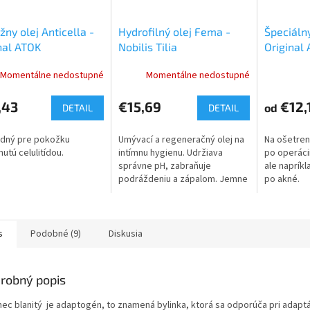
ny olej Anticella -
Hydrofilný olej Fema -
Špeciálny
nal ATOK
Nobilis Tilia
Original
Momentálne nedostupné
Momentálne nedostupné
,43
€15,69
€12,
od
DETAIL
DETAIL
odný pre pokožku
Umývací a regeneračný olej na
Na ošetren
nutú celulitídou.
intímnu hygienu. Udržiava
po operáci
správne pH, zabraňuje
ale napríkl
podráždeniu a zápalom. Jemne
po akné.
čistí a ošetruje intímne partie s
antiseptickým účinkom Tea
tree oleja.
s
Podobné (9)
Diskusia
robný popis
nec blanitý je adaptogén, to znamená bylinka, ktorá sa odporúča pri adaptá