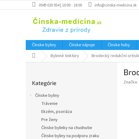
Prejsť
0949 020 054 | 10:00 - 18:00
info@cinska-medicina.sk
na
obsah
Čínske byliny
Čínske nápoje
Čínske huby
Domov
Bylinné tinktúry
Brodecký redukční ortislim
B
Brod
o
Preskočiť
č
Značka:
Kategórie
kategórie
n
ý
Čínske byliny
p
Trávenie
a
Ekzém, psoriáza
n
e
Pre ženy
l
Čínske bylinky na chudnutie
Čínske byliny na podporu zraku