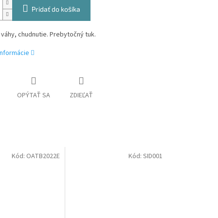
Pridať do košíka
váhy, chudnutie. Prebytočný tuk.
informácie
OPÝTAŤ SA
ZDIEĽAŤ
Kód:
OATB2022E
Kód:
SID001