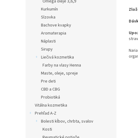
Omega oleje 3,6,9
Kurkumín
Zlož
Slzovka
Dávk
Bachove kvapky
Upo
Aromaterapia
strav
Náplasti
Sirupy
Nari
orga
Liečivá kozmetika
Farby na vlasy Henna
Maste, oleje, spreje
Pre deti
CBD a CBG
Probiotiká
Vitálna kozmetika
Prehľad A-Z
Bolesti kĺbov, chrbta, svalov
Kosti
Reumatické potiaže