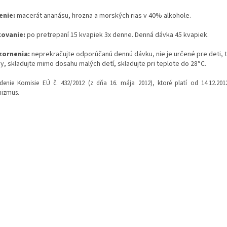
enie:
macerát ananásu, hrozna a morských rias v 40% alkohole.
ovanie:
po pretrepaní 15 kvapiek 3x denne. Denná dávka 45 kvapiek.
zornenia:
neprekračujte odporúčanú dennú dávku, nie je určené pre deti, t
y, skladujte mimo dosahu malých detí, skladujte pri teplote do 28°C.
adenie Komisie EÚ č. 432/2012 (z dňa 16. mája 2012), ktoré platí od 14.12.
nizmus.