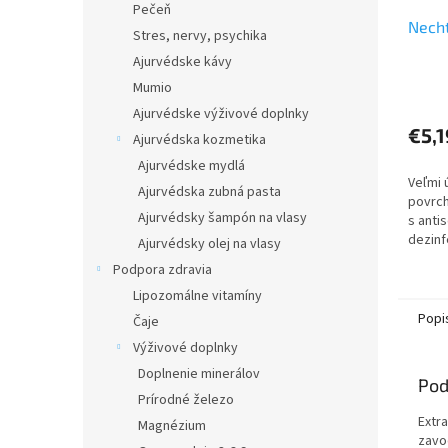
Pečeň
Necht
Stres, nervy, psychika
Ajurvédske kávy
Mumio
Ajurvédske výživové doplnky
€5,1
Ajurvédska kozmetika
Ajurvédske mydlá
Veľmi 
Ajurvédska zubná pasta
povrc
Ajurvédsky šampón na vlasy
s anti
dezinf
Ajurvédsky olej na vlasy
hojí d
Podpora zdravia
rezné 
Lipozomálne vitamíny
bodnut
Popi
Čaje
Výživové doplnky
Doplnenie minerálov
Pod
Prírodné železo
Extr
Magnézium
zavo