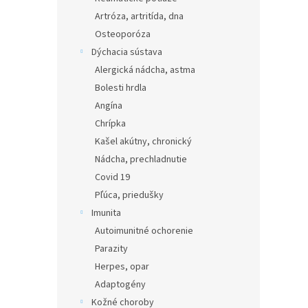
Artróza, artritída, dna
Osteoporóza
Dýchacia sústava
Alergická nádcha, astma
Bolesti hrdla
Angína
Chrípka
Kašel akútny, chronický
Nádcha, prechladnutie
Covid 19
Pľúca, priedušky
Imunita
Autoimunitné ochorenie
Parazity
Herpes, opar
Adaptogény
Kožné choroby