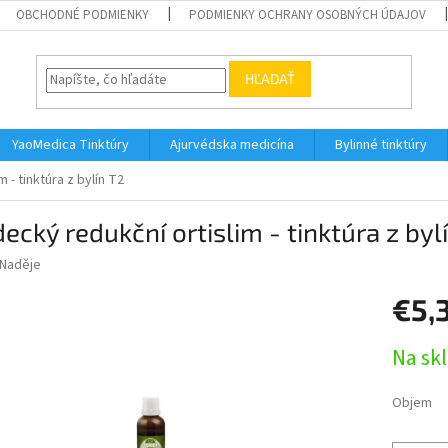
OBCHODNÉ PODMIENKY
PODMIENKY OCHRANY OSOBNÝCH ÚDAJOV
HĽADAŤ
YaoMedica Tinktúry
Ajurvédska medicína
Bylinné tinktúry
 - tinktúra z bylín T2
ecký redukční ortislim - tinktúra z byl
Naděje
€5,
Jednotk
Na sk
cena:
Objem