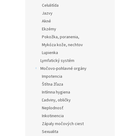
Celulitída
Jazvy
Akné
Ekzémy
Pokožka, poranenia,
Mykóza kože, nechtov
Lupienka
Lymfatický systém
Močovo-pohlavné orgány
Impotencia
Štítna žľaza
Intímna hygiena
Ľadviny, obličky
Neplodnosť
Inkotinencia
Zápaly močových ciest
Sexualita