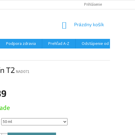
SÚBORY COOKIES
DOPRAVA A PLATBA
Prihlásenie
VŠETKO O NÁKUPE
NÁKUPNÝ
Prázdny košík
KOŠÍK
Podpora zdravia
Prehľad A-Z
Odstúpenie od zmluvy
ín T2
NAD071
39
ová
lade