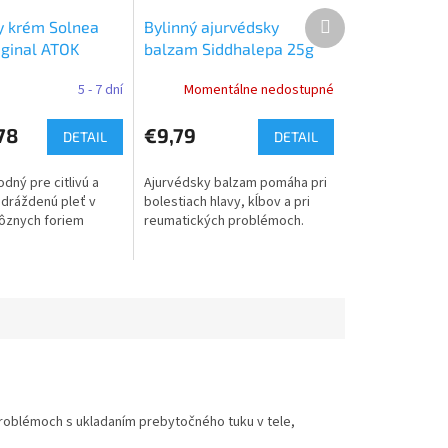
Ďalší
y krém Solnea
Bylinný ajurvédsky
produkt
iginal ATOK
balzam Siddhalepa 25g
5 - 7 dní
Momentálne nedostupné
78
€9,79
DETAIL
DETAIL
dný pre citlivú a
Ajurvédsky balzam pomáha pri
dráždenú pleť v
bolestiach hlavy, kĺbov a pri
ôznych foriem
reumatických problémoch.
 problémoch s ukladaním prebytočného tuku v tele,