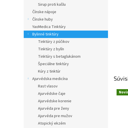
Sirup proti kašlu
Čínske nápoje
Čínske huby
YaoMedica Tinktúry
Bylinné tinktúry
Tinktúry z púčikov
Tinktúry z bylín
Tinktúry s betaglukánom
Špeciálne tinktúry
Kúry z tinktúr
Súvis
Ajurvédska medicína
Rast vlasov
Novi
Ajurvédske čaje
Ajurvédske korenie
Ajurvéda pre ženy
Ajurvéda pre mužov
Atopický ekzém