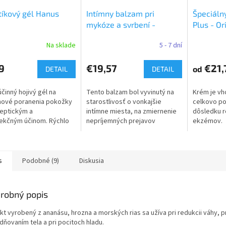
íkový gél Hanus
Intímny balzam pri
Špeciáln
mykóze a svrbení -
Plus - Or
Original ATOK
Na sklade
5 - 7 dní
9
€19,57
€21,
od
DETAIL
DETAIL
účinný hojivý gél na
Tento balzam bol vyvinutý na
Krém je vho
hové poranenia pokožky
starostlivosť o vonkajšie
celkovo po
septickým a
intímne miesta, na zmiernenie
dôsledku r
ekčným účinom. Rýchlo
nepríjemných prejavov
ekzémov.
robné oderky, poranenia,
sprevádzajúcich mykózy.
rany, popáleniny,
ia hmyzom,...
s
Podobné (9)
Diskusia
robný popis
akt vyrobený z ananásu, hrozna a morských rias sa užíva pri redukcii váhy,
dňovaním tela a pri pocitoch hladu.