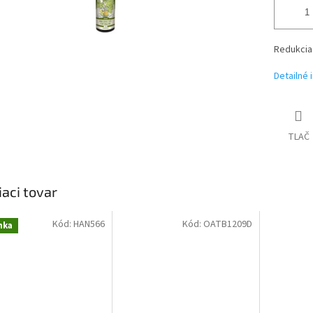
Redukcia 
Detailné 
TLAČ
iaci tovar
Kód:
HAN566
Kód:
OATB1209D
nka