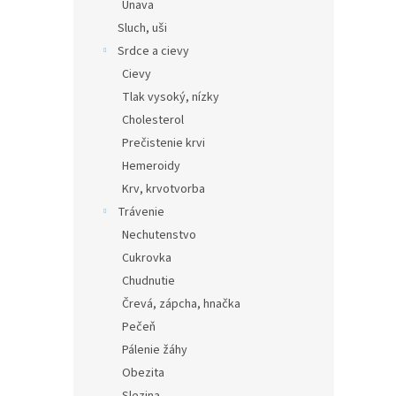
Únava
Sluch, uši
Srdce a cievy
Cievy
Tlak vysoký, nízky
Cholesterol
Prečistenie krvi
Hemeroidy
Krv, krvotvorba
Trávenie
Nechutenstvo
Cukrovka
Chudnutie
Črevá, zápcha, hnačka
Pečeň
Pálenie žáhy
Obezita