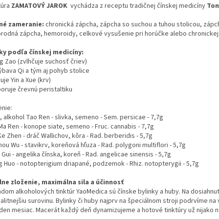
túra
ZAMATOVÝ JAROK
vychádza z receptu tradičnej čínskej medicíny
Ton
né zameranie:
chronická zápcha, zápcha so suchou a tuhou stolicou, zápch
rodná zápcha, hemoroidy, celkové vysušenie pri horúčke alebo chronickej
ky podľa čínskej medicíny:
g Zao (zvlhčuje suchosť čriev)
ýbava Qi a tým aj pohyb stolice
uje Yin a Xue (krv)
oruje črevnú peristaltiku
enie:
 alkohol Tao Ren - slivka, semeno - Sem. persicae - 7,7g
Ma Ren - konope siate, semeno - Fruc. cannabis - 7,7g
e Zhen - dráč Wallichov, kôra - Rad. berberidis - 5,7g
ou Wu - stavikrv, koreňová hľuza - Rad. polygoni multiflori - 5,7g
Gui - angelika čínska, koreň - Rad. angelicae sinensis - 5,7g
g Huo - notopterigium driapané, podzemok - Rhiz. notopterygii - 5,7g
lne zloženie, maximálna sila a účinnosť
adom alkoholových tinktúr YaoMedica sú čínske bylinky a huby. Na dosiahnut
alitnejšiu surovinu. Bylinky či huby najprv na špeciálnom stroji podrvíme n
eden mesiac. Macerát každý deň dynamizujeme a hotové tinktúry už nijako n