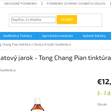
OBCHODNÉ PODMIENKY
PODMIENKY OCHRANY OSOBNÝCH ÚDAJOV
HĽADAŤ
YaoMedica Tinktúry
Ajurvédska medicína
Bylinné tinktúry
 Chang Pian tinktúra z čínskych bylín YaoMedica
tový jarok - Tong Chang Pian tinktúra
YaoMedica
€12
Jednotk
3 - 7 d
cena:
Obsah