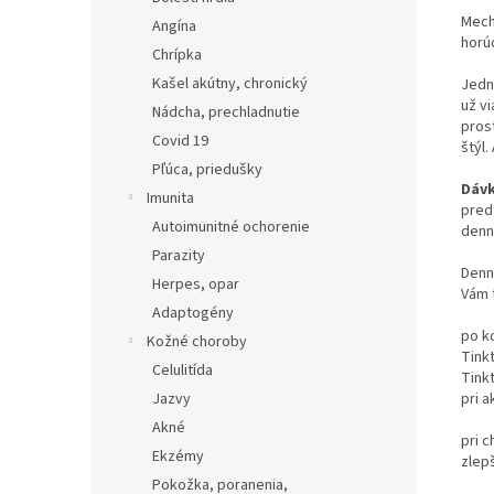
Mech
Angína
horúc
Chrípka
Kašel akútny, chronický
Jedn
už v
Nádcha, prechladnutie
pros
Covid 19
štýl.
Pľúca, priedušky
Dáv
Imunita
pred
Autoimunitné ochorenie
denn
Parazity
Dennú
Herpes, opar
Vám t
Adaptogény
po k
Kožné choroby
Tink
Celulitída
Tink
Jazvy
pri 
Akné
pri 
Ekzémy
zlep
Pokožka, poranenia,