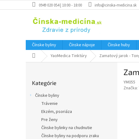
Prejsť
0949 020 054 | 10:00 - 18:00
info@cinska-medicina.sk
na
obsah
Čínske byliny
Čínske nápoje
Čínske huby
Domov
YaoMedica Tinktúry
Zamatový jarok - Tong
B
Zama
o
Preskočiť
č
YM055
Kategórie
kategórie
n
Značka:
ý
Čínske byliny
p
Trávenie
a
Ekzém, psoriáza
n
e
Pre ženy
l
Čínske bylinky na chudnutie
Čínske byliny na podporu zraku