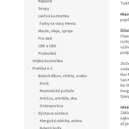
Náplasti
Tink
Sirupy
Hlav
Liečivá kozmetika
popô
Farby na vlasy Henna
Účin
Maste, oleje, spreje
Chan
Pre deti
rozh
CBD a CBG
vyživ
podp
Probiotiká
Vitálna kozmetika
Zlož
Prehľad A-Z
voda,
Huo 
Bolesti kĺbov, chrbta, svalov
San K
Kosti
He Sh
Reumatické potiaže
Dang 
Qian
Artróza, artritída, dna
Osteoporóza
Ideá
Zákl
Dýchacia sústava
najkv
Alergická nádcha, astma
až j
Bolesti hrdla