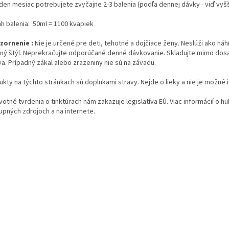
eden mesiac potrebujete zvyčajne 2-3 balenia (podľa dennej dávky - viď vyš
h balenia: 50ml = 1100 kvapiek
zornenie :
Nie je určené pre deti, tehotné a dojčiace ženy. Neslúži ako ná
tný štýl. Neprekračujte odporúčané denné dávkovanie. Skladujte mimo dosah
va. Prípadný zákal alebo zrazeniny nie sú na závadu.
ukty na týchto stránkach sú doplnkami stravy. Nejde o lieky a nie je možné 
otné tvrdenia o tinktúrach nám zakazuje legislatíva EÚ. Viac informácií o 
upných zdrojoch a na internete.