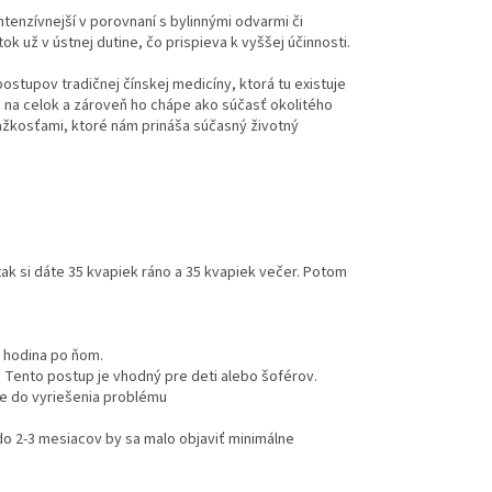
tenzívnejší v porovnaní s bylinnými odvarmi či
ok už v ústnej dutine, čo prispieva k vyššej účinnosti.
stupov tradičnej čínskej medicíny, ktorá tu existuje
ko na celok a zároveň ho chápe ako súčasť okolitého
ažkosťami, ktoré nám prináša súčasný životný
 tak si dáte 35 kvapiek ráno a 35 kvapiek večer. Potom
na hodina po ňom.
. Tento postup je vhodný pre deti alebo šoférov.
ne do vyriešenia problému
do 2-3 mesiacov by sa malo objaviť minimálne