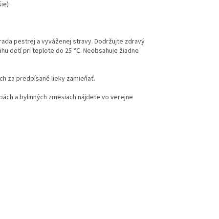
šie)
hrada pestrej a vyváženej stravy. Dodržujte zdravý
u detí pri teplote do 25 °C. Neobsahuje žiadne
ich za predpísané lieky zamieňať.
hubách a bylinných zmesiach nájdete vo verejne