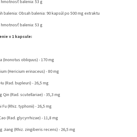
á hmotnosť balenia: 53 g
h balenia: Obsah balenia: 90 kapsúl po 500 mg extraktu
á hmotnosť balenia: 53 g
enie v 1 kapsule:
a (Inonotus obliquus) - 170 mg
cium (Hericium erinaceus) - 80 mg
Hu (Rad. bupleuri) - 26,5 mg
 Qin (Rad. scutellariae) - 35,3 mg
i Fu (Rhiz. typhonii) - 26,5 mg
ao (Rad. glycyrrhizae) - 11,8 mg
 Jiang (Rhiz. zingiberis recens) - 26,5 mg