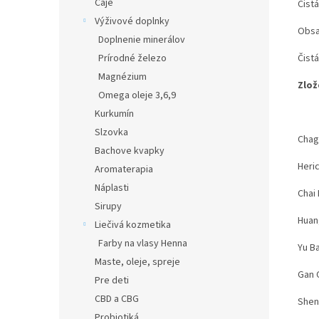
Čaje
Čist
Výživové doplnky
Obsa
Doplnenie minerálov
Čist
Prírodné železo
Magnézium
Zlož
Omega oleje 3,6,9
Kurkumín
Slzovka
Chag
Bachove kvapky
Heri
Aromaterapia
Náplasti
Chai 
Sirupy
Huang
Liečivá kozmetika
Farby na vlasy Henna
Yu Ba
Maste, oleje, spreje
Gan C
Pre deti
CBD a CBG
Sheng
Probiotiká