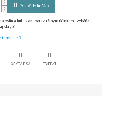
Pridať do košíka
a bylín a húb s antiparazitárnym účinkom - vyháňa
aj skryté.
informácie
OPÝTAŤ SA
ZDIEĽAŤ