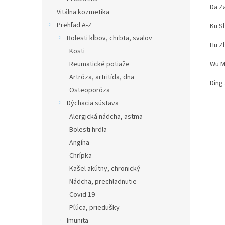
Da Za
Vitálna kozmetika
Prehľad A-Z
Ku S
Bolesti kĺbov, chrbta, svalov
Hu Zh
Kosti
Wu M
Reumatické potiaže
Artróza, artritída, dna
Ding 
Osteoporóza
Dýchacia sústava
Alergická nádcha, astma
Bolesti hrdla
Angína
Chrípka
Kašel akútny, chronický
Nádcha, prechladnutie
Covid 19
Pľúca, priedušky
Imunita