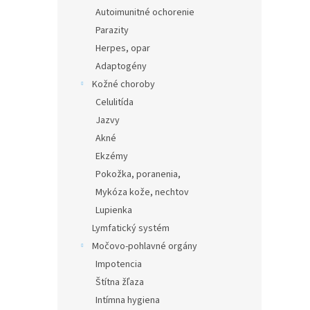
Autoimunitné ochorenie
Parazity
Herpes, opar
Adaptogény
Kožné choroby
Celulitída
Jazvy
Akné
Ekzémy
Pokožka, poranenia,
Mykóza kože, nechtov
Lupienka
Lymfatický systém
Močovo-pohlavné orgány
Impotencia
Štítna žľaza
Intímna hygiena