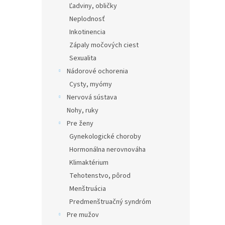
Ľadviny, obličky
Neplodnosť
Inkotinencia
Zápaly močových ciest
Sexualita
Nádorové ochorenia
Cysty, myómy
Nervová sústava
Nohy, ruky
Pre ženy
Gynekologické choroby
Hormonálna nerovnováha
Klimaktérium
Tehotenstvo, pôrod
Menštruácia
Predmenštruačný syndróm
Pre mužov