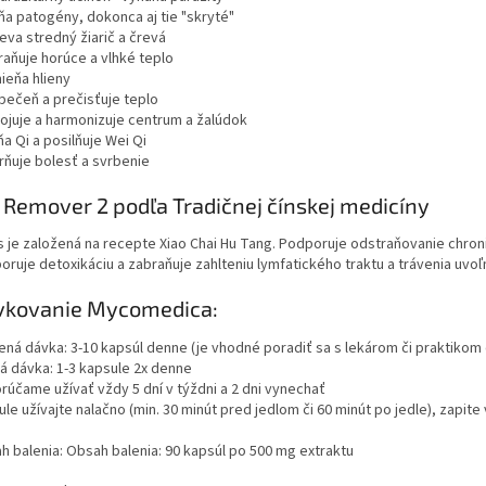
ňa patogény, dokonca aj tie "skryté"
eva stredný žiarič a črevá
raňuje horúce a vlhké teplo
ieňa hlieny
 pečeň a prečisťuje teplo
ojuje a harmonizuje centrum a žalúdok
a Qi a posilňuje Wei Qi
rňuje bolesť a svrbenie
Remover 2 podľa Tradičnej čínskej medicíny
 je založená na recepte Xiao Chai Hu Tang. Podporuje odstraňovanie chroni
oruje detoxikáciu a zabraňuje zahlteniu lymfatického traktu a trávenia uvoľ
vkovanie Mycomedica:
ená dávka: 3-10 kapsúl denne (je vhodné poradiť sa s lekárom či praktikom 
á dávka: 1-3 kapsule 2x denne
rúčame užívať vždy 5 dní v týždni a 2 dni vynechať
ule užívajte nalačno (min. 30 minút pred jedlom či 60 minút po jedle), zap
h balenia: Obsah balenia: 90 kapsúl po 500 mg extraktu