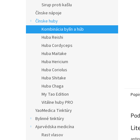
Sirup proti kašlu
Čínske nápoje
Čínske huby
Kombinácia bylín a húb
Huba Reishi
Huba Cordyceps
Huba Maitake
Huba Hericium
Huba Coriolus
Huba Shitake
Huba Chaga
My Tao Edition
Popi
Vitálne huby PRO
YaoMedica Tinktúry
Pod
Bylinné tinktúry
Ajurvédska medicína
Lit
Rast vlasov
antip