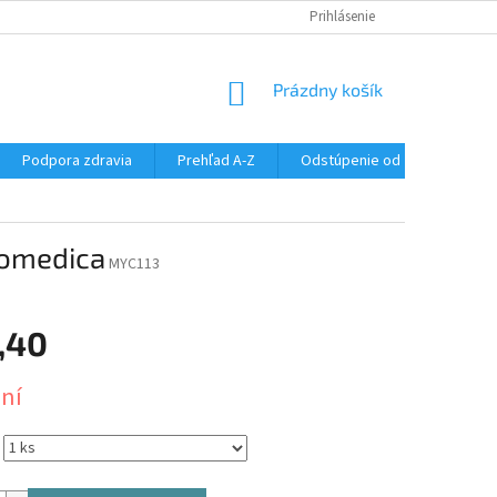
SÚBORY COOKIES
DOPRAVA A PLATBA
Prihlásenie
VŠETKO O NÁKUPE
NÁKUPNÝ
Prázdny košík
KOŠÍK
Podpora zdravia
Prehľad A-Z
Odstúpenie od zmluvy
comedica
MYC113
,40
ová
dní