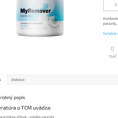
Kombináci
parazity, 
Detailné 
TLAČ
s
Diskusia
robný popis
eratúra o TCM uvádza:
arazitárny účinok - vyháňa parazity