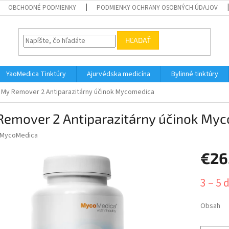
OBCHODNÉ PODMIENKY
PODMIENKY OCHRANY OSOBNÝCH ÚDAJOV
HĽADAŤ
YaoMedica Tinktúry
Ajurvédska medicína
Bylinné tinktúry
My Remover 2 Antiparazitárny účinok Mycomedica
Remover 2 Antiparazitárny účinok My
MycoMedica
€26
Jednotk
3 – 5 
cena:
Obsah