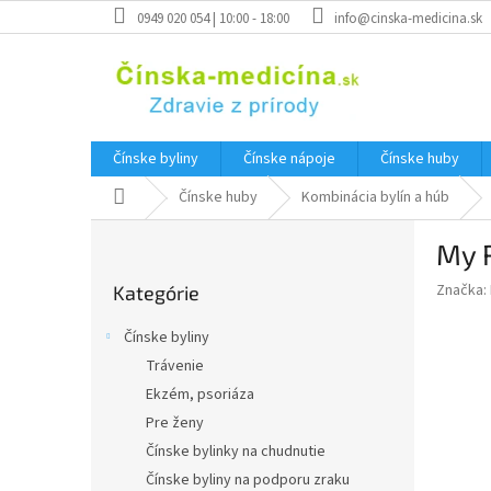
Prejsť
0949 020 054 | 10:00 - 18:00
info@cinska-medicina.sk
na
obsah
Čínske byliny
Čínske nápoje
Čínske huby
Domov
Čínske huby
Kombinácia bylín a húb
B
My 
o
Preskočiť
č
Značka:
Kategórie
kategórie
n
ý
Čínske byliny
p
Trávenie
a
Ekzém, psoriáza
n
e
Pre ženy
l
Čínske bylinky na chudnutie
Čínske byliny na podporu zraku