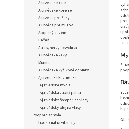
Ajurvédske čaje
vyhá
zahri
Ajurvédske korenie
odst
Ajurvéda pre ženy
prem
Ajurvéda pre mužov
čistí
upok
Atopický ekzém
dopĺň
Pečeň
zmie
Stres, nervy, psychika
My 
Ajurvédske kávy
Mumio
Zmes
Ajurvédske výživové doplnky
podp
Ajurvédska kozmetika
Dá
Ajurvédske mydlá
zvýš
Ajurvédska zubná pasta
bežn
Ajurvédsky šampón na vlasy
odpo
Ajurvédsky olej na vlasy
kaps
Podpora zdravia
Obsa
Lipozomálne vitamíny