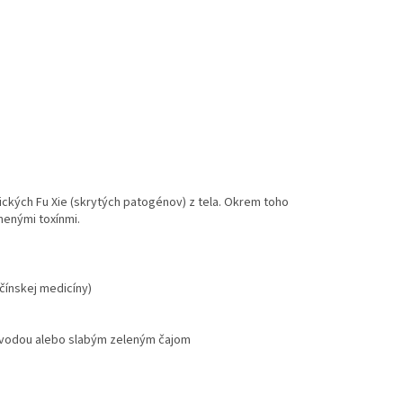
ckých Fu Xie (skrytých patogénov) z tela. Okrem toho
nenými toxínmi.
čínskej medicíny)
ite vodou alebo slabým zeleným čajom