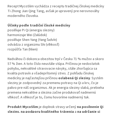
Recept MycoSlim vychádza z receptu tradičnej čínskej medicíny
Ti Zhong Jian Qing Tang, avšak je upravený pre nerovnováhy
moderného človeka.
Účinky podle tradiční čínské medicíny
posilňuje Pi Qi (energiu sleziny)
harmonizuje Wei (žalúdok)
posilňuje Shen Yang (Yang ľadvín)
odvádza z organizmu Shi (vlhkosť)
rozpúšťa Tan (hlien)
Nadváhou či dokonca obezitou trpí v Česku 71 % mužov a skoro
57 % žien. A toto číslo neustále stúpa. Príčinou je nedostatok
pohybu, nekvalitné stravovacie návyky, stále zhoršujúca sa
kvalita potravín a všadeprítomný stres. Z pohľadu čínskej
medicíny je najčastejšou príčinou
oslabená Qi sleziny
. Systém
sleziny je zodpovedný za premenu potravy na Qi a krv, čo je
palivo pre náš organizmus. Ak je energia sleziny slabá, prebieha
premena nekvalitne a slezina začne produkovať nadmernú
vlhkosť. A vlhkosť je to, čomu hovoríme nadmerný tuk.
Produkt MycoSlim
je doplnok stravy určený
na posilnenie Qi
sleziny
,
na podporu kvalitného trávenia
a
na udržanie si