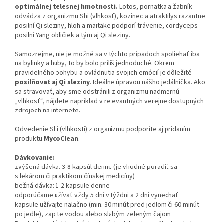
optimálnej telesnej hmotnosti.
Lotos, pornatka a žabník
odvádza z organizmu Shi (vlhkosť), kozinec a atraktilys razantne
posilní Qi sleziny, hloh a maitake podporí trávenie, cordyceps
posilní Yang obličiek a tým aj Qi sleziny.
Samozrejme, nie je možné sa v týchto prípadoch spoliehať iba
na bylinky a huby, to by bolo príliš jednoduché. Okrem
pravidelného pohybu a ovládnutia svojich emócií je dôležité
posilňovať aj Qi sleziny
. Ideálne úpravou nášho jedálnička. Ako
sa stravovať, aby sme odstránili z organizmu nadmernú
„vlhkosť“, nájdete napríklad v relevantných verejne dostupných
zdrojoch na internete.
Odvedenie Shi (vlhkosti) z organizmu podporíte aj pridaním
produktu
MycoClean
.
Dávkovanie:
zvýšená dávka: 3-8 kapsúl denne (je vhodné poradiť sa
s lekárom či praktikom čínskej medicíny)
bežná dávka: 1-2 kapsule denne
odporúčame užívať vždy 5 dní v týždni a 2 dni vynechať
kapsule užívajte nalačno (min. 30 minút pred jedlom či 60 minút
po jedle), zapite vodou alebo slabým zeleným čajom