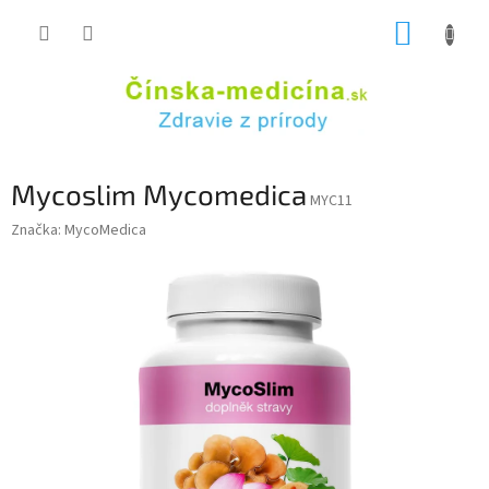
Prejsť
NÁKUP
na
obsah
KOŠÍK
Mycoslim Mycomedica
MYC11
Značka:
MycoMedica