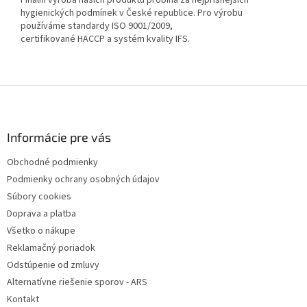
hygienických podmínek v České republice. Pro výrobu
používáme standardy ISO 9001/2009,
certifikované HACCP a systém kvality IFS.
Z
á
p
ä
Informácie pre vás
t
Obchodné podmienky
i
Podmienky ochrany osobných údajov
e
Súbory cookies
Doprava a platba
Všetko o nákupe
Reklamačný poriadok
Odstúpenie od zmluvy
Alternatívne riešenie sporov - ARS
Kontakt