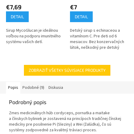
€7,69
€7
DETAIL
DETAIL
Sirup MycoGlucan je ideálnou
Detský sirup s echinaceou a
voľbou na podporu imunitného
vitamínom C. Pre deti od 6
systému vašich detí.
mesiacov. Bez konzervačných
látok, neškodný pre detský
chrup.
ZOBRAZIŤ VŠETKY SÚVISIACE PRODUKTY
Popis
Podobné (9)
Diskusia
Podrobný popis
Zmes medicinálnych húb cordyceps, pornatka a maitake
a čínskych byliniek je zostavená na princípoch tradičnej čínskej
medicíny pre posilnenie Pi (Sleziny) a Wei (žalúdka), čo sú
systémy zodpovedné za kvalitný tráviaci proces.