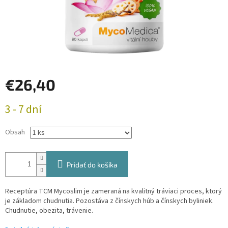
€26,40
Jednotková
3 - 7 dní
cena:
Obsah
Pridať do košíka
Receptúra TCM Mycoslim je zameraná na kvalitný tráviaci proces, ktorý
je základom chudnutia. Pozostáva z čínskych húb a čínskych byliniek.
Chudnutie, obezita, trávenie.