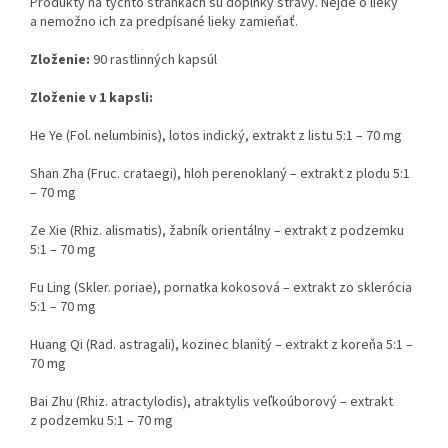
Produkty na týchto stránkach sú doplnky stravy. Nejde o lieky
a nemožno ich za predpísané lieky zamieňať.
Zloženie:
90 rastlinných kapsúl
Zloženie v 1 kapsli:
He Ye (Fol. nelumbinis), lotos indický, extrakt z listu 5:1 – 70 mg
Shan Zha (Fruc. crataegi), hloh perenoklaný – extrakt z plodu 5:1
– 70 mg
Ze Xie (Rhiz. alismatis), žabník orientálny – extrakt z podzemku
5:1 – 70 mg
Fu Ling (Skler. poriae), pornatka kokosová – extrakt zo sklerócia
5:1 – 70 mg
Huang Qi (Rad. astragali), kozinec blanitý – extrakt z koreňa 5:1 –
70 mg
Bai Zhu (Rhiz. atractylodis), atraktylis veľkoúborový – extrakt
z podzemku 5:1 – 70 mg