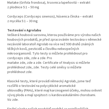
Maitake (Grifola frondosa), trsovnica lupeňovitá – extrakt
z plodnice 5:1 – 50 mg
Cordyceps (Cordyceps sinensis), húsenica čínska – extrakt
z mycélia 5:1 – 30 mg
Testování v Agrolabu
Veškerá houbová surovina, kterou používáme pro výrobu našich
houbových produktů, je před zpracováním testována v německé
nezávislé laboratoři Agrolab na více než 500 druhů známých
těžkých kovů, pesticidů a člověku nebezpečných
mikroorganismů. Tyto testy si můžete prohlédnout pro
cordyceps zde, zde a zde. Pro
maitake zde, zde a zde. Certificate of Analysis si můžete
prohlédnout zde, zde. Testy celé směsy si můžete
prohlédnout zde.
Klasické testy, které provádí německý Agrolab, jsme teď
rozšířili o testování na polycyklické aromatické
uhlovodíky (PAHs), které mají karcinogenní účinky, mohou ovlivnit
vývoj plodu a mají spojitost i s kardiovaskulárními chorobami.
Viz zde.
Finální výroba našich produktů probíhá za nejpřísnějších