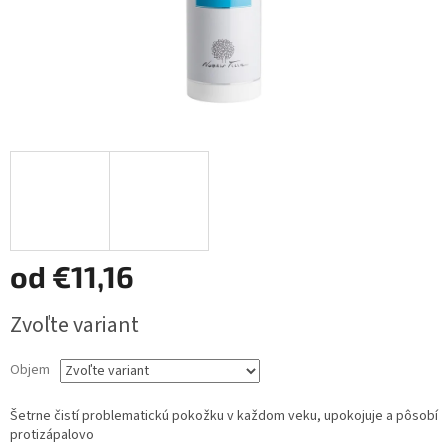
od
€11,16
Jednotková
Zvoľte variant
cena:
Objem
Šetrne čistí problematickú pokožku v každom veku, upokojuje a pôsobí
protizápalovo