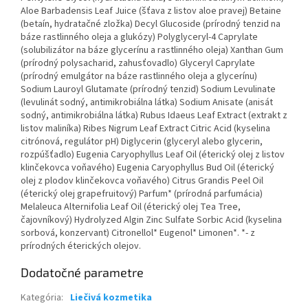
Aloe Barbadensis Leaf Juice (šťava z listov aloe pravej) Betaine
(betaín, hydratačné zložka) Decyl Glucoside (prírodný tenzid na
báze rastlinného oleja a glukózy) Polyglyceryl-4 Caprylate
(solubilizátor na báze glycerínu a rastlinného oleja) Xanthan Gum
(prírodný polysacharid, zahusťovadlo) Glyceryl Caprylate
(prírodný emulgátor na báze rastlinného oleja a glycerínu)
Sodium Lauroyl Glutamate (prírodný tenzid) Sodium Levulinate
(levulinát sodný, antimikrobiálna látka) Sodium Anisate (anisát
sodný, antimikrobiálna látka) Rubus Idaeus Leaf Extract (extrakt z
listov maliníka) Ribes Nigrum Leaf Extract Citric Acid (kyselina
citrónová, regulátor pH) Diglycerin (glyceryl alebo glycerin,
rozpúšťadlo) Eugenia Caryophyllus Leaf Oil (éterický olej z listov
klinčekovca voňavého) Eugenia Caryophyllus Bud Oil (éterický
olej z plodov klinčekovca voňavého) Citrus Grandis Peel Oil
(éterický olej grapefruitový) Parfum* (prírodná parfumácia)
Melaleuca Alternifolia Leaf Oil (éterický olej Tea Tree,
čajovníkový) Hydrolyzed Algin Zinc Sulfate Sorbic Acid (kyselina
sorbová, konzervant) Citronellol* Eugenol* Limonen*. *- z
prírodných éterických olejov.
Dodatočné parametre
Kategória
:
Liečivá kozmetika