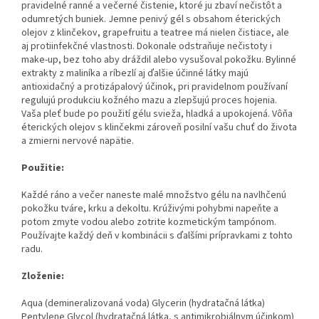
pravidelné ranné a večerné čistenie, ktoré ju zbaví nečistôt a
odumretých buniek. Jemne penivý gél s obsahom éterických
olejov z klinčekov, grapefruitu a teatree má nielen čistiace, ale
aj protiinfekčné vlastnosti. Dokonale odstraňuje nečistoty i
make-up, bez toho aby dráždil alebo vysušoval pokožku. Bylinné
extrakty z maliníka a ríbezlí aj ďalšie účinné látky majú
antioxidačný a protizápalový účinok, pri pravidelnom používaní
regulujú produkciu kožného mazu a zlepšujú proces hojenia.
Vaša pleť bude po použití gélu svieža, hladká a upokojená. Vôňa
éterických olejov s klinčekmi zároveň posilní vašu chuť do života
a zmierni nervové napätie.
Použitie:
Každé ráno a večer naneste malé množstvo gélu na navlhčenú
pokožku tváre, krku a dekoltu. Krúživými pohybmi napeňte a
potom zmyte vodou alebo zotrite kozmetickým tampónom.
Používajte každý deň v kombinácii s ďalšími prípravkami z tohto
radu.
Zloženie:
Aqua (demineralizovaná voda) Glycerin (hydratačná látka)
Pentylene Glycol (hydratačná látka, s antimikrobiálnym účinkom)