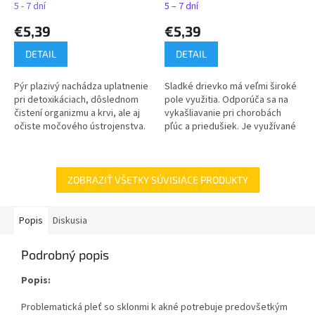
5 - 7 dní
5 – 7 dní
€5,39
€5,39
DETAIL
DETAIL
Pýr plazivý nachádza uplatnenie
Sladké drievko má veľmi široké
pri detoxikáciach, dôslednom
pole využitia. Odporúča sa na
čistení organizmu a krvi, ale aj
vykašliavanie pri chorobách
očiste močového ústrojenstva.
pľúc a priedušiek. Je využívané
aj pri žalúdočných a
dvanástnikových vredoch.
ZOBRAZIŤ VŠETKY SÚVISIACE PRODUKTY
Popis
Diskusia
Podrobný popis
Popis:
Problematická pleť so sklonmi k akné potrebuje predovšetkým