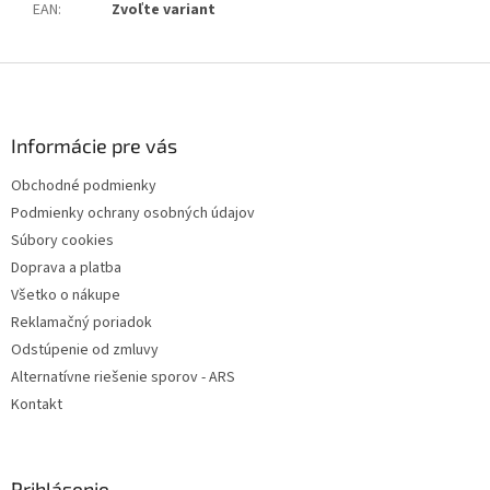
EAN
:
Zvoľte variant
Z
á
p
ä
Informácie pre vás
t
Obchodné podmienky
i
Podmienky ochrany osobných údajov
e
Súbory cookies
Doprava a platba
Všetko o nákupe
Reklamačný poriadok
Odstúpenie od zmluvy
Alternatívne riešenie sporov - ARS
Kontakt
Prihlásenie