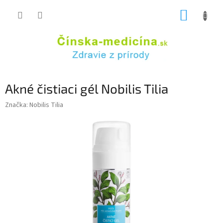
Prejsť
NÁKUP
na
obsah
KOŠÍK
Akné čistiaci gél Nobilis Tilia
Značka:
Nobilis Tilia