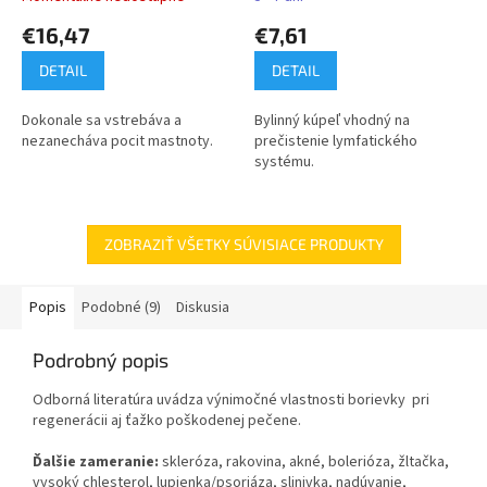
€16,47
€7,61
DETAIL
DETAIL
Dokonale sa vstrebáva a
Bylinný kúpeľ vhodný na
nezanecháva pocit mastnoty.
prečistenie lymfatického
systému.
ZOBRAZIŤ VŠETKY SÚVISIACE PRODUKTY
Popis
Podobné (9)
Diskusia
Podrobný popis
Odborná literatúra uvádza výnimočné vlastnosti borievky pri
regenerácii aj ťažko poškodenej pečene.
Ďalšie zameranie:
skleróza, rakovina, akné, bolerióza, žltačka,
vysoký chlesterol, lupienka/psoriáza, slinivka, nadúvanie,