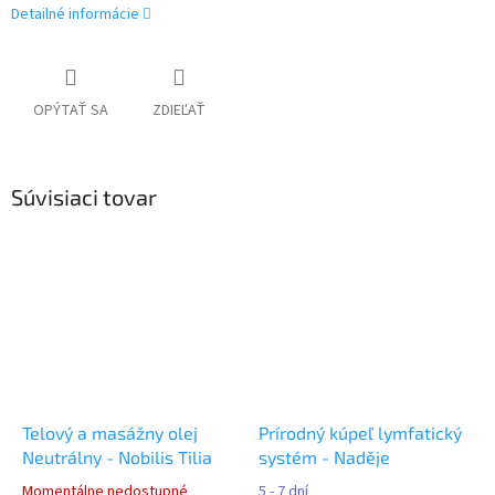
Detailné informácie
OPÝTAŤ SA
ZDIEĽAŤ
Súvisiaci tovar
Telový a masážny olej
Prírodný kúpeľ lymfatický
Neutrálny - Nobilis Tilia
systém - Naděje
Momentálne nedostupné
5 - 7 dní