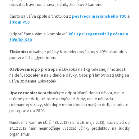
obezita, trávenie, únava, žlčník, žlčníkové kamene
Často sa užíva spolu s tinktúrou z
pestreca mariánskeho T30
a
žitom P50
Odporúčame Vám aj komplexnú
kúru pri regenerácii pečene a
žlčníka K30
.
Zloženie:
obsahuje púčiky borievky obyčajnej v 40% alkohole v
pomere 1:1 s glycerínom.
Dávkovanie:
po pretrepaní 1kvapka na 1kg telesnej hmotnosti
na deň, rozdelené na 3 dielčie dávky. Napr. pri hmotnosti 60kg sa
užíva 3x denne 20kvapiek.
Upozornenia:
neprekračujte odporúčanú dennú dávku, nie je
určené pre deti, tehotné a dojčiace ženy, nie je náhrada
rozmanitej stravy, skladujte mimo dosahu malých detí, skladujte
pri teplote do 28°C.
Nariadenie Komisie EÚ č. 432/2012 (z dňa 16. mája 2012), ktoré platí od
14.12.2012 nám neumožňuje uvádzať účinky produktov na ľudský
organizmus.