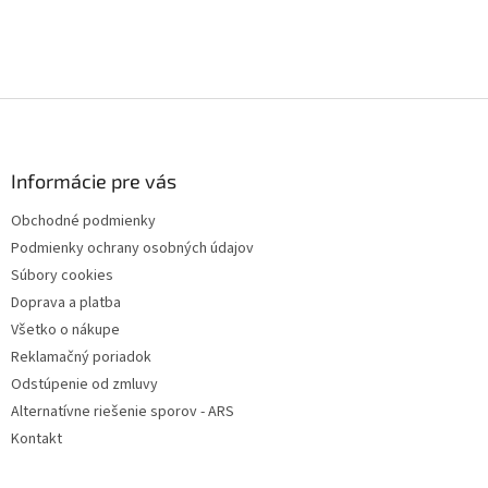
Z
á
p
ä
Informácie pre vás
t
Obchodné podmienky
i
Podmienky ochrany osobných údajov
e
Súbory cookies
Doprava a platba
Všetko o nákupe
Reklamačný poriadok
Odstúpenie od zmluvy
Alternatívne riešenie sporov - ARS
Kontakt