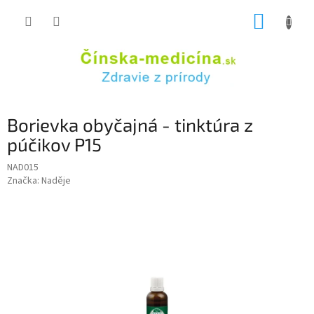
Prejsť
NÁKUP
na
obsah
KOŠÍK
Borievka obyčajná - tinktúra z
púčikov P15
NAD015
Značka:
Naděje