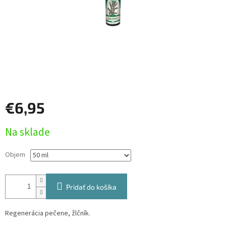
€6,95
Jednotková
Na sklade
cena:
Objem
Pridať do košíka
Regenerácia pečene, žlčník.