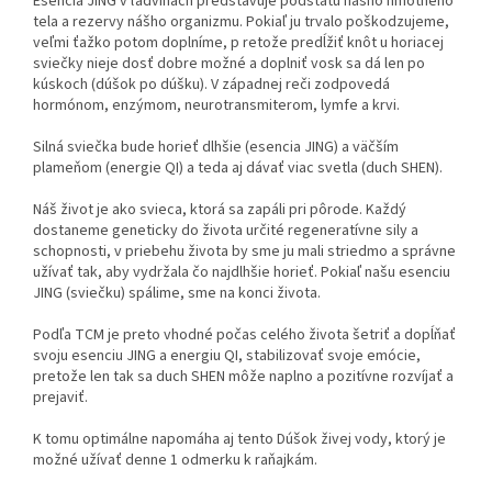
Esencia JING v ľadvinách predstavuje podstatu nášho hmotného
tela a rezervy nášho organizmu. Pokiaľ ju trvalo poškodzujeme,
veľmi ťažko potom doplníme, p retože predĺžiť knôt u horiacej
sviečky nieje dosť dobre možné a doplniť vosk sa dá len po
kúskoch (dúšok po dúšku). V západnej reči zodpovedá
hormónom, enzýmom, neurotransmiterom, lymfe a krvi.
Silná sviečka bude horieť dlhšie (esencia JING) a väčším
plameňom (energie QI) a teda aj dávať viac svetla (duch SHEN).
Náš život je ako svieca, ktorá sa zapáli pri pôrode. Každý
dostaneme geneticky do života určité regeneratívne sily a
schopnosti, v priebehu života by sme ju mali striedmo a správne
užívať tak, aby vydržala čo najdlhšie horieť. Pokiaľ našu esenciu
JING (sviečku) spálime, sme na konci života.
Podľa TCM je preto vhodné počas celého života šetriť a dopĺňať
svoju esenciu JING a energiu QI, stabilizovať svoje emócie,
pretože len tak sa duch SHEN môže naplno a pozitívne rozvíjať a
prejaviť.
K tomu optimálne napomáha aj tento Dúšok živej vody, ktorý je
možné užívať denne 1 odmerku k raňajkám.