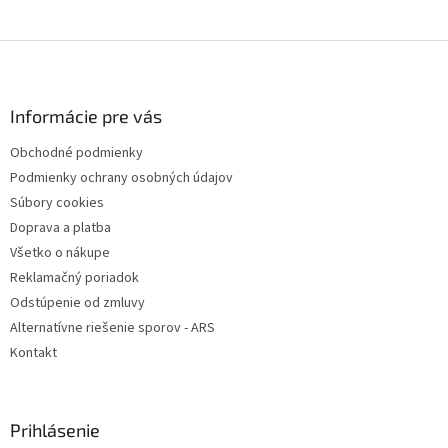
Z
á
p
ä
Informácie pre vás
t
Obchodné podmienky
i
Podmienky ochrany osobných údajov
e
Súbory cookies
Doprava a platba
Všetko o nákupe
Reklamačný poriadok
Odstúpenie od zmluvy
Alternatívne riešenie sporov - ARS
Kontakt
Prihlásenie