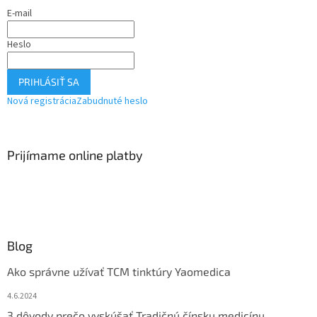
E-mail
Heslo
PRIHLÁSIŤ SA
Nová registrácia
Zabudnuté heslo
Prijímame online platby
Blog
Ako správne užívať TCM tinktúry Yaomedica
4.6.2024
3 dôvody prečo vyskúšať Tradičnú čínsku medicínu