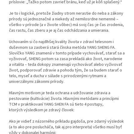
príslovie: „Ťažko potom zavrieť bránu, keď už je kôň splašený.“
Je to i logické, pretože žiadny strom nerastie do neba a zákony
prírody sú jednoznačné a niekedy až nemilosrdne nemenné –
všetko v prírode (a v živote vôbec) má svoj čas: je čas zrodenia,
čas rastu, čas zberu a je aj čas odchádzania a umierania.
Uchovaním si čo najdlhšej kvality života v zdraví telesnom i
duševnom sa zaoberá stará čínska metóda YANG SHENG FA.
Slovíčko YANG znamená v tomto prípade vychovávať, starať sa a
vyživovať, SHENG potom sa zasa prekladá ako život, narodenie
a vitalita – teda dokopy znamenajú vychovávať alebo vyživovať
život, podporovať zdravie a pohodu tým, že sa budem starať o
telo, myseľ a ducha v súlade s prirodzenými rytmami a
univerzálnymi zákonmi prírody.
Hlavným motívom je teda ochrana a udržovanie zdravia a
pestovanie (kultivácie) života. Hlavnými metódami a princípmi
TCM v praktikovaní YANG SHEN FA sú tieto 4 postupy,
ktorých výsledkom je zdravý človek:
Ako je vidieť z názorného príkladu gajdoša, pre zdarný výsledok
(a to ako pre poslucháča, tak aj pro interpreta) všetko musí byť
vždy v dokonalej harmónii: