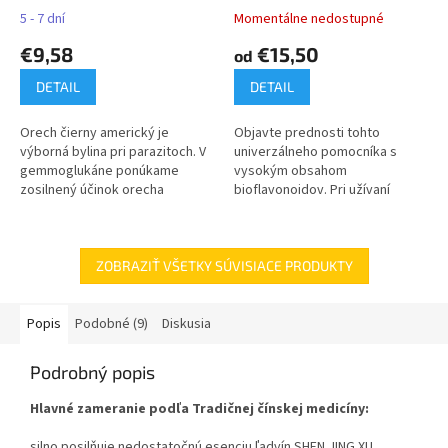
5 - 7 dní
Momentálne nedostupné
€9,58
€15,50
od
DETAIL
DETAIL
Orech čierny americký je
Objavte prednosti tohto
výborná bylina pri parazitoch. V
univerzálneho pomocníka s
gemmoglukáne ponúkame
vysokým obsahom
zosilnený účinok orecha
bioflavonoidov. Pri užívaní
čierneho amerického o
extraktu formou doplnku stravy
betaglukán s hlivy ustricovej
môžu jeho účinné zložky
prispieť k mikrobiálnej...
ZOBRAZIŤ VŠETKY SÚVISIACE PRODUKTY
Popis
Podobné (9)
Diskusia
Podrobný popis
Hlavné zameranie podľa Tradičnej čínskej medicíny:
silno posilňuje nedostatočnú esenciu ľadvín SHEN JING XU