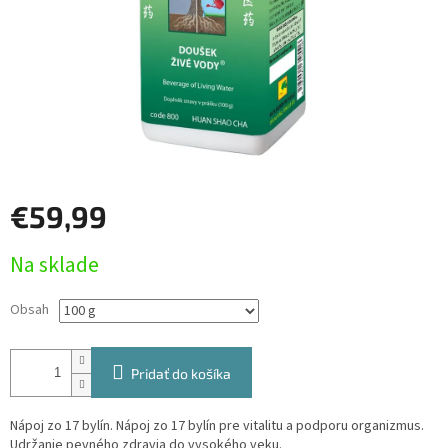
€59,99
Jednotková
Na sklade
cena:
Obsah
Pridať do košíka
Nápoj zo 17 bylín. Nápoj zo 17 bylín pre vitalitu a podporu organizmus.
Udržanie pevného zdravia do vysokého veku.