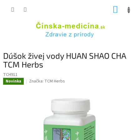
Prejsť
NÁKUP
na
obsah
KOŠÍK
Dúšok živej vody HUAN SHAO CHA
TCM Herbs
TCH911
Značka:
TCM Herbs
Novinka