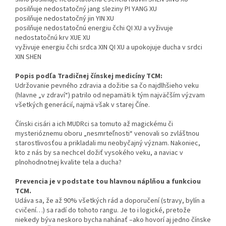
posilňuje nedostatočný jang sleziny PI YANG XU
posilňuje nedostatočný jin YIN XU
posilňuje nedostatočnú energiu čchi QI XU a vyživuje
nedostatočnú krv XUE XU
vyživuje energiu čchi srdca XIN QI XU a upokojuje ducha v srdci
XIN SHEN
Popis podľa Tradičnej čínskej medicíny TCM:
Udržovanie pevného zdravia a dožitie sa čo najdlhšieho veku
(hlavne „v zdraví“) patrilo od nepamäti k tým najväčším výzvam
všetkých generácií, najmä však v starej Číne.
Čínski cisári a ich MUDRci sa tomuto až magickému či
mysterióznemu oboru „nesmrteľnosti“ venovali so zvláštnou
starostlivosťou a prikladali mu neobyčajný význam. Nakoniec,
kto z nás by sa nechcel dožiť vysokého veku, a naviac v
plnohodnotnej kvalite tela a ducha?
Prevencia je v podstate tou hlavnou náplňou a funkciou
TCM.
Udáva sa, že až 90% všetkých rád a doporučení (stravy, bylín a
cvičení…) sa radí do tohoto rangu. Je to i logické, pretože
niekedy býva neskoro bycha nahánať –ako hovorí aj jedno čínske