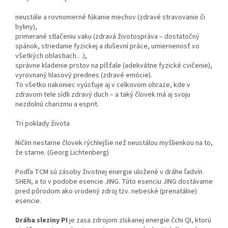
neustále a rovnomerné fúkanie mechov (zdravé stravovanie či
byliny),
primerané stlačeniu vaku (zdravá životospráva – dostatočný
spánok, striedanie fyzickej a duševní práce, umiernenosť vo
všetkých oblastiach…),
správne kladenie prstov na píšťale (adekvátne fyzické cvičenie),
vyrovnaný hlasový prednes (zdravé emócie).
To všetko nakoniec vyúsťuje aj v celkovom obraze, kde v
zdravom tele sídli zdravý duch – a taký človek má aj svoju
nezdolnú charizmu a esprit.
Tri poklady života
Ničím nestarne človek rýchlejšie než neustálou myšlienkou na to,
že starne. (Georg Lichtenberg)
Podľa TCM sú zásoby životnej energie uložené v dráhe ľadvín
SHEN, a to v podobe esencie JING. Túto esenciu JING dostávame
pred pôrodom ako vrodený zdroj tzv. nebeské (prenatálne)
esencie.
Dráha sleziny PI
je zasa zdrojom získanej energie čchi QI, ktorú