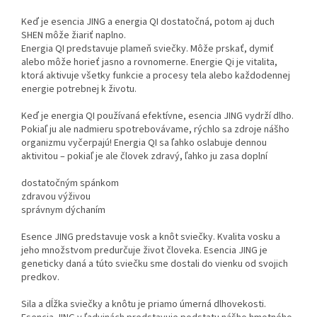
Keď je esencia JING a energia QI dostatočná, potom aj duch
SHEN môže žiariť naplno.
Energia QI predstavuje plameň sviečky. Môže prskať, dymiť
alebo môže horieť jasno a rovnomerne. Energie Qi je vitalita,
ktorá aktivuje všetky funkcie a procesy tela alebo každodennej
energie potrebnej k životu.
Keď je energia QI používaná efektívne, esencia JING vydrží dlho.
Pokiaľ ju ale nadmieru spotrebovávame, rýchlo sa zdroje nášho
organizmu vyčerpajú! Energia QI sa ľahko oslabuje dennou
aktivitou – pokiaľ je ale človek zdravý, ľahko ju zasa doplní
dostatočným spánkom
zdravou výživou
správnym dýchaním
Esence JING predstavuje vosk a knôt sviečky. Kvalita vosku a
jeho množstvom predurčuje život človeka. Esencia JING je
geneticky daná a túto sviečku sme dostali do vienku od svojich
predkov.
Sila a dĺžka sviečky a knôtu je priamo úmerná dlhovekosti.