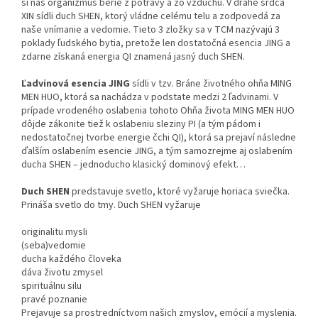
si náš organizmus berie z potravy a zo vzduchu. V dráhe srdca
XIN sídli duch SHEN, ktorý vládne celému telu a zodpovedá za
naše vnímanie a vedomie. Tieto 3 zložky sa v TCM nazývajú 3
poklady ľudského bytia, pretože len dostatočná esencia JING a
zdarne získaná energia QI znamená jasný duch SHEN.
Ľadvinová esencia JING
sídli v tzv. Bráne životného ohňa MING
MEN HUO, ktorá sa nachádza v podstate medzi 2 ľadvinami. V
prípade vrodeného oslabenia tohoto Ohňa života MING MEN HUO
dôjde zákonite tiež k oslabeniu sleziny PI (a tým pádom i
nedostatočnej tvorbe energie čchi QI), ktorá sa prejaví následne
ďalším oslabením esencie JING, a tým samozrejme aj oslabením
ducha SHEN – jednoducho klasický dominový efekt…
Duch SHEN
predstavuje svetlo, ktoré vyžaruje horiaca sviečka.
Prináša svetlo do tmy. Duch SHEN vyžaruje
originalitu mysli
(seba)vedomie
ducha každého človeka
dáva životu zmysel
spirituálnu silu
pravé poznanie
Prejavuje sa prostredníctvom našich zmyslov, emócií a myslenia.