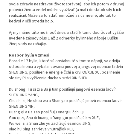
svoje zdravie nezdravou životosprávou), aby ich potom v druhej
polovici života vedel múdro využívať (a mal i dostatok sily k ich
realizácii). Môže sa to zdať nemožné až úsmevné, ale tak to
kedysi v Ríši stredu bolo.
Aj my máme túto možnosť dnes a stačí k tomu dodržovať vyššie
uvedené zásady plus 1 až 2 odmerky bylinného nápoje Dúšku
živej vody na raňajky.
Rozbor bylín v zmesi:
Poradie 17 bylín, ktoré sú obsiahnuté v tomto nápoji, sa odvíja
od posilnenia a vybalancovania jinovej a jangovej esencie ľadvín
SHEN JING, posilnenie energie čchi a krvi QI/XUE XU, posilnenie
sleziny PI a vyživenie ducha v srdci XIN SHEN:
Du zhong, Tu si zi a Ba ji tian posilňujú jangovú esenciu ľadvín
SHEN JING YANG,
Chu shi zi, He shou wu a Shan yao posilňujú jinovú esenciu ľadvín
SHEN JING YIN,
Huang qi a Da zao posilňujú energiu čchi QI,
Gou qi zi, Shu di huang a Dang gui posilňujú krv XUE,
Wu wei zi a Shan zhu yu zadržujú esenciu JING,
Xiao hui xing zahrieva vnútrajšok NEI,