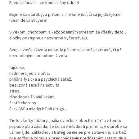
Esencia ľadvín – celkom slušný oddiel
Bojíme sa staroby, a pritom si nie sme istí, či sa jej dožijeme.
(Jean de La Bruyere)
S vekom, chorobami a každodenným stresom sa všetky tieto 3
zložky postupne a nezvratne vyčerpávajú.
Svoju sviečku života niekedy pálime viac než je zdravé, či už
nezriadeným spôsobom života
fajčenie,
nadmiera jedla a pitia,
prílišná fyzická a psychická záťaž,
bezuzdná sexuálna aktivita
stres,
dlhodobo užívané liekmi,
časté choroby
či zvlášť u mladých ľudí drogy...
Tieto všetky faktory „pália sviečku z oboch strán“ a v tomto
prípade platí zásada, že čo sa v mladosti premrhá, v starobe sa
už nenájde. Základnou stratégiou nielen pre zotavenie, ale tiež
pre udržanie zdravia a predchádzaniu predčasnému starnutiu a