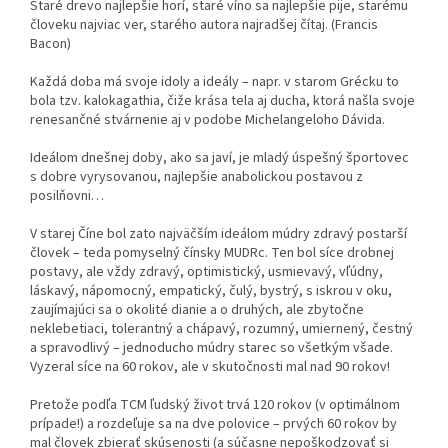
Staré drevo najlepšie horí, staré víno sa najlepšie pije, starému
človeku najviac ver, starého autora najradšej čítaj. (Francis
Bacon)
Každá doba má svoje idoly a ideály – napr. v starom Grécku to
bola tzv. kalokagathia, čiže krása tela aj ducha, ktorá našla svoje
renesančné stvárnenie aj v podobe Michelangeloho Dávida.
Ideálom dnešnej doby, ako sa javí, je mladý úspešný športovec
s dobre vyrysovanou, najlepšie anabolickou postavou z
posilňovni…
V starej Číne bol zato najväčším ideálom múdry zdravý postarší
človek – teda pomyselný čínsky MUDRc. Ten bol síce drobnej
postavy, ale vždy zdravý, optimistický, usmievavý, vľúdny,
láskavý, nápomocný, empatický, čulý, bystrý, s iskrou v oku,
zaujímajúci sa o okolité dianie a o druhých, ale zbytočne
neklebetiaci, tolerantný a chápavý, rozumný, umiernený, čestný
a spravodlivý – jednoducho múdry starec so všetkým všade.
Vyzeral síce na 60 rokov, ale v skutočnosti mal nad 90 rokov!
Pretože podľa TCM ľudský život trvá 120 rokov (v optimálnom
prípade!) a rozdeľuje sa na dve polovice – prvých 60 rokov by
mal človek zbierať skúsenosti (a súčasne nepoškodzovať si