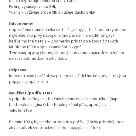
Niu xi rozprúďuje blokádu krvi YU XUE,
Fu ling vysušuje vlhko SHI,
Yuan zhi vyživuje srdce XIN a utišuje ducha SHEN.
Dávkovanie:
doporučená denná dávka sú 1 – 2 gramy, tj. 1 – 2 odmerky denne
najlepšie ako prvý nápoj dňa (možno ním nahradiť raňajky)
keď je možné tieto 1 – 2 odmerky pridať do Nápoja čínskych
MUDRcov (900) a spolu zamiešať a vypiť
Tento nápoj je aj chutný, lahodný a povzbudzujúci. Je možné ho
užívať neobmedzene dlhú dobu.
Príprava:
koncentrovaný prášok sa preleje cca 2 dcl horké vody a teplý sa
popíja, najlepšie ráno
Neužívať (podľa TCM)
v prípade akútnych infekčných ochoreniach s horúčkou (napr.
bakteriálna angína či bakteriálny zápal pľúc, apod.) a v
tehotenstve
Balenie:100 g bylinného produktu v prášku (100% prírodný, bez
akýchkoľvek syntetických alebo spájajúcich látok)