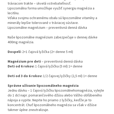
tráviacom trakte – skvelá vstrebateľnosť.
Lipozomálna forma umožňuje využiť synergiu magnézia a
lecitínu.
Vďaka svojmu ochrannému obalu sú lipozomálne vitamíny a
minerály lepšie tolerované v tráviacej sústave.
Lipozomálne magnézium – preventivná denná dávka
Naše lipozomálne magnézium zabezpečuje v dennej dávke
400mg magnézia.
Dospelí:
2×1 čajová lyžička (2× denne 5 ml)
Magnézium pre deti
– preventivná denná dávka
Deti od 6 rokov:
1 čajová lyžička (5 ml) 1× denne
Deti od 3 do 6 rokov:
1/2 čajovej lyžičky (2,5 ml) 1× denne
Správne užívanie lipozomálneho magnézia
Jednu dávku – 1 čajovú lyžičku lipozomálnehomagnézia, vylejte
do 1 dcl napr. pomarančového džúsu alebo Vášho obľúbeného
nápoja a vypite. Nepite ho priamo z lyžičky, keďže je to
koncentrát. Chuť lipozomálneho magnézia sa však v džúse
takmer úplne zneutralizuje.