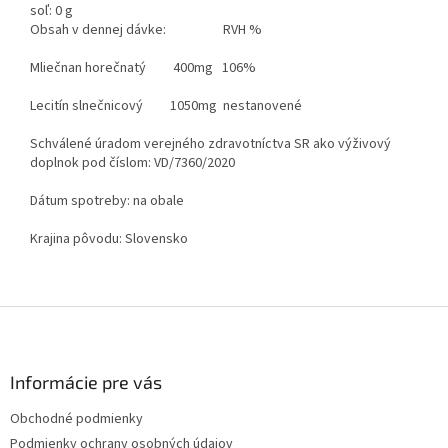
soľ: 0 g
Obsah v dennej dávke: RVH %
Mliečnan horečnatý 400mg 106%
Lecitín slnečnicový 1050mg nestanovené
Schválené úradom verejného zdravotníctva SR ako výživový
doplnok pod číslom: VD/7360/2020
Dátum spotreby: na obale
Krajina pôvodu: Slovensko
Z
á
p
ä
Informácie pre vás
t
Obchodné podmienky
i
Podmienky ochrany osobných údajov
e