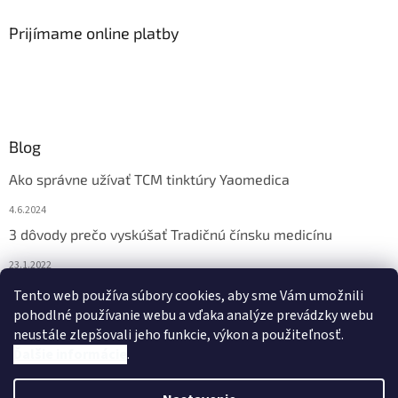
Prijímame online platby
Blog
Ako správne užívať TCM tinktúry Yaomedica
4.6.2024
3 dôvody prečo vyskúšať Tradičnú čínsku medicínu
23.1.2022
Nadmerne vám vypadávajú vlasy? Pomôže vám čínska
Tento web používa súbory cookies, aby sme Vám umožnili
medicína
pohodlné používanie webu a vďaka analýze prevádzky webu
neustále zlepšovali jeho funkcie, výkon a použiteľnosť.
13.11.2021
Ďalšie informácie
.