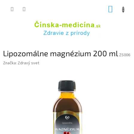
Prejsť
NÁKUP
na
obsah
KOŠÍK
Lipozomálne magnézium 200 ml
ZS006
Značka:
Zdravý svet