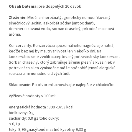
Obsah balenia:
pre dospelých 20 dávok
Zloženie:
Mliečnan horečnatý, geneticky nemodifikovaný
slnečnicový lecitín, askorbát sódny (antioxidant),
demineralizovaná voda, sorban draselný, prírodná malinová
aróma.
Konzervanty: Konzervácia lipozomálnehomagnézia je nutná,
keďže bez nej by mal trvanlivosť len niekoľko dní. Na
konzerváciu sme zvolili akceptovaný potravinársky konzervant –
Sorban draselný, ktorý zabraňuje šíreniu plesní a kvasiniek v
potravinách a len výnimočne môže spôsobiť jemnú alergickú
reakciu u mimoriadne citlivých ľudí.
Skladovanie: Po otvorení uchovávajte najlepšie v chladničke.
Výživové hodnoty v 100 ml:
energetická hodnota : 390 kJ/93 kcal
bielkoviny: 0 g
sacharidy: 0,8 gz toho cukry:
< 0,1 g
tuky: 9,96 gnasýtené mastné kyseliny 9,33 g