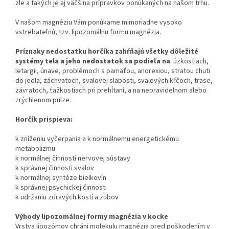
zle a takých je aj väčšina prípravkov ponúkaných na našom trhu.
V našom magnéziu Vám ponúkame mimoriadne vysoko
vstrebateľnú, tzv. lipozomálnu formu magnézia.
Príznaky nedostatku horčíka zahŕňajú všetky dôležité
systémy tela a jeho nedostatok sa podieľa na
: úzkostiach,
letargii, únave, problémoch s pamäťou, anorexiou, stratou chuti
do jedla, záchvatoch, svalovej slabosti, svalových kŕčoch, trase,
závratoch, ťažkostiach pri prehĺtaní, a na nepravidelnom alebo
zrýchlenom pulze.
Horčík prispieva:
k zníženiu vyčerpania a k normálnemu energetickému
metabolizmu
k normálnej činnosti nervovej sústavy
k správnej činnosti svalov
k normálnej syntéze bielkovín
k správnej psychickej činnosti
k udržaniu zdravých kostí a zubov
Výhody lipozomálnej formy magnézia v kocke
Vrstva lipozómov chráni molekulu magnézia pred poškodením v