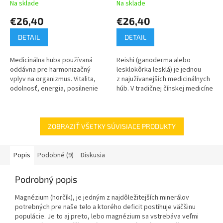
Na sklade
Na sklade
€26,40
€26,40
DETAIL
DETAIL
Medicinálna huba používaná
Reishi (ganoderma alebo
oddávna pre harmonizačný
lesklokôrka lesklá) je jednou
vplyv na organizmus. Vitalita,
z najužívanejších medicinálnych
odolnosť, energia, posilnenie
húb. V tradičnej čínskej medicíne
libida. Bohatý zdroj
sa využíva po tisícročia pre
betaglukánov, minerálov,
svoje vitalizujúce účinky....
stopových prvkov...
ZOBRAZIŤ VŠETKY SÚVISIACE PRODUKTY
Popis
Podobné (9)
Diskusia
Podrobný popis
Magnézium (horčík), je jedným z najdôležitejších minerálov
potrebných pre naše telo a ktorého deficit postihuje väčšinu
populácie. Je to aj preto, lebo magnézium sa vstrebáva veľmi