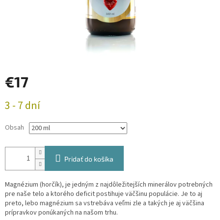
€17
Jednotková
3 - 7 dní
cena:
Obsah
Pridať do košíka
Magnézium (horčík), je jedným z najdôležitejších minerálov potrebných
pre naše telo a ktorého deficit postihuje väčšinu populácie. Je to aj
preto, lebo magnézium sa vstrebáva veľmi zle a takých je aj väčšina
prípravkov ponúkaných na našom trhu.