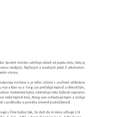
ska. Spodné ohnisko zahrňuje oblasť od pupku dolu, teda aj
ierou sladkých, štipľavých a mastných jedál či alkoholom.
ením s krvou.
 podporuje močenie a je veľmi účinná v uvoľnení obštrukcie
u mai a Bian xu a Tong cao prečisťujú teplosť a vlhkosť tým,
kcie. Asistentské byliny odstraňujú tieto ťažkosti nepriamo
bai vedie teplosť dolu, Mang xian ochladzuje teplo a znižuje
esti v podbrušku a pomáha zmierniť podráždenosť.
vajú v Číne byliny tak, že deti do 4 rokov užívajú 1/4