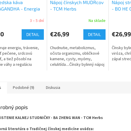
edska káva
Nápoj čínskych MUDRcov
Nápoj st
GANDHA - Energia
- TCM Herbs
- BO HE 
3 – 5 dní
Na sklade
90
€26,99
€26,99
DETAIL
DETAIL
uje energiu, trávenie,
Chudnutie, metabolizmus,
Čínsky byli
ť pečene, srdcovú
očista organizmu, obličkové
viróza, chr
ť, a tiež pôsobí na
kamene, cysty, myómy,
zápal stre
ie váhy a reguláciu
celulitída....Čínsky bylinný nápoj
y krvného cukru.
s priaznivým účinkom na celý
organizmus.
s
Podobné (9)
Diskusia
robný popis
ISTENIE KALNEJ STUDNIČKY - BA ZHENG WAN - TCM Herbs
rná literatúra o Tradičnej čínskej medicíne uvádza: