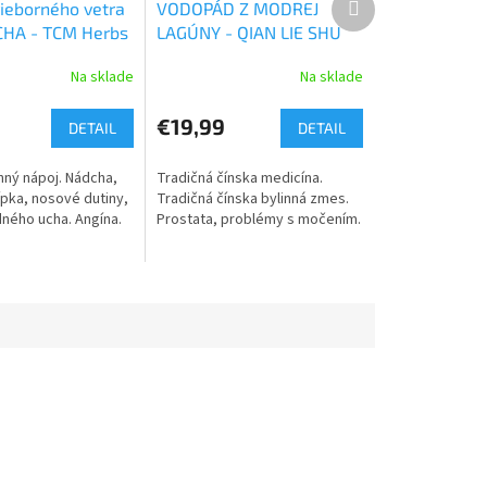
rieborného vetra
VODOPÁD Z MODREJ
produkt
CHA - TCM Herbs
LAGÚNY - QIAN LIE SHU
LE WAN - TCM Herbs
Na sklade
Na sklade
€19,99
DETAIL
DETAIL
nný nápoj. Nádcha,
Tradičná čínska medicína.
ípka, nosové dutiny,
Tradičná čínska bylinná zmes.
dného ucha. Angína.
Prostata, problémy s močením.