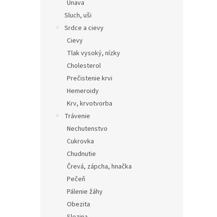
Únava
Sluch, uši
Srdce a cievy
Cievy
Tlak vysoký, nízky
Cholesterol
Prečistenie krvi
Hemeroidy
Krv, krvotvorba
Trávenie
Nechutenstvo
Cukrovka
Chudnutie
Črevá, zápcha, hnačka
Pečeň
Pálenie žáhy
Obezita