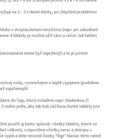
o, tj. 3x2 – 4 tbl. a dospelí potom 3 x 4 – 8 tbl denne.
vyšuje na 2 – 3 x denní dávky, po zlepšení problémov
u dávku v dvojnásobnom množstve (napr. pri zabudnutí
denne 4 tablety je možné užiť ráno a večer 2x6 tabliet
e (neznamená nutne byť najedený!) a to je potom
cl horúcej vody, rozmiešame a teplé vypijeme (podobne
ež najúčinnejší!
idáme do čaju, ktorý osladíme napr. Sladenkou či
i iného jedla, aby tak boli väčšinou horké tablety pre
žné použiť aj tento spôsob: všetky tablety, ktoré sa
bliet celkom), rozpustíme všetky naraz a dokopy v
ypili a dole neostal žiadny "lógr". Naviac tieto ranné