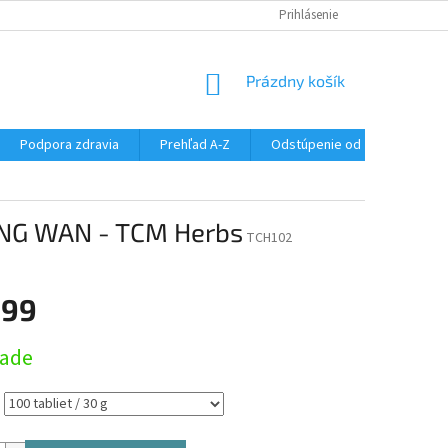
SÚBORY COOKIES
DOPRAVA A PLATBA
Prihlásenie
VŠETKO O NÁKUPE
NÁKUPNÝ
Prázdny košík
KOŠÍK
Podpora zdravia
Prehľad A-Z
Odstúpenie od zmluvy
ENG WAN - TCM Herbs
TCH102
,99
ová
lade