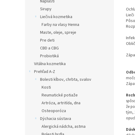
Náplasti
Sirupy
Ochl
Lieč
Liečivá kozmetika
Pôso
Farby na vlasy Henna
Rozp
Maste, oleje, spreje
Infe
Pre deti
Obli
CBD a CBG
Zápal
Probiotiká
Vitálna kozmetika
Prehľad A-Z
Odbo
močov
Bolesti kĺbov, chrbta, svalov
Zápal
Kosti
Reumatické potiaže
Rozb
spôso
Artróza, artritída, dna
že po
Osteoporóza
tým, 
opuch
Dýchacia sústava
Alergická nádcha, astma
Dáv
Bolesti hrdla