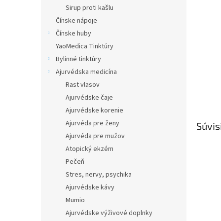
Sirup proti kašlu
Čínske nápoje
Čínske huby
YaoMedica Tinktúry
Bylinné tinktúry
Ajurvédska medicína
Rast vlasov
Ajurvédske čaje
Ajurvédske korenie
Ajurvéda pre ženy
Súvis
Ajurvéda pre mužov
Atopický ekzém
Pečeň
Stres, nervy, psychika
Ajurvédske kávy
Mumio
Ajurvédske výživové doplnky