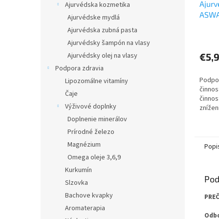
Ajurv
Ajurvédska kozmetika
ASWA
Ajurvédske mydlá
Ajurvédska zubná pasta
Ajurvédsky šampón na vlasy
Ajurvédsky olej na vlasy
€5,
Podpora zdravia
Podpor
Lipozomálne vitamíny
činnos
Čaje
činnos
Výživové doplnky
znížen
hladin
Doplnenie minerálov
Prírodné železo
Magnézium
Popi
Omega oleje 3,6,9
Kurkumín
Pod
Slzovka
Bachove kvapky
PREČ
Aromaterapia
Odbo