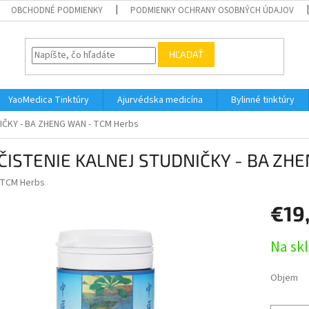
OBCHODNÉ PODMIENKY
PODMIENKY OCHRANY OSOBNÝCH ÚDAJOV
HĽADAŤ
YaoMedica Tinktúry
Ajurvédska medicína
Bylinné tinktúry
IČKY - BA ZHENG WAN - TCM Herbs
ČISTENIE KALNEJ STUDNIČKY - BA ZH
TCM Herbs
€19
Jednotk
Na sk
cena:
Objem