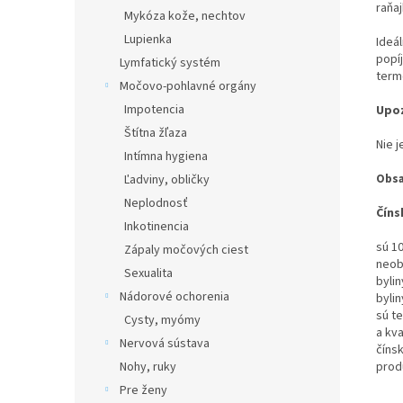
raňaj
Mykóza kože, nechtov
Lupienka
Ideál
popí
Lymfatický systém
term
Močovo-pohlavné orgány
Impotencia
Upoz
Štítna žľaza
Nie j
Intímna hygiena
Ľadviny, obličky
Obsa
Neplodnosť
Číns
Inkotinencia
sú 1
Zápaly močových ciest
neob
Sexualita
byli
Nádorové ochorenia
bylin
sú te
Cysty, myómy
a kva
Nervová sústava
číns
Nohy, ruky
prod
Pre ženy