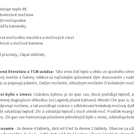
adzuje teplo RE
i bolestivé močenie
bí močopudne
úšťa kamienky
kcia močového mechúra a močových ciest
čkové a močové kamene
 prostaty, Zápal obličiek,
rná literatúra o TCM uvádza
:
Táto zmes čistí teplo a vlhko zo spodného ohni
ý mechúr a ľadviny. Infekcie sú najčastejšie spôsobené zlým stravovaním s nadm
y sa prejavujú pálením, častým močením, obtiažnym močením či bolestivým moč
or bylín v zmesi:
Cisárskou bylinou je Jin qian cao, ktorá prečisťuje teplosť,
benej stagnujúcov vlhkosťou (viz Legendy písané bylinami). Ministri Che qian zi, Q
dporujú močenie, a tak pomáhajú cisárovi v odblokovaní bolestivéj močovej dysfun
že odvádzajú teplosť: Zhi zi odvádzjú teplosť z troch ohnísk moč. Poslíček Huang 
y. Zhi gan cao harmonizuje pôsobenie jednotlivých bylín v zmesi, odstraňuje bol
kovanie
- 3x denne 4 tablety, deti od 3 let 3x denne 2 tablety. Obecne sa uží