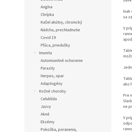
dávky
Angína
Inak
Chrípka
sa za
Kašel akútny, chronický
V pr
Nádcha, prechladnutie
ranne
Covid 19
apod.
Pľúca, priedušky
Tabl
Imunita
možn
Autoimunitné ochorenie
Jedn
Parazity
Herpes, opar
Tabl
Adaptogény
ako h
Kožné choroby
Pre 
Celulitída
Slado
Jazvy
ne pr
Akné
V pr
Ekzémy
odpo
rann
Pokožka, poranenia,