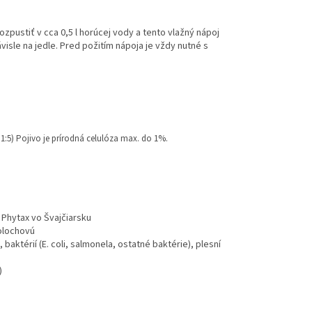
rozpustiť v cca 0,5 l horúcej vody a tento vlažný nápoj
isle na jedle. Pred požitím nápoja je vždy nutné s
 1:5) Pojivo je prírodná celulóza max. do 1%.
 Phytax vo Švajčiarsku
tolochovú
aktérií (E. coli, salmonela, ostatné baktérie), plesní
)