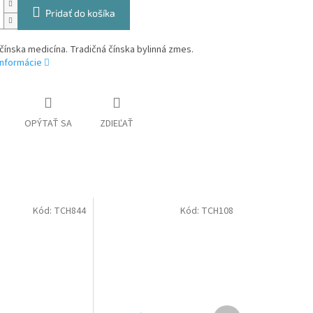
Pridať do košíka
čínska medicína. Tradičná čínska bylinná zmes.
informácie
OPÝTAŤ SA
ZDIEĽAŤ
Kód:
TCH844
Kód:
TCH108
Ďalší