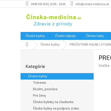
Prejsť
0949 020 054 | 10:00 - 18:00
info@cinska-medicina.sk
na
obsah
Čínske byliny
Čínske nápoje
Čínske huby
Domov
Čínske byliny
PREČISTENIE KALNEJ STUDN
B
PRE
o
Preskočiť
č
Značka:
Kategórie
kategórie
n
ý
Čínske byliny
p
Trávenie
a
Ekzém, psoriáza
n
e
Pre ženy
l
Čínske bylinky na chudnutie
Čínske byliny na podporu zraku