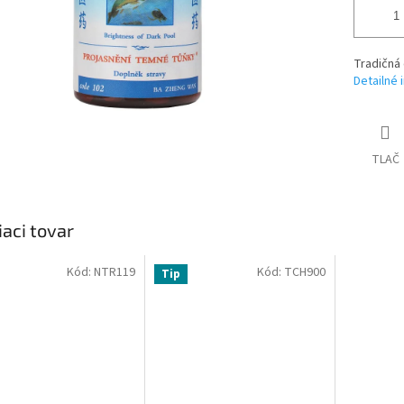
Tradičná 
Detailné 
TLAČ
iaci tovar
Kód:
NTR119
Kód:
TCH900
Tip