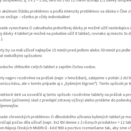
 dospelého, tj. 3 x 1 – 2 tbl, deti od 5 do 12 rokov užívajú 1/2 dávky dospeléh
 v akútnom štádiu problémov a podľa intenzity problémov sa dávka v Číne z
se znižuje – všetko je vždy individuálne!
ípade vynechania či zabudnutia jednotlivej dávky je možné užiť nasledujúc
j dávky 4 tabliet je možné na poludnie užiť 8 tabliet, rovnako aj miesto 3x 
).
ety by sa mali užívať najlepšie 15 minút pred jedlom alebo 30 minút po jedl
é niekoľkými spôsobmi:
oducho zhltnutím celých tabliet a zapitím čistou vodou.
ety najprv rozdrvíme na prášok (napr. v hmoždiari), zalejeme v pohári 2 d
orúcu kávu, ale v tomto prípade aj s „bylinným lógrom"). Tento spôsob je ti
niektoré deti sa osvedčil aj tento spôsob: rozdrvíme tablety na prášok a pr
vitom (jačmenný slad z predajní zdravej výživy) alebo pridáme do polievky č
íjemnejšie.
ípade chronických problémov či dlhodobého užívania bylinných tabliet je mo
rúčajú počas dňa užívať (napr. 3x2 tbl denne z 2 rôznych produktov = 12 ta
om Nápoji čínských MUDRců - kód 900 a poctivo rozmiešame tak, aby sme vše v