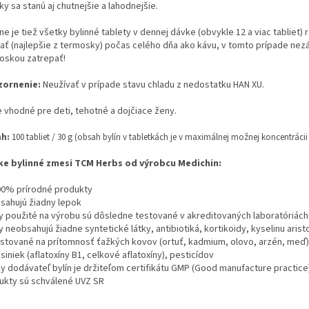
ky sa stanú aj chutnejšie a lahodnejšie.
ne je tiež všetky bylinné tablety v dennej dávke (obvykle 12 a viac tabliet) 
jať (najlepšie z termosky) počas celého dňa ako kávu, v tomto prípade nezáv
oskou zatrepať!
ornenie:
Neužívať v prípade stavu chladu z nedostatku HAN XU.
e vhodné pre deti, tehotné a dojčiace ženy.
h:
100 tabliet / 30 g (obsah bylín v tabletkách je v maximálnej možnej koncentrácii
ke bylinné zmesi TCM Herbs od výrobcu Medichin:
00% prírodné produkty
sahujú žiadny lepok
ny použité na výrobu sú dôsledne testované v akreditovaných laboratóriách
y neobsahujú žiadne syntetické látky, antibiotiká, kortikoidy, kyselinu aris
stované na prítomnosť ťažkých kovov (ortuť, kadmium, olovo, arzén, meď), b
siniek (aflatoxíny B1, celkové aflatoxíny), pesticídov
ky dodávateľ bylín je držiteľom certifikátu GMP (Good manufacture practice
ukty sú schválené UVZ SR