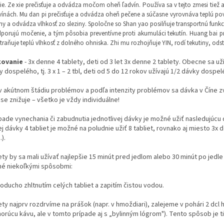
ie. Ze xie prečisťuje a odvádza močom oheň ľadvín. Používa sa v tejto zmesi tiež
vínách. Mu dan pi prečisťuje a odvádza oheň pečene a súčasne vyrovnáva teplú povah
y a odvádza vlhkosť zo sleziny. Spoločne so Shan yao posilňuje transportnú funkci
porujú močenie, a tým pôsobia preventívne proti akumuláci tekutín. Huang bai pr
traňuje teplú vlhkosť z dolného ohniska. Zhi mu rozhojňuje YIN, rodí tekutiny, odst
kovanie
- 3x denne 4 tablety, deti od 3 let 3x denne 2 tablety. Obecne sa uží
 dospelého, tj. 3 x 1 – 2 tbl, deti od 5 do 12 rokov užívajú 1/2 dávky dospeléh
 v akútnom štádiu problémov a podľa intenzity problémov sa dávka v Číne z
se znižuje – všetko je vždy individuálne!
ípade vynechania či zabudnutia jednotlivej dávky je možné užiť nasledujúc
j dávky 4 tabliet je možné na poludnie užiť 8 tabliet, rovnako aj miesto 3x 
).
ety by sa mali užívať najlepšie 15 minút pred jedlom alebo 30 minút po jedl
é niekoľkými spôsobmi:
oducho zhltnutím celých tabliet a zapitím čistou vodou.
ety najprv rozdrvíme na prášok (napr. v hmoždiari), zalejeme v pohári 2 d
orúcu kávu, ale v tomto prípade aj s „bylinným lógrom"). Tento spôsob je ti