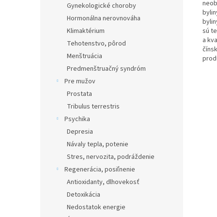
neob
Gynekologické choroby
byli
Hormonálna nerovnováha
bylin
Klimaktérium
sú te
a kva
Tehotenstvo, pôrod
číns
Menštruácia
prod
Predmenštruačný syndróm
Pre mužov
Prostata
Tribulus terrestris
Psychika
Depresia
Návaly tepla, potenie
Stres, nervozita, podráždenie
Regenerácia, posiľnenie
Antioxidanty, dlhovekosť
Detoxikácia
Nedostatok energie