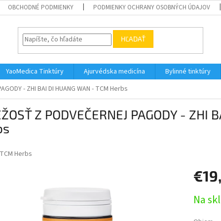
OBCHODNÉ PODMIENKY
PODMIENKY OCHRANY OSOBNÝCH ÚDAJOV
HĽADAŤ
YaoMedica Tinktúry
Ajurvédska medicína
Bylinné tinktúry
GODY - ZHI BAI DI HUANG WAN - TCM Herbs
EŽOSŤ Z PODVEČERNEJ PAGODY - ZHI B
bs
TCM Herbs
€19
Jednotk
Na sk
cena: