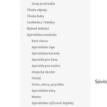
Sirup proti kašlu
Čínske nápoje
Čínske huby
YaoMedica Tinktúry
Bylinné tinktúry
Ajurvédska medicína
Rast vlasov
Ajurvédske čaje
Ajurvédske korenie
Ajurvéda pre ženy
Ajurvéda pre mužov
Atopický ekzém
Pečeň
Súvis
Stres, nervy, psychika
Ajurvédske kávy
Mumio
Ajurvédske výživové doplnky