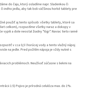
idáme do čaju, ktorý osladíme napr. Sladenkou či
i iného jedla, aby tak boli väčšinou horké tablety pre
žné použiť aj tento spôsob: všetky tablety, ktoré sa
bliet celkom), rozpustíme všetky naraz a dokopy v
ypili a dole neostal žiadny "lógr". Naviac tieto ranné
rozpustiť v cca 0,5 l horúcej vody a tento vlažný nápoj
isle na jedle. Pred požitím nápoja je vždy nutné s
tráviacich problémoch. Neužívať súčasne s liekmi na
ntrácii 1:5) Pojivo je prírodná celulóza max. do 1%.