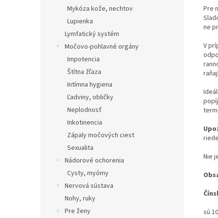
Mykóza kože, nechtov
Pre 
Slado
Lupienka
ne pr
Lymfatický systém
V pr
Močovo-pohlavné orgány
odpo
Impotencia
rann
Štítna žľaza
raňaj
Intímna hygiena
Ideál
Ľadviny, obličky
popí
Neplodnosť
term
Inkotinencia
Upo
Zápaly močových ciest
riede
Sexualita
Nie j
Nádorové ochorenia
Cysty, myómy
Obs
Nervová sústava
Číns
Nohy, ruky
Pre ženy
sú 1