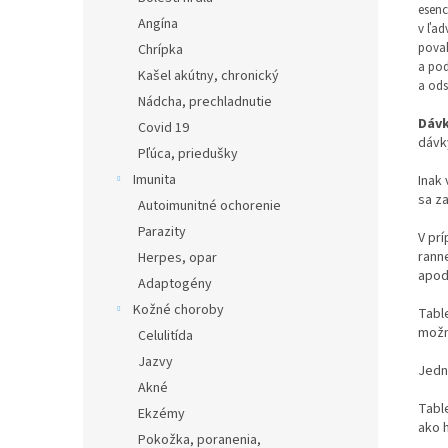
esenc
Angína
v ľad
povah
Chrípka
a pod
Kašel akútny, chronický
a ods
Nádcha, prechladnutie
Dáv
Covid 19
dávky
Pľúca, priedušky
Imunita
Inak
sa za
Autoimunitné ochorenie
Parazity
V pr
ranne
Herpes, opar
apod.
Adaptogény
Kožné choroby
Tabl
možn
Celulitída
Jazvy
Jedn
Akné
Tabl
Ekzémy
ako h
Pokožka, poranenia,