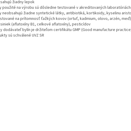
sahujú žiadny lepok
ny použité na výrobu sú dôsledne testované v akreditovaných laboratóriách
y neobsahujú žiadne syntetické látky, antibiotiká, kortikoidy, kyselinu aris
stované na prítomnosť ťažkých kovov (ortuť, kadmium, olovo, arzén, meď), b
siniek (aflatoxíny B1, celkové aflatoxíny), pesticídov
ky dodávateľ bylín je držiteľom certifikátu GMP (Good manufacture practice
ukty sú schválené UVZ SR