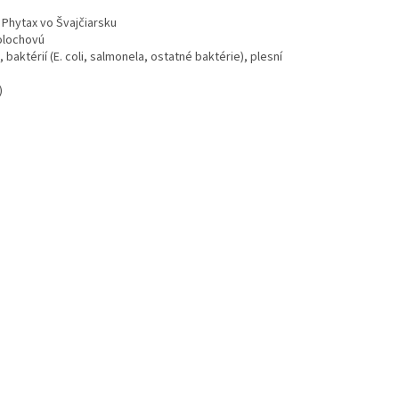
 Phytax vo Švajčiarsku
tolochovú
aktérií (E. coli, salmonela, ostatné baktérie), plesní
)