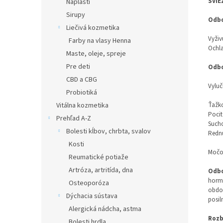
SVIE
Náplasti
Sirupy
Odbo
Liečivá kozmetika
Vyživ
Farby na vlasy Henna
Ochla
Maste, oleje, spreje
Pre deti
Odbo
CBD a CBG
Vyluč
Probiotiká
Vitálna kozmetika
Ťažko
Pocit
Prehľad A-Z
Suchos
Bolesti kĺbov, chrbta, svalov
Rednu
Kosti
Močov
Reumatické potiaže
Artróza, artritída, dna
Odbo
hormo
Osteoporóza
obdob
Dýchacia sústava
posil
Alergická nádcha, astma
Rozb
Bolesti hrdla