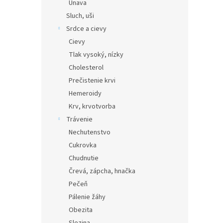
Únava
Sluch, uši
Srdce a cievy
Cievy
Tlak vysoký, nízky
Cholesterol
Prečistenie krvi
Hemeroidy
Krv, krvotvorba
Trávenie
Nechutenstvo
Cukrovka
Chudnutie
Črevá, zápcha, hnačka
Pečeň
Pálenie žáhy
Obezita