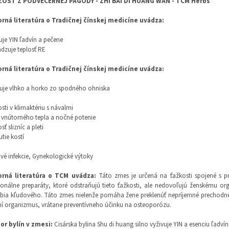
ŽOSŤ Z PODVEČERNEJ PAGODY - ZHI BAI DI HUANG WAN - TCM Herbs
rná literatúra o Tradičnej čínskej medicíne uvádza:
uje YIN ľadvín a pečene
dzuje teplosť RE
rná literatúra o Tradičnej čínskej medicíne uvádza:
uje vlhko a horko zo spodného ohniska
sti v klimaktériu s návalmi
 vnútorného tepla a nočné potenie
ť slizníc a pleti
tie kostí
é infekcie, Gynekologické výtoky
rná literatúra o TCM uvádza
:
Táto zmes je určená na ťažkosti spojené s 
nálne preparáty, ktoré odstraňujú tieto ťažkosti, ale nedovoľujú ženskému 
ia kľudového. Táto zmes nielenže pomáha žene preklenúť nepríjemné prechodné o
ní organizmus, vrátane preventívneho účinku na osteoporózu.
or bylín v zmesi:
Cisárska bylina Shu di huang silno vyživuje YIN a esenciu ľadví