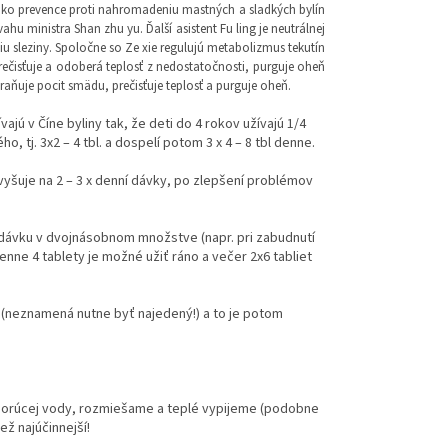
 ako prevence proti nahromadeniu mastných a sladkých bylín
u ministra Shan zhu yu. Ďalší asistent Fu ling je neutrálnej
u sleziny. Spoločne so Ze xie regulujú metabolizmus tekutín
ečisťuje a odoberá teplosť z nedostatočnosti, purguje oheň
raňuje pocit smädu, prečisťuje teplosť a purguje oheň.
vajú v Číne byliny tak, že deti do 4 rokov užívajú 1/4
o, tj. 3x2 – 4 tbl. a dospelí potom 3 x 4 – 8 tbl denne.
vyšuje na 2 – 3 x denní dávky, po zlepšení problémov
u dávku v dvojnásobnom množstve (napr. pri zabudnutí
denne 4 tablety je možné užiť ráno a večer 2x6 tabliet
e (neznamená nutne byť najedený!) a to je potom
cl horúcej vody, rozmiešame a teplé vypijeme (podobne
ež najúčinnejší!