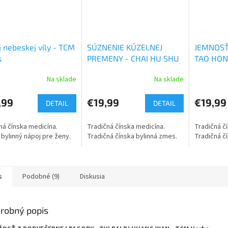
 nebeskej víly - TCM
SÚZNENIE KÚZELNEJ
JEMNOSŤ 
s
PREMENY - CHAI HU SHU
TAO HON
GAN WAN - TCM Herbs
TCM Her
Na sklade
Na sklade
,99
€19,99
€19,99
DETAIL
DETAIL
ná čínska medicína.
Tradičná čínska medicína.
Tradičná č
 bylinný nápoj pre ženy.
Tradičná čínska bylinná zmes.
Tradičná č
s
Podobné (9)
Diskusia
robný popis