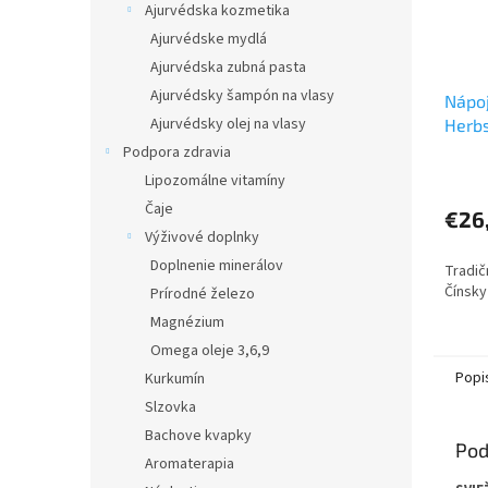
Ajurvédska kozmetika
Ajurvédske mydlá
Ajurvédska zubná pasta
Ajurvédsky šampón na vlasy
Nápoj
Ajurvédsky olej na vlasy
Herb
Podpora zdravia
Lipozomálne vitamíny
Čaje
€26
Výživové doplnky
Doplnenie minerálov
Tradič
Čínsky
Prírodné železo
Magnézium
Omega oleje 3,6,9
Popi
Kurkumín
Slzovka
Bachove kvapky
Pod
Aromaterapia