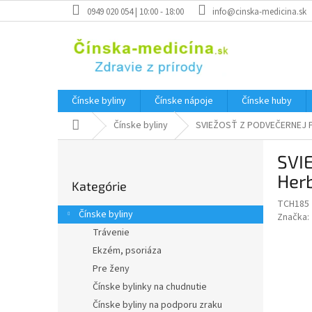
Prejsť
0949 020 054 | 10:00 - 18:00
info@cinska-medicina.sk
na
obsah
Čínske byliny
Čínske nápoje
Čínske huby
Domov
Čínske byliny
SVIEŽOSŤ Z PODVEČERNEJ PA
B
SVI
o
Preskočiť
č
Her
Kategórie
kategórie
n
TCH185
ý
Čínske byliny
Značka:
p
Trávenie
a
Ekzém, psoriáza
n
e
Pre ženy
l
Čínske bylinky na chudnutie
Čínske byliny na podporu zraku