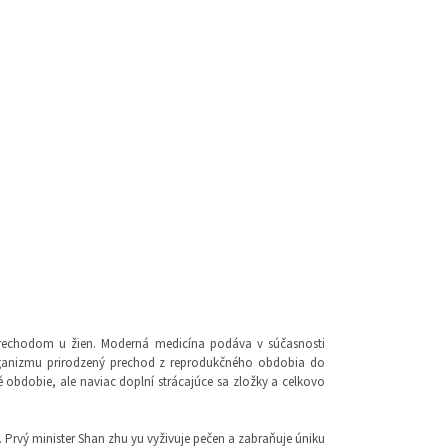
prechodom u žien. Moderná medicína podáva v súčasnosti
organizmu prirodzený prechod z reprodukčného obdobia do
bdobie, ale naviac doplní strácajúce sa zložky a celkovo
n. Prvý minister Shan zhu yu vyživuje pečen a zabraňuje úniku