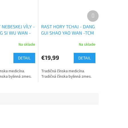
Ďalší
produkt
NEBESKEJ VÍLY -
RAST HORY TCHAJ - DANG
G SI WU WAN -
GUI SHAO YAO WAN -TCM
bs
Herbs
Na sklade
Na sklade
€19,99
DETAIL
DETAIL
ínska medicína.
Tradičná čínska medicína.
ínska bylinná zmes.
Tradičná čínska bylinná zmes.