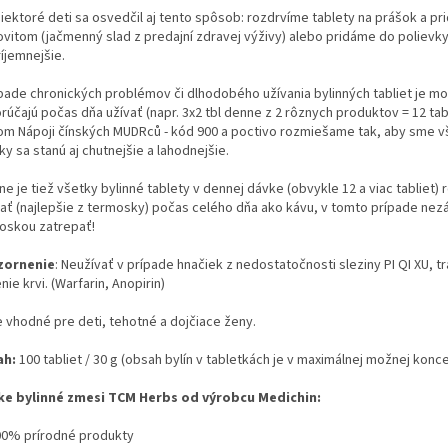
niektoré deti sa osvedčil aj tento spôsob: rozdrvíme tablety na prášok a pr
vitom (jačmenný slad z predajní zdravej výživy) alebo pridáme do polievky č
íjemnejšie.
ípade chronických problémov či dlhodobého užívania bylinných tabliet je mo
rúčajú počas dňa užívať (napr. 3x2 tbl denne z 2 rôznych produktov = 12 ta
om Nápoji čínských MUDRců - kód 900 a poctivo rozmiešame tak, aby sme vše v
ky sa stanú aj chutnejšie a lahodnejšie.
ne je tiež všetky bylinné tablety v dennej dávke (obvykle 12 a viac tabliet) 
jať (najlepšie z termosky) počas celého dňa ako kávu, v tomto prípade nezáv
oskou zatrepať!
zornenie
: Neužívať v prípade hnačiek z nedostatočnosti sleziny PI QI XU, 
nie krvi. (Warfarin, Anopirin)
e vhodné pre deti, tehotné a dojčiace ženy.
ah:
100 tabliet / 30 g (obsah bylín v tabletkách je v maximálnej možnej konce
ke bylinné zmesi TCM Herbs od výrobcu Medichin:
00% prírodné produkty