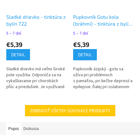
Sladké drievko - tinktúra z
Pupkovník Gotu kola
bylín T22
(bráhmí) - tinktúra z bylín
T10
5 – 7 dní
5 – 7 dní
€5,39
€5,39
DETAIL
DETAIL
Sladké drievko má veľmi široké
Pupkovník ázijský - gotu sa
pole využitia. Odporúča sa na
užíva pri problémoch
vykašliavanie pri chorobách
s pamäťou, pri liečbe depresií a
pľúc a priedušiek. Je využívané
epilepsie. Ďalej pri oslabenom
aj pri žalúdočných a
imunitnom systéme aj zlej
dvanástnikových vredoch.
funkcii pečene, či nespavosti a...
ZOBRAZIŤ VŠETKY SÚVISIACE PRODUKTY
Popis
Diskusia