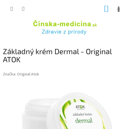
Prejsť
NÁKUP
na
obsah
KOŠÍK
Základný krém Dermal - Original
ATOK
Značka:
Original Atok