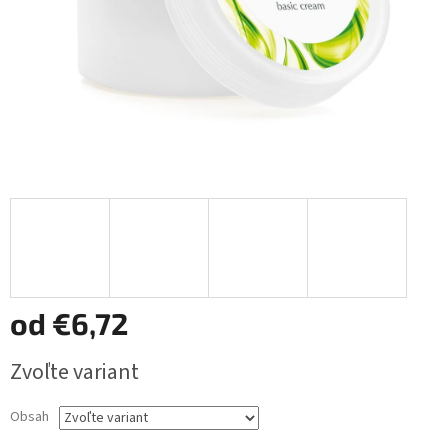
od
€6,72
Jednotková
Zvoľte variant
cena:
Obsah