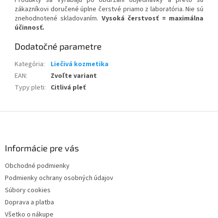
zákazníkovi doručené úplne čerstvé priamo z laboratória. Nie sú
znehodnotené skladovaním.
Vysoká čerstvosť = maximálna
účinnosť.
Dodatočné parametre
Kategória
:
Liečivá kozmetika
EAN
:
Zvoľte variant
Typy pleti
:
Citlivá pleť
Z
á
p
ä
Informácie pre vás
t
Obchodné podmienky
i
Podmienky ochrany osobných údajov
e
Súbory cookies
Doprava a platba
Všetko o nákupe