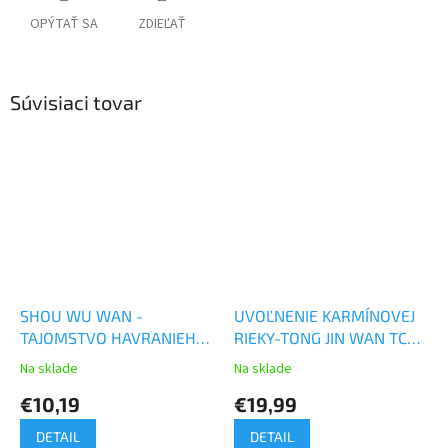
OPÝTAŤ SA
ZDIEĽAŤ
Súvisiaci tovar
SHOU WU WAN -
UVOĽNENIE KARMÍNOVEJ
TAJOMSTVO HAVRANIEHO
RIEKY-TONG JIN WAN TCM
VRKOČA
Herbs
Na sklade
Na sklade
€10,19
€19,99
DETAIL
DETAIL