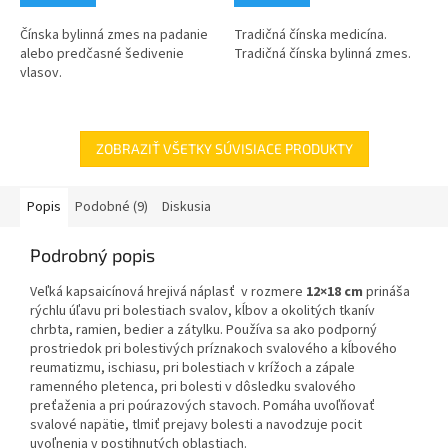
Čínska bylinná zmes na padanie
Tradičná čínska medicína.
alebo predčasné šedivenie
Tradičná čínska bylinná zmes.
vlasov.
ZOBRAZIŤ VŠETKY SÚVISIACE PRODUKTY
Popis
Podobné (9)
Diskusia
Podrobný popis
Veľká kapsaicínová hrejivá náplasť v rozmere
12×18 cm
prináša
rýchlu úľavu pri bolestiach svalov, kĺbov a okolitých tkanív
chrbta, ramien, bedier a zátylku. Používa sa ako podporný
prostriedok pri bolestivých príznakoch svalového a kĺbového
reumatizmu, ischiasu, pri bolestiach v krížoch a zápale
ramenného pletenca, pri bolesti v dôsledku svalového
preťaženia a pri poúrazových stavoch. Pomáha uvoľňovať
svalové napätie, tlmiť prejavy bolesti a navodzuje pocit
uvoľnenia v postihnutých oblastiach.