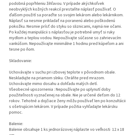
podobná popŕhleniu žihľavou. V prípade akýchkoľvek
neobvyklých kožných reakcií prestaňte náplasť používať. O
ďalšom použití sa poraďte so svojim lekárom alebo lekárnikom.
Náplasť sa nesmie prikladať na poranenú alebo poškodenú
pokožku. Nesmie prísť do styku so sliznicami, najmä nie očami.
Po každej manipulácii s náplasťou je potrebné umyť si ruky
mydlom a teplou vodou. Nepoužívajte súčasne so zahrievacím
vankúšom. Nepoužívajte minimálne 1 hodinu pred kúpeľom a ani
tesne po ňom.
Skladovanie:
Uchovávajte v suchu pri izbovej teplote v pôvodnom obale.
Neskladujte na priamom slnku. Chráňte pred mrazom.
Uchovávajte mimo dosahu a dohľadu malých detí.
Všeobecné upozornenia : Nepoužívajte po uplynutí doby
použiteľnosti vyznačenej na obale. Nie je určené deťom do 12
rokov. Tehotné a dojčiace ženy môžu používať len po konzultácii
s ošetrujúcim lekárom. V prípade požitia vyhľadajte lekársku
pomoc.
Balenie:
Balenie obsahuje 1 ks jednorázovej náplaste vo veľkosti 12 x 18