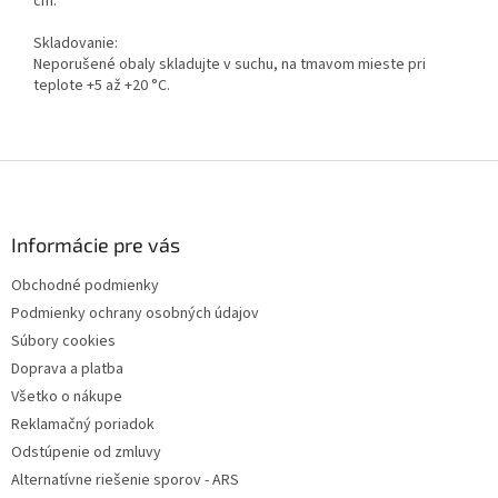
cm.
Skladovanie:
Neporušené obaly skladujte v suchu, na tmavom mieste pri
teplote +5 až +20 °C.
Z
á
p
ä
Informácie pre vás
t
Obchodné podmienky
i
Podmienky ochrany osobných údajov
e
Súbory cookies
Doprava a platba
Všetko o nákupe
Reklamačný poriadok
Odstúpenie od zmluvy
Alternatívne riešenie sporov - ARS