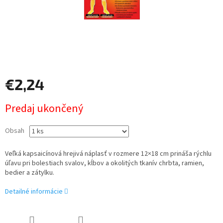
€2,24
Jednotková
Predaj ukončený
cena:
Obsah
Veľká kapsaicínová hrejivá náplasť v rozmere 12×18 cm prináša rýchlu
úľavu pri bolestiach svalov, kĺbov a okolitých tkanív chrbta, ramien,
bedier a zátylku.
Detailné informácie