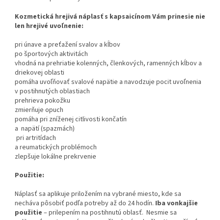
Kozmetická hrejivá náplasť s kapsaicínom Vám prinesie nie
len hrejivé uvoľnenie:
pri únave a preťažení svalov a kĺbov
po športových aktivitách
vhodná na prehriatie kolenných, členkových, ramenných kĺbov a
driekovej oblasti
pomáha uvoľňovať svalové napätie a navodzuje pocit uvoľnenia
v postihnutých oblastiach
prehrieva pokožku
zmierňuje opuch
pomáha pri zníženej citlivosti končatín
a napätí (spazmách)
pri artritídach
a reumatických problémoch
zlepšuje lokálne prekrvenie
Použitie:
Náplasť sa aplikuje priložením na vybrané miesto, kde sa
necháva pôsobiť podľa potreby až do 24 hodín.
Iba vonkajšie
použitie
– prilepením na postihnutú oblasť. Nesmie sa