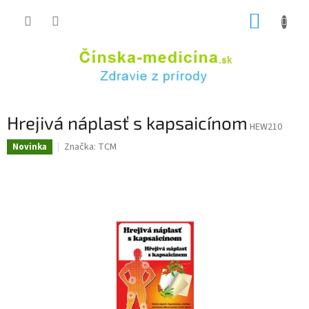
Prejsť
NÁKUP
na
obsah
KOŠÍK
Hrejivá náplasť s kapsaicínom
HEW210
Značka:
TCM
Novinka