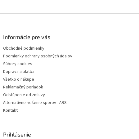
Z
á
p
ä
Informácie pre vás
t
Obchodné podmienky
i
Podmienky ochrany osobných údajov
e
Súbory cookies
Doprava a platba
Všetko o nákupe
Reklamačný poriadok
Odstúpenie od zmluvy
Alternatívne riešenie sporov - ARS
Kontakt
Prihlásenie