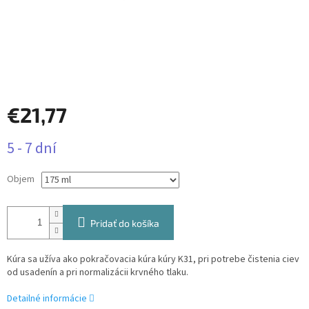
€21,77
Jednotková
5 - 7 dní
cena:
Objem
Pridať do košíka
Kúra sa užíva ako pokračovacia kúra kúry K31, pri potrebe čistenia ciev
od usadenín a pri normalizácii krvného tlaku.
Detailné informácie