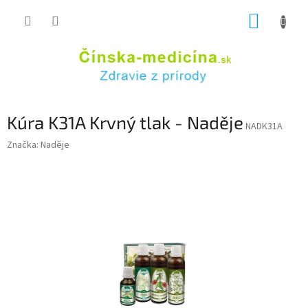
Prejsť
NÁKUP
na
obsah
KOŠÍK
Kúra K31A Krvný tlak - Naděje
NADK31A
Značka:
Naděje