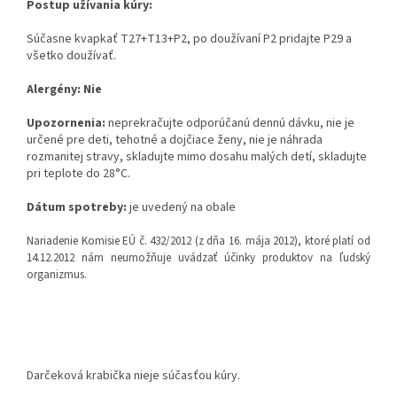
Postup užívania kúry:
Súčasne kvapkať T27+T13+P2, po doužívaní P2 pridajte P29 a
všetko doužívať.
Alergény: Nie
Upozornenia:
neprekračujte odporúčanú dennú dávku, nie je
určené pre deti, tehotné a dojčiace ženy, nie je náhrada
rozmanitej stravy, skladujte mimo dosahu malých detí, skladujte
pri teplote do 28°C.
Dátum spotreby:
je uvedený na obale
Nariadenie Komisie EÚ č. 432/2012 (z dňa 16. mája 2012), ktoré platí od
14.12.2012 nám neumožňuje uvádzať účinky produktov na ľudský
organizmus.
Darčeková krabička nieje súčasťou kúry.