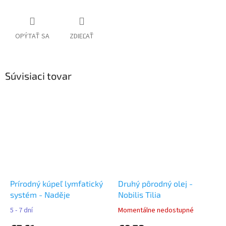
OPÝTAŤ SA
ZDIEĽAŤ
Súvisiaci tovar
Prírodný kúpeľ lymfatický
Druhý pôrodný olej -
systém - Naděje
Nobilis Tilia
5 - 7 dní
Momentálne nedostupné