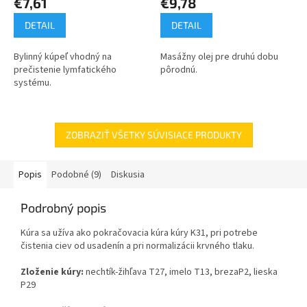
€7,61
€9,78
DETAIL
DETAIL
Bylinný kúpeľ vhodný na
Masážny olej pre druhú dobu
prečistenie lymfatického
pôrodnú.
systému.
ZOBRAZIŤ VŠETKY SÚVISIACE PRODUKTY
Popis
Podobné (9)
Diskusia
Podrobný popis
Kúra sa užíva ako pokračovacia kúra kúry K31, pri potrebe
čistenia ciev od usadenín a pri normalizácii krvného tlaku.
Zloženie kúry:
nechtík-žihľava T27, imelo T13, brezaP2, lieska
P29