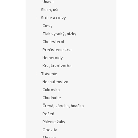
Únava
Sluch, uši
Srdce a cievy
Cievy
Tlak vysoký, nízky
Cholesterol
Prečistenie krvi
Hemeroidy
Krv, krvotvorba
Trávenie
Nechutenstvo
Cukrovka
Chudnutie
Črevá, zápcha, hnačka
Pečeň
Pálenie žáhy
Obezita