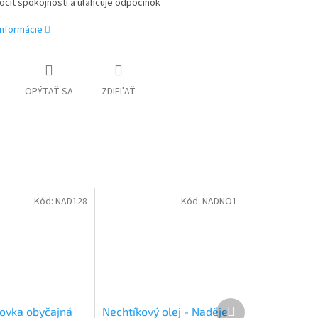
ocit spokojnosti a uľahčuje odpočinok
informácie
OPÝTAŤ SA
ZDIEĽAŤ
Kód:
NAD128
Kód:
NADNO1
Ďalší
ovka obyčajná
Nechtíkový olej - Naděje
produkt