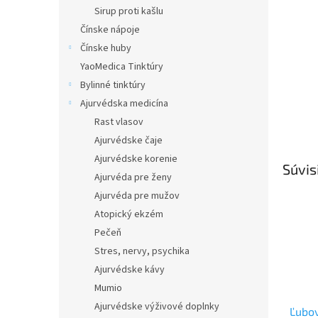
Sirup proti kašlu
Čínske nápoje
Čínske huby
YaoMedica Tinktúry
Bylinné tinktúry
Ajurvédska medicína
Rast vlasov
Ajurvédske čaje
Ajurvédske korenie
Súvis
Ajurvéda pre ženy
Ajurvéda pre mužov
Atopický ekzém
Pečeň
Stres, nervy, psychika
Ajurvédske kávy
Mumio
Ajurvédske výživové doplnky
Ľubov