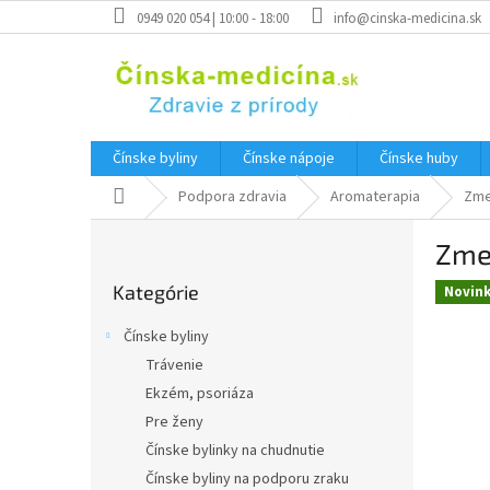
Prejsť
0949 020 054 | 10:00 - 18:00
info@cinska-medicina.sk
na
obsah
Čínske byliny
Čínske nápoje
Čínske huby
Domov
Podpora zdravia
Aromaterapia
Zme
B
Zmes
o
Preskočiť
č
Kategórie
kategórie
Novin
n
ý
Čínske byliny
p
Trávenie
a
Ekzém, psoriáza
n
e
Pre ženy
l
Čínske bylinky na chudnutie
Čínske byliny na podporu zraku