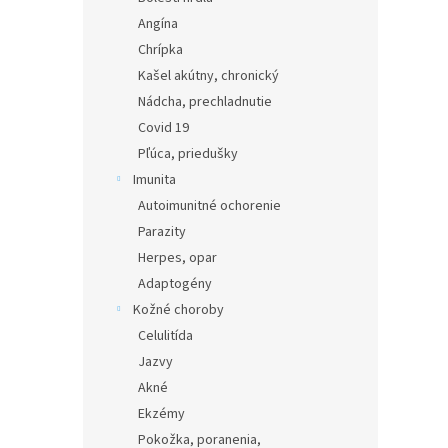
Angína
Chrípka
Kašel akútny, chronický
Nádcha, prechladnutie
Covid 19
Pľúca, priedušky
Imunita
Autoimunitné ochorenie
Parazity
Herpes, opar
Adaptogény
Kožné choroby
Celulitída
Jazvy
Akné
Ekzémy
Pokožka, poranenia,