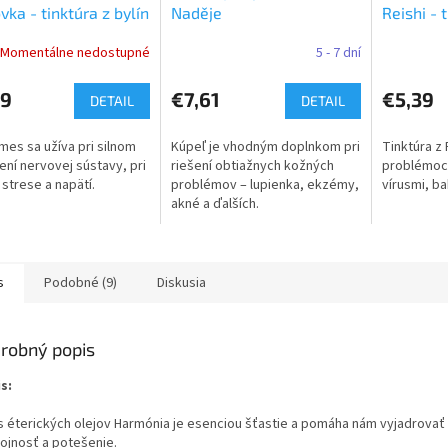
ka - tinktúra z bylín
Naděje
Reishi - 
T58
Momentálne nedostupné
5 - 7 dní
39
€7,61
€5,39
DETAIL
DETAIL
mes sa užíva pri silnom
Kúpeľ je vhodným doplnkom pri
Tinktúra z 
ení nervovej sústavy, pri
riešení obtiažnych kožných
problémoch
 strese a napätí.
problémov – lupienka, ekzémy,
vírusmi, ba
akné a ďalších.
s
Podobné (9)
Diskusia
robný popis
s:
 éterických olejov Harmónia je esenciou šťastie a pomáha nám vyjadrovať
ojnosť a potešenie.