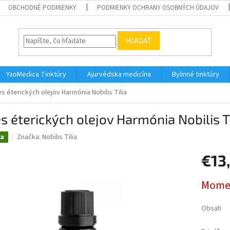
OBCHODNÉ PODMIENKY
PODMIENKY OCHRANY OSOBNÝCH ÚDAJOV
HĽADAŤ
YaoMedica Tinktúry
Ajurvédska medicína
Bylinné tinktúry
s éterických olejov Harmónia Nobilis Tilia
 éterických olejov Harmónia Nobilis Ti
Značka:
Nobilis Tilia
ka
€13
Jednotk
Momen
cena:
Obsah