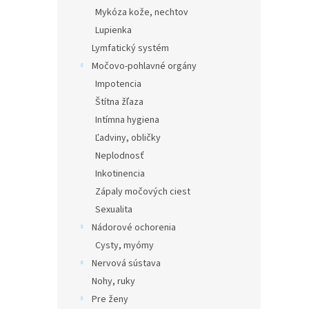
Mykóza kože, nechtov
Lupienka
Lymfatický systém
Močovo-pohlavné orgány
Impotencia
Štítna žľaza
Intímna hygiena
Ľadviny, obličky
Neplodnosť
Inkotinencia
Zápaly močových ciest
Sexualita
Nádorové ochorenia
Cysty, myómy
Nervová sústava
Nohy, ruky
Pre ženy