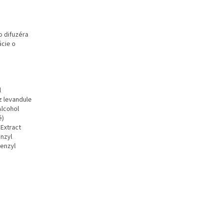
o difuzéra
ácie o
l
z levandule
Alcohol
é)
 Extract
enzyl
Benzyl