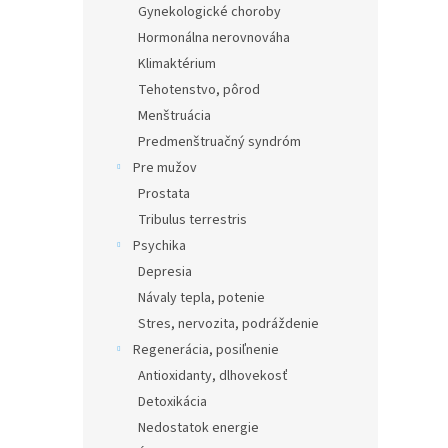
Gynekologické choroby
Hormonálna nerovnováha
Klimaktérium
Tehotenstvo, pôrod
Menštruácia
Predmenštruačný syndróm
Pre mužov
Prostata
Tribulus terrestris
Psychika
Depresia
Návaly tepla, potenie
Stres, nervozita, podráždenie
Regenerácia, posiľnenie
Antioxidanty, dlhovekosť
Detoxikácia
Nedostatok energie