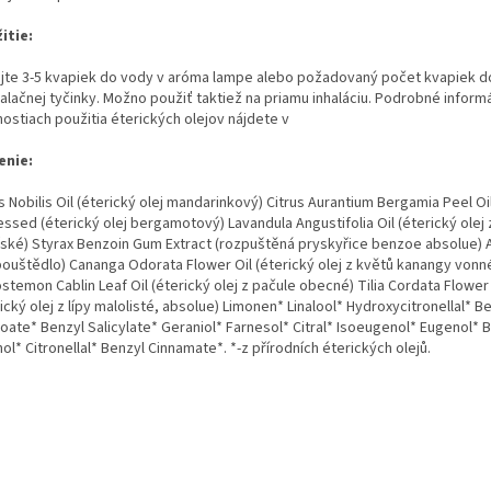
itie:
ajte 3-5 kvapiek do vody v aróma lampe alebo požadovaný počet kvapiek d
halačnej tyčinky. Možno použiť taktiež na priamu inhaláciu. Podrobné inform
ostiach použitia éterických olejov nájdete v
enie:
s Nobilis Oil (éterický olej mandarinkový) Citrus Aurantium Bergamia Peel Oi
ssed (éterický olej bergamotový) Lavandula Angustifolia Oil (éterický olej 
řské) Styrax Benzoin Gum Extract (rozpuštěná pryskyřice benzoe absolue) 
pouštědlo) Cananga Odorata Flower Oil (éterický olej z květů kanangy vonn
temon Cablin Leaf Oil (éterický olej z pačule obecné) Tilia Cordata Flower
ický olej z lípy malolisté, absolue) Limonen* Linalool* Hydroxycitronellal* B
oate* Benzyl Salicylate* Geraniol* Farnesol* Citral* Isoeugenol* Eugenol* 
ol* Citronellal* Benzyl Cinnamate*. *-z přírodních éterických olejů.