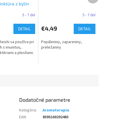
tinktúra z bylín
5 - 7 dní
5 - 7 dní
€4,49
DETAIL
DETAIL
Reishi sa používa pri
Popáleniny, zapareniny,
 s imunitou,
preležaniny
ktériami a plesňami.
Dodatočné parametre
Kategória
:
Aromaterapia
EAN
:
8595100292483