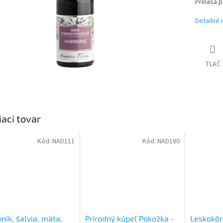
Prináša p
Detailné 
TLAČ
iaci tovar
Kód:
NAD111
Kód:
NAD180
ník, šalvia, mäta,
Prírodný kúpeľ Pokožka -
Leskokôr