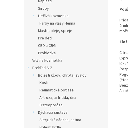
Náplasti
Sirupy
Použ
Liečivá kozmetika
Prid
Farby na vlasy Henna
či in
Maste, oleje, spreje
možn
Pre deti
Zlož
CBD a CBG
Citru
Probiotiká
Expre
Vitálna kozmetika
léka
Prehľad A-Z
(roz
Pogos
Bolesti kĺbov, chrbta, svalov
(éter
Kosti
Benz
Reumatické potiaže
Alcoh
Artróza, artritída, dna
Osteoporóza
Dýchacia sústava
Alergická nádcha, astma
Bolesti hrdla