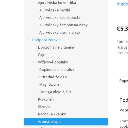
Ajurvédska kozmetika
medov
T41
Ajurvédske mydlá
Ajurvédska zubná pasta
Ajurvédsky šampón na vlasy
€5,
Ajurvédsky olej na vlasy
Podpora zdravia
Táto z
rozruš
Lipozomálne vitamíny
silnom
Čaje
Výživové doplnky
Doplnenie minerálov
Prírodné železo
Popi
Magnézium
Omega oleje 3,6,9
Pod
Kurkumín
Slzovka
Popi
Bachove kvapky
Zmes
Aromaterapia
spok