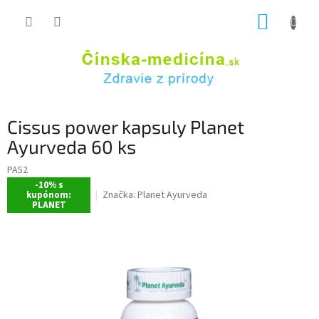
Prejsť
NÁKUP
na
obsah
KOŠÍK
Cissus power kapsuly Planet
Ayurveda 60 ks
PA52
-10% s
Značka:
Planet Ayurveda
kupónom:
PLANET