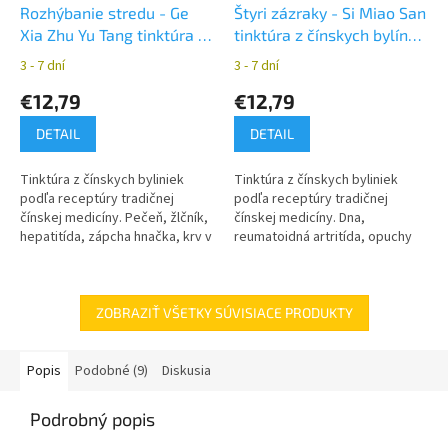
Rozhýbanie stredu - Ge
Štyri zázraky - Si Miao San
Xia Zhu Yu Tang tinktúra z
tinktúra z čínskych bylín
čínskych balín YaoMedica
YaoMedica
3 - 7 dní
3 - 7 dní
€12,79
€12,79
DETAIL
DETAIL
Tinktúra z čínskych byliniek
Tinktúra z čínskych byliniek
podľa receptúry tradičnej
podľa receptúry tradičnej
čínskej medicíny. Pečeň, žlčník,
čínskej medicíny. Dna,
hepatitída, zápcha hnačka, krv v
reumatoidná artritída, opuchy
stolici, endometrióza.
dolných končatín, mravenčenie
dolných končatín.
ZOBRAZIŤ VŠETKY SÚVISIACE PRODUKTY
Popis
Podobné (9)
Diskusia
Podrobný popis