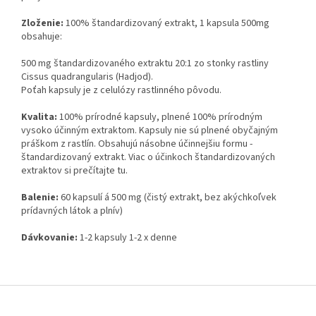
Zloženie:
100% štandardizovaný extrakt, 1 kapsula 500mg
obsahuje:
500 mg štandardizovaného extraktu 20:1 zo stonky rastliny
Cissus quadrangularis (Hadjod).
Poťah kapsuly je z celulózy rastlinného pôvodu.
Kvalita:
100% prírodné kapsuly, plnené 100% prírodným
vysoko účinným extraktom. Kapsuly nie sú plnené obyčajným
práškom z rastlín. Obsahujú násobne účinnejšiu formu -
štandardizovaný extrakt. Viac o účinkoch štandardizovaných
extraktov si prečítajte tu.
Balenie:
60 kapsulí á 500 mg (čistý extrakt, bez akýchkoľvek
prídavných látok a plnív)
Dávkovanie:
1-2 kapsuly 1-2 x denne
Z
á