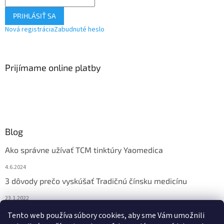
PRIHLÁSIŤ SA
Nová registrácia
Zabudnuté heslo
Prijímame online platby
Blog
Ako správne užívať TCM tinktúry Yaomedica
4.6.2024
3 dôvody prečo vyskúšať Tradičnú čínsku medicínu
23.1.2022
Nadmerne vám vypadávajú vlasy? Pomôže vám čínska
Tento web používa súbory cookies, aby sme Vám umožnili
medicína