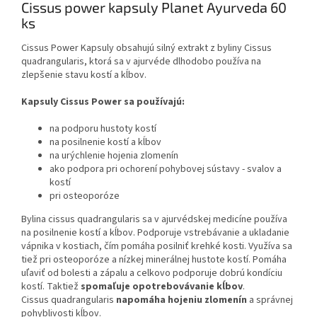
Cissus power kapsuly Planet Ayurveda 60
ks
Cissus Power Kapsuly obsahujú silný extrakt z byliny Cissus
quadrangularis, ktorá sa v ajurvéde dlhodobo používa na
zlepšenie stavu kostí a kĺbov.
Kapsuly Cissus Power sa používajú:
na podporu hustoty kostí
na posilnenie kostí a kĺbov
na urýchlenie hojenia zlomenín
ako podpora pri ochorení pohybovej sústavy - svalov a
kostí
pri osteoporóze
Bylina cissus quadrangularis sa v ajurvédskej medicíne používa
na posilnenie kostí a kĺbov. Podporuje vstrebávanie a ukladanie
vápnika v kostiach, čím pomáha posilniť krehké kosti. Využíva sa
tiež pri osteoporóze a nízkej minerálnej hustote kostí. Pomáha
uľaviť od bolesti a zápalu a celkovo podporuje dobrú kondíciu
kostí. Taktiež
spomaľuje opotrebovávanie kĺbov
.
Cissus quadrangularis
napomáha hojeniu zlomenín
a správnej
pohyblivosti kĺbov.