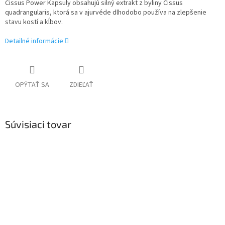
Cissus Power Kapsuly obsahujú silný extrakt z byliny Cissus
quadrangularis, ktorá sa v ajurvéde dlhodobo používa na zlepšenie
stavu kostí a kĺbov.
Detailné informácie
OPÝTAŤ SA
ZDIEĽAŤ
Súvisiaci tovar