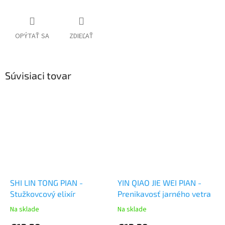
OPÝTAŤ SA
ZDIEĽAŤ
Súvisiaci tovar
SHI LIN TONG PIAN -
YIN QIAO JIE WEI PIAN -
Stužkovcový elixír
Prenikavosť jarného vetra
Na sklade
Na sklade