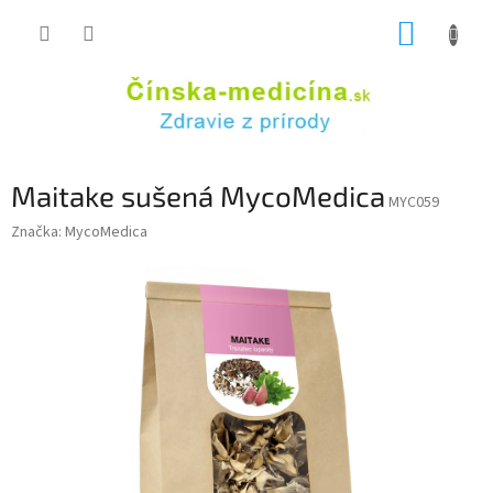
Prejsť
NÁKUP
na
obsah
KOŠÍK
Maitake sušená MycoMedica
MYC059
Značka:
MycoMedica