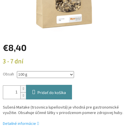
€8,40
Jednotková
3 - 7 dní
cena:
Obsah
Pridať do košíka
Sušená Maitake (trsovnica lupeňovitá) je vhodná pre gastronomické
využitie. Obsahuje účinné látky v prirodzenom pomere zdrojovej huby.
Detailné informácie