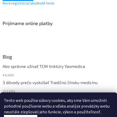
Nová registrácia
Zabudnuté heslo
Prijímame online platby
Blog
Ako správne užívať TCM tinktúry Yaomedica
4.6.2024
3 dôvody prečo vyskúšať Tradičnú čínsku medicínu
23.1.2022
Nadmerne vám vypadávajú vlasy? Pomôže vám čínska
Tento web používa súbory cookies, aby sme Vám umožnili
medicína
pohodlné používanie webu a vďaka analýze prevádzky webu
neustále zlepšovali jeho funkcie, výkon a použiteľnosť.
13.11.2021