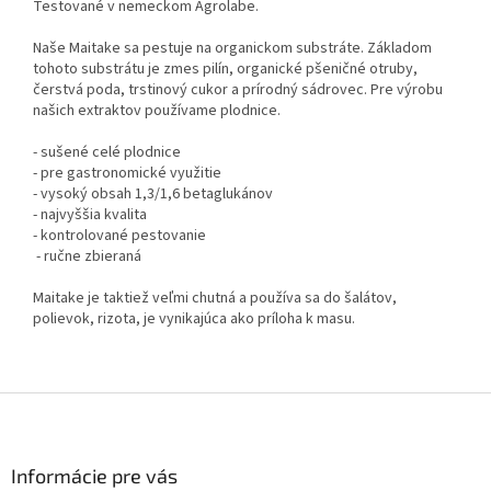
Testované v nemeckom Agrolabe.
Naše Maitake sa pestuje na organickom substráte. Základom
tohoto substrátu je zmes pilín, organické pšeničné otruby,
čerstvá poda, trstinový cukor a prírodný sádrovec. Pre výrobu
našich extraktov používame plodnice.
- sušené celé plodnice
- pre gastronomické využitie
- vysoký obsah 1,3/1,6 betaglukánov
- najvyššia kvalita
- kontrolované pestovanie
- ručne zbieraná
Maitake je taktiež veľmi chutná a používa sa do šalátov,
polievok, rizota, je vynikajúca ako príloha k masu.
Z
á
p
ä
Informácie pre vás