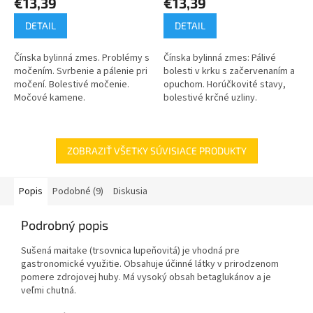
€13,39
€13,39
DETAIL
DETAIL
Čínska bylinná zmes. Problémy s
Čínska bylinná zmes: Pálivé
močením. Svrbenie a pálenie pri
bolesti v krku s začervenaním a
močení. Bolestivé močenie.
opuchom. Horúčkovité stavy,
Močové kamene.
bolestivé krčné uzliny.
ZOBRAZIŤ VŠETKY SÚVISIACE PRODUKTY
Popis
Podobné (9)
Diskusia
Podrobný popis
Sušená maitake (trsovnica lupeňovitá) je vhodná pre
gastronomické využitie. Obsahuje účinné látky v prirodzenom
pomere zdrojovej huby. Má vysoký obsah betaglukánov a je
veľmi chutná.