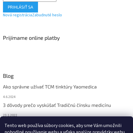
PRIHLÁSIŤ SA
Nová registrácia
Zabudnuté heslo
Prijímame online platby
Blog
Ako správne užívať TCM tinktúry Yaomedica
4.6.2024
3 dôvody prečo vyskúšať Tradičnú čínsku medicínu
23.1.2022
Nadmerne vám vypadávajú vlasy? Pomôže vám čínska
Tento web používa súbory cookies, aby sme Vám umožnili
medicína
pohodlné používanie webu a vďaka analýze prevádzky webu