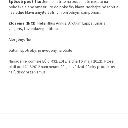
Spôsob použitia:
Jemne natrite na postihnuté miesto na
pokožke alebo vmasírujte do pokožky hlavy. Nechajte pôsobiť a
následne hlavu umyjte šetrným prírodným šampónom.
Zloženie (INCI):
Helianthus Annus, Arctium Lappa, Linaria
vulgaris, LavandaAngustifolia.
Alergény: Nie
Dátum spotreby: je uvedený na obale
Nariadenie Komisie EÚ č. 432/2012 (z dňa 16. mája 2012), ktoré
platí od 14.12.2012 nám neumožňuje uvádzať účinky produktov
na ľudský organizmus.
Z
á