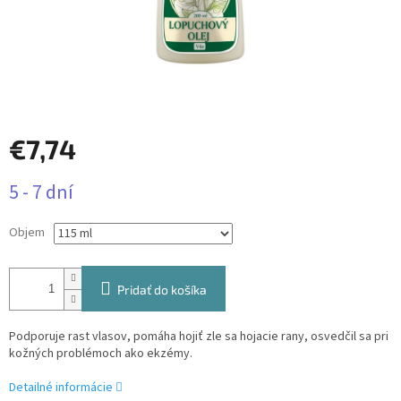
€7,74
Jednotková
5 - 7 dní
cena:
Objem
Pridať do košíka
Podporuje rast vlasov, pomáha hojiť zle sa hojacie rany, osvedčil sa pri
kožných problémoch ako ekzémy.
Detailné informácie