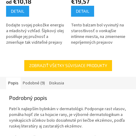
€10,18
€19,57
od
DETAIL
DETAIL
Dodajte svojej pokožke energiu
Tento balzam bol vyvinutý na
a mladistvý vzhľad. Šípkový olej
starostlivosť o vonkajšie
posilňuje jej pružnosť a
intímne miesta, na zmiernenie
zmierňuje tak viditeľné prejavy
nepríjemných prejavov
starnutia. Výživa pleti v každom
sprevádzajúcich mykózy.
veku, účinný proti...
ZOBRAZIŤ VŠETKY SÚVISIACE PRODUKTY
Popis
Podobné (9)
Diskusia
Podrobný popis
Patrí k najlepším bylinkám v dermatológii. Podporuje rast vlasov,
pomáha hojiť zle sa hojacie rany, je výborné dermatologikum a
vynikajúcich účinkov bolo dosiahnuté pri liečbe ekzémov, podľa
ruskej literatúry aj zastaralých ekzémov.