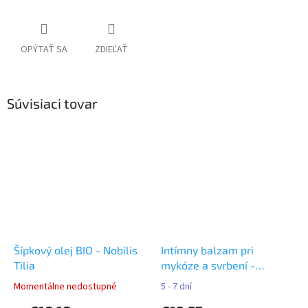
OPÝTAŤ SA
ZDIEĽAŤ
Súvisiaci tovar
Šípkový olej BIO - Nobilis
Intímny balzam pri
Tilia
mykóze a svrbení -
Original ATOK
Momentálne nedostupné
5 - 7 dní