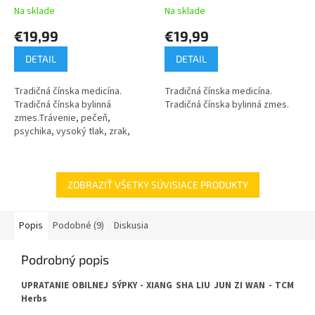
GUAN JIAN WAN mod. -
YAO WAN - TCM Herbs
Na sklade
Na sklade
TCM Herbs
€19,99
€19,99
DETAIL
DETAIL
Tradičná čínska medicína.
Tradičná čínska medicína.
Tradičná čínska bylinná
Tradičná čínska bylinná zmes.
zmes.Trávenie, pečeň,
psychika, vysoký tlak, zrak,
gynekologické problémy.
ZOBRAZIŤ VŠETKY SÚVISIACE PRODUKTY
Popis
Podobné (9)
Diskusia
Podrobný popis
UPRATANIE OBILNEJ SÝPKY - XIANG SHA LIU JUN ZI WAN - TCM
Herbs