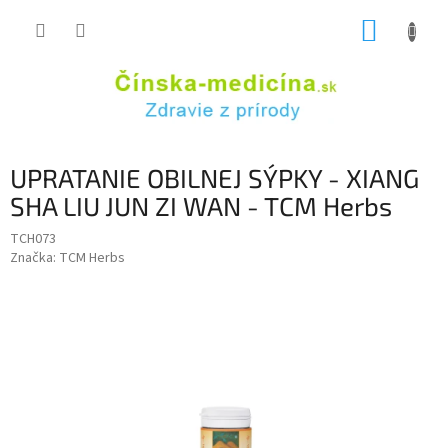
Prejsť
NÁKUP
na
obsah
KOŠÍK
UPRATANIE OBILNEJ SÝPKY - XIANG
SHA LIU JUN ZI WAN - TCM Herbs
TCH073
Značka:
TCM Herbs