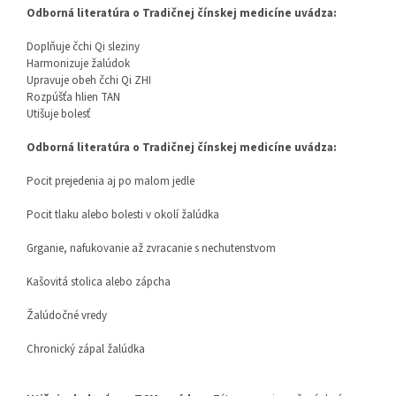
Odborná literatúra o Tradičnej čínskej medicíne uvádza:
Doplňuje čchi Qi sleziny
Harmonizuje žalúdok
Upravuje obeh čchi Qi ZHI
Rozpúšťa hlien TAN
Utišuje bolesť
Odborná literatúra o Tradičnej čínskej medicíne uvádza:
Pocit prejedenia aj po malom jedle
Pocit tlaku alebo bolesti v okolí žalúdka
Grganie, nafukovanie až zvracanie s nechutenstvom
Kašovitá stolica alebo zápcha
Žalúdočné vredy
Chronický zápal žalúdka