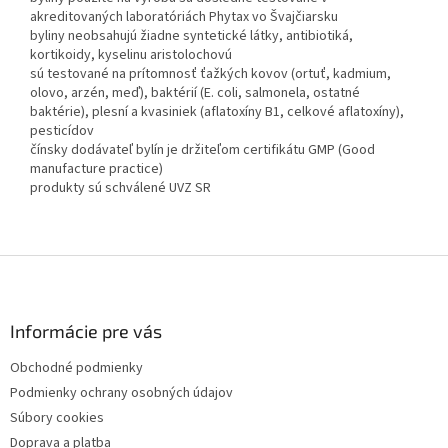
akreditovaných laboratóriách Phytax vo Švajčiarsku
byliny neobsahujú žiadne syntetické látky, antibiotiká,
kortikoidy, kyselinu aristolochovú
sú testované na prítomnosť ťažkých kovov (ortuť, kadmium,
olovo, arzén, meď), baktérií (E. coli, salmonela, ostatné
baktérie), plesní a kvasiniek (aflatoxíny B1, celkové aflatoxíny),
pesticídov
čínsky dodávateľ bylín je držiteľom certifikátu GMP (Good
manufacture practice)
produkty sú schválené UVZ SR
Z
á
p
ä
Informácie pre vás
t
Obchodné podmienky
i
Podmienky ochrany osobných údajov
e
Súbory cookies
Doprava a platba