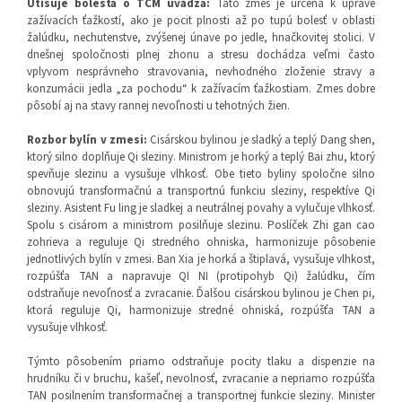
Utišuje bolesťa o TCM uvádza
:
Táto zmes je určená k úprave
zažívacích ťažkostí, ako je pocit plnosti až po tupú bolesť v oblasti
žalúdku, nechutenstve, zvýšenej únave po jedle, hnačkovitej stolici. V
dnešnej spoločnosti plnej zhonu a stresu dochádza veľmi často
vplyvom nesprávneho stravovania, nevhodného zloženie stravy a
konzumácii jedla „za pochodu“ k zažívacím ťažkostiam. Zmes dobre
pôsobí aj na stavy rannej nevoľnosti u tehotných žien.
Rozbor bylín v zmesi:
Cisárskou bylinou je sladký a teplý Dang shen,
ktorý silno doplňuje Qi sleziny. Ministrom je horký a teplý Bai zhu, ktorý
spevňuje slezinu a vysušuje vlhkosť. Obe tieto byliny spoločne silno
obnovujú transformačnú a transportnú funkciu sleziny, respektíve Qi
sleziny. Asistent Fu ling je sladkej a neutrálnej povahy a vylučuje vlhkosť.
Spolu s cisárom a ministrom posilňuje slezinu. Poslíček Zhi gan cao
zohrieva a reguluje Qi stredného ohniska, harmonizuje pôsobenie
jednotlivých bylín v zmesi. Ban Xia je horká a štiplavá, vysušuje vlhkost,
rozpúšťa TAN a napravuje QI NI (protipohyb Qi) žalúdku, čím
odstraňuje nevoľnosť a zvracanie. Ďalšou cisárskou bylinou je Chen pi,
ktorá reguluje Qi, harmonizuje stredné ohniská, rozpúšťa TAN a
vysušuje vlhkosť.
Týmto pôsobením priamo odstraňuje pocity tlaku a dispenzie na
hrudníku či v bruchu, kašeľ, nevolnosť, zvracanie a nepriamo rozpúšťa
TAN posilnením transformačnej a transportnej funkcie sleziny. Minister