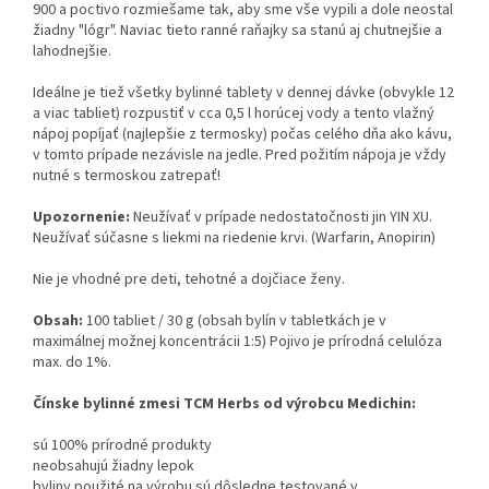
900 a poctivo rozmiešame tak, aby sme vše vypili a dole neostal
žiadny "lógr". Naviac tieto ranné raňajky sa stanú aj chutnejšie a
lahodnejšie.
Ideálne je tiež všetky bylinné tablety v dennej dávke (obvykle 12
a viac tabliet) rozpustiť v cca 0,5 l horúcej vody a tento vlažný
nápoj popíjať (najlepšie z termosky) počas celého dňa ako kávu,
v tomto prípade nezávisle na jedle. Pred požitím nápoja je vždy
nutné s termoskou zatrepať!
Upozornenie:
Neužívať v prípade nedostatočnosti jin YIN XU.
Neužívať súčasne s liekmi na riedenie krvi. (Warfarin, Anopirin)
Nie je vhodné pre deti, tehotné a dojčiace ženy.
Obsah:
100 tabliet / 30 g (obsah bylín v tabletkách je v
maximálnej možnej koncentrácii 1:5) Pojivo je prírodná celulóza
max. do 1%.
Čínske bylinné zmesi TCM Herbs od výrobcu Medichin:
sú 100% prírodné produkty
neobsahujú žiadny lepok
byliny použité na výrobu sú dôsledne testované v