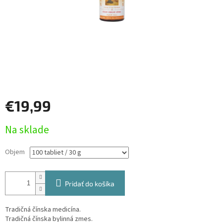
€19,99
Jednotková
Na sklade
cena:
Objem
Pridať do košíka
Tradičná čínska medicína.
Tradičná čínska bylinná zmes.