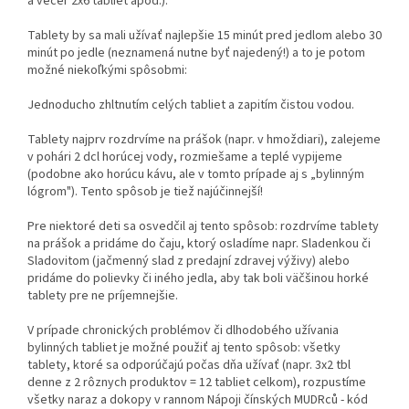
a večer 2x6 tabliet apod.).
Tablety by sa mali užívať najlepšie 15 minút pred jedlom alebo 30
minút po jedle (neznamená nutne byť najedený!) a to je potom
možné niekoľkými spôsobmi:
Jednoducho zhltnutím celých tabliet a zapitím čistou vodou.
Tablety najprv rozdrvíme na prášok (napr. v hmoždiari), zalejeme
v pohári 2 dcl horúcej vody, rozmiešame a teplé vypijeme
(podobne ako horúcu kávu, ale v tomto prípade aj s „bylinným
lógrom"). Tento spôsob je tiež najúčinnejší!
Pre niektoré deti sa osvedčil aj tento spôsob: rozdrvíme tablety
na prášok a pridáme do čaju, ktorý osladíme napr. Sladenkou či
Sladovitom (jačmenný slad z predajní zdravej výživy) alebo
pridáme do polievky či iného jedla, aby tak boli väčšinou horké
tablety pre ne príjemnejšie.
V prípade chronických problémov či dlhodobého užívania
bylinných tabliet je možné použiť aj tento spôsob: všetky
tablety, ktoré sa odporúčajú počas dňa užívať (napr. 3x2 tbl
denne z 2 rôznych produktov = 12 tabliet celkom), rozpustíme
všetky naraz a dokopy v rannom Nápoji čínských MUDRců - kód