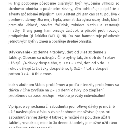
Fu ling podporuje pôsobenie cisárských bylín vylúčením vlhkosti zo
stredného ohniska a posílnením sleziny, čím odstraňuje palpitácie a
závraty spôsobené stúpajícim TAN. Asistent Zhi gan cao sa tu používa k
posilneniu sleziny. Sha ren je teplá, aromatická bylina ostrej chuti, ktorá
premieňa vlhkosť, otevára žalúdok, zohrieva slezinu a zastavuje
hnačky. Sheng jiang harmonizuje žalúdok a pôsobí proti rozvoju
protipohybu Qi žalúdku (WEI QI NI). Da zao harmonizuje pôsobenie
jednotlivých bylín v zmesi a posilňuje stredné ohniská.
Dávkovanie
- 3x denne 4 tablety, deti od 3 let 3x denne 2
tablety. Obecne sa užívajú v Číne byliny tak, že deti do 4 rokov
užívajú 1/4 dávky dospelého, tj. 3 x 1 – 2 tbl, deti od 5 do 12
rokov užívajú 1/2 dávky dospelého, tj. 3x2 – 4 tbl. a dospelí
potom 3 x 4 – 8 tbl denne.
Inak v akútnom štádiu problémov a podľa intenzity problémov sa
dávka v Číne zvyšuje na 2 – 3 x denní dávky, po zlepšení
problémov sa zase znižuje – všetko je vždy individuálne!
V prípade vynechania či zabudnutia jednotlivej dávky je možné
užiť nasledujúcu dávku v dvojnásobnom množstve (napr. pri
zabudnutí rannej dávky 4 tabliet je možné na poludnie užiť 8
tabliet, rovnako aj miesto 3x denne 4 tablety je možné užiť ráno