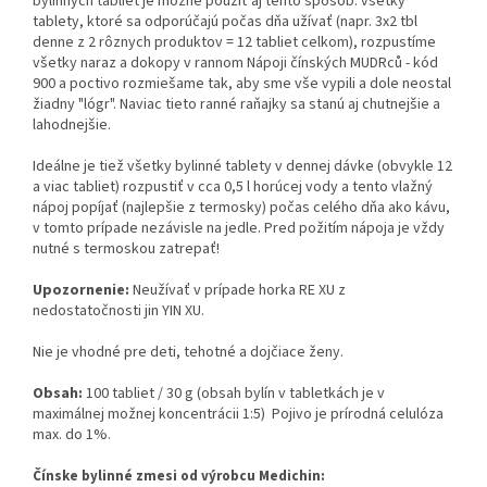
bylinných tabliet je možné použiť aj tento spôsob: všetky
tablety, ktoré sa odporúčajú počas dňa užívať (napr. 3x2 tbl
denne z 2 rôznych produktov = 12 tabliet celkom), rozpustíme
všetky naraz a dokopy v rannom Nápoji čínských MUDRců - kód
900 a poctivo rozmiešame tak, aby sme vše vypili a dole neostal
žiadny "lógr". Naviac tieto ranné raňajky sa stanú aj chutnejšie a
lahodnejšie.
Ideálne je tiež všetky bylinné tablety v dennej dávke (obvykle 12
a viac tabliet) rozpustiť v cca 0,5 l horúcej vody a tento vlažný
nápoj popíjať (najlepšie z termosky) počas celého dňa ako kávu,
v tomto prípade nezávisle na jedle. Pred požitím nápoja je vždy
nutné s termoskou zatrepať!
Upozornenie:
Neužívať v prípade horka RE XU z
nedostatočnosti jin YIN XU.
Nie je vhodné pre deti, tehotné a dojčiace ženy.
Obsah:
100 tabliet / 30 g (obsah bylín v tabletkách je v
maximálnej možnej koncentrácii 1:5) Pojivo je prírodná celulóza
max. do 1%.
Čínske bylinné zmesi od výrobcu Medichin: