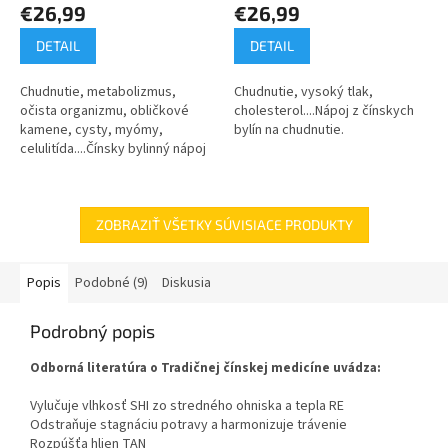
€26,99
€26,99
DETAIL
DETAIL
Chudnutie, metabolizmus,
Chudnutie, vysoký tlak,
očista organizmu, obličkové
cholesterol....Nápoj z čínskych
kamene, cysty, myómy,
bylín na chudnutie.
celulitída....Čínsky bylinný nápoj
s priaznivým účinkom na celý
organizmus.
ZOBRAZIŤ VŠETKY SÚVISIACE PRODUKTY
Popis
Podobné (9)
Diskusia
Podrobný popis
Odborná literatúra o Tradičnej čínskej medicíne uvádza:
Vylučuje vlhkosť SHI zo stredného ohniska a tepla RE
Odstraňuje stagnáciu potravy a harmonizuje trávenie
Rozpúšťa hlien TAN