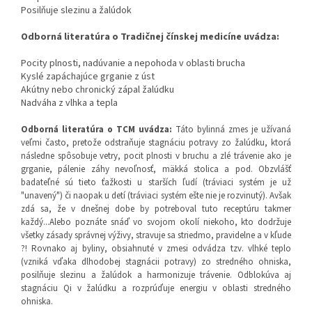
Posilňuje slezinu a žalúdok
Odborná literatúra o Tradičnej čínskej medicíne uvádza:
Pocity plnosti, nadúvanie a nepohoda v oblasti brucha
Kyslé zapáchajúce grganie z úst
Akútny nebo chronický zápal žalúdku
Nadváha z vlhka a tepla
Odborná literatúra o TCM uvádza
:
Táto bylinná zmes je užívaná
veľmi často, pretože odstraňuje stagnáciu potravy zo žalúdku, ktorá
následne spôsobuje vetry, pocit plnosti v bruchu a zlé trávenie ako je
grganie, pálenie záhy nevoľnosť, mäkká stolica a pod. Obzvlášť
badateľné sú tieto ťažkosti u starších ľudí (tráviaci systém je už
"unavený") či naopak u detí (tráviaci systém ešte nie je rozvinutý). Avšak
zdá sa, že v dnešnej dobe by potreboval tuto receptúru takmer
každý...Alebo poznáte snáď vo svojom okolí niekoho, kto dodržuje
všetky zásady správnej výživy, stravuje sa striedmo, pravidelne a v kľude
?! Rovnako aj byliny, obsiahnuté v zmesi odvádza tzv. vlhké teplo
(vzniká vďaka dlhodobej stagnácii potravy) zo stredného ohniska,
posilňuje slezinu a žalúdok a harmonizuje trávenie. Odblokúva aj
stagnáciu Qi v žalúdku a rozprúďuje energiu v oblasti stredného
ohniska.