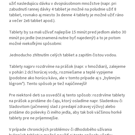
užiť nasledujúcu dávku v dvojnásobnom množstve (napr. pri
zabudnutí rannej dávky 4 tabliet je možné na poludnie užiť 8
tabliet, rovnako aj miesto 3x denne 4 tablety je možné užiť ráno
a večer 2x6 tabliet apod.).
Tablety by sa mali užívať najlepšie 15 minút pred jedlom alebo 30
minút po jedle (neznamená nutne byť najedený!) a to je potom
možné niekoľkými spôsobmi:
Jednoducho zhltnutím celých tabliet a zapitím čistou vodou.
Tablety najprv rozdrvíme na prášok (napr. v hmoždiari), zalejeme
v pohári 2 dcl horúcej vody, rozmiešame a teplé vypijeme
(podobne ako horúcu kávu, ale v tomto prípade aj s „bylinným
lógrom"). Tento spôsob je tiež najúčinnejší!
Pre niektoré deti sa osvedčil aj tento spôsob: rozdrvíme tablety
na prášok a pridáme do čaju, ktorý osladíme napr. Sladenkou či
Sladovitom (jačmenný slad z predajní zdravej výživy) alebo
pridáme do polievky či iného jedla, aby tak boli väčšinou horké
tablety pre ne príjemnejšie.
V prípade chronických problémov či dlhodobého užívania