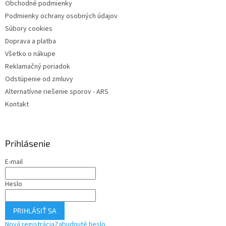
Obchodné podmienky
i
Podmienky ochrany osobných údajov
e
Súbory cookies
Doprava a platba
Všetko o nákupe
Reklamačný poriadok
Odstúpenie od zmluvy
Alternatívne riešenie sporov - ARS
Kontakt
Prihlásenie
E-mail
Heslo
PRIHLÁSIŤ SA
Nová registrácia
Zabudnuté heslo