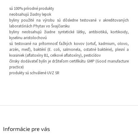
sú 100% prírodné produkty
neobsahujú žiadny lepok
byliny použité na výrobu sú dôsledne testované v akreditovaných
laboratóriách Phytax vo Švajčiarsku
byliny neobsahujú žiadne syntetické látky, antibiotiká, kortikoidy,
kyselinu aristolochovú
sú testované na prítomnosť ťažkých kovov (ortuť, kadmium, olovo,
arzén, meď), baktérií (E. coli, salmonela, ostatné baktérie), plesní a
kvasiniek (aflatoxíny B1, celkové aflatoxíny), pesticídov
čínsky dodávateľ bylín je držiteľom certifikátu GMP (Good manufacture
practice)
produkty sú schválené UVZ SR
Z
á
p
ä
Informácie pre vás
t