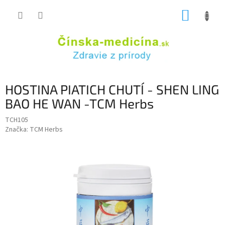
Prejsť
NÁKUP
na
obsah
KOŠÍK
HOSTINA PIATICH CHUTÍ - SHEN LING
BAO HE WAN -TCM Herbs
TCH105
Značka:
TCM Herbs