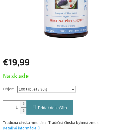
€19,99
Jednotková
Na sklade
cena:
Objem
Pridať do košíka
Tradičná čínska medicína. Tradičná čínska bylinná zmes.
Detailné informácie