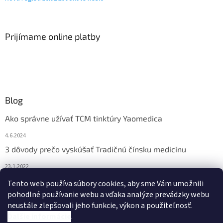
Prijímame online platby
Blog
Ako správne užívať TCM tinktúry Yaomedica
4.6.2024
3 dôvody prečo vyskúšať Tradičnú čínsku medicínu
23.1.2022
Nadmerne vám vypadávajú vlasy? Pomôže vám čínska
Tento web používa súbory cookies, aby sme Vám umožnili
medicína
pohodlné používanie webu a vďaka analýze prevádzky webu
neustále zlepšovali jeho funkcie, výkon a použiteľnosť.
13.11.2021
Ďalšie informácie
.