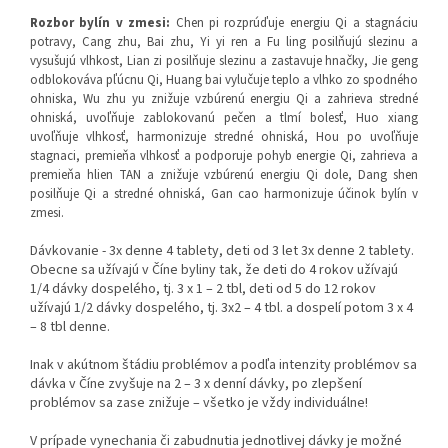
Rozbor bylín v zmesi:
Chen pi rozprúďuje energiu Qi a stagnáciu
potravy, Cang zhu, Bai zhu, Yi yi ren a Fu ling posilňujú slezinu a
vysušujú vlhkost, Lian zi posilňuje slezinu a zastavuje hnačky, Jie geng
odblokováva pľúcnu Qi, Huang bai vylučuje teplo a vlhko zo spodného
ohniska, Wu zhu yu znižuje vzbúrenú energiu Qi a zahrieva stredné
ohniská, uvoľňuje zablokovanú pečen a tlmí bolesť, Huo xiang
uvoľňuje vlhkosť, harmonizuje stredné ohniská, Hou po uvoľňuje
stagnaci, premieňa vlhkosť a podporuje pohyb energie Qi, zahrieva a
premieňa hlien TAN a znižuje vzbúrenú energiu Qi dole, Dang shen
posilňuje Qi a stredné ohniská, Gan cao harmonizuje účinok bylín v
zmesi.
Dávkovanie - 3x denne 4 tablety, deti od 3 let 3x denne 2 tablety.
Obecne sa užívajú v Číne byliny tak, že deti do 4 rokov užívajú
1/4 dávky dospelého, tj. 3 x 1 – 2 tbl, deti od 5 do 12 rokov
užívajú 1/2 dávky dospelého, tj. 3x2 – 4 tbl. a dospelí potom 3 x 4
– 8 tbl denne.
Inak v akútnom štádiu problémov a podľa intenzity problémov sa
dávka v Číne zvyšuje na 2 – 3 x denní dávky, po zlepšení
problémov sa zase znižuje – všetko je vždy individuálne!
V prípade vynechania či zabudnutia jednotlivej dávky je možné