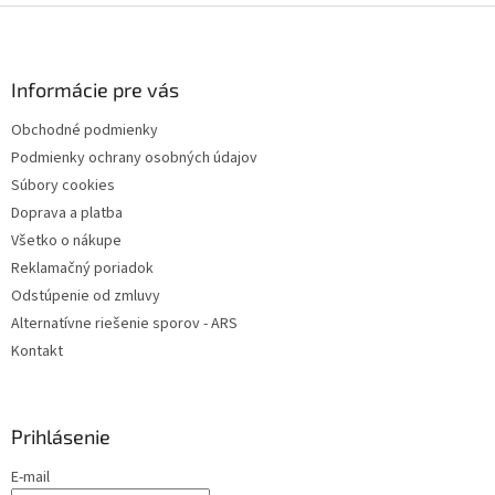
Z
á
p
ä
Informácie pre vás
t
Obchodné podmienky
i
Podmienky ochrany osobných údajov
e
Súbory cookies
Doprava a platba
Všetko o nákupe
Reklamačný poriadok
Odstúpenie od zmluvy
Alternatívne riešenie sporov - ARS
Kontakt
Prihlásenie
E-mail