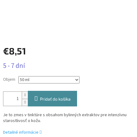
€8,51
Jednotková
5 - 7 dní
cena:
Objem
Pridať do košíka
Je to zmes v tinktúre s obsahom bylinných extraktov pre intenzívnu
starostlivosť o kožu.
Detailné informácie