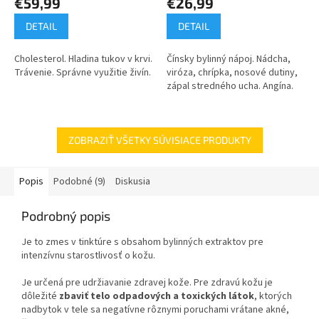
€59,99
€26,99
DETAIL
DETAIL
Cholesterol. Hladina tukov v krvi.
Čínsky bylinný nápoj. Nádcha,
Trávenie. Správne využitie živín.
viróza, chrípka, nosové dutiny,
zápal stredného ucha. Angína.
ZOBRAZIŤ VŠETKY SÚVISIACE PRODUKTY
Popis
Podobné (9)
Diskusia
Podrobný popis
Je to zmes v tinktúre s obsahom bylinných extraktov pre
intenzívnu starostlivosť o kožu.
Je určená pre udržiavanie zdravej kože. Pre zdravú kožu je
dôležité
zbaviť telo odpadových a toxických látok
, ktorých
nadbytok v tele sa negatívne rôznymi poruchami vrátane akné,