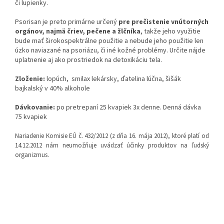
či lupienky.
Psorisan je preto primárne určený
pre prečistenie vnútorných
orgánov, najmä čriev, pečene a žlčníka
, takže jeho využitie
bude mať širokospektrálne použitie a nebude jeho použitie len
úzko naviazané na psoriázu, či iné kožné problémy. Určite nájde
uplatnenie aj ako prostriedok na detoxikáciu tela.
Zloženie:
lopúch, smilax lekársky, ďatelina lúčna, šišák
bajkalský v 40% alkohole
Dávkovanie:
po pretrepaní 25 kvapiek 3x denne. Denná dávka
75 kvapiek
Nariadenie Komisie EÚ č. 432/2012 (z dňa 16. mája 2012), ktoré platí od
14.12.2012 nám neumožňuje uvádzať účinky produktov na ľudský
organizmus.