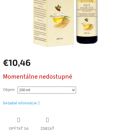
€10,46
Jednotková
Momentálne nedostupné
cena:
Objem
Detailné informácie
OPÝTAŤ SA
ZDIEĽAŤ