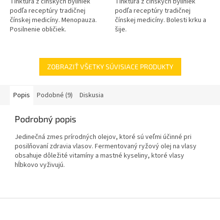
Tinktúra z čínskych byliniek
Tinktúra z čínskych byliniek
podľa receptúry tradičnej
podľa receptúry tradičnej
čínskej medicíny. Menopauza.
čínskej medicíny. Bolesti krku a
Posilnenie obličiek.
šije.
ZOBRAZIŤ VŠETKY SÚVISIACE PRODUKTY
Popis
Podobné (9)
Diskusia
Podrobný popis
Jedinečná zmes prírodných olejov, ktoré sú veľmi účinné pri
posilňovaní zdravia vlasov. Fermentovaný ryžový olej na vlasy
obsahuje dôležité vitamíny a mastné kyseliny, ktoré vlasy
hĺbkovo vyživujú.
Z
á