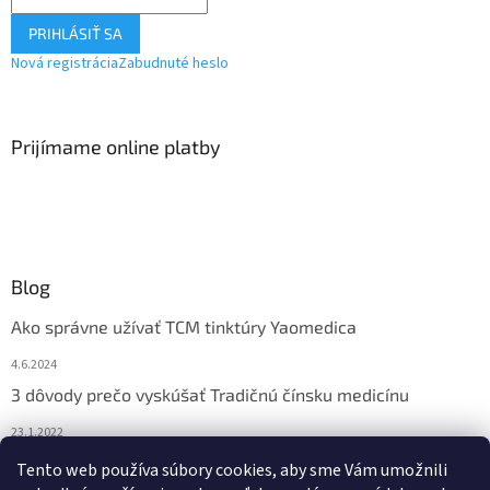
PRIHLÁSIŤ SA
Nová registrácia
Zabudnuté heslo
Prijímame online platby
Blog
Ako správne užívať TCM tinktúry Yaomedica
4.6.2024
3 dôvody prečo vyskúšať Tradičnú čínsku medicínu
23.1.2022
Nadmerne vám vypadávajú vlasy? Pomôže vám čínska
Tento web používa súbory cookies, aby sme Vám umožnili
medicína