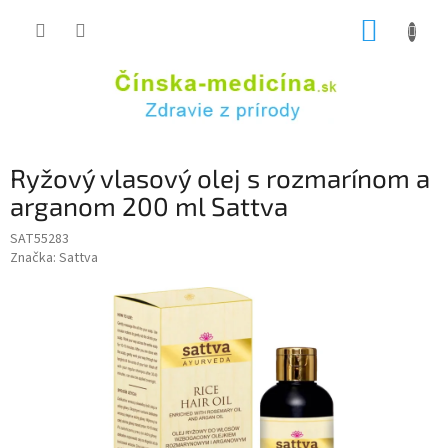
Prejsť
NÁKUP
na
obsah
KOŠÍK
Ryžový vlasový olej s rozmarínom a
arganom 200 ml Sattva
SAT55283
Značka:
Sattva