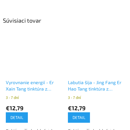
Súvisiaci tovar
Vyrovnanie energií - Er
Labutia šija - Jing Fang Er
Xain Tang tinktúra z
Hao Tang tinktúra z
čínskych bylín YaoMedica
čínskych bylín YaoMedica
3 - 7 dní
3 - 7 dní
€12,79
€12,79
DETAIL
DETAIL