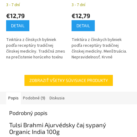
čínskych bylín YaoMedica
čínskych bylín YaoMedica
3 - 7 dní
3 - 7 dní
€12,79
€12,79
DETAIL
DETAIL
Tinktúra z čínskych byliniek
Tinktúra z čínskych byliniek
podľa receptúry tradičnej
podľa receptúry tradičnej
čínskej medicíny. Tradičná zmes
čínskej medicíny. Menštruácia.
na prečistenie horúceho toxínu
Nepravidelnosť. Krvné
z nášho organizmu. Chronické
zrazeniny.
zápaly.
ZOBRAZIŤ VŠETKY SÚVISIACE PRODUKTY
Popis
Podobné (9)
Diskusia
Podrobný popis
Tulsi Brahmi Ajurvédsky čaj sypaný
Organic India 100g