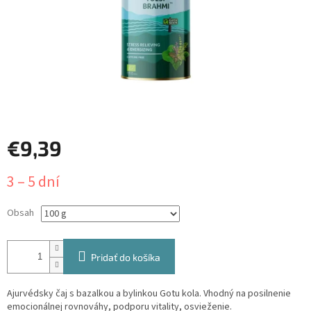
€9,39
Jednotková
3 – 5 dní
cena:
Obsah
Pridať do košíka
Ajurvédsky čaj s bazalkou a bylinkou Gotu kola. Vhodný na posilnenie
emocionálnej rovnováhy, podporu vitality, osvieženie.