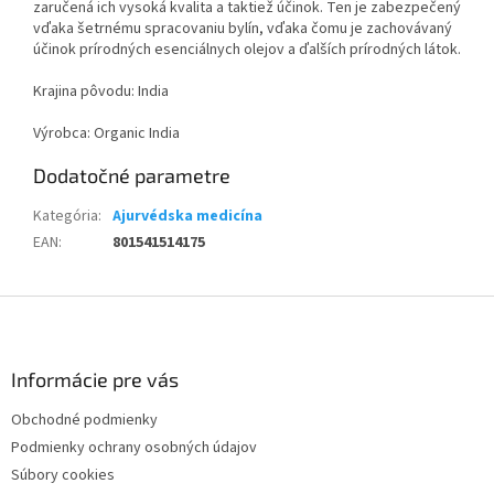
zaručená ich vysoká kvalita a taktiež účinok. Ten je zabezpečený
vďaka šetrnému spracovaniu bylín, vďaka čomu je zachovávaný
účinok prírodných esenciálnych olejov a ďalších prírodných látok.
Krajina pôvodu: India
Výrobca: Organic India
Dodatočné parametre
Kategória
:
Ajurvédska medicína
EAN
:
801541514175
Z
á
p
ä
Informácie pre vás
t
Obchodné podmienky
i
Podmienky ochrany osobných údajov
e
Súbory cookies