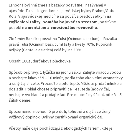
Lahodná bylinná zmes z bazalky posvätnej, nazývanej v
ajurvéde Tulsi a legendárnej ajurvédskej byliny Brahmi/Gotu
Kola. V ajurvédskej medicíne sa používa predovšetkým
na
zvýšenie vitality
,
pomáha bojovať so stresom
, pozitívne
pôsobí
na mentálnu a emocionálnu rovnováhu
.
Zloženie: Bazalka posvátná Tulsi (Ocimum sanctum) a Bazalka
pravá Tulsi (Ocimum basilicum) listy a kvety 70%, Pupočník
ázijský (Centella asiatica) celá bylina 30%.
Obsah: 100g, darčeková plechovka
Spôsob prípravy: 1 lyžička na jednu šálku. Zalejte vriacou vodou
a nechajte lúhovať 5 – 10 minút, podľa toho ako veľmi aromatický
a silný čaj chcete. Preceďte a pite teplé. Môžete pridať mlieko a
dosladiť. Pokiaľ chcete pripraviť Ice Tea, teda ľadový čaj,
nechajte vychladiť a pridajte ľad. Pre maximálny účinok pite 3 – 5
šálok denne.
Upozornenie: nevhodné pre deti, tehotné a dojčiace ženy!
Výživový doplnok. Bylinný certifikovaný organický čaj.
Všetky naše čaje pochádzajú z ekologických fariem, kde je