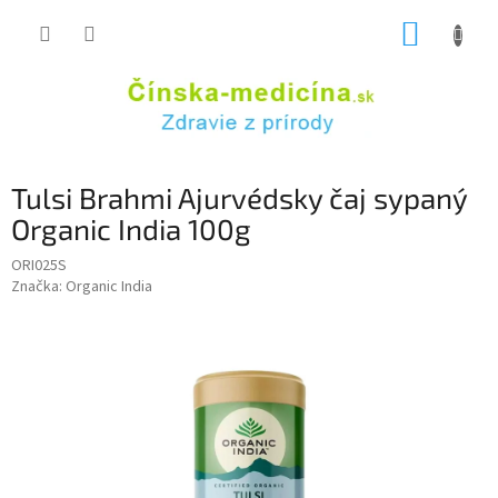
Prejsť
NÁKUP
na
obsah
KOŠÍK
Tulsi Brahmi Ajurvédsky čaj sypaný
Organic India 100g
ORI025S
Značka:
Organic India